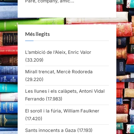
Pare, company, amic…
Més llegits
L’ambició de l’Aleix, Enric Valor
(33.209)
Mirall trencat, Mercè Rodoreda
(29.220)
Les llunes i els calàpets, Antoni Vidal
Ferrando
(17.983)
El soroll i la fúria, William Faulkner
(17.420)
Sants innocents a Gaza
(17.193)