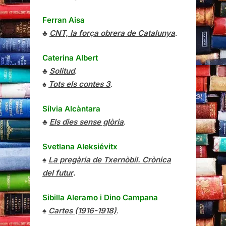
Ferran Aisa
♣
CNT, la força obrera de Catalunya
.
Caterina Albert
♣
Solitud
.
♠
Tots els contes 3
.
Sílvia Alcàntara
♣
Els dies sense glòria
.
Svetlana Aleksiévitx
♠
La pregària de Txernòbil. Crònica
del futur
.
Sibilla Aleramo
i
Dino Campana
♠
Cartes (1916-1918)
.