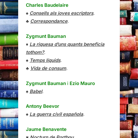
Charles Baudelaire
♠
Consells als joves escriptors
.
♣
Correspondance
.
Zygmunt Bauman
♦
La riquesa d’uns quants beneficia
tothom?
.
♠
Temps líquids
.
♣
Vida de consum
.
Zygmunt Bauman
i
Ezio Mauro
♠
Babel
.
Antony Beevor
♠
La guerra civil española
.
Jaume Benavente
♥
Nocturn de Portbou
.