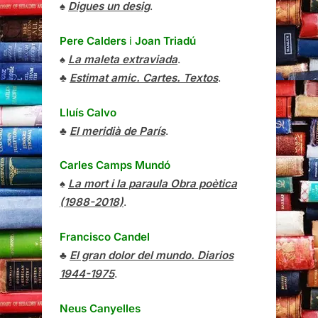
♠
Digues un desig
.
Pere Calders
i
Joan Triadú
♠
La maleta extraviada
.
♣
Estimat amic. Cartes. Textos
.
Lluís Calvo
♣
El meridià de París
.
Carles Camps Mundó
♠
La mort i la paraula Obra poètica
(1988-2018)
.
Francisco Candel
♣
El gran dolor del mundo. Diarios
1944-1975
.
Neus Canyelles