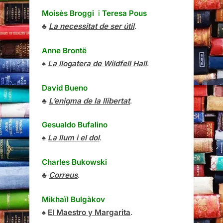
Moisès Broggi
i
Teresa Pous
♣
La necessitat de ser útil
.
Anne Brontë
♠
La llogatera de Wildfell Hall
.
David Bueno
♣
L’enigma de la llibertat
.
Gesualdo Bufalino
♠
La llum i el dol
.
Charles Bukowski
♣
Correus
.
Mikhaïl Bulgàkov
♠
El Maestro y Margarita
.