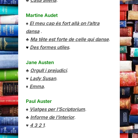
♣
Casa aliena
.
Martine Audet
♠
El meu cap és fort allà on l’altra
dansa
.
♣
Ma tête est forte de celle qui danse
.
♥
Des formes utiles
.
Jane Austen
♣
Orgull i prejudici
.
♥
Lady Susan
.
♦
Emma
.
Paul Auster
♠
Viatges per l’Scriptorium
.
♣
Informe de l’interior
.
♥
4 3 2 1
.