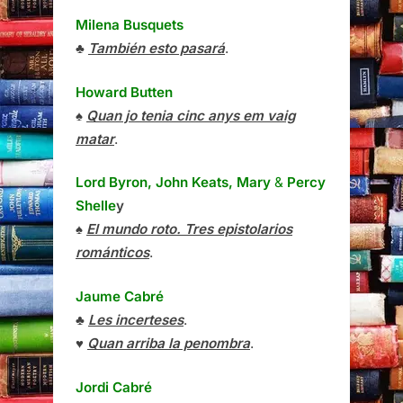
Milena Busquets
♣
También esto pasará
.
Howard Butten
♠
Quan jo tenia cinc anys em vaig
matar
.
Lord Byron, John Keats, Mary
&
Percy
Shelle
y
♠
El mundo roto. Tres epistolarios
románticos
.
Jaume Cabré
♣
Les incerteses
.
♥
Quan arriba la penombra
.
Jordi Cabré