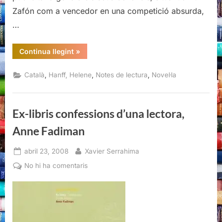
Zafón com a vencedor en una competició absurda,
…
“84,
Continua llegint
»
Charing
Road,
Helene
,
,
,
Català
Hanff, Helene
Notes de lectura
Novel·la
Hanff”
Ex-libris confessions d’una lectora,
Anne Fadiman
Posted
By
abril 23, 2008
Xavier Serrahima
on
a
No hi ha comentaris
Ex-
libris
confessions
d’una
lectora,