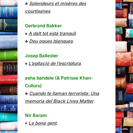
♣
Splendeurs et misères des
courtisanes
.
Gerbrand Bakker
♠
A dalt tot està tranquil
.
♣
Deu oques blanques
.
Josep Ballester
♠
L’agitació de l’escriptura
.
asha bandele (& Patrisse Khan-
Cullors)
♣
Cuando te llaman terrorista: Una
memoria del Black Lives Matter
.
Nir Baram
♦
La bona gent
.