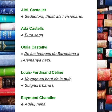
J.M. Castellet
♣
Seductors, il·lustrats i visionaris
.
Ada Castells
♣
Pura sang
.
Otília Castellví
♠
De les txeques de Barcelona a
l’Alemanya nazi
.
Louis-Ferdinand Céline
♣
Voyage au bout de la nuit
.
♥
Guignol’s band I
.
Raymond Chandler
♣
Adéu, nena
.