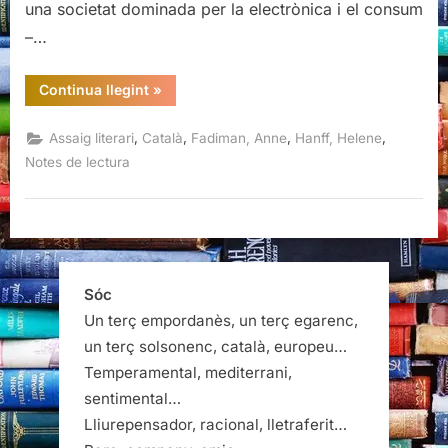
una societat dominada per la electrònica i el consum
–…
“Ex-
Continua llegint
»
libris
confessions
d’una
,
,
,
,
Assaig literari
Català
Fadiman, Anne
Hanff, Helene
lectora,
Anne
Notes de lectura
Fadiman”
Sóc
Un terç empordanès, un terç egarenc,
un terç solsonenc, català, europeu…
Temperamental, mediterrani,
sentimental…
Lliurepensador, racional, lletraferit…