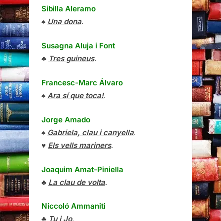
Sibilla Aleramo
♠
Una dona
.
Susagna Aluja i Font
♣
Tres guineus
.
Francesc-Marc Álvaro
♠
Ara sí que toca!
.
Jorge Amado
♠
Gabriela, clau i canyella
.
♥
Els vells mariners
.
Joaquim Amat-Piniella
♣
La clau de volta
.
Niccoló Ammaniti
♣
Tu i Jo
.