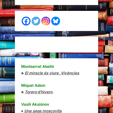
Montserrat Abelló
♣
El miracle és viure. Vivències
.
Miquel Adam
♣
Torero
d’hivern
.
Vasili Aksiónov
♠
Una saga moscovita
.