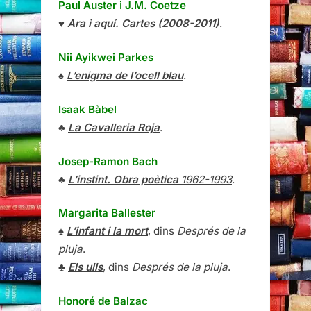
Paul Auster
i
J.M. Coetze
♥
Ara i aquí. Cartes (2008-2011)
.
Nii Ayikwei Parkes
♠
L’enigma de l’ocell blau
.
Isaak Bàbel
♣
La Cavalleria Roja
.
Josep-Ramon Bach
♣
L’instint. Obra poètica
1962-1993
.
Margarita Ballester
♠
L’infant i la mort
, dins
Després de la
pluja
.
♣
Els ulls
, dins
Després de la pluja
.
Honoré de Balzac