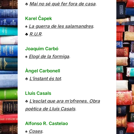
♣
Mai no sé què fer fora de casa
.
Karel Čapek
♠
La guerra de les salamandres
.
♣
R.U.R
.
Joaquim Carbó
♠
Elogi de la formiga
.
Àngel Carbonell
♣
L’instant és tot
.
Lluís Casals
♣
L’esclat que ara m’ofrenes. Obra
poètica de Lluís Casals
.
Alfonso R. Castelao
♠
Coses
.