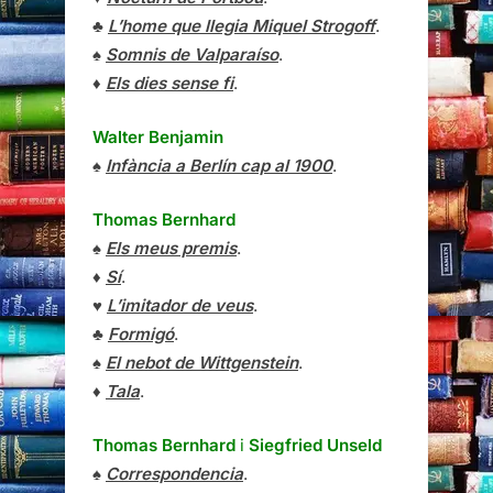
♣
L’home que llegia Miquel Strogoff
.
♠
Somnis de Valparaíso
.
♦
Els dies sense fi
.
Walter Benjamin
♠
Infància a Berlín cap al 1900
.
Thomas Bernhard
♠
Els meus premis
.
♦
Sí
.
♥
L’imitador de veus
.
♣
Formigó
.
♠
El nebot de Wittgenstein
.
♦
Tala
.
Thomas Bernhard
i
Siegfried Unseld
♠
Correspondencia
.