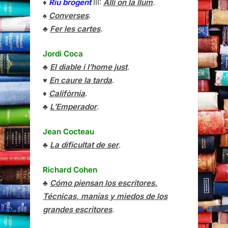
♦
Riu brogent
III:
Allí on la llum
.
♠
Converses
.
♣
Fer les cartes
.
Jordi Coca
♣
El diable i l’home just
.
♥
En caure la tarda
.
♦
Califòrnia
.
♣
L’Emperador
.
Jean Cocteau
♣
La dificultat de ser
.
Richard Cohen
♣
Cómo piensan los escritores.
Técnicas, manías y miedos de los
grandes escritores
.