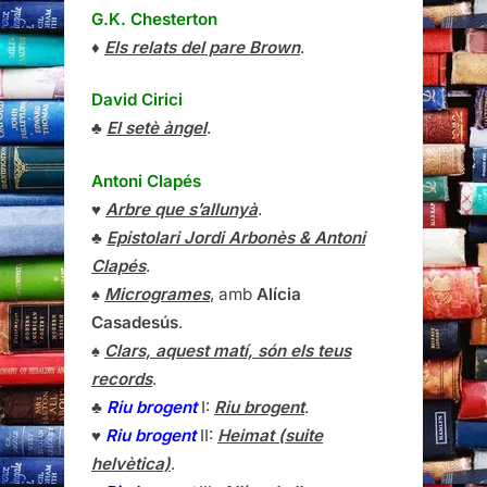
G.K. Chesterton
♦
Els relats del pare Brown
.
David Cirici
♣
El setè àngel
.
Antoni Clapés
♥
Arbre que s’allunyà
.
♣
Epistolari Jordi Arbonès & Antoni
Clapés
.
♠
Microgrames
, amb
Alícia
Casadesús
.
♠
Clars, aquest matí, són els teus
records
.
♣
Riu brogent
I:
Riu brogent
.
♥
Riu brogent
II:
Heimat (suite
helvètica)
.