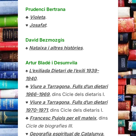
Prudenci Bertrana
♣
Violeta
.
♥
Josafat
.
David Bezmozgis
♠
Nataixa i altres històries
.
Artur Bladé i Desumvila
♠
L’exiliada Dietari de l’exili 1939-
1940
.
♣
Viure a Tarragona, Fulls d’un dietari
1966-1969
, dins Cicle dels dietaris I.
♥
Viure a Tarragona, Fulls d’un dietari
1970-1971
, dins Cicle dels dietaris I.
♣
Francesc Pujols per ell mateix
, dins
Cicle de biografies III
.
♥
Geografia espiritual de Catalunya
,