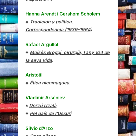
Hanna Arendt
i
Gershom Scholem
♣
Tradición y política.
Correspondencia (1939-1964)
.
Rafael Argullol
♣
Moisès Broggi, cirurgià, l’any 104 de
la seva vida
.
Aristòtil
♣
Ètica nicomaquea
.
Vladímir Arséniev
♠
Derzú Uzalà
.
♣
Pel país de l’Ussuri
.
Silvio d’Arzo