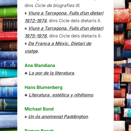
dins
Cicle de biografies III
.
♦
Viure a Tarragona, Fulls d’un dietari
1972-1974
, dins Cicle dels dietaris II.
♠
Viure a Tarragona, Fulls d’un dietari
1975-1976
, dins Cicle dels dietaris II.
♦
De França a Mèxic. Dietari de
viatge
.
Ana Blandiana
♣
La por de la literatura
.
Hans Blumenberg
♣
Literatura, estética y nihilismo
.
Michael Bond
♠
Un ós anomenat Paddington
.
Ramon Bosch