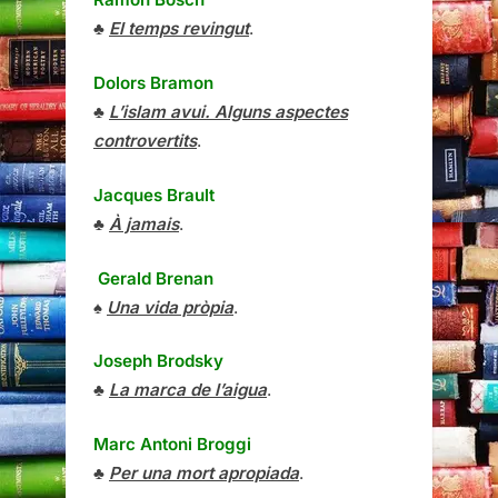
♣
El temps revingut
.
Dolors Bramon
♣
L’islam avui. Alguns aspectes
controvertits
.
Jacques Brault
♣
À jamais
.
Gerald Brenan
♠
Una vida pròpia
.
Joseph Brodsky
♣
La marca de l’aigua
.
Marc Antoni Broggi
♣
Per una mort apropiada
.