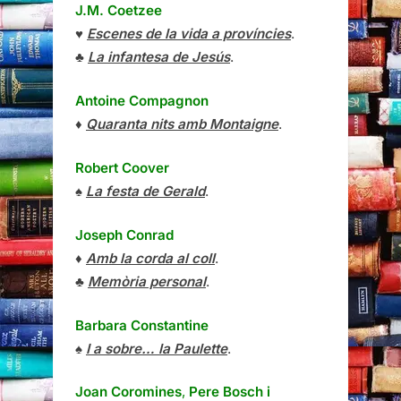
J.M. Coetzee
♥
Escenes de la vida a províncies
.
♣
La infantesa de Jesús
.
Antoine Compagnon
♦
Quaranta nits amb Montaigne
.
Robert Coover
♠
La festa de Gerald
.
Joseph Conrad
♦
Amb la corda al coll
.
♣
Memòria personal
.
Barbara Constantine
♠
I a sobre… la Paulette
.
Joan Coromines
,
Pere Bosch i