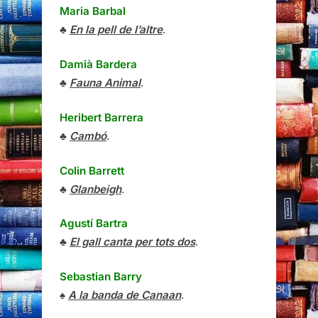
Maria Barbal
♣
En la pell de l’altre
.
Damià Bardera
♣
Fauna Animal
.
Heribert Barrera
♣
Cambó
.
Colin Barrett
♣
Glanbeigh
.
Agustí Bartra
♣
El gall canta per tots dos
.
Sebastian Barry
♠
A la banda de Canaan
.