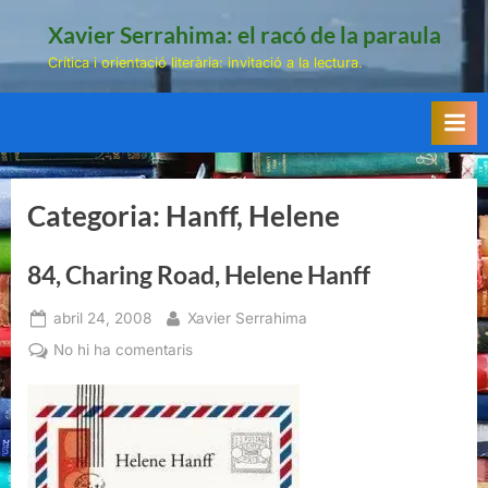
Skip
Xavier Serrahima: el racó de la paraula
to
Crítica i orientació literària: invitació a la lectura.
content
Categoria:
Hanff, Helene
84, Charing Road, Helene Hanff
Posted
By
abril 24, 2008
Xavier Serrahima
on
a
No hi ha comentaris
84,
Charing
Road,
Helene
Hanff