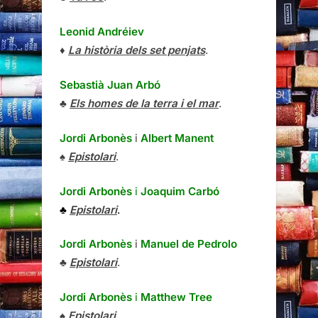
Leonid Andréiev
♦
La història dels set penjats
.
Sebastià Juan Arbó
♣
Els homes de la terra i el mar
.
Jordi Arbonès
i
Albert Manent
♠
Epistolari
.
Jordi Arbonès
i
Joaquim Carbó
♣
Epistolari
.
Jordi Arbonès
i
Manuel de Pedrolo
♣
Epistolari
.
Jordi Arbonès
i
Matthew Tree
♠
Epistolari
,.