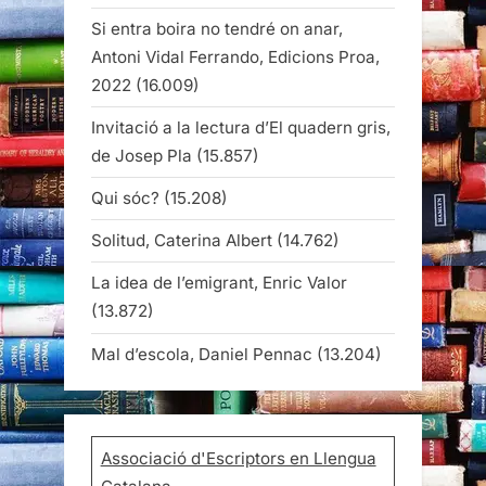
Si entra boira no tendré on anar,
Antoni Vidal Ferrando, Edicions Proa,
2022
(16.009)
Invitació a la lectura d’El quadern gris,
de Josep Pla
(15.857)
Qui sóc?
(15.208)
Solitud, Caterina Albert
(14.762)
La idea de l’emigrant, Enric Valor
(13.872)
Mal d’escola, Daniel Pennac
(13.204)
Associació d'Escriptors en Llengua