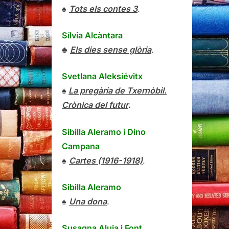
♠
Tots els contes 3
.
Sílvia Alcàntara
♣
Els dies sense glòria
.
Svetlana Aleksiévitx
♠
La pregària de Txernòbil.
Crònica del futur
.
Sibilla Aleramo
i
Dino
Campana
♠
Cartes (1916-1918)
.
Sibilla Aleramo
♠
Una dona
.
Susagna Aluja i Font