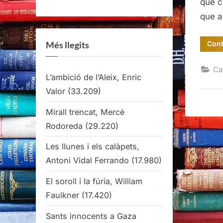
que c
que a
Cont
Més llegits
Ca
L’ambició de l’Aleix, Enric
Valor
(33.209)
Mirall trencat, Mercè
Rodoreda
(29.220)
Les llunes i els calàpets,
Antoni Vidal Ferrando
(17.980)
El soroll i la fúria, William
Faulkner
(17.420)
Sants innocents a Gaza