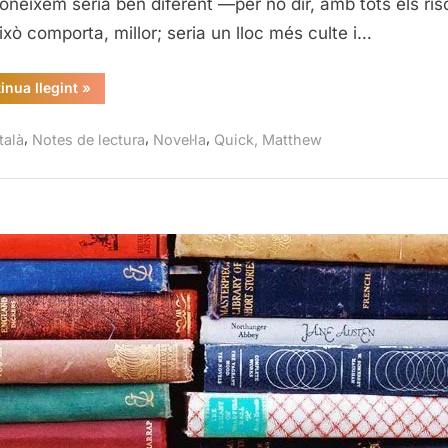
oneixem seria ben diferent —per no dir, amb tots els ris
Matthe
ixò comporta, millor; seria un lloc més culte i…
Quick
“La
inua llegint
»
bona
sort
d’ara
,
,
,
talà
Notes de lectura
Novel·la
Quick, Matthew
mateix,
Matthew
Quick”