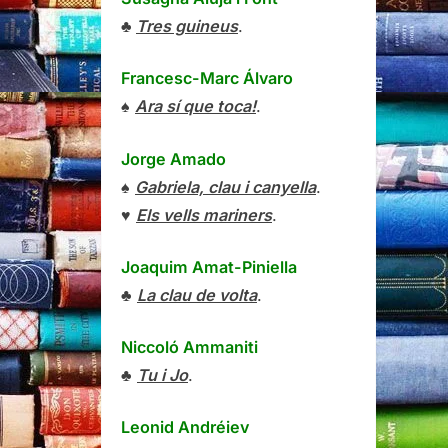
♣
Tres guineus
.
Francesc-Marc Álvaro
♠
Ara sí que toca!
.
Jorge Amado
♠
Gabriela, clau i canyella
.
♥
Els vells mariners
.
Joaquim Amat-Piniella
♣
La clau de volta
.
Niccoló Ammaniti
♣
Tu i Jo
.
Leonid Andréiev