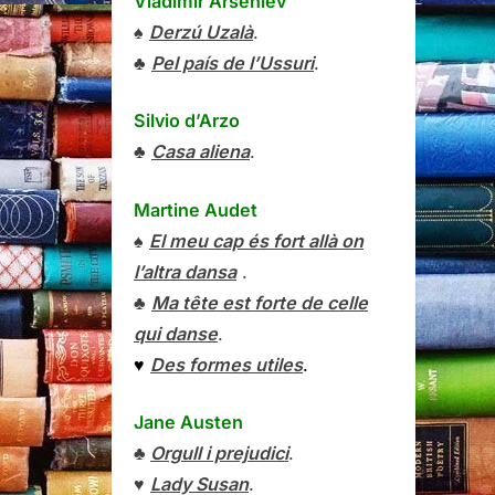
Vladímir Arséniev
♠
Derzú Uzalà
.
♣
Pel país de l’Ussuri
.
Silvio d’Arzo
♣
Casa aliena
.
Martine Audet
♠
El meu cap és fort allà on
l’altra dansa
.
♣
Ma tête est forte de celle
qui danse
.
♥
Des formes utiles
.
Jane Austen
♣
Orgull i prejudici
.
♥
Lady Susan
.