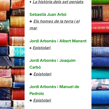
♦
La història dels set penjats
.
Sebastià Juan Arbó
♣
Els homes de la terra i el
mar
.
Jordi Arbonès
i
Albert Manent
♠
Epistolari
.
Jordi Arbonès
i
Joaquim
Carbó
♣
Epistolari
.
Jordi Arbonès
i
Manuel de
Pedrolo
♣
Epistolari
.