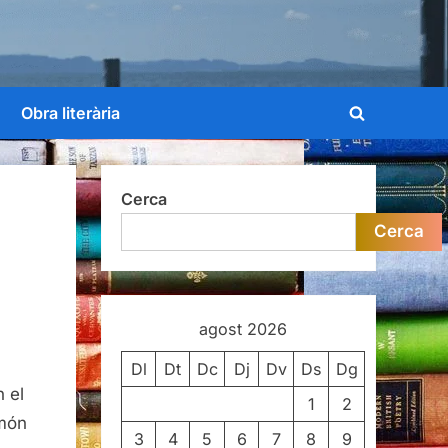
Obra literària
Toggle
search
form
Cerca
Cerca
agost 2026
Dl
Dt
Dc
Dj
Dv
Ds
Dg
 el
1
2
 món
3
4
5
6
7
8
9