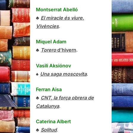
Montserrat Abelló
♣
El miracle és viure.
Vivències
.
Miquel Adam
♣
Torero
d’hivern
.
Vasili Aksiónov
♠
Una saga moscovita
.
Ferran Aisa
♣
CNT, la força obrera de
Catalunya
.
Caterina Albert
♣
Solitud
.