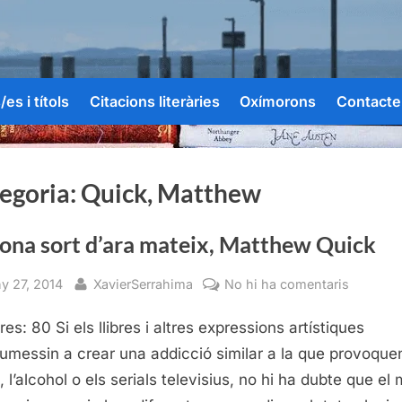
es i títols
Citacions literàries
Oxímorons
Contacte
egoria:
Quick, Matthew
bona sort d’ara mateix, Matthew Quick
sted
By
a
ny 27, 2014
XavierSerrahima
No hi ha comentaris
La
es: 80 Si els llibres i altres expressions artístiques
bona
sort
umessin a crear una addicció similar a la que provoquen
d’ara
 l’alcohol o els serials televisius, no hi ha dubte que el
mateix,