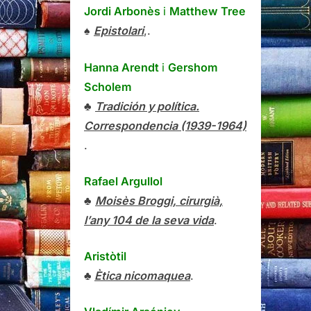
Jordi Arbonès
i
Matthew Tree
♠
Epistolari
,.
Hanna Arendt
i
Gershom
Scholem
♣
Tradición y política.
Correspondencia (1939-1964)
.
Rafael Argullol
♣
Moisès Broggi, cirurgià,
l’any 104 de la seva vida
.
Aristòtil
♣
Ètica nicomaquea
.