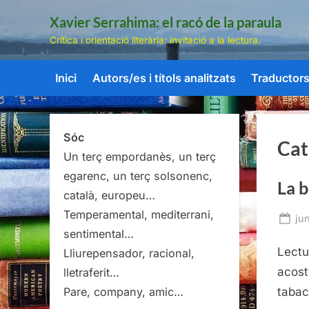
Skip
Xavier Serrahima: el racó de la paraula
to
Crítica i orientació literària: invitació a la lectura.
content
Inici
Autors/es i títols analitzats
Traductors/
Sóc
Cat
Un terç empordanès, un terç
egarenc, un terç solsonenc,
La 
català, europeu…
Temperamental, mediterrani,
Po
ju
sentimental…
on
Lectur
Lliurepensador, racional,
acost
lletraferit…
tabac,
Pare, company, amic…