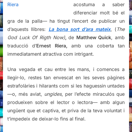
acostuma a saber
diferenciar molt bé el
gra de la palla— ha tingut l’encert de publicar un
d’aquests llibres:
La bona sort d’ara mateix
, (
The
God Luck Of Rigth Now)
,
de
Matthew Quick
, amb
traducció d’
Ernest Riera,
amb una coberta tan
immediatament atractiva com intrigant.
Una vegada et cau entre les mans, i comences a
llegir-lo, restes tan envescat en les seves pàgines
estrafolàries i hilarants com si les haguessin untades
—o, més aviat,
ungides
, per l’efecte miraculós que
produeixen sobre el lector o lectora— amb algun
ungüent que et captiva, et priva de la teva voluntat i
t’impedeix de deixar-lo fins al final.