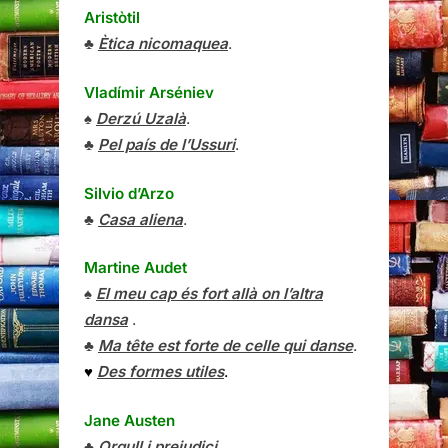
Aristòtil
♣
Ètica nicomaquea
.
Vladímir Arséniev
♠
Derzú Uzalà
.
♣
Pel país de l’Ussuri
.
Silvio d’Arzo
♣
Casa aliena
.
Martine Audet
♠
El meu cap és fort allà on l’altra
dansa
.
♣
Ma tête est forte de celle qui danse
.
♥
Des formes utiles
.
Jane Austen
♣
Orgull i prejudici
.