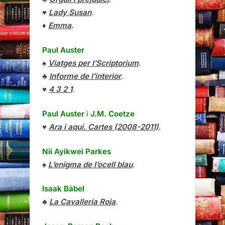
♥
Lady Susan
.
♦
Emma
.
Paul Auster
♠
Viatges per l’Scriptorium
.
♣
Informe de l’interior
.
♥
4 3 2 1
.
Paul Auster
i
J.M. Coetze
♥
Ara i aquí. Cartes (2008-2011)
.
Nii Ayikwei Parkes
♠
L’enigma de l’ocell blau
.
Isaak Bàbel
♣
La Cavalleria Roja
.