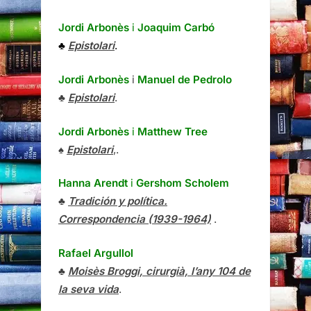
Jordi Arbonès
i
Joaquim Carbó
♣
Epistolari
.
Jordi Arbonès
i
Manuel de Pedrolo
♣
Epistolari
.
Jordi Arbonès
i
Matthew Tree
♠
Epistolari
,.
Hanna Arendt
i
Gershom Scholem
♣
Tradición y política.
Correspondencia (1939-1964)
.
Rafael Argullol
♣
Moisès Broggi, cirurgià, l’any 104 de
la seva vida
.