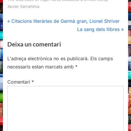
Xavier Serrahima
Navegació
P
Citacions literàries de Germà gran, Lionel Shriver
r
N
La sang dels llibres
d'entrades
e
e
Deixa un comentari
v
x
i
t
L'adreça electrònica no es publicarà.
Els camps
o
P
necessaris estan marcats amb
*
u
o
s
s
Comentari
*
P
t
o
:
s
t
: