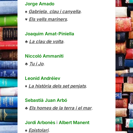
Jorge Amado
♠
Gabriela, clau i canyella
.
♥
Els vells mariners
.
Joaquim Amat-Piniella
♣
La clau de volta
.
Niccoló Ammaniti
♣
Tu i Jo
.
Leonid Andréiev
♦
La història dels set penjats
.
Sebastià Juan Arbó
♣
Els homes de la terra i el mar
.
Jordi Arbonès
i
Albert Manent
♠
Epistolari
.