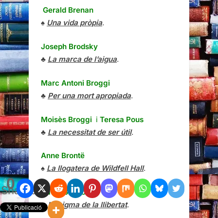
Gerald Brenan
♠
Una vida pròpia
.
Joseph Brodsky
♣
La marca de l’aigua
.
Marc Antoni Broggi
♣
Per una mort apropiada
.
Moisès Broggi
i
Teresa Pous
♣
La necessitat de ser útil
.
Anne Brontë
♠
La llogatera de Wildfell Hall
.
0
Shares
David Bueno
♣
L’enigma de la llibertat
.