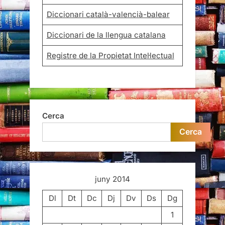
Diccionari català-valencià-balear
Diccionari de la llengua catalana
Registre de la Propietat Intel·lectual
Cerca
Cerca
juny 2014
Dl
Dt
Dc
Dj
Dv
Ds
Dg
1