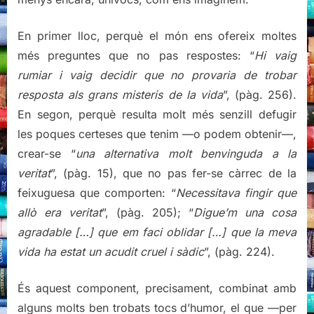
En primer lloc, perquè el món ens ofereix moltes
més preguntes que no pas respostes: “
Hi vaig
rumiar i vaig decidir que no provaria de trobar
resposta als grans misteris de la vida
”, (pàg. 256).
En segon, perquè resulta molt més senzill defugir
les poques certeses que tenim —o podem obtenir—,
crear-se “
una alternativa molt benvinguda a la
veritat
”, (pàg. 15), que no pas fer-se càrrec de la
feixuguesa que comporten: “
Necessitava fingir que
allò era veritat
”, (pàg. 205); “
Digue’m una cosa
agradable […] que em faci oblidar […] que la meva
vida ha estat un acudit cruel i sàdic
”, (pàg. 224).
És aquest component, precisament, combinat amb
alguns molts ben trobats tocs d’humor, el que —per