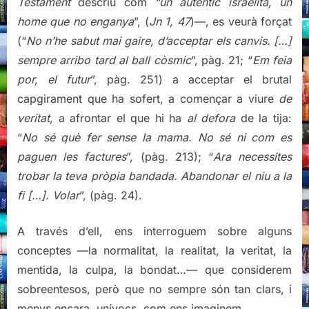
Testament
descriu com
“un autèntic israelita, un
home que no enganya
”, (
Jn 1, 47
)—, es veurà forçat
(“
No n’he sabut mai gaire, d’acceptar els canvis. […]
sempre arribo tard al ball còsmic
”, pàg. 21; “
Em feia
por, el futur
”, pàg. 251) a acceptar el brutal
capgirament que ha sofert, a començar a viure
de
veritat
, a afrontar el que hi ha
al defora
de la tija:
“
No sé què fer sense la mama. No sé ni com es
paguen les factures
”, (pàg. 213); “
Ara necessites
trobar la teva pròpia bandada. Abandonar el niu a la
fi […]. Volar
”, (pàg. 24).
A través d’ell, ens interroguem sobre alguns
conceptes —la normalitat, la realitat, la veritat, la
mentida, la culpa, la bondat…— que considerem
sobreentesos, però que no sempre són tan clars, i
menys encara, unívocs, com ens imaginem.