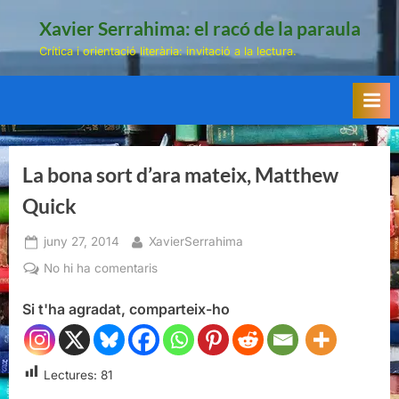
Skip
Xavier Serrahima: el racó de la paraula
to
Crítica i orientació literària: invitació a la lectura.
content
La bona sort d’ara mateix, Matthew
Quick
Posted
By
juny 27, 2014
XavierSerrahima
on
a
No hi ha comentaris
La
Si t'ha agradat, comparteix-ho
bona
sort
d’ara
mateix,
Lectures:
81
Matthew