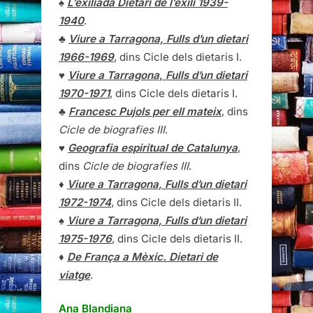
♠
L’exiliada Dietari de l’exili 1939-
1940
.
♣
Viure a Tarragona, Fulls d’un dietari
1966-1969
, dins Cicle dels dietaris I.
♥
Viure a Tarragona, Fulls d’un dietari
1970-1971
, dins Cicle dels dietaris I.
♣
Francesc Pujols per ell mateix
, dins
Cicle de biografies III
.
♥
Geografia espiritual de Catalunya
,
dins
Cicle de biografies III
.
♦
Viure a Tarragona, Fulls d’un dietari
1972-1974
, dins Cicle dels dietaris II.
♠
Viure a Tarragona, Fulls d’un dietari
1975-1976
, dins Cicle dels dietaris II.
♦
De França a Mèxic. Dietari de
viatge
.
Ana Blandiana