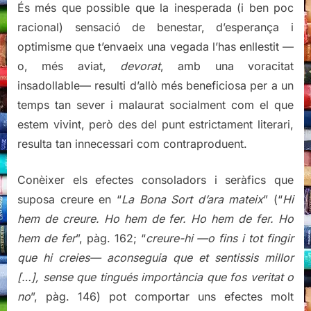
És més que possible que la inesperada (i ben poc
racional) sensació de benestar, d’esperança i
optimisme que t’envaeix una vegada l’has enllestit —
o, més aviat,
devorat
, amb una voracitat
insadollable— resulti d’allò més beneficiosa per a un
temps tan sever i malaurat socialment com el que
estem vivint, però des del punt estrictament literari,
resulta tan innecessari com contraproduent.
Conèixer els efectes consoladors i seràfics que
suposa creure en “
La Bona Sort d’ara mateix
” (“
Hi
hem de creure. Ho hem de fer. Ho hem de fer. Ho
hem de fer
”, pàg. 162; “
creure-hi —o fins i tot fingir
que hi creies— aconseguia que et sentissis millor
[…], sense que tingués importància que fos veritat o
no
”, pàg. 146) pot comportar uns efectes molt