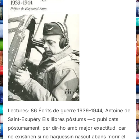
1939-
1944,
Antoine
de
Saint-
Exupéry
Lectures: 86 Écrits de guerre 1939-1944, Antoine de
Saint-Exupéry Els llibres pòstums —o publicats
pòstumament, per dir-ho amb major exactitud, car
no existirien si no haguessin nascut abans morir el