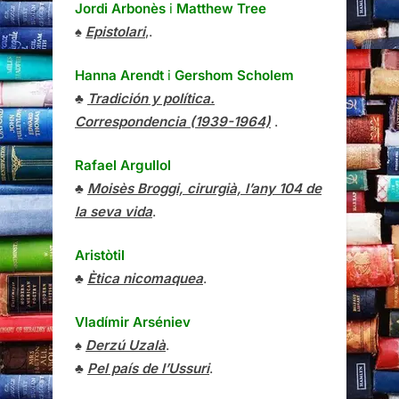
Jordi Arbonès
i
Matthew Tree
♠
Epistolari
,.
Hanna Arendt
i
Gershom Scholem
♣
Tradición y política.
Correspondencia (1939-1964)
.
Rafael Argullol
♣
Moisès Broggi, cirurgià, l’any 104 de
la seva vida
.
Aristòtil
♣
Ètica nicomaquea
.
Vladímir Arséniev
♠
Derzú Uzalà
.
♣
Pel país de l’Ussuri
.