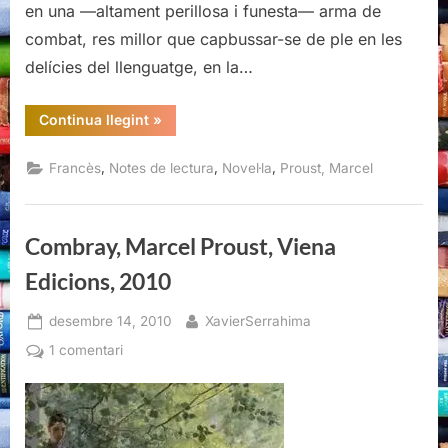
en una —altament perillosa i funesta— arma de
combat, res millor que capbussar-se de ple en les
delícies del llenguatge, en la…
“Un
Continua llegint
»
amor
d’en
Swann,
,
,
,
Francès
Notes de lectura
Novel·la
Proust, Marcel
Marcel
Proust”
Combray, Marcel Proust, Viena
Edicions, 2010
Posted
By
desembre 14, 2010
XavierSerrahima
on
a
1 comentari
Combray,
Marcel
Proust,
Viena