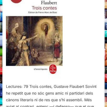
Flaubert
Lectures: 79 Trois contes, Gustave Flaubert Sovint
he repetit que no sóc gens amic ni partidari dels
cànons literaris ni de res que s’hi assembli. Més
aviat al contrari, entenc —i defenso— que el que