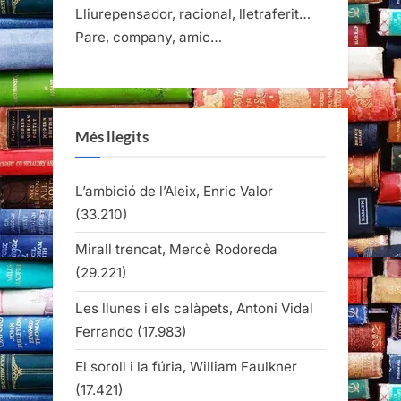
Lliurepensador, racional, lletraferit…
Pare, company, amic…
Més llegits
L’ambició de l’Aleix, Enric Valor
(33.210)
Mirall trencat, Mercè Rodoreda
(29.221)
Les llunes i els calàpets, Antoni Vidal
Ferrando
(17.983)
El soroll i la fúria, William Faulkner
(17.421)