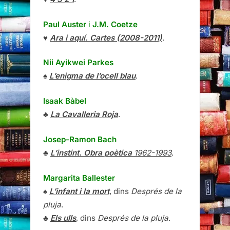
Paul Auster
i
J.M. Coetze
♥
Ara i aquí. Cartes (2008-2011)
.
Nii Ayikwei Parkes
♠
L’enigma de l’ocell blau
.
Isaak Bàbel
♣
La Cavalleria Roja
.
Josep-Ramon Bach
♣
L’instint. Obra poètica
1962-1993
.
Margarita Ballester
♠
L’infant i la mort
, dins
Després de la
pluja
.
♣
Els ulls
, dins
Després de la pluja
.