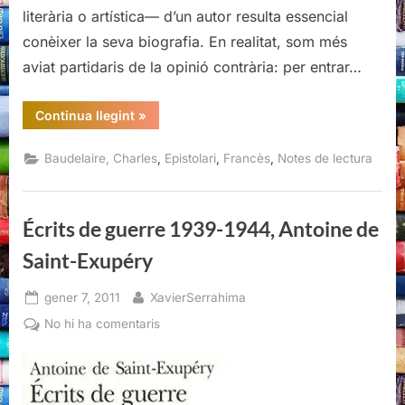
literària o artística— d’un autor resulta essencial
conèixer la seva biografia. En realitat, som més
aviat partidaris de la opinió contrària: per entrar…
“Correspondance,
Continua llegint
»
Baudelaire,
Gallimard,
2000”
,
,
,
Baudelaire, Charles
Epistolari
Francès
Notes de lectura
Écrits de guerre 1939-1944, Antoine de
Saint-Exupéry
Posted
By
gener 7, 2011
XavierSerrahima
on
a
No hi ha comentaris
Écrits
de
guerre