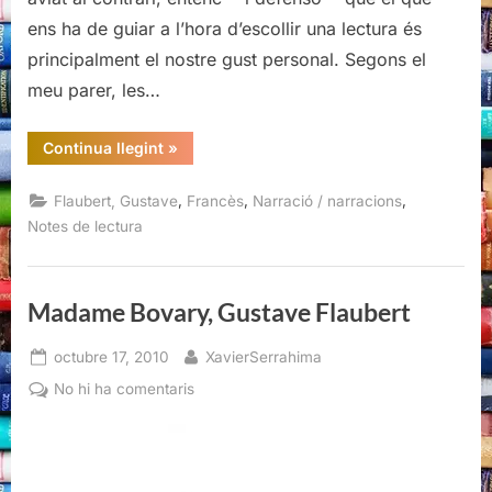
ens ha de guiar a l’hora d’escollir una lectura és
principalment el nostre gust personal. Segons el
meu parer, les…
“Trois
Continua llegint
»
contes,
Gustave
Flaubert”
,
,
,
Flaubert, Gustave
Francès
Narració / narracions
Notes de lectura
Madame Bovary, Gustave Flaubert
Posted
By
octubre 17, 2010
XavierSerrahima
on
a
No hi ha comentaris
Madame
Bovary,
Gustave
Flaubert