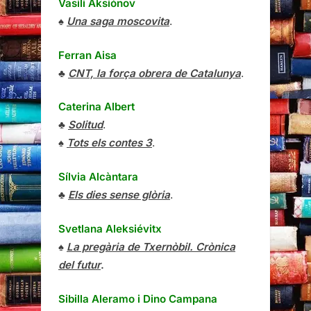
Vasili Aksiónov
♠
Una saga moscovita
.
Ferran Aisa
♣
CNT, la força obrera de Catalunya
.
Caterina Albert
♣
Solitud
.
♠
Tots els contes 3
.
Sílvia Alcàntara
♣
Els dies sense glòria
.
Svetlana Aleksiévitx
♠
La pregària de Txernòbil. Crònica
del futur
.
Sibilla Aleramo
i
Dino Campana