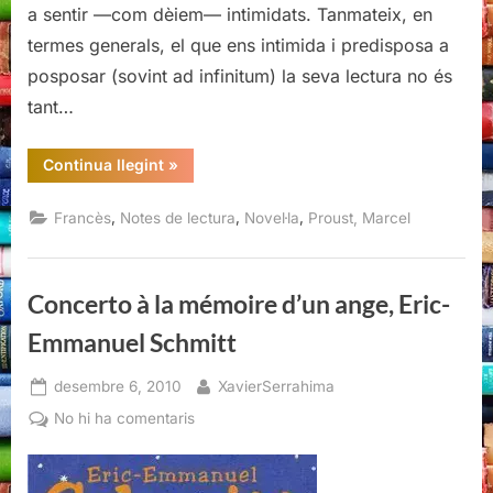
a sentir —com dèiem— intimidats. Tanmateix, en
termes generals, el que ens intimida i predisposa a
posposar (sovint ad infinitum) la seva lectura no és
tant…
“Combray,
Continua llegint
»
Marcel
Proust,
Viena
,
,
,
Francès
Notes de lectura
Novel·la
Proust, Marcel
Edicions,
2010”
Concerto à la mémoire d’un ange, Eric-
Emmanuel Schmitt
Posted
By
desembre 6, 2010
XavierSerrahima
on
a
No hi ha comentaris
Concerto
à