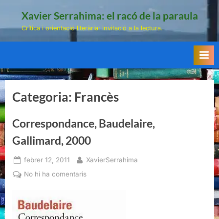
Skip
Xavier Serrahima: el racó de la paraula
to
Crítica i orientació literària: invitació a la lectura.
content
Categoria:
Francès
Correspondance, Baudelaire,
Gallimard, 2000
Posted
By
febrer 12, 2011
XavierSerrahima
on
a
No hi ha comentaris
Correspondance,
Baudelaire,
Gallimard,
2000