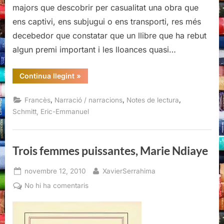
majors que descobrir per casualitat una obra que
ens captivi, ens subjugui o ens transporti, res més
decebedor que constatar que un llibre que ha rebut
algun premi important i les lloances quasi…
“Concerto
Continua llegint
»
à
la
mémoire
,
,
,
Francès
Narració / narracions
Notes de lectura
d’un
ange,
Schmitt, Eric-Emmanuel
Eric-
Emmanuel
Schmitt”
Trois femmes puissantes, Marie Ndiaye
Posted
By
novembre 12, 2010
XavierSerrahima
on
a
No hi ha comentaris
Trois
femmes
puissantes,