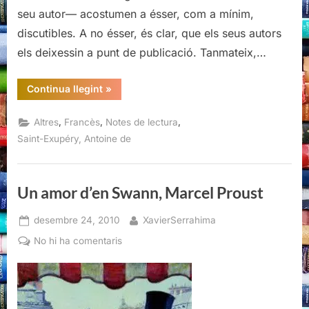
seu autor— acostumen a ésser, com a mínim,
discutibles. A no ésser, és clar, que els seus autors
els deixessin a punt de publicació. Tanmateix,…
“Écrits
Continua llegint
»
de
guerre
1939-
,
,
,
Altres
Francès
Notes de lectura
1944,
Antoine
Saint-Exupéry, Antoine de
de
Saint-
Exupéry”
Un amor d’en Swann, Marcel Proust
Posted
By
desembre 24, 2010
XavierSerrahima
on
a
No hi ha comentaris
Un
amor
d’en
Swann,