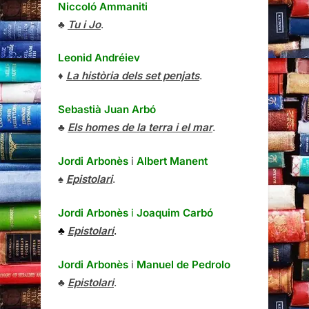
Niccoló Ammaniti
♣
Tu i Jo
.
Leonid Andréiev
♦
La història dels set penjats
.
Sebastià Juan Arbó
♣
Els homes de la terra i el mar
.
Jordi Arbonès
i
Albert Manent
♠
Epistolari
.
Jordi Arbonès
i
Joaquim Carbó
♣
Epistolari
.
Jordi Arbonès
i
Manuel de Pedrolo
♣
Epistolari
.