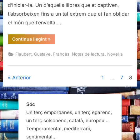
d’iniciar-la. Un d’aquells llibres que et captiven,
t’absorbeixen fins a un tal extrem que et fan oblidar
el món que t’envolta….
“Madame
Continua llegint
»
Bovary,
Gustave
Flaubert”
,
,
,
Flaubert, Gustave
Francès
Notes de lectura
Novel·la
Paginació
Anterior
1
…
7
8
de
les
Sóc
Un terç empordanès, un terç egarenc,
entrades
un terç solsonenc, català, europeu…
Temperamental, mediterrani,
sentimental…