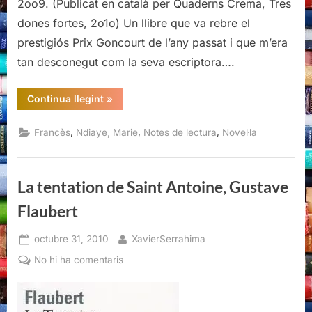
2oo9. (Publicat en català per Quaderns Crema, Tres
dones fortes, 2o1o) Un llibre que va rebre el
prestigiós Prix Goncourt de l’any passat i que m’era
tan desconegut com la seva escriptora….
“Trois
Continua llegint
»
femmes
puissantes,
Marie
,
,
,
Francès
Ndiaye, Marie
Notes de lectura
Novel·la
Ndiaye”
La tentation de Saint Antoine, Gustave
Flaubert
Posted
By
octubre 31, 2010
XavierSerrahima
on
a
No hi ha comentaris
La
tentation
de