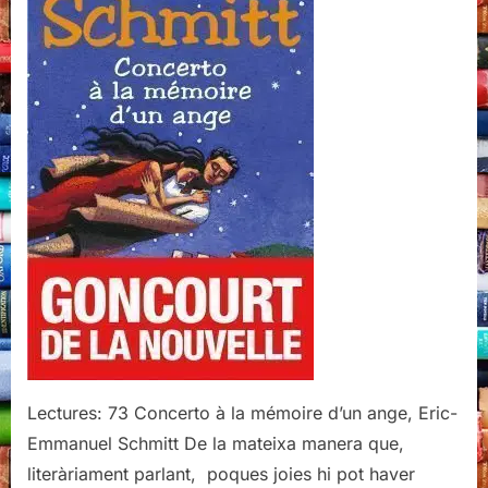
la
mémoire
d’un
ange,
Eric-
Emmanuel
Schmitt
Lectures: 73 Concerto à la mémoire d’un ange, Eric-
Emmanuel Schmitt De la mateixa manera que,
literàriament parlant, poques joies hi pot haver