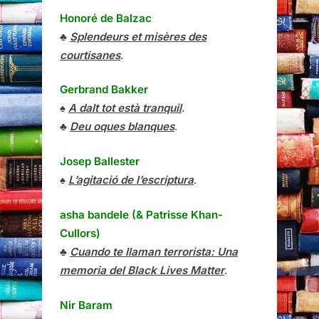
Honoré de Balzac
♣
Splendeurs et misères des
courtisanes
.
Gerbrand Bakker
♠
A dalt tot està tranquil
.
♣
Deu oques blanques
.
Josep Ballester
♠
L’agitació de l’escriptura
.
asha bandele (& Patrisse Khan-
Cullors)
♣
Cuando te llaman terrorista: Una
memoria del Black Lives Matter
.
Nir Baram