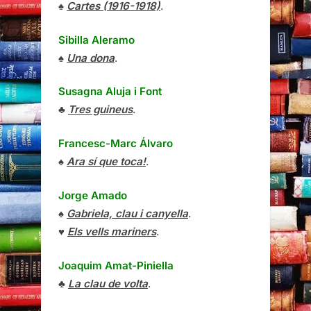
♠
Cartes (1916-1918)
.
Sibilla Aleramo
♠
Una dona
.
Susagna Aluja i Font
♣
Tres guineus
.
Francesc-Marc Álvaro
♠
Ara sí que toca!
.
Jorge Amado
♠
Gabriela, clau i canyella
.
♥
Els vells mariners
.
Joaquim Amat-Piniella
♣
La clau de volta
.