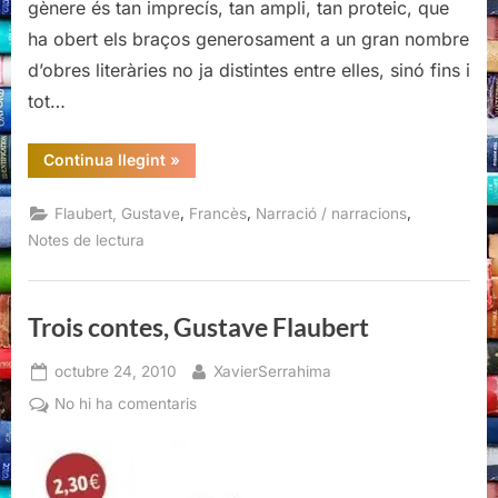
gènere és tan imprecís, tan ampli, tan proteic, que
ha obert els braços generosament a un gran nombre
d’obres literàries no ja distintes entre elles, sinó fins i
tot…
“La
Continua llegint
»
tentation
de
Saint
,
,
,
Flaubert, Gustave
Francès
Narració / narracions
Antoine,
Gustave
Notes de lectura
Flaubert”
Trois contes, Gustave Flaubert
Posted
By
octubre 24, 2010
XavierSerrahima
on
a
No hi ha comentaris
Trois
contes,
Gustave