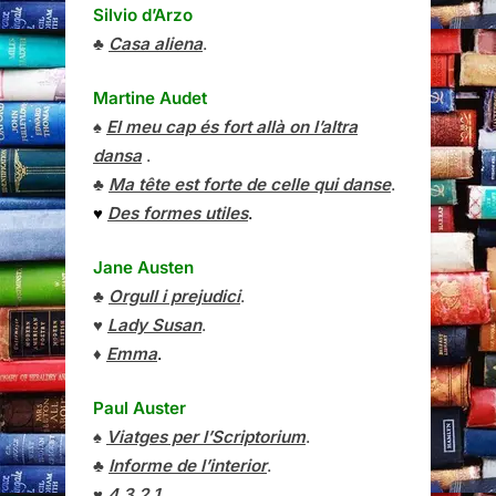
Silvio d’Arzo
♣
Casa aliena
.
Martine Audet
♠
El meu cap és fort allà on l’altra
dansa
.
♣
Ma tête est forte de celle qui danse
.
♥
Des formes utiles
.
Jane Austen
♣
Orgull i prejudici
.
♥
Lady Susan
.
♦
Emma
.
Paul Auster
♠
Viatges per l’Scriptorium
.
♣
Informe de l’interior
.
♥
4 3 2 1
.