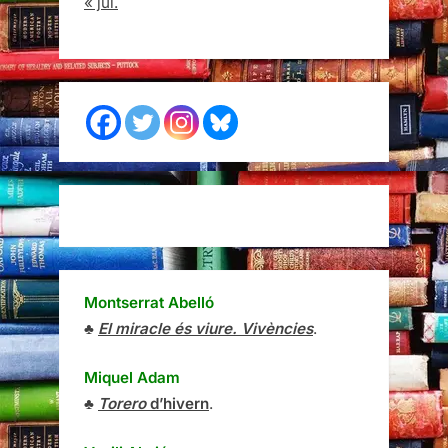
« jul.
Montserrat Abelló
♣
El miracle és viure. Vivències
.
Miquel Adam
♣
Torero
d’hivern
.