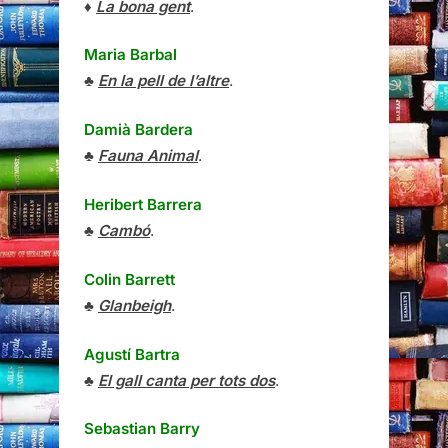
♦
La bona gent
.
Maria Barbal
♣
En la pell de l’altre
.
Damià Bardera
♣
Fauna Animal
.
Heribert Barrera
♣
Cambó
.
Colin Barrett
♣
Glanbeigh
.
Agustí Bartra
♣
El gall canta per tots dos
.
Sebastian Barry