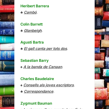
Heribert Barrera
♣
Cambó
.
Colin Barrett
♣
Glanbeigh
.
Agustí Bartra
♣
El gall canta per tots dos
.
Sebastian Barry
♠
A la banda de Canaan
.
Charles Baudelaire
♠
Consells als joves escriptors
.
♣
Correspondance
.
Zygmunt Bauman