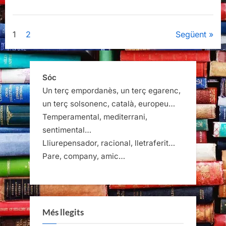
Paginació
1
2
Següent
de
les
Sóc
Un terç empordanès, un terç egarenc,
entrades
un terç solsonenc, català, europeu…
Temperamental, mediterrani,
sentimental…
Lliurepensador, racional, lletraferit…
Pare, company, amic…
Més llegits