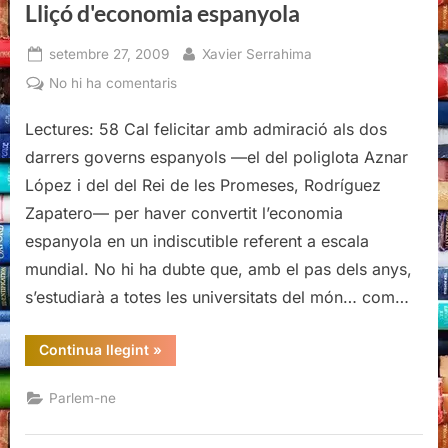
Lliçó d'economia espanyola
Posted
By
setembre 27, 2009
Xavier Serrahima
on
a
No hi ha comentaris
Lliçó
Lectures: 58 Cal felicitar amb admiració als dos
d'economia
espanyola
darrers governs espanyols —el del poliglota Aznar
López i del del Rei de les Promeses, Rodríguez
Zapatero— per haver convertit l’economia
espanyola en un indiscutible referent a escala
mundial. No hi ha dubte que, amb el pas dels anys,
s’estudiarà a totes les universitats del món… com…
“Lliçó
Continua llegint
»
d'economia
espanyola”
Parlem-ne