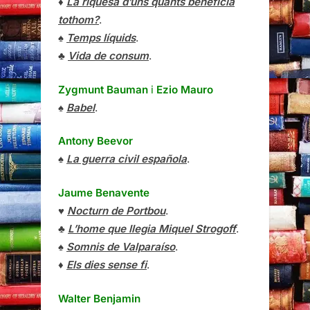
♦
La riquesa d’uns quants beneficia
tothom?
.
♠
Temps líquids
.
♣
Vida de consum
.
Zygmunt Bauman
i
Ezio Mauro
♠
Babel
.
Antony Beevor
♠
La guerra civil española
.
Jaume Benavente
♥
Nocturn de Portbou
.
♣
L’home que llegia Miquel Strogoff
.
♠
Somnis de Valparaíso
.
♦
Els dies sense fi
.
Walter Benjamin