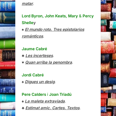
matar
.
Lord Byron, John Keats, Mary
&
Percy
Shelle
y
♠
El mundo roto. Tres epistolarios
románticos
.
Jaume Cabré
♣
Les incerteses
.
♥
Quan arriba la penombra
.
Jordi Cabré
♠
Digues un desig
.
Pere Calders
i
Joan Triadú
♠
La maleta extraviada
.
♣
Estimat amic. Cartes. Textos
.