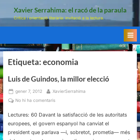
Skip
Xavier Serrahima: el racó de la paraula
to
Crítica i orientació literària: invitació a la lectura.
content
Etiqueta:
economia
Luis de Guindos, la millor elecció
Posted
By
gener 7, 2012
XavierSerrahima
on
a
No hi ha comentaris
Luis
Lectures: 60 Davant la satisfacció de les autoritats
de
Guindos,
europees, el govern espanyol ha canviat el
la
president que parlava —i, sobretot, prometia— més
millor