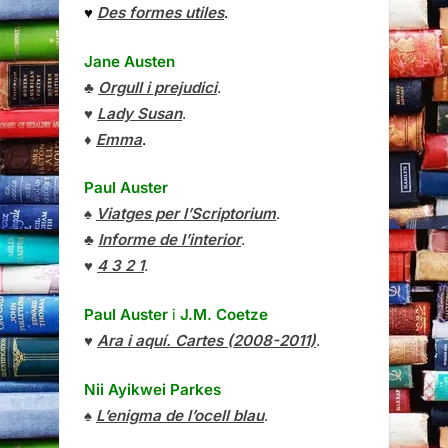
♥
Des formes utiles
.
Jane Austen
♣
Orgull i prejudici
.
♥
Lady Susan
.
♦
Emma
.
Paul Auster
♠
Viatges per l’Scriptorium
.
♣
Informe de l’interior
.
♥
4 3 2 1
.
Paul Auster
i
J.M. Coetze
♥
Ara i aquí. Cartes (2008-2011)
.
Nii Ayikwei Parkes
♠
L’enigma de l’ocell blau
.