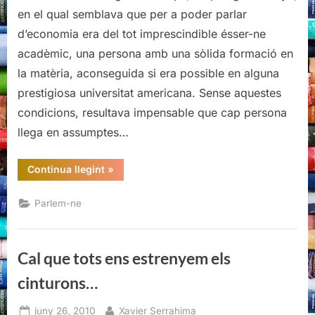
aigua…,
en el qual semblava que per a poder parlar
tanquem
d’economia era del tot imprescindible ésser-ne
l’aixeta!
acadèmic, una persona amb una sòlida formació en
la matèria, aconseguida si era possible en alguna
prestigiosa universitat americana. Sense aquestes
condicions, resultava impensable que cap persona
llega en assumptes…
“Ens
Continua llegint
»
cal
aigua…,
tanquem
Parlem-ne
l’aixeta!”
Cal que tots ens estrenyem els
cinturons…
Posted
By
juny 26, 2010
Xavier Serrahima