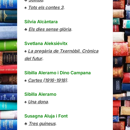
♠
Tots els contes 3
.
Sílvia Alcàntara
♣
Els dies sense glòria
.
Svetlana Aleksiévitx
♠
La pregària de Txernòbil. Crònica
del futur
.
Sibilla Aleramo
i
Dino Campana
♠
Cartes (1916-1918)
.
Sibilla Aleramo
♠
Una dona
.
Susagna Aluja i Font
♣
Tres guineus
.