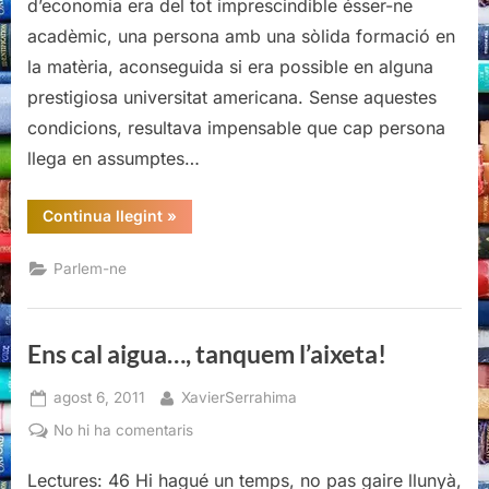
d’economia era del tot imprescindible ésser-ne
l’aixeta!
acadèmic, una persona amb una sòlida formació en
la matèria, aconseguida si era possible en alguna
prestigiosa universitat americana. Sense aquestes
condicions, resultava impensable que cap persona
llega en assumptes…
“Ens
Continua llegint
»
cal
aigua…,
tanquem
Parlem-ne
l’aixeta!”
Ens cal aigua…, tanquem l’aixeta!
Posted
By
agost 6, 2011
XavierSerrahima
on
a
No hi ha comentaris
Ens
Lectures: 46 Hi hagué un temps, no pas gaire llunyà,
cal