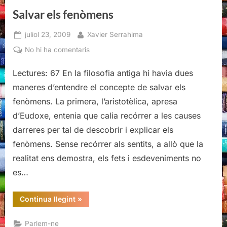
Salvar els fenòmens
Posted
By
juliol 23, 2009
Xavier Serrahima
on
a
No hi ha comentaris
Salvar
Lectures: 67 En la filosofia antiga hi havia dues
els
fenòmens
maneres d’entendre el concepte de salvar els
fenòmens. La primera, l’aristotèlica, apresa
d’Eudoxe, entenia que calia recórrer a les causes
darreres per tal de descobrir i explicar els
fenòmens. Sense recórrer als sentits, a allò que la
realitat ens demostra, els fets i esdeveniments no
es…
“Salvar
Continua llegint
»
els
fenòmens”
Parlem-ne