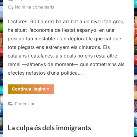
on
a
No hi ha comentaris
Cal
Lectures: 60 La crisi ha arribat a un nivell tan greu,
que
tots
ha situat l’economia de l’estat espanyol en una
ens
posició tan inestable i tan deplorable que cal que
estrenyem
tots plegats ens estrenyem els cinturons. Els
els
catalans i catalanes, als quals no ens resta altre
cinturons…
remei —almenys de moment— que sotmetre’ns als
efectes nefastos d’una política…
“Cal
Continua llegint
»
que
tots
ens
Parlem-ne
estrenyem
els
cinturons…”
La culpa és dels immigrants