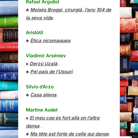
Rafael Argullol
♣
Moisès Broggi, cirurgià, l’any 104 de
la seva vida
.
Aristòtil
♣
Ètica nicomaquea
.
Vladímir Arséniev
♠
Derzú Uzalà
.
♣
Pel país de l’Ussuri
.
Silvio d’Arzo
♣
Casa aliena
.
Martine Audet
♠
El meu cap és fort allà on l’altra
dansa
.
♣
Ma tête est forte de celle qui danse
.