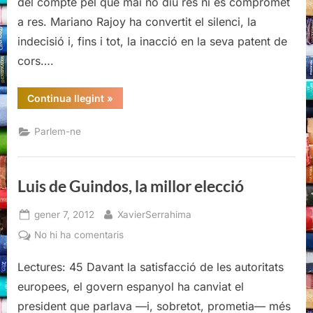
del compte pel que mai no diu res ni es compromet
elecció
a res. Mariano Rajoy ha convertit el silenci, la
indecisió i, fins i tot, la inacció en la seva patent de
cors….
“Luis
Continua llegint
»
de
Guindos,
la
Parlem-ne
millor
elecció”
Luis de Guindos, la millor elecció
Posted
By
gener 7, 2012
XavierSerrahima
on
a
No hi ha comentaris
Luis
Lectures: 45 Davant la satisfacció de les autoritats
de
Guindos,
europees, el govern espanyol ha canviat el
la
president que parlava —i, sobretot, prometia— més