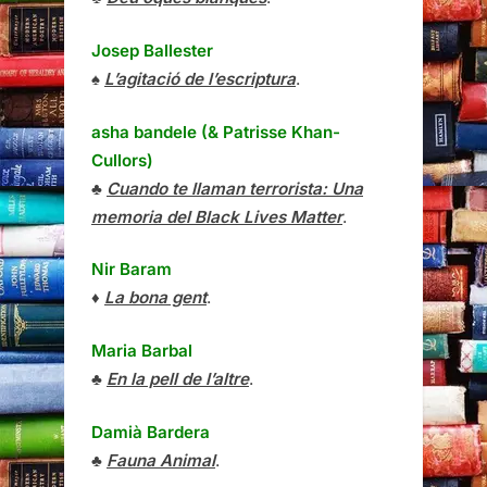
Josep Ballester
♠
L’agitació de l’escriptura
.
asha bandele (& Patrisse Khan-
Cullors)
♣
Cuando te llaman terrorista: Una
memoria del Black Lives Matter
.
Nir Baram
♦
La bona gent
.
Maria Barbal
♣
En la pell de l’altre
.
Damià Bardera
♣
Fauna Animal
.