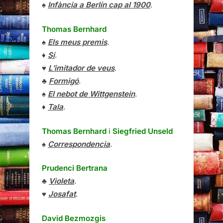
♠
Infància a Berlín cap al 1900
.
Thomas Bernhard
♠
Els meus premis
.
♦
Sí
.
♥
L’imitador de veus
.
♣
Formigó
.
♠
El nebot de Wittgenstein
.
♦
Tala
.
Thomas Bernhard
i
Siegfried Unseld
♠
Correspondencia
.
Prudenci Bertrana
♣
Violeta
.
♥
Josafat
.
David Bezmozgis