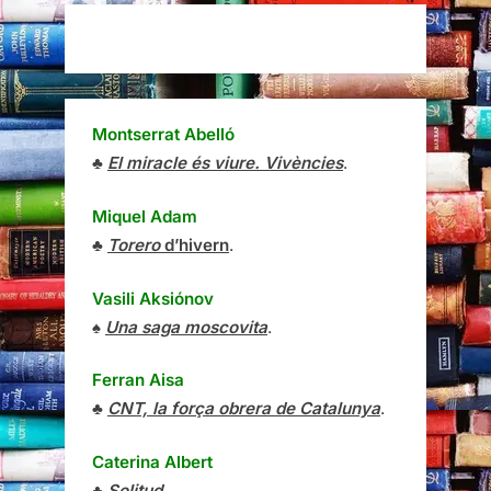
Montserrat Abelló
♣
El miracle és viure. Vivències
.
Miquel Adam
♣
Torero
d’hivern
.
Vasili Aksiónov
♠
Una saga moscovita
.
Ferran Aisa
♣
CNT, la força obrera de Catalunya
.
Caterina Albert
♣
Solitud
.