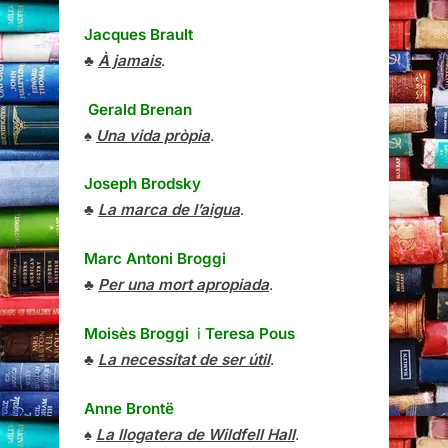
Jacques Brault
♣
À jamais
.
Gerald Brenan
♠
Una vida pròpia
.
Joseph Brodsky
♣
La marca de l’aigua
.
Marc Antoni Broggi
♣
Per una mort apropiada
.
Moisès Broggi
i
Teresa Pous
♣
La necessitat de ser útil
.
Anne Brontë
♠
La llogatera de Wildfell Hall
.