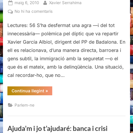
Posted
By
maig 6, 2010
Xavier Serrahima
on
a
No hi ha comentaris
La
Lectures: 56 S’ha desfermat una agra —i del tot
culpa
és
innecessària— polèmica pel díptic que va repartir
dels
Xavier García Albiol, dirigent del PP de Badalona. En
immigrants
ell es relacionava, d’una manera directa, barroera i
gens subtil, la immigració amb la seguretat —o el
que és el mateix, amb la delinqüència. Una situació,
cal recordar-ho, que no…
“La
Continua llegint
»
culpa
és
dels
Parlem-ne
immigrants”
Ajuda’m i jo t’ajudaré: banca i crisi