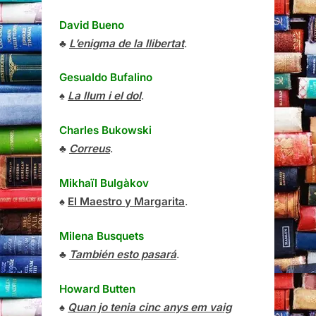
David Bueno
♣
L’enigma de la llibertat
.
Gesualdo Bufalino
♠
La llum i el dol
.
Charles Bukowski
♣
Correus
.
Mikhaïl Bulgàkov
♠
El Maestro y Margarita
.
Milena Busquets
♣
También esto pasará
.
Howard Butten
♠
Quan jo tenia cinc anys em vaig