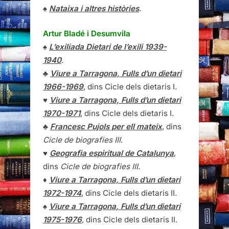
♠
Nataixa i altres històries
.
Artur Bladé i Desumvila
♠
L’exiliada Dietari de l’exili 1939-
1940
.
♣
Viure a Tarragona, Fulls d’un dietari
1966-1969
, dins Cicle dels dietaris I.
♥
Viure a Tarragona, Fulls d’un dietari
1970-1971
, dins Cicle dels dietaris I.
♣
Francesc Pujols per ell mateix
, dins
Cicle de biografies III
.
♥
Geografia espiritual de Catalunya
,
dins
Cicle de biografies III
.
♦
Viure a Tarragona, Fulls d’un dietari
1972-1974
, dins Cicle dels dietaris II.
♠
Viure a Tarragona, Fulls d’un dietari
1975-1976
, dins Cicle dels dietaris II.