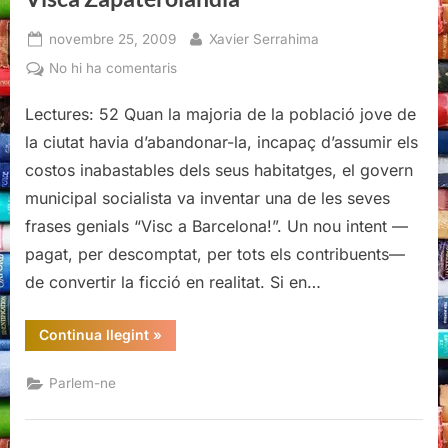
Posted
By
novembre 25, 2009
Xavier Serrahima
on
a
No hi ha comentaris
Visca
Lectures: 52 Quan la majoria de la població jove de
Zapaterolàndia
la ciutat havia d’abandonar-la, incapaç d’assumir els
costos inabastables dels seus habitatges, el govern
municipal socialista va inventar una de les seves
frases genials “Visc a Barcelona!”. Un nou intent —
pagat, per descomptat, per tots els contribuents—
de convertir la ficció en realitat. Si en…
“Visca
Continua llegint
»
Zapaterolàndia”
Parlem-ne