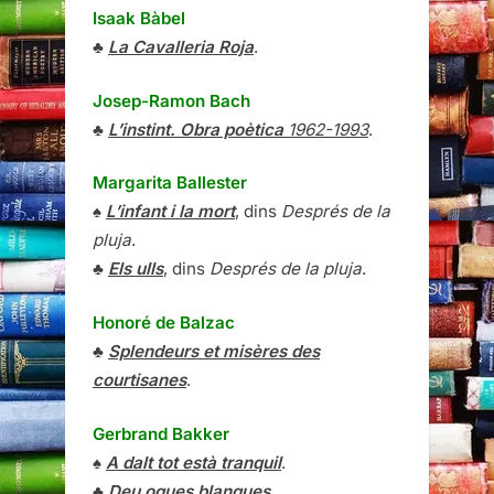
Isaak Bàbel
♣
La Cavalleria Roja
.
Josep-Ramon Bach
♣
L’instint. Obra poètica
1962-1993
.
Margarita Ballester
♠
L’infant i la mort
, dins
Després de la
pluja
.
♣
Els ulls
, dins
Després de la pluja
.
Honoré de Balzac
♣
Splendeurs et misères des
courtisanes
.
Gerbrand Bakker
♠
A dalt tot està tranquil
.
♣
Deu oques blanques
.