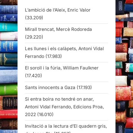
L’ambició de l’Aleix, Enric Valor
(33.209)
Mirall trencat, Mercè Rodoreda
(29.220)
Les llunes i els calàpets, Antoni Vidal
Ferrando
(17.983)
El soroll i la fúria, William Faulkner
(17.420)
Sants innocents a Gaza
(17.193)
Si entra boira no tendré on anar,
Antoni Vidal Ferrando, Edicions Proa,
2022
(16.010)
Invitació a la lectura d’El quadern gris,