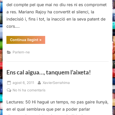
millor
del compte pel que mai no diu res ni es compromet
elecció
a res. Mariano Rajoy ha convertit el silenci, la
indecisió i, fins i tot, la inacció en la seva patent de
cors….
“Luis
Continua llegint
»
de
Guindos,
la
Parlem-ne
millor
elecció”
Ens cal aigua…, tanquem l’aixeta!
Posted
By
agost 6, 2011
XavierSerrahima
on
a
No hi ha comentaris
Ens
Lectures: 50 Hi hagué un temps, no pas gaire llunyà,
cal
aigua…,
en el qual semblava que per a poder parlar
tanquem