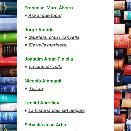
Francesc-Marc Álvaro
♠
Ara sí que toca!
.
Jorge Amado
♠
Gabriela, clau i canyella
.
♥
Els vells mariners
.
Joaquim Amat-Piniella
♣
La clau de volta
.
Niccoló Ammaniti
♣
Tu i Jo
.
Leonid Andréiev
♦
La història dels set penjats
.
Sebastià Juan Arbó