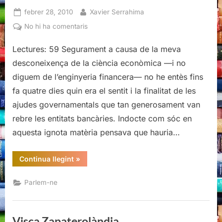
Posted
By
febrer 28, 2010
Xavier Serrahima
on
a
No hi ha comentaris
Ajuda’m
Lectures: 59 Segurament a causa de la meva
i
jo
desconeixença de la ciència econòmica —i no
t’ajudaré:
diguem de l’enginyeria financera— no he entès fins
banca
fa quatre dies quin era el sentit i la finalitat de les
i
ajudes governamentals que tan generosament van
crisi
rebre les entitats bancàries. Indocte com sóc en
aquesta ignota matèria pensava que hauria…
“Ajuda’m
Continua llegint
»
i
jo
t’ajudaré:
Parlem-ne
banca
i
crisi”
Visca Zapaterolàndia