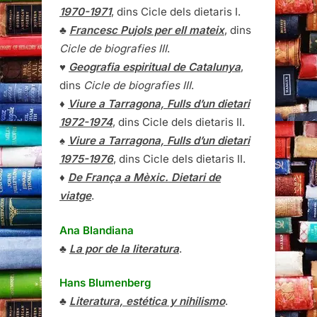
1970-1971
, dins Cicle dels dietaris I.
♣
Francesc Pujols per ell mateix
, dins
Cicle de biografies III
.
♥
Geografia espiritual de Catalunya
,
dins
Cicle de biografies III
.
♦
Viure a Tarragona, Fulls d’un dietari
1972-1974
, dins Cicle dels dietaris II.
♠
Viure a Tarragona, Fulls d’un dietari
1975-1976
, dins Cicle dels dietaris II.
♦
De França a Mèxic. Dietari de
viatge
.
Ana Blandiana
♣
La por de la literatura
.
Hans Blumenberg
♣
Literatura, estética y nihilismo
.