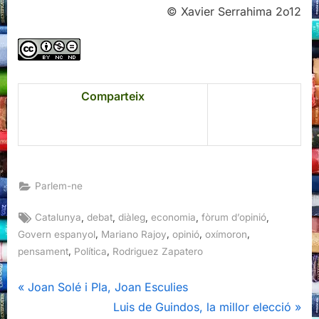
© Xavier Serrahima 2o12
Comparteix
Parlem-ne
Tags:
,
,
,
,
,
Catalunya
debat
diàleg
economia
fòrum d’opinió
,
,
,
,
Govern espanyol
Mariano Rajoy
opinió
oxímoron
,
,
pensament
Política
Rodriguez Zapatero
Navegació
P
Joan Solé i Pla, Joan Esculies
r
N
Luis de Guindos, la millor elecció