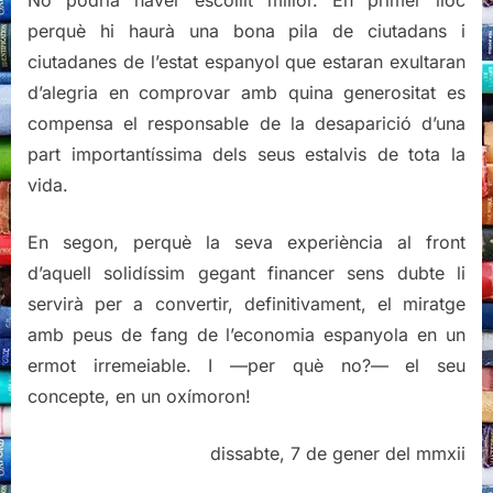
No podria haver escollit millor. En primer lloc
perquè hi haurà una bona pila de ciutadans i
ciutadanes de l’estat espanyol que estaran exultaran
d’alegria en comprovar amb quina generositat es
compensa el responsable de la desaparició d’una
part importantíssima dels seus estalvis de tota la
vida.
En segon, perquè la seva experiència al front
d’aquell solidíssim gegant financer sens dubte li
servirà per a convertir, definitivament, el miratge
amb peus de fang de l’economia espanyola en un
ermot irremeiable. I —per què no?— el seu
concepte, en un oxímoron!
dissabte, 7 de gener del mmxii