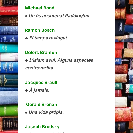
Michael Bond
♠
Un ós anomenat Paddington
.
Ramon Bosch
♣
El temps revingut
.
Dolors Bramon
♣
L’islam avui. Alguns aspectes
controvertits
.
Jacques Brault
♣
À jamais
.
Gerald Brenan
♠
Una vida pròpia
.
Joseph Brodsky