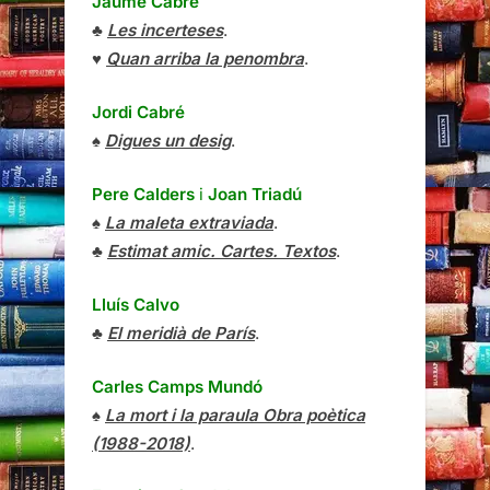
Jaume Cabré
♣
Les incerteses
.
♥
Quan arriba la penombra
.
Jordi Cabré
♠
Digues un desig
.
Pere Calders
i
Joan Triadú
♠
La maleta extraviada
.
♣
Estimat amic. Cartes. Textos
.
Lluís Calvo
♣
El meridià de París
.
Carles Camps Mundó
♠
La mort i la paraula Obra poètica
(1988-2018)
.