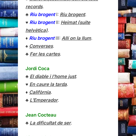
records
.
♣
Riu brogent
I:
Riu brogent
.
♥
Riu brogent
II:
Heimat (suite
helvètica)
.
♦
Riu brogent
III:
Allí on la llum
.
♠
Converses
.
♣
Fer les cartes
.
Jordi Coca
♣
El diable i l’home just
.
♥
En caure la tarda
.
♦
Califòrnia
.
♣
L’Emperador
.
Jean Cocteau
♣
La dificultat de ser
.