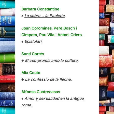
Barbara Constantine
♠
I a sobre… la Paulette
.
Joan Coromines
,
Pere Bosch i
Gimpera
,
Pau Vila
i
Antoni Griera
♠
Epistolari
.
Santi Cortés
♣
El compromís amb la cultura
.
Mia Couto
♣
La confessió de la lleona
.
Alfonso Cuatrecasas
♠
Amor y sexualidad en la antigua
roma
.