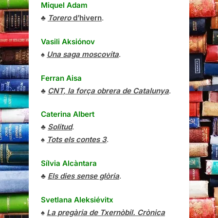
Miquel Adam
♣
Torero
d’hivern
.
Vasili Aksiónov
♠
Una saga moscovita
.
Ferran Aisa
♣
CNT, la força obrera de Catalunya
.
Caterina Albert
♣
Solitud
.
♠
Tots els contes 3
.
Sílvia Alcàntara
♣
Els dies sense glòria
.
Svetlana Aleksiévitx
♠
La pregària de Txernòbil. Crònica