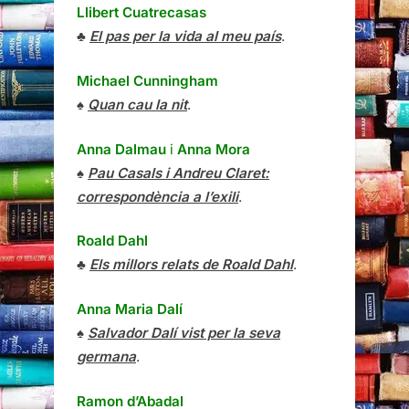
Llibert Cuatrecasas
♣
El pas per la vida al meu país
.
Michael Cunningham
♠
Quan cau la nit
.
Anna Dalmau
i
Anna Mora
♠
Pau Casals i Andreu Claret:
correspondència a l’exili
.
Roald Dahl
♣
Els millors relats de Roald Dahl
.
Anna Maria Dalí
♠
Salvador Dalí vist per la seva
germana
.
Ramon d’Abadal