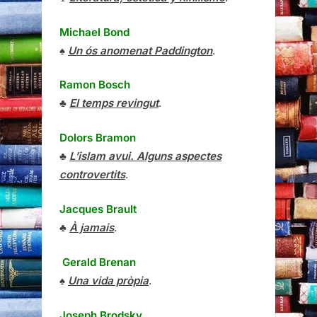
Michael Bond
♠
Un ós anomenat Paddington
.
Ramon Bosch
♣
El temps revingut
.
Dolors Bramon
♣
L’islam avui. Alguns aspectes
controvertits
.
Jacques Brault
♣
À jamais
.
Gerald Brenan
♠
Una vida pròpia
.
Joseph Brodsky