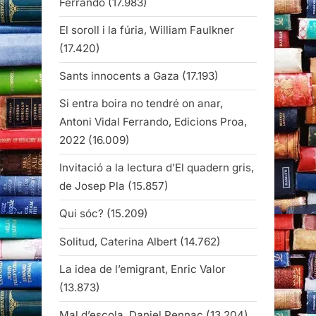
Ferrando
(17.983)
El soroll i la fúria, William Faulkner
(17.420)
Sants innocents a Gaza
(17.193)
Si entra boira no tendré on anar,
Antoni Vidal Ferrando, Edicions Proa,
2022
(16.009)
Invitació a la lectura d’El quadern gris,
de Josep Pla
(15.857)
Qui sóc?
(15.209)
Solitud, Caterina Albert
(14.762)
La idea de l’emigrant, Enric Valor
(13.873)
Mal d’escola, Daniel Pennac
(13.204)