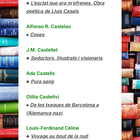
♣
L’esclat que ara m’ofrenes. Obra
poètica de Lluís Casals
.
Alfonso R. Castelao
♠
Coses
.
J.M. Castellet
♣
Seductors, il·lustrats i visionaris
.
Ada Castells
♣
Pura sang
.
Otília Castellví
♠
De les txeques de Barcelona a
l’Alemanya nazi
.
Louis-Ferdinand Céline
♣
Voyage au bout de la nuit
.