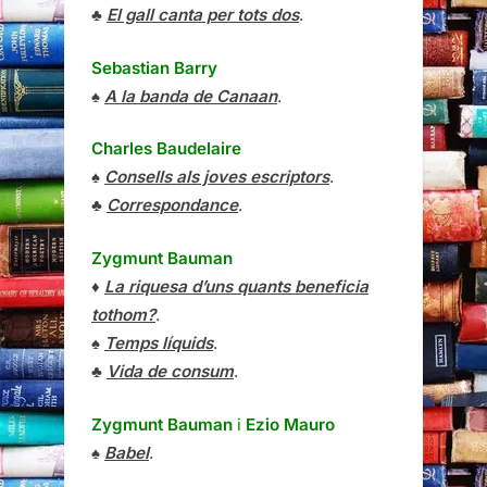
♣
El gall canta per tots dos
.
Sebastian Barry
♠
A la banda de Canaan
.
Charles Baudelaire
♠
Consells als joves escriptors
.
♣
Correspondance
.
Zygmunt Bauman
♦
La riquesa d’uns quants beneficia
tothom?
.
♠
Temps líquids
.
♣
Vida de consum
.
Zygmunt Bauman
i
Ezio Mauro
♠
Babel
.