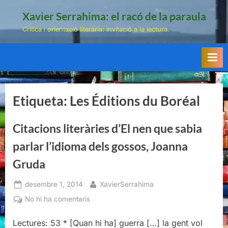
Skip
Xavier Serrahima: el racó de la paraula
to
Crítica i orientació literària: invitació a la lectura.
content
Etiqueta:
Les Éditions du Boréal
Citacions literàries d’El nen que sabia
parlar l’idioma dels gossos, Joanna
Gruda
Posted
By
desembre 1, 2014
XavierSerrahima
on
a
No hi ha comentaris
Citacions
literàries
Lectures: 53 * [Quan hi ha] guerra […] la gent vol