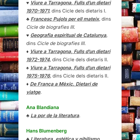
♥
Viure a Tarragona, Fulls d’un dietari
1970-1971
, dins Cicle dels dietaris I.
♣
Francesc Pujols per ell mateix
, dins
Cicle de biografies III
.
♥
Geografia espiritual de Catalunya
,
dins
Cicle de biografies III
.
♦
Viure a Tarragona, Fulls d’un dietari
1972-1974
, dins Cicle dels dietaris II.
♠
Viure a Tarragona, Fulls d’un dietari
1975-1976
, dins Cicle dels dietaris II.
♦
De França a Mèxic. Dietari de
viatge
.
Ana Blandiana
♣
La por de la literatura
.
Hans Blumenberg
♣
Literatura, estética y nihilismo
.