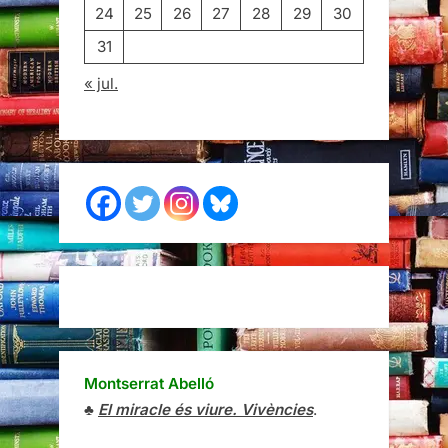
24
25
26
27
28
29
30
31
« jul.
Montserrat Abelló
♣
El miracle és viure. Vivències
.