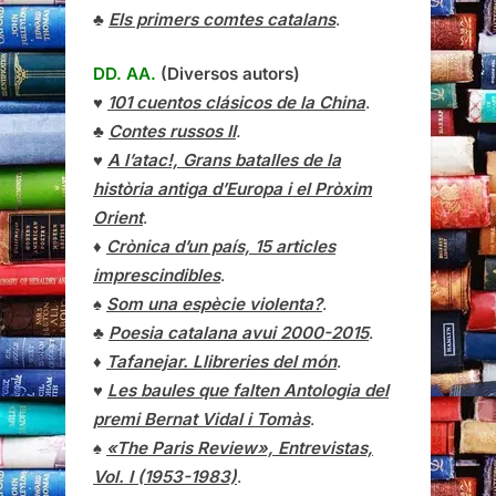
♣
Els primers comtes catalans
.
DD. AA.
(Diversos autors)
♥
101 cuentos clásicos de la China
.
♣
Contes russos II
.
♥
A l’atac!, Grans batalles de la
història antiga d’Europa i el Pròxim
Orient
.
♦
Crònica d’un país, 15 articles
imprescindibles
.
♠
Som una espècie violenta?
.
♣
Poesia catalana avui 2000-2015
.
♦
Tafanejar. Llibreries del món
.
♥
Les baules que falten Antologia del
premi Bernat Vidal i Tomàs
.
♠
«The Paris Review», Entrevistas,
Vol. I (1953-1983)
.