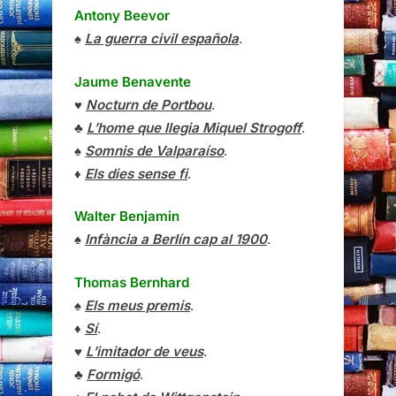
Antony Beevor
♠
La guerra civil española
.
Jaume Benavente
♥
Nocturn de Portbou
.
♣
L’home que llegia Miquel Strogoff
.
♠
Somnis de Valparaíso
.
♦
Els dies sense fi
.
Walter Benjamin
♠
Infància a Berlín cap al 1900
.
Thomas Bernhard
♠
Els meus premis
.
♦
Sí
.
♥
L’imitador de veus
.
♣
Formigó
.