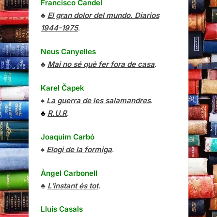
Francisco Candel
♣
El gran dolor del mundo. Diarios
1944-1975
.
Neus Canyelles
♣
Mai no sé què fer fora de casa
.
Karel Čapek
♠
La guerra de les salamandres
.
♣
R.U.R
.
Joaquim Carbó
♠
Elogi de la formiga
.
Àngel Carbonell
♣
L’instant és tot
.
Lluís Casals