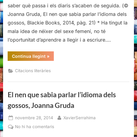
d’El
saber què passa i els diaris s’acaben de seguida. (©
nen
Joanna Gruda, El nen que sabia parlar l’idioma dels
que
gossos, Blackie Books, 2014, pàg. 21) * Ha tingut la
sabia
mala idea de néixer del sexe femení, no té
parlar
l’idioma
l’oportunitat d’aprendre a llegir i a escriure….
dels
gossos,
“Citacions
Continua llegint
»
Joanna
literàries
d’El
Gruda
nen
Citacions literàries
que
sabia
parlar
l’idioma
dels
El nen que sabia parlar l’idioma dels
gossos,
Joanna
Gruda”
gossos, Joanna Gruda
Posted
By
novembre 28, 2014
XavierSerrahima
on
a
No hi ha comentaris
El