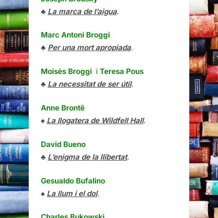
♣
La marca de l’aigua
.
Marc Antoni Broggi
♣
Per una mort apropiada
.
Moisès Broggi
i
Teresa Pous
♣
La necessitat de ser útil
.
Anne Brontë
♠
La llogatera de Wildfell Hall
.
David Bueno
♣
L’enigma de la llibertat
.
Gesualdo Bufalino
♠
La llum i el dol
.
Charles Bukowski