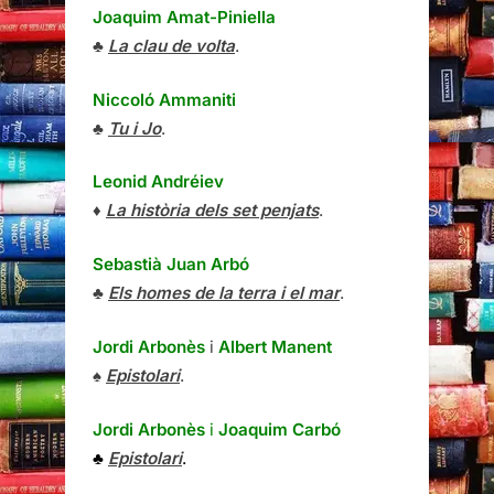
Joaquim Amat-Piniella
♣
La clau de volta
.
Niccoló Ammaniti
♣
Tu i Jo
.
Leonid Andréiev
♦
La història dels set penjats
.
Sebastià Juan Arbó
♣
Els homes de la terra i el mar
.
Jordi Arbonès
i
Albert Manent
♠
Epistolari
.
Jordi Arbonès
i
Joaquim Carbó
♣
Epistolari
.