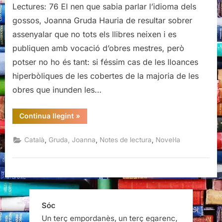
nen
Lectures: 76 El nen que sabia parlar l’idioma dels
que
gossos, Joanna Gruda Hauria de resultar sobrer
sabia
assenyalar que no tots els llibres neixen i es
parlar
publiquen amb vocació d’obres mestres, però
l’idioma
potser no ho és tant: si féssim cas de les lloances
dels
gossos,
hiperbòliques de les cobertes de la majoria de les
Joanna
obres que inunden les…
Gruda
“El
Continua llegint
»
nen
que
sabia
,
,
,
Català
Gruda, Joanna
Notes de lectura
Novel·la
parlar
l’idioma
dels
gossos,
Joanna
Gruda”
Sóc
Un terç empordanès, un terç egarenc,