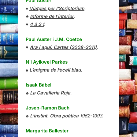
Paul Auster
♠
Viatges per l’Scriptorium
.
♣
Informe de l’interior
.
♥
4 3 2 1
.
Paul Auster
i
J.M. Coetze
♥
Ara i aquí. Cartes (2008-2011)
.
Nii Ayikwei Parkes
♠
L’enigma de l’ocell blau
.
Isaak Bàbel
♣
La Cavalleria Roja
.
Josep-Ramon Bach
♣
L’instint. Obra poètica
1962-1993
.
Margarita Ballester