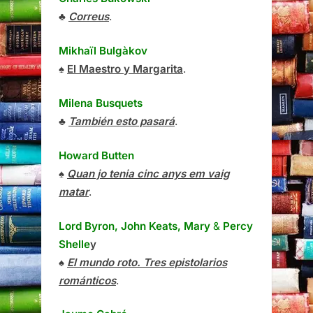
♣
Correus
.
Mikhaïl Bulgàkov
♠
El Maestro y Margarita
.
Milena Busquets
♣
También esto pasará
.
Howard Butten
♠
Quan jo tenia cinc anys em vaig
matar
.
Lord Byron, John Keats, Mary
&
Percy
Shelle
y
♠
El mundo roto. Tres epistolarios
románticos
.