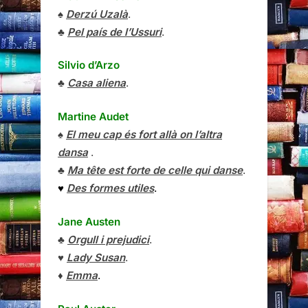
♠
Derzú Uzalà
.
♣
Pel país de l’Ussuri
.
Silvio d’Arzo
♣
Casa aliena
.
Martine Audet
♠
El meu cap és fort allà on l’altra
dansa
.
♣
Ma tête est forte de celle qui danse
.
♥
Des formes utiles
.
Jane Austen
♣
Orgull i prejudici
.
♥
Lady Susan
.
♦
Emma
.