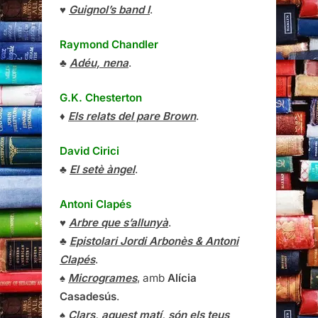
♥
Guignol’s band I
.
Raymond Chandler
♣
Adéu, nena
.
G.K. Chesterton
♦
Els relats del pare Brown
.
David Cirici
♣
El setè àngel
.
Antoni Clapés
♥
Arbre que s’allunyà
.
♣
Epistolari Jordi Arbonès & Antoni
Clapés
.
♠
Microgrames
, amb
Alícia
Casadesús
.
♠
Clars, aquest matí, són els teus