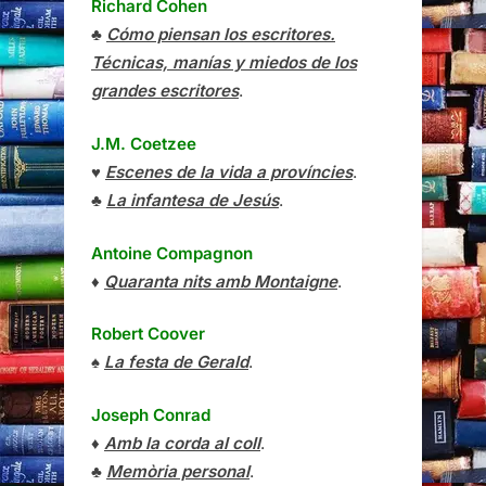
Richard Cohen
♣
Cómo piensan los escritores.
Técnicas, manías y miedos de los
grandes escritores
.
J.M. Coetzee
♥
Escenes de la vida a províncies
.
♣
La infantesa de Jesús
.
Antoine Compagnon
♦
Quaranta nits amb Montaigne
.
Robert Coover
♠
La festa de Gerald
.
Joseph Conrad
♦
Amb la corda al coll
.
♣
Memòria personal
.