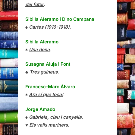
del futur
.
Sibilla Aleramo
i
Dino Campana
♠
Cartes (1916-1918)
.
Sibilla Aleramo
♠
Una dona
.
Susagna Aluja i Font
♣
Tres guineus
.
Francesc-Marc Álvaro
♠
Ara sí que toca!
.
Jorge Amado
♠
Gabriela, clau i canyella
.
♥
Els vells mariners
.