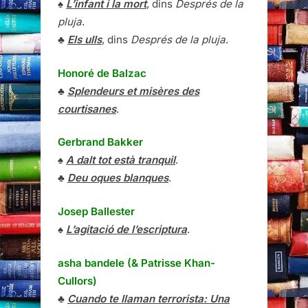
♠
L’infant i la mort
, dins
Després de la
pluja
.
♣
Els ulls
, dins
Després de la pluja
.
Honoré de Balzac
♣
Splendeurs et misères des
courtisanes
.
Gerbrand Bakker
♠
A dalt tot està tranquil
.
♣
Deu oques blanques
.
Josep Ballester
♠
L’agitació de l’escriptura
.
asha bandele (& Patrisse Khan-
Cullors)
♣
Cuando te llaman terrorista: Una