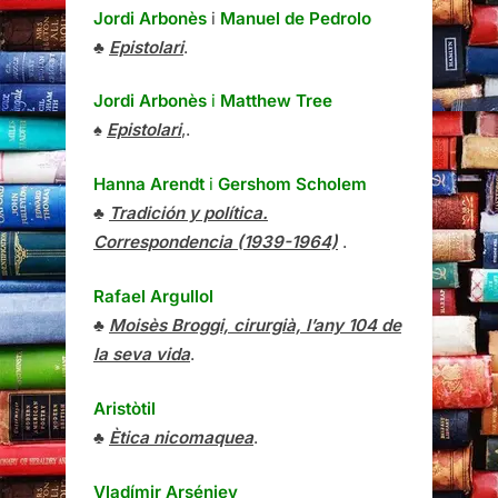
Jordi Arbonès
i
Manuel de Pedrolo
♣
Epistolari
.
Jordi Arbonès
i
Matthew Tree
♠
Epistolari
,.
Hanna Arendt
i
Gershom Scholem
♣
Tradición y política.
Correspondencia (1939-1964)
.
Rafael Argullol
♣
Moisès Broggi, cirurgià, l’any 104 de
la seva vida
.
Aristòtil
♣
Ètica nicomaquea
.
Vladímir Arséniev