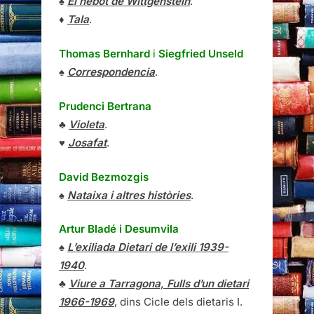
♠
El nebot de Wittgenstein
.
♦
Tala
.
Thomas Bernhard
i
Siegfried Unseld
♠
Correspondencia
.
Prudenci Bertrana
♣
Violeta
.
♥
Josafat
.
David Bezmozgis
♠
Nataixa i altres històries
.
Artur Bladé i Desumvila
♠
L’exiliada Dietari de l’exili 1939-
1940
.
♣
Viure a Tarragona, Fulls d’un dietari
1966-1969
, dins Cicle dels dietaris I.