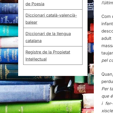
l’últ
de Poesia
Diccionari català-valencià-
Com d
balear
infant
desco
Diccionari de la llengua
adult
catalana
mass
Registre de la Propietat
tauja
Intel·lectual
pel c
Quan,
perdu
Per t
que é
i fer
xiscl