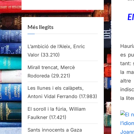
E
Més llegits
Hauri
L’ambició de l’Aleix, Enric
Valor
(33.210)
es pu
tant:
Mirall trencat, Mercè
la ma
Rodoreda
(29.221)
altr
Les llunes i els calàpets,
indis
Antoni Vidal Ferrando
(17.983)
la li
El soroll i la fúria, William
Faulkner
(17.421)
Sants innocents a Gaza