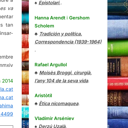
♠
Epistolari
,.
 es va
entar
Hanna Arendt
i
Gershom
es tan
Scholem
insar-
♣
Tradición y política.
Correspondencia (1939-1964)
.
vembre
Rafael Argullol
 mmxiv
♣
Moisès Broggi, cirurgià,
l’any 104 de la seva vida
.
a
2014
la.cat
Aristòtil
ma.cat
♣
Ètica nicomaquea
.
rahima
-4499
Vladímir Arséniev
♠
Derzú Uzalà
.