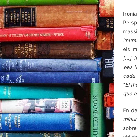
Ironia
Pers
massi
l’hum
els m
[…] f
seu f
cada 
“
El m
què e
En de
mínu
sobre
oblid