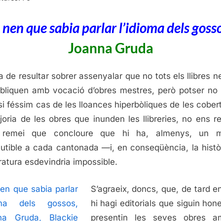
l’
de
l nen que sabia parlar l’idioma dels goss
go
Joanna Gruda
Jo
Gr
a de resultar sobrer assenyalar que no tots els llibres ne
bliquen amb vocació d’obres mestres, però potser no
 si féssim cas de les lloances hiperbòliques de les cober
joria de les obres que inunden les llibreries, no ens re
e remei que concloure que hi ha, almenys, un m
cutible a cada cantonada —i, en conseqüència, la histò
teratura esdevindria impossible.
S’agraeix, doncs, que, de tard en
hi hagi editorials que siguin hone
presentin les seves obres a