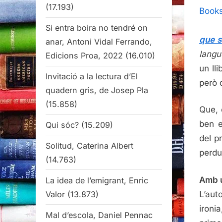
(17.193)
Si entra boira no tendré on
que s
anar, Antoni Vidal Ferrando,
langu
Edicions Proa, 2022
(16.010)
un ll
Invitació a la lectura d’El
però 
quadern gris, de Josep Pla
(15.858)
Que, 
ben e
Qui sóc?
(15.209)
del p
Solitud, Caterina Albert
perdu
(14.763)
Amb u
La idea de l’emigrant, Enric
L’aut
Valor
(13.873)
ironi
Mal d’escola, Daniel Pennac