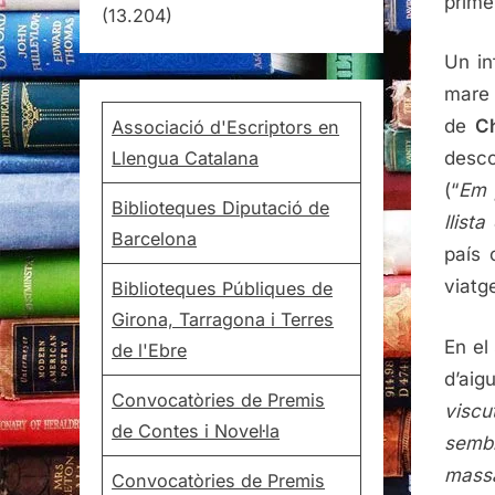
prime
(13.204)
Un in
mare 
de
C
Associació d'Escriptors en
Llengua Catalana
desco
(“
Em 
Biblioteques Diputació de
llist
Barcelona
país 
viatg
Biblioteques Públiques de
Girona, Tarragona i Terres
En el
de l'Ebre
d’aig
Convocatòries de Premis
viscu
de Contes i Novel·la
sembl
mass
Convocatòries de Premis