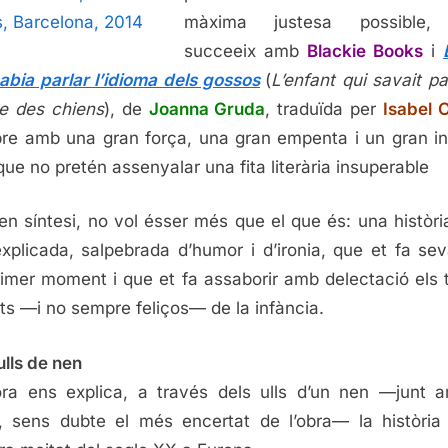
màxima justesa possible
succeeix amb
Blackie Books
i
abia parlar l’idioma dels gossos
(
L’enfant qui savait par
e des chiens
), de
Joanna Gruda
, traduïda per
Isabel 
ibre amb una gran força, una gran empenta i un gran in
que no pretén assenyalar una fita literària insuperable
en síntesi, no vol ésser més que el que és: una històri
xplicada, salpebrada d’humor i d’ironia, que et fa se
rimer moment i que et fa assaborir amb delectació els
ts —i no sempre feliços— de la infància.
lls de nen
ora ens explica, a través dels ulls d’un nen —junt 
a, sens dubte el més encertat de l’obra— la història