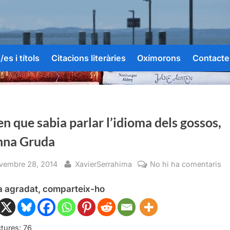
es i títols
Citacions literàries
Oxímorons
Contacte
en que sabia parlar l’idioma dels gossos,
nna Gruda
sted
By
a
vembre 28, 2014
XavierSerrahima
No hi ha comentaris
El
ha agradat, comparteix-ho
ne
qu
sa
pa
tures:
76