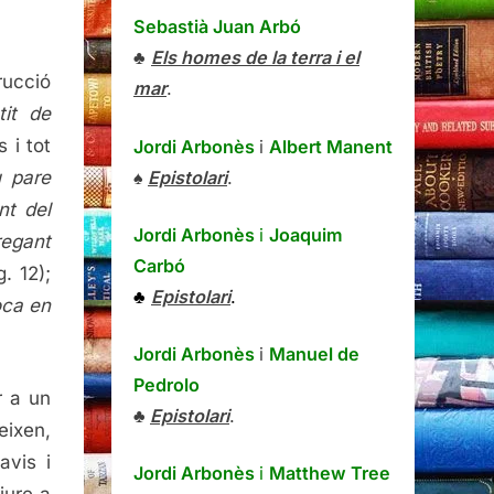
Sebastià Juan Arbó
♣
Els homes de la terra i el
ucció
mar
.
tit de
 i tot
Jordi Arbonès
i
Albert Manent
♠
Epistolari
.
 pare
nt del
Jordi Arbonès
i
Joaquim
regant
Carbó
g. 12);
♣
Epistolari
.
oca en
Jordi Arbonès
i
Manuel de
Pedrolo
r a un
♣
Epistolari
.
eixen,
avis i
Jordi Arbonès
i
Matthew Tree
iure a