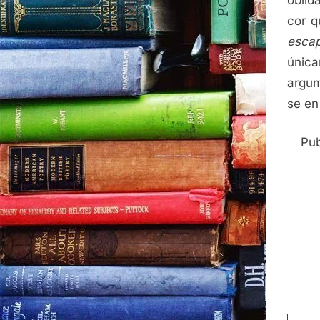
cor q
escap
única
argum
se en
Pub