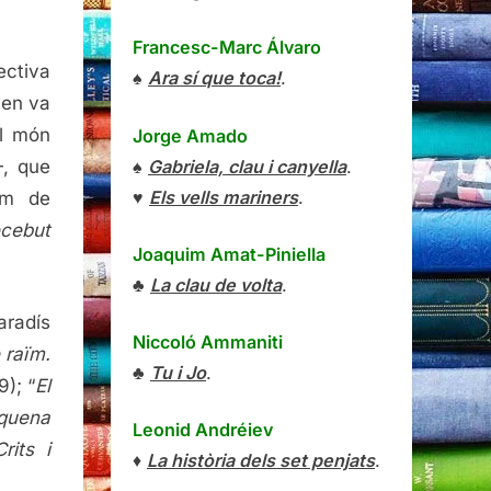
Francesc-Marc Álvaro
ectiva
♠
Ara sí que toca!
.
 nen va
el món
Jorge Amado
♠
Gabriela, clau i canyella
.
—, que
♥
Els vells mariners
.
im de
ecebut
Joaquim Amat-Piniella
♣
La clau de volta
.
aradís
Niccoló Ammaniti
 raïm.
♣
Tu i Jo
.
9); “
El
squena
Leonid Andréiev
rits i
♦
La història dels set penjats
.