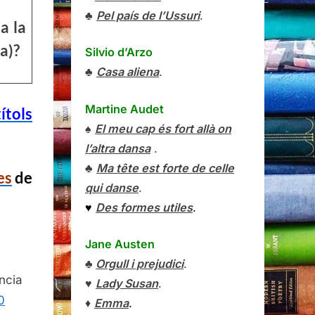
♣
Pel país de l’Ussuri
.
a la
a)?
Silvio d’Arzo
♣
Casa aliena
.
Martine Audet
títols
♠
El meu cap és fort allà on
l’altra dansa
.
♣
Ma tête est forte de celle
es
de
qui danse
.
♥
Des formes utiles
.
Jane Austen
♣
Orgull i prejudici
.
ncia
♥
Lady Susan
.
0
♦
Emma
.