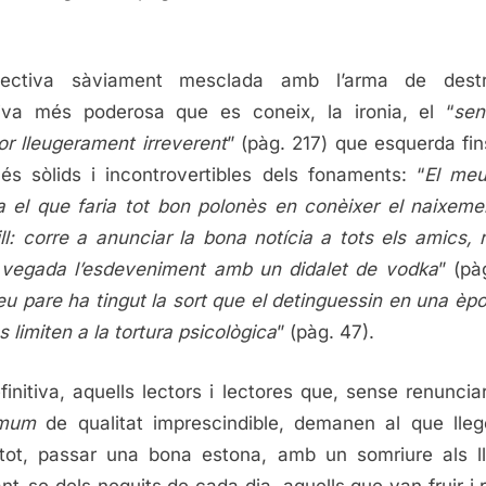
pectiva sàviament mesclada amb l’arma de destr
va més poderosa que es coneix, la ironia, el “
sen
or lleugerament irreverent
” (pàg. 217) que esquerda fins
és sòlids i incontrovertibles dels fonaments: “
El meu
a el que faria tot bon polonès en conèixer el naixeme
ill: corre a anunciar la bona notícia a tots els amics, 
vegada l’esdeveniment amb un didalet de vodka
” (pà
eu pare ha tingut la sort que el detinguessin en una èp
s limiten a la tortura psicològica
” (pàg. 47).
finitiva, aquells lectors i lectores que, sense renuncia
mum
de qualitat imprescindible, demanen al que lleg
tot, passar una bona estona, amb un somriure als ll
ant-se dels neguits de cada dia, aquells que van fruir i r