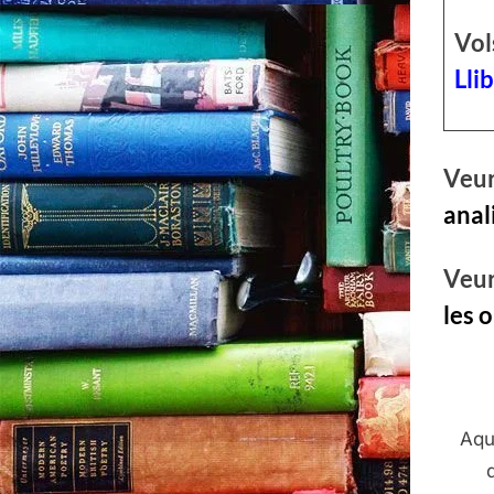
Vol
Lli
Veur
anal
Veur
les 
Aqu