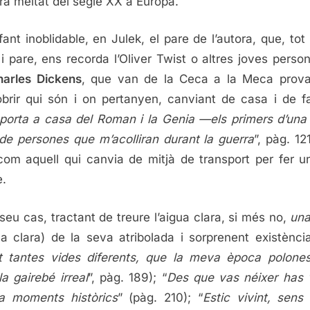
ra meitat del segle XX a Europa.
fant inoblidable, en Julek, el pare de l’autora, que, tot i
i pare, ens recorda l’Oliver Twist o altres joves perso
harles Dickens
, que van de la Ceca a la Meca prov
brir qui són i on pertanyen, canviant de casa i de fa
porta a casa del Roman i la Genia —els primers d’una 
a de persones que m’acolliran durant la guerra
”, pàg. 12
com aquell qui canvia de mitjà de transport per fer un
e.
 seu cas, tractant de treure l’aigua clara, si més no,
una
ua clara) de la seva atribolada i sorprenent existència
t tantes vides diferents, que la meva època polon
a gairebé irreal
”, pàg. 189); “
Des que vas néixer has 
a moments històrics
” (pàg. 210); “
Estic vivint, sens