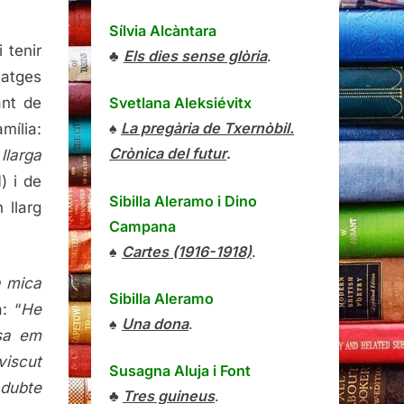
Sílvia Alcàntara
 tenir
♣
Els dies sense glòria
.
natges
ant de
Svetlana Aleksiévitx
♠
La pregària de Txernòbil.
mília:
Crònica del futur
.
llarga
1) i de
Sibilla Aleramo
i
Dino
 llarg
Campana
♠
Cartes (1916-1918)
.
 mica
Sibilla Aleramo
: “
He
♠
Una dona
.
esa em
viscut
Susagna Aluja i Font
 dubte
♣
Tres guineus
.