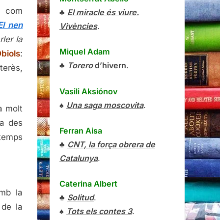
, com
♣
El miracle és viure.
El nen
Vivències
.
ler la
Miquel Adam
Obiols
:
♣
Torero
d’hivern
.
terès,
Vasili Aksiónov
♠
Una saga moscovita
.
a molt
va des
Ferran Aisa
 temps
♣
CNT, la força obrera de
Catalunya
.
Caterina Albert
amb la
♣
Solitud
.
 de la
♠
Tots els contes 3
.