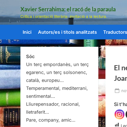
Skip
Xavier Serrahima: el racó de la paraula
to
Crítica i orientació literària: invitació a la lectura.
content
Inici
Autors/es i títols analitzats
Traductors/
Sóc
Un terç empordanès, un terç
El n
egarenc, un terç solsonenc,
Joa
català, europeu…
Temperamental, mediterrani,
Po
no
sentimental…
on
Lliurepensador, racional,
Si t'
lletraferit…
Pare, company, amic…
Lec