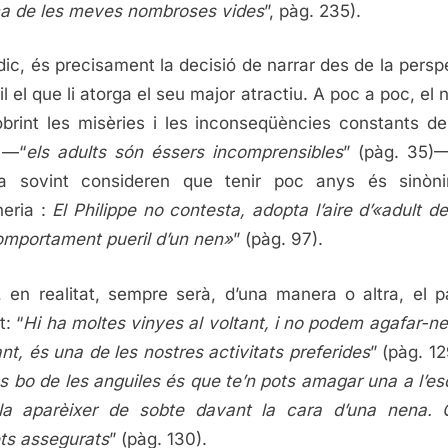
ima de les meves nombroses vides
”, pàg. 235).
ic, és precisament la decisió de narrar des de la persp
il el que li atorga el seu major atractiu. A poc a poc, el
brint les misèries i les inconseqüències constants d
 —“
els adults són éssers incomprensibles
” (pàg. 35)
a sovint consideren que tenir poc anys és sinòn
neria :
El Philippe no contesta, adopta l’aire d’«adult d
omportament pueril d’un nen»
” (pàg. 97).
 en realitat, sempre serà, d’una manera o altra, el p
t: “
Hi ha moltes vinyes al voltant, i no podem agafar-ne
ant, és una de les nostres activitats preferides
” (pàg. 12
s bo de les anguiles és que te’n pots amagar una a l’e
-la aparèixer de sobte davant la cara d’una nena. C
ets assegurats
” (pàg. 130).