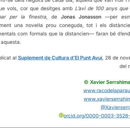
ue vols, cor que desitges amb
L’avi de 100 anys que
ar per la finestra
, de
Jonas Jonasson
—per esm
ment una novel·la prou coneguda, tot i els distànci
entals com formals que la distancien— faran bé d’end
 aquesta.
licat al
Suplement de Cultura d’El Punt Avui
, 28 de no
del
©
Xavier Serrahim
www.racodelaparau
www.xavierserrahi
@Xavierser
orcid.org/0000-0003-3528