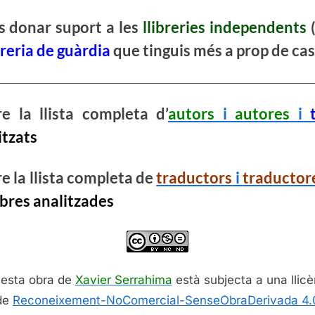
s donar suport a les
llibreries independents
(
breria de guàrdia
que tinguis més a prop de cas
e la llista completa d’
autors
i
autores
i
itzats
e la llista completa de
traductors
i
traductor
obres analitzades
esta obra de
Xavier Serrahima
està subjecta a una llicè
de
Reconeixement-NoComercial-SenseObraDerivada 4.