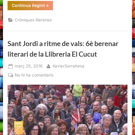
“Vè
Continua llegint
»
Premi
Memorial
Pere
Cròniques literàries
Rodeja”
Sant Jordi a ritme de vals: 6è berenar
literari de la Llibreria El Cucut
Posted
By
març 25, 2016
XavierSerrahima
on
a
No hi ha comentaris
Sant
Jordi
a
ritme
de
vals:
6è
berenar