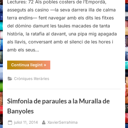
Lectures: 72 Als pobles costers de l’Empordà,
de
paraules
asseguts als casino —la seva darrera illa de calma
a
terra endins— fent navegar amb els dits les fitxes
la
del dòmino damunt les taules macades de tanta
Muralla
història, la ratafia al davant, una pipa mig apagada
de
Banyoles
als llavis, conversant amb el silenci de les hores i
amb els seus…
“Simfonia
Continua llegint
»
de
paraules
a
Cròniques literàries
la
Muralla
de
Banyoles”
Simfonia de paraules a la Muralla de
Banyoles
Posted
By
juliol 11, 2014
XavierSerrahima