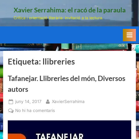
Skip
Xavier Serrahima: el racó de la paraula
to
Crítica i orientació literària: invitació a la lectura.
content
Etiqueta:
llibreries
Tafanejar. Llibreries del món, Diversos
autors
Posted
By
juny 14, 2017
XavierSerrahima
on
a
No hi ha comentaris
Tafanejar.
Llibreries
del
món,