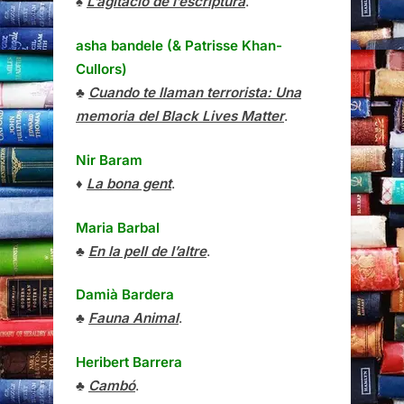
♠
L’agitació de l’escriptura
.
asha bandele (& Patrisse Khan-
Cullors)
♣
Cuando te llaman terrorista: Una
memoria del Black Lives Matter
.
Nir Baram
♦
La bona gent
.
Maria Barbal
♣
En la pell de l’altre
.
Damià Bardera
♣
Fauna Animal
.
Heribert Barrera
♣
Cambó
.