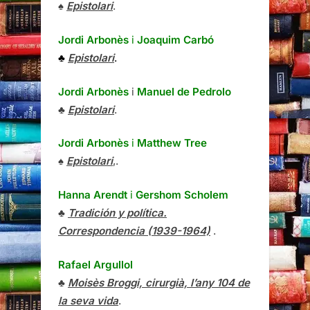
♠
Epistolari
.
Jordi Arbonès
i
Joaquim Carbó
♣
Epistolari
.
Jordi Arbonès
i
Manuel de Pedrolo
♣
Epistolari
.
Jordi Arbonès
i
Matthew Tree
♠
Epistolari
,.
Hanna Arendt
i
Gershom Scholem
♣
Tradición y política.
Correspondencia (1939-1964)
.
Rafael Argullol
♣
Moisès Broggi, cirurgià, l’any 104 de
la seva vida
.