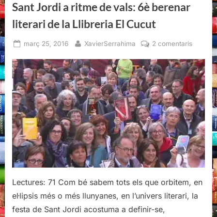
Sant Jordi a ritme de vals: 6è berenar
de
la
Llibreria
literari de la Llibreria El Cucut
El
Cucut”
Posted
By
a
març 25, 2016
XavierSerrahima
2 comentaris
on
Sant
Jordi
a
ritme
de
vals:
6è
berenar
literari
de
la
Llibreria
Lectures: 71 Com bé sabem tots els que orbitem, en
El
el·lipsis més o més llunyanes, en l’univers literari, la
Cucut
festa de Sant Jordi acostuma a definir-se,