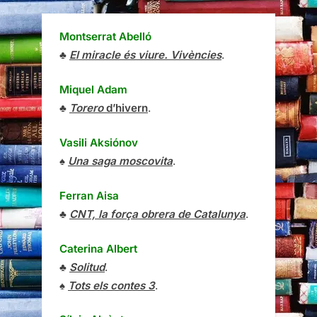
Montserrat Abelló
♣
El miracle és viure. Vivències
.
Miquel Adam
♣
Torero
d’hivern
.
Vasili Aksiónov
♠
Una saga moscovita
.
Ferran Aisa
♣
CNT, la força obrera de Catalunya
.
Caterina Albert
♣
Solitud
.
♠
Tots els contes 3
.