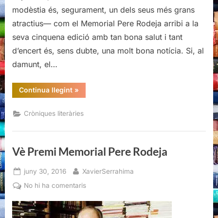
modèstia és, segurament, un dels seus més grans
atractius— com el Memorial Pere Rodeja arribi a la
seva cinquena edició amb tan bona salut i tant
d’encert és, sens dubte, una molt bona notícia. Si, al
damunt, el…
“Vè
Continua llegint
»
Premi
Memorial
Pere
Cròniques literàries
Rodeja”
Vè Premi Memorial Pere Rodeja
Posted
By
juny 30, 2016
XavierSerrahima
on
a
No hi ha comentaris
Vè
Premi