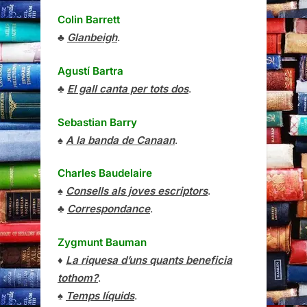
Colin Barrett
♣
Glanbeigh
.
Agustí Bartra
♣
El gall canta per tots dos
.
Sebastian Barry
♠
A la banda de Canaan
.
Charles Baudelaire
♠
Consells als joves escriptors
.
♣
Correspondance
.
Zygmunt Bauman
♦
La riquesa d’uns quants beneficia
tothom?
.
♠
Temps líquids
.