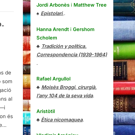
Jordi Arbonès
i
Matthew Tree
♠
Epistolari
,.
9-
Hanna Arendt
i
Gershom
Scholem
♣
Tradición y política.
Correspondencia (1939-1964)
.
a,
ns de
Rafael Argullol
o som
♣
Moisès Broggi, cirurgià,
gació
l’any 104 de la seva vida
.
ns al
 —i
Aristòtil
 on és
♣
Ètica nicomaquea
.
de…