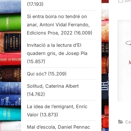
ju
(17.193)
on
Si entra boira no tendré on
anar, Antoni Vidal Ferrando,
Edicions Proa, 2022
(16.009)
Invitació a la lectura d’El
quadern gris, de Josep Pla
(15.857)
Qui sóc?
(15.209)
Solitud, Caterina Albert
(14.762)
La idea de l’emigrant, Enric
Valor
(13.873)
Ca
Mal d’escola, Daniel Pennac