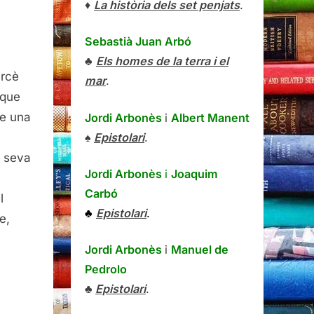
♦
La història dels set penjats
.
Sebastià Juan Arbó
♣
Els homes de la terra i el
ercè
mar
.
 que
da
re una
Jordi Arbonès
i
Albert Manent
♠
Epistolari
.
a seva
Jordi Arbonès
i
Joaquim
Carbó
l
♣
Epistolari
.
e,
Jordi Arbonès
i
Manuel de
Pedrolo
♣
Epistolari
.