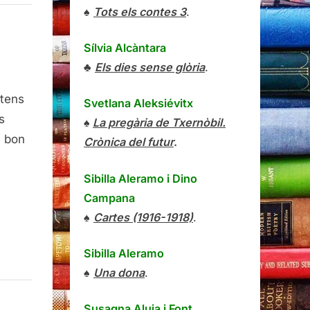
♠
Tots els contes 3
.
Sílvia Alcàntara
♣
Els dies sense glòria
.
xtens
Svetlana Aleksiévitx
s
♠
La pregària de Txernòbil.
,
a bon
Crònica del futur
.
k
Sibilla Aleramo
i
Dino
Campana
♠
Cartes (1916-1918)
.
Sibilla Aleramo
♠
Una dona
.
Susagna Aluja i Font