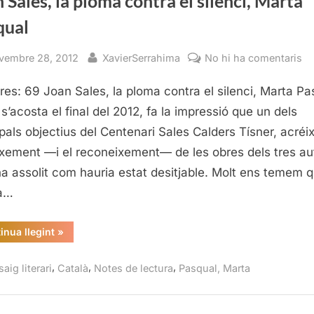
 Sales, la ploma contra el silenci, Marta
qual
sted
By
a
vembre 28, 2012
XavierSerrahima
No hi ha comentaris
Jo
res: 69 Joan Sales, la ploma contra el silenci, Marta Pa
Sa
la
s’acosta el final del 2012, fa la impressió que un dels
pl
ipals objectius del Centenari Sales Calders Tísner, acréix
co
xement —i el reconeixement— de les obres dels tres au
el
ha assolit com hauria estat desitjable. Molt ens temem q
si
a…
Ma
Pa
“Joan
inua llegint
»
Sales,
la
ploma
,
,
,
aig literari
Català
Notes de lectura
Pasqual, Marta
contra
el
silenci,
Marta
Pasqual”