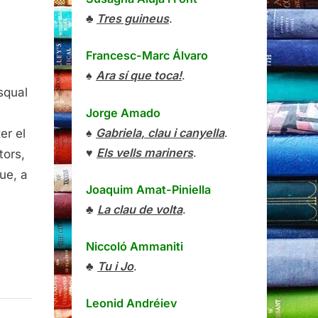
♣
Tres guineus
.
Francesc-Marc Álvaro
♠
Ara sí que toca!
.
an
squal
les,
Jorge Amado
oma
♠
Gabriela, clau i canyella
.
er el
ntra
♥
Els vells mariners
.
tors,
ue, a
lenci,
Joaquim Amat-Piniella
rta
♣
La clau de volta
.
squal
Niccoló Ammaniti
♣
Tu i Jo
.
Leonid Andréiev