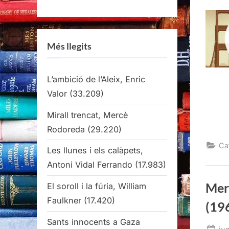
Més llegits
L’ambició de l’Aleix, Enric
Valor
(33.209)
Mirall trencat, Mercè
Rodoreda
(29.220)
Ca
Les llunes i els calàpets,
Antoni Vidal Ferrando
(17.983)
Mer
El soroll i la fúria, William
Faulkner
(17.420)
(19
Sants innocents a Gaza
Po