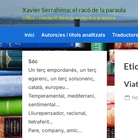
Skip
Xavier Serrahima: el racó de la paraula
to
Crítica i orientació literària: invitació a la lectura.
content
Inici
Autors/es i títols analitzats
Traductors/
Sóc
Eti
Un terç empordanès, un terç
egarenc, un terç solsonenc,
Viat
català, europeu…
Temperamental, mediterrani,
Po
fe
sentimental…
on
Lliurepensador, racional,
lletraferit…
Pare, company, amic…