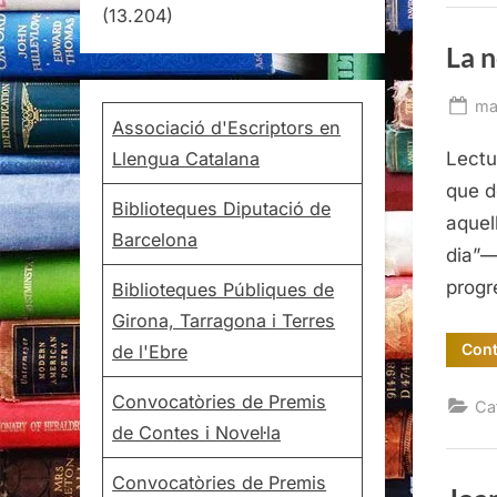
(13.204)
La n
Po
ma
Associació d'Escriptors en
on
Llengua Catalana
Lectu
que d
Biblioteques Diputació de
aquel
Barcelona
dia”—
progr
Biblioteques Públiques de
Girona, Tarragona i Terres
Cont
de l'Ebre
Convocatòries de Premis
Ca
de Contes i Novel·la
Convocatòries de Premis