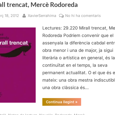
all trencat, Mercè Rodoreda
sted
By
a
rç 18, 2012
XavierSerrahima
No hi ha comentaris
Mirall
Lectures: 29.220 Mirall trencat, M
trencat,
Mercè
Rodoreda Podríem convenir que el
Rodore
assenyala la diferència cabdal ent
obra menor i una de major, ja sigui
literària o artística en general, és l
continuïtat en el temps, la seva
permanent actualitat. O el que és e
mateix: una obra mestra indiscutibl
una obra clàssica és…
“Mirall
Continua llegint
»
trencat,
Mercè
Rodoreda”
,
,
,