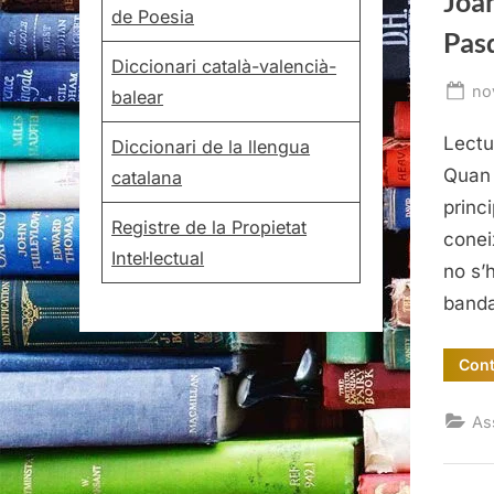
Joan
de Poesia
Pas
Diccionari català-valencià-
Po
no
balear
on
Lectu
Diccionari de la llengua
Quan 
catalana
princ
Registre de la Propietat
conei
Intel·lectual
no s’
band
Cont
Ass