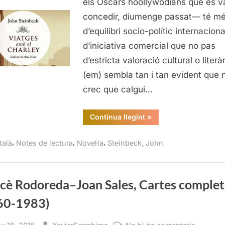
els Oscars hoollywodians que es v
Steinb
concedir, diumenge passat— té m
d’equilibri socio-polític internacional
d’iniciativa comercial que no pas
d’estricta valoració cultural o literà
(em) sembla tan i tan evident que 
crec que calgui…
“Viatges
Continua llegint
»
amb
el
Charley,
,
,
,
talà
Notes de lectura
Novel·la
Steinbeck, John
John
Steinbeck”
cè Rodoreda–Joan Sales, Cartes complet
60-1983)
sted
By
a