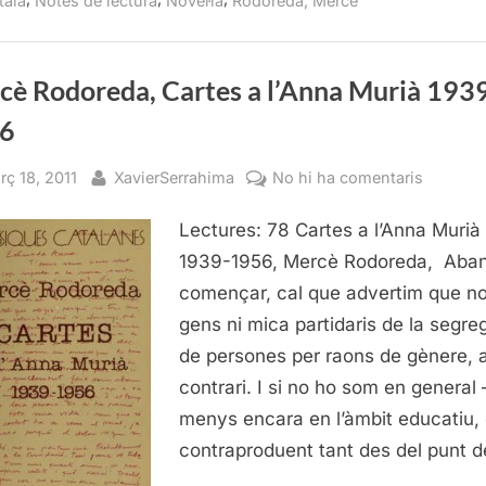
talà
Notes de lectura
Novel·la
Rodoreda, Mercè
cè Rodoreda, Cartes a l’Anna Murià 193
6
sted
By
a
rç 18, 2011
XavierSerrahima
No hi ha comentaris
Mercè
Lectures: 78 Cartes a l’Anna Murià
Rodored
Cartes
1939-1956, Mercè Rodoreda, Aba
a
començar, cal que advertim que n
l’Anna
gens ni mica partidaris de la segre
Murià
de persones per raons de gènere, a
1939-
contrari. I si no ho som en general
1956
menys encara en l’àmbit educatiu,
contraproduent tant des del punt 