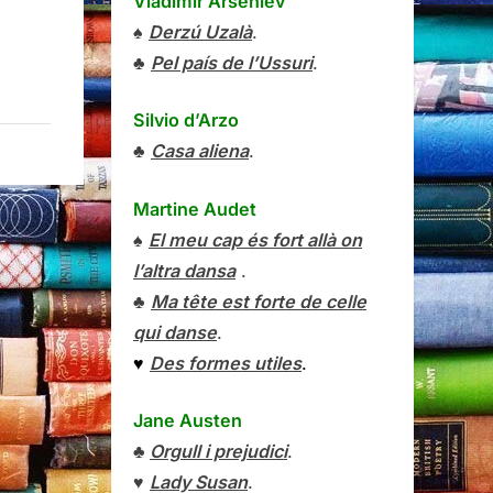
Vladímir Arséniev
♠
Derzú Uzalà
.
♣
Pel país de l’Ussuri
.
Silvio d’Arzo
♣
Casa aliena
.
Martine Audet
♠
El meu cap és fort allà on
l’altra dansa
.
♣
Ma tête est forte de celle
qui danse
.
♥
Des formes utiles
.
Jane Austen
♣
Orgull i prejudici
.
♥
Lady Susan
.