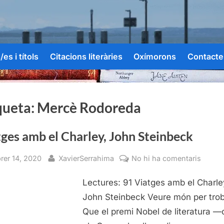
es i títols
Citacions literàries
Oxímorons
Contacte
queta:
Mercè Rodoreda
ges amb el Charley, John Steinbeck
sted
By
a
brer 14, 2020
XavierSerrahima
No hi ha comentaris
Viatge
Lectures: 91 Viatges amb el Charle
amb
el
John Steinbeck Veure món per tro
Charle
Que el premi Nobel de literatura 
John