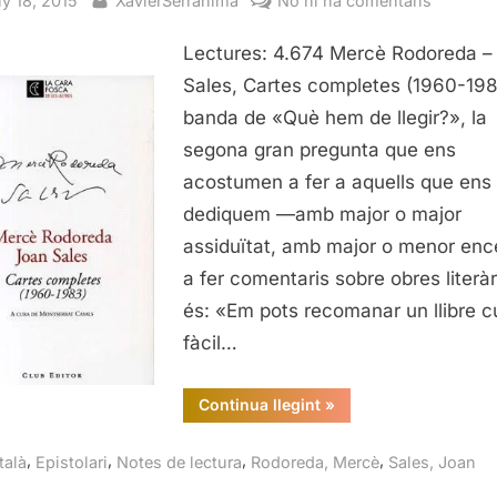
ny 18, 2015
XavierSerrahima
No hi ha comentaris
Mercè
Lectures: 4.674 Mercè Rodoreda –
Rodored
Joan
Sales, Cartes completes (1960-19
Sales,
banda de «Què hem de llegir?», la
Cartes
segona gran pregunta que ens
complet
acostumen a fer a aquells que ens
(1960-
dediquem —amb major o major
1983)
assiduïtat, amb major o menor en
a fer comentaris sobre obres literàr
és: «Em pots recomanar un llibre cu
fàcil…
“Mercè
Continua llegint
»
Rodoreda–
Joan
Sales,
,
,
,
,
talà
Epistolari
Notes de lectura
Rodoreda, Mercè
Sales, Joan
Cartes
completes
(1960-