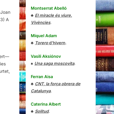
Montserrat Abelló
 Joan
a–
♣
El miracle és viure.
83) A
Vivències
.
Miquel Adam
es
♣
Torero
d’hivern
.
Vasili Aksiónov
cert—
♠
Una saga moscovita
.
ies
rtet,
Ferran Aisa
♣
CNT, la força obrera de
Catalunya
.
Caterina Albert
♣
Solitud
.