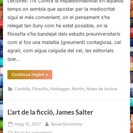
Lectures: 115 Contra la inqüestionabilitat En aquests
temps on sembla que apostar per la mediocritat
sigui el més convenient, on el pensament s’ha
relegat tan lluny com ha estat possible, on la
filosofia s’ha bandejat dels estudis preuniversitaris
com si fos una malaltia (greument) contagiosa, cal
agrair, com aigua caiguda del cel, les editorials
que…
“Cuadernos
Continua llegint
»
negros
(1931-
1938),
,
,
,
Castellà
Filosofia
Heidegger, Martin
Notes de lectura
Martin
Heidegger”
L’art de la ficció, James Salter
Posted
By
maig 10, 2017
XavierSerrahima
on
a
No hi ha comentaris