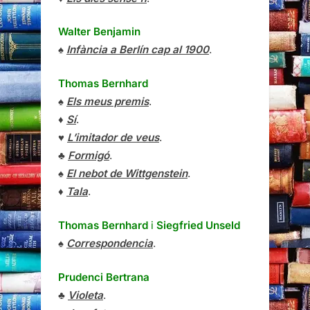
Walter Benjamin
♠
Infància a Berlín cap al 1900
.
Thomas Bernhard
♠
Els meus premis
.
♦
Sí
.
♥
L’imitador de veus
.
♣
Formigó
.
♠
El nebot de Wittgenstein
.
♦
Tala
.
Thomas Bernhard
i
Siegfried Unseld
♠
Correspondencia
.
Prudenci Bertrana
♣
Violeta
.