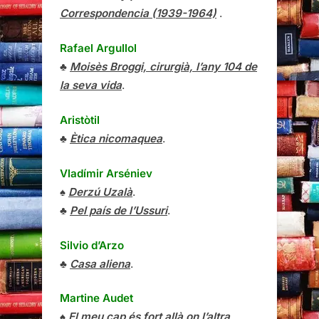
Correspondencia (1939-1964)
.
Rafael Argullol
♣
Moisès Broggi, cirurgià, l’any 104 de
la seva vida
.
Aristòtil
♣
Ètica nicomaquea
.
Vladímir Arséniev
♠
Derzú Uzalà
.
♣
Pel país de l’Ussuri
.
Silvio d’Arzo
♣
Casa aliena
.
Martine Audet
♠
El meu cap és fort allà on l’altra