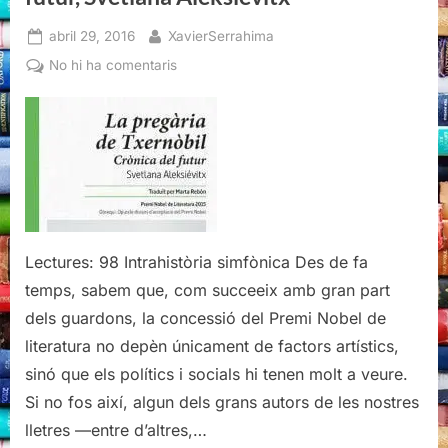
Posted
By
abril 29, 2016
XavierSerrahima
on
a
No hi ha comentaris
La
pregària
de
Txernòbil
Crònica
del
futur,
Svetlana
Lectures: 98 Intrahistòria simfònica Des de fa
Aleksiévitx
temps, sabem que, com succeeix amb gran part
dels guardons, la concessió del Premi Nobel de
literatura no depèn únicament de factors artístics,
sinó que els polítics i socials hi tenen molt a veure.
Si no fos així, algun dels grans autors de les nostres
lletres —entre d’altres,…