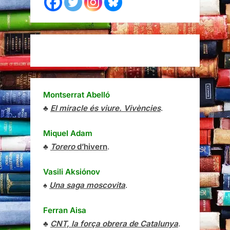
Montserrat Abelló
♣
El miracle és viure. Vivències
.
Miquel Adam
♣
Torero
d’hivern
.
Vasili Aksiónov
♠
Una saga moscovita
.
Ferran Aisa
♣
CNT, la força obrera de Catalunya
.