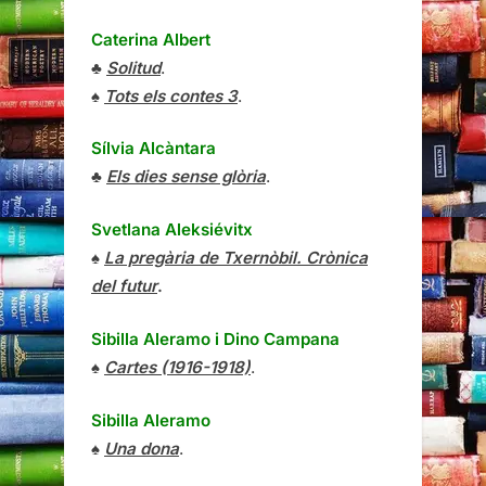
Caterina Albert
♣
Solitud
.
♠
Tots els contes 3
.
Sílvia Alcàntara
♣
Els dies sense glòria
.
Svetlana Aleksiévitx
♠
La pregària de Txernòbil. Crònica
del futur
.
Sibilla Aleramo
i
Dino Campana
♠
Cartes (1916-1918)
.
Sibilla Aleramo
♠
Una dona
.