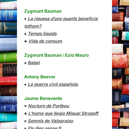
Zygmunt Bauman
♦
La riquesa d’uns quants beneficia
tothom?
.
♠
Temps líquids
.
♣
Vida de consum
.
Zygmunt Bauman
i
Ezio Mauro
♠
Babel
.
Antony Beevor
♠
La guerra civil española
.
Jaume Benavente
♥
Nocturn de Portbou
.
♣
L’home que llegia Miquel Strogoff
.
♠
Somnis de Valparaíso
.
♦
Els dies sense fi
.