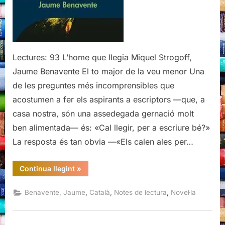
Strogoff,
Jaume
Benavente
Lectures: 93 L’home que llegia Miquel Strogoff,
Jaume Benavente El to major de la veu menor Una
de les preguntes més incomprensibles que
acostumen a fer els aspirants a escriptors —que, a
casa nostra, són una assedegada gernació molt
ben alimentada— és: «Cal llegir, per a escriure bé?»
La resposta és tan obvia —«Els calen ales per…
“L’home
Continua llegint
»
que
llegia
Miquel
,
,
,
Benavente, Jaume
Català
Notes de lectura
Novel·la
Strogoff,
Jaume
Benavente”