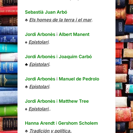
Sebastià Juan Arbó
♣
Els homes de la terra i el mar
.
Jordi Arbonès
i
Albert Manent
♠
Epistolari
.
Jordi Arbonès
i
Joaquim Carbó
♣
Epistolari
.
Jordi Arbonès
i
Manuel de Pedrolo
♣
Epistolari
.
Jordi Arbonès
i
Matthew Tree
♠
Epistolari
,.
Hanna Arendt
i
Gershom Scholem
♣
Tradición y política.