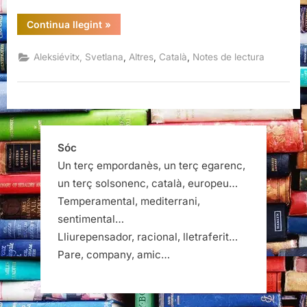
“La
Continua llegint
»
pregària
de
Txernòbil
,
,
,
Aleksiévitx, Svetlana
Altres
Català
Notes de lectura
Crònica
del
futur,
Svetlana
Aleksiévitx”
Sóc
Un terç empordanès, un terç egarenc,
un terç solsonenc, català, europeu…
Temperamental, mediterrani,
sentimental…
Lliurepensador, racional, lletraferit…
Pare, company, amic…