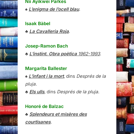
Nii Ayikwei Parkes
♠
L’enigma de l’ocell blau
.
Isaak Bàbel
♣
La Cavalleria Roja
.
Josep-Ramon Bach
♣
L’instint. Obra poètica
1962-1993
.
Margarita Ballester
♠
L’infant i la mort
, dins
Després de la
pluja
.
♣
Els ulls
, dins
Després de la pluja
.
Honoré de Balzac
♣
Splendeurs et misères des
courtisanes
.