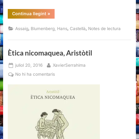
“Literatura,
Continua llegint
»
estética
y
nihilismo,
,
,
,
Assaig
Blumenberg, Hans
Castellà
Notes de lectura
Hans
Blumenberg”
Ètica nicomaquea, Aristòtil
Posted
By
juliol 20, 2016
XavierSerrahima
on
a
No hi ha comentaris
Ètica
nicomaquea,
Aristòtil