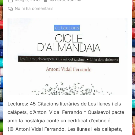
on
a
No hi ha comentaris
Citacions
literàries
de
Les
llunes
i
els
calàpets,
d'Antoni
Vidal
Ferrando
Lectures: 45 Citacions literàries de Les llunes i els
calàpets, d’Antoni Vidal Ferrando * Qualsevol pacte
amb la nostàlgia conté un certificat d’extinció.
(© Antoni Vidal Ferrando, Les llunes i els calàpets,