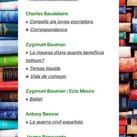
Charles Baudelaire
♠
Consells als joves escriptors
.
♣
Correspondance
.
Zygmunt Bauman
♦
La riquesa d’uns quants beneficia
tothom?
.
♠
Temps líquids
.
♣
Vida de consum
.
Zygmunt Bauman
i
Ezio Mauro
♠
Babel
.
Antony Beevor
♠
La guerra civil española
.
Jaume Benavente