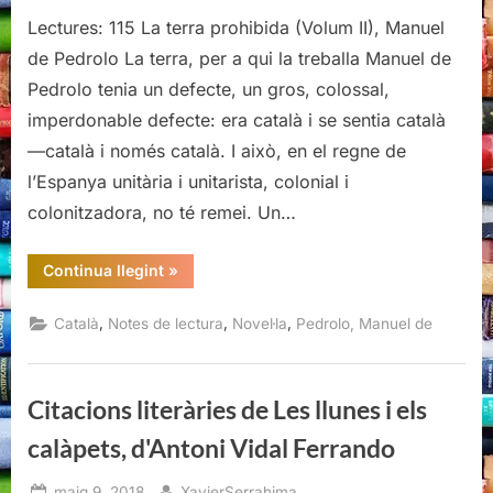
Lectures: 115 La terra prohibida (Volum II), Manuel
de Pedrolo La terra, per a qui la treballa Manuel de
Pedrolo tenia un defecte, un gros, colossal,
imperdonable defecte: era català i se sentia català
—català i només català. I això, en el regne de
l’Espanya unitària i unitarista, colonial i
colonitzadora, no té remei. Un…
“La
Continua llegint
»
terra
prohibida
(Volum
,
,
,
Català
Notes de lectura
Novel·la
Pedrolo, Manuel de
II),
Manuel
de
Pedrolo”
Citacions literàries de Les llunes i els
calàpets, d'Antoni Vidal Ferrando
Posted
By
maig 9, 2018
XavierSerrahima