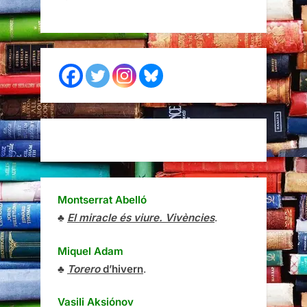
Montserrat Abelló
♣
El miracle és viure. Vivències
.
Miquel Adam
♣
Torero
d’hivern
.
Vasili Aksiónov