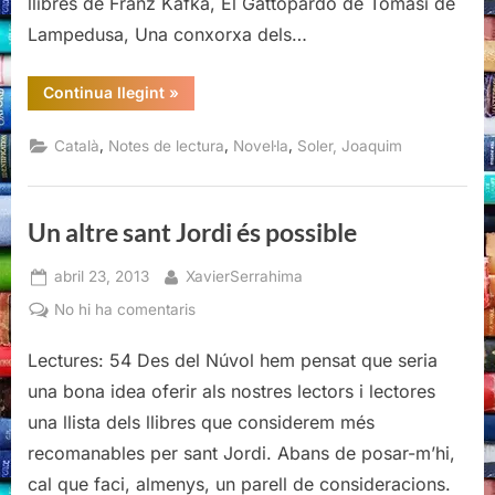
llibres de Franz Kafka, El Gattopardo de Tomasi de
Lampedusa, Una conxorxa dels…
“París-
Continua llegint
»
Bis,
Joaquim
Soler”
,
,
,
Català
Notes de lectura
Novel·la
Soler, Joaquim
Un altre sant Jordi és possible
Posted
By
abril 23, 2013
XavierSerrahima
on
a
No hi ha comentaris
Un
Lectures: 54 Des del Núvol hem pensat que seria
altre
sant
una bona idea oferir als nostres lectors i lectores
Jordi
una llista dels llibres que considerem més
és
recomanables per sant Jordi. Abans de posar-m’hi,
possible
cal que faci, almenys, un parell de consideracions.