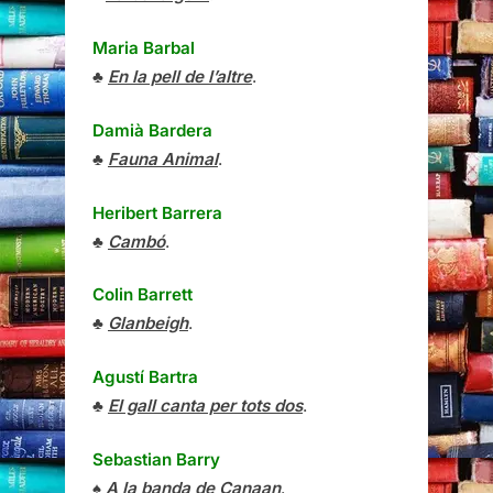
Maria Barbal
♣
En la pell de l’altre
.
Damià Bardera
♣
Fauna Animal
.
Heribert Barrera
♣
Cambó
.
Colin Barrett
♣
Glanbeigh
.
Agustí Bartra
♣
El gall canta per tots dos
.
Sebastian Barry
♠
A la banda de Canaan
.