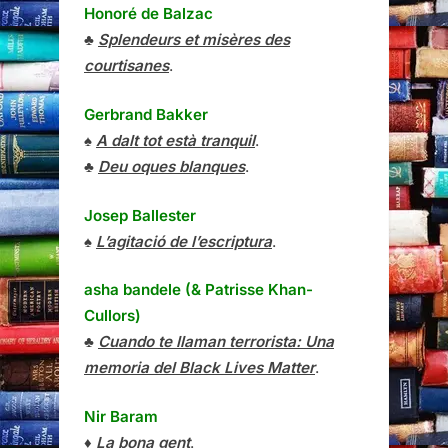
Honoré de Balzac
♣
Splendeurs et misères des
courtisanes
.
Gerbrand Bakker
♠
A dalt tot està tranquil
.
♣
Deu oques blanques
.
Josep Ballester
♠
L’agitació de l’escriptura
.
asha bandele (& Patrisse Khan-
Cullors)
♣
Cuando te llaman terrorista: Una
memoria del Black Lives Matter
.
Nir Baram
♦
La bona gent
.