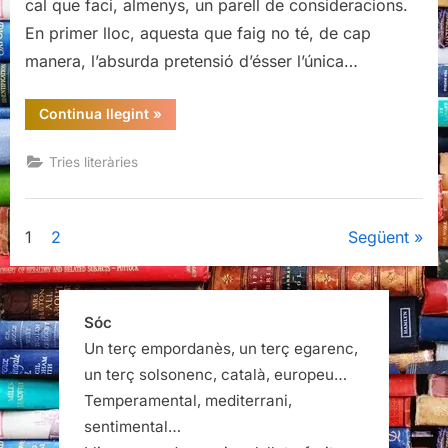
cal que faci, almenys, un parell de consideracions.
En primer lloc, aquesta que faig no té, de cap
manera, l’absurda pretensió d’ésser l’única…
“Un
Continua llegint
»
altre
sant
Jordi
Tries literàries
és
possible”
Paginació
1
2
Següent
de
les
Sóc
Un terç empordanès, un terç egarenc,
entrades
un terç solsonenc, català, europeu…
Temperamental, mediterrani,
sentimental…