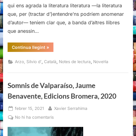
qui ens agrada la literatura literatura —la literatura
que, per (tractar d’)entendre’ns podríem anomenar
d’autor— teníem clar que, a banda d’altres llibres
que anessin…
“Casa
Continua llegint
»
aliena,
Silvio
d’Arzo,
,
,
,
Arzo, Silvio d’
Català
Notes de lectura
Novel·la
Viena
Edicions,
2021”
Somnis de Valparaíso, Jaume
Benavente, Edicions Bromera, 2020
Posted
By
febrer 15, 2021
Xavier Serrahima
on
a
No hi ha comentaris
Somnis
de