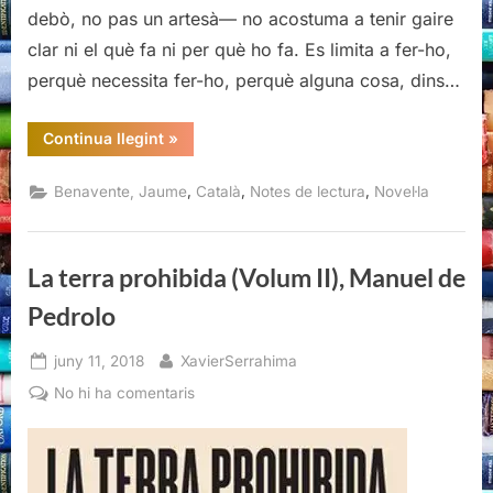
debò, no pas un artesà— no acostuma a tenir gaire
clar ni el què fa ni per què ho fa. Es limita a fer-ho,
perquè necessita fer-ho, perquè alguna cosa, dins…
“Somnis
Continua llegint
»
de
Valparaíso,
Jaume
,
,
,
Benavente, Jaume
Català
Notes de lectura
Novel·la
Benavente,
Edicions
Bromera,
2020”
La terra prohibida (Volum II), Manuel de
Pedrolo
Posted
By
juny 11, 2018
XavierSerrahima
on
a
No hi ha comentaris
La
terra
prohibida
(Volum