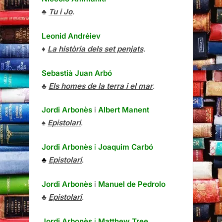
♣
Tu i Jo
.
Leonid Andréiev
♦
La història dels set penjats
.
Sebastià Juan Arbó
♣
Els homes de la terra i el mar
.
Jordi Arbonès
i
Albert Manent
♠
Epistolari
.
Jordi Arbonès
i
Joaquim Carbó
♣
Epistolari
.
Jordi Arbonès
i
Manuel de Pedrolo
♣
Epistolari
.
Jordi Arbonès
i
Matthew Tree