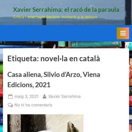
Skip
Xavier Serrahima: el racó de la paraula
to
Crítica i orientació literària: invitació a la lectura.
content
Etiqueta:
novel·la en català
Casa aliena, Silvio d’Arzo, Viena
Edicions, 2021
Posted
By
maig 3, 2021
Xavier Serrahima
on
a
No hi ha comentaris
Casa
aliena,
Silvio
d’Arzo,