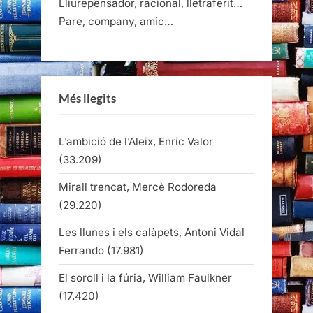
Lliurepensador, racional, lletraferit…
Pare, company, amic…
Més llegits
L’ambició de l’Aleix, Enric Valor
(33.209)
Mirall trencat, Mercè Rodoreda
(29.220)
Les llunes i els calàpets, Antoni Vidal
Ferrando
(17.981)
El soroll i la fúria, William Faulkner
(17.420)