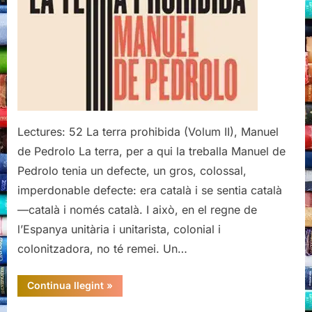
II),
Manuel
de
Pedrolo
Lectures: 52 La terra prohibida (Volum II), Manuel
de Pedrolo La terra, per a qui la treballa Manuel de
Pedrolo tenia un defecte, un gros, colossal,
imperdonable defecte: era català i se sentia català
—català i només català. I això, en el regne de
l’Espanya unitària i unitarista, colonial i
colonitzadora, no té remei. Un…
“La
Continua llegint
»
terra
prohibida