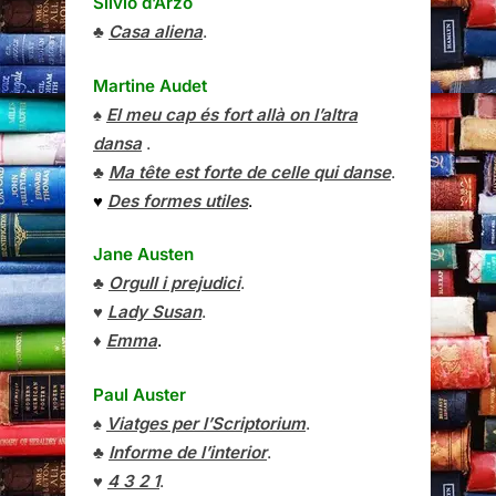
Silvio d’Arzo
♣
Casa aliena
.
Martine Audet
♠
El meu cap és fort allà on l’altra
dansa
.
♣
Ma tête est forte de celle qui danse
.
♥
Des formes utiles
.
Jane Austen
♣
Orgull i prejudici
.
♥
Lady Susan
.
♦
Emma
.
Paul Auster
♠
Viatges per l’Scriptorium
.
♣
Informe de l’interior
.
♥
4 3 2 1
.