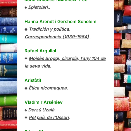
♠
Epistolari
,.
Hanna Arendt
i
Gershom Scholem
♣
Tradición y política.
Correspondencia (1939-1964)
.
Rafael Argullol
♣
Moisès Broggi, cirurgià, l’any 104 de
la seva vida
.
Aristòtil
♣
Ètica nicomaquea
.
Vladímir Arséniev
♠
Derzú Uzalà
.
♣
Pel país de l’Ussuri
.