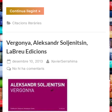
“Citacions
Continua llegint
»
literàries
de
Les
Citacions literàries
llunes
i
els
calàpets,
d'Antoni
Vergonya, Aleksandr Soljenitsin,
Vidal
Ferrando”
LaBreu Edicions
Posted
By
desembre 10, 2013
XavierSerrahima
on
a
No hi ha comentaris
Vergonya,
Aleksandr
Soljenitsin,
LaBreu
Edicions