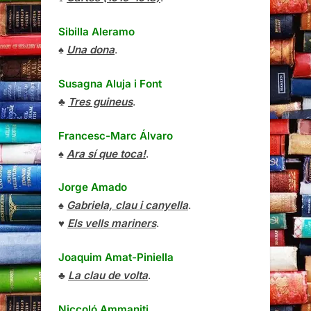
Sibilla Aleramo
♠
Una dona
.
Susagna Aluja i Font
♣
Tres guineus
.
Francesc-Marc Álvaro
♠
Ara sí que toca!
.
Jorge Amado
♠
Gabriela, clau i canyella
.
♥
Els vells mariners
.
Joaquim Amat-Piniella
♣
La clau de volta
.
Niccoló Ammaniti