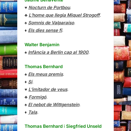
♥
Nocturn de Portbou
.
♣
L’home que llegia Miquel Strogoff
.
♠
Somnis de Valparaíso
.
♦
Els dies sense fi
.
Walter Benjamin
♠
Infància a Berlín cap al 1900
.
Thomas Bernhard
♠
Els meus premis
.
♦
Sí
.
♥
L’imitador de veus
.
♣
Formigó
.
♠
El nebot de Wittgenstein
.
♦
Tala
.
Thomas Bernhard
i
Siegfried Unseld