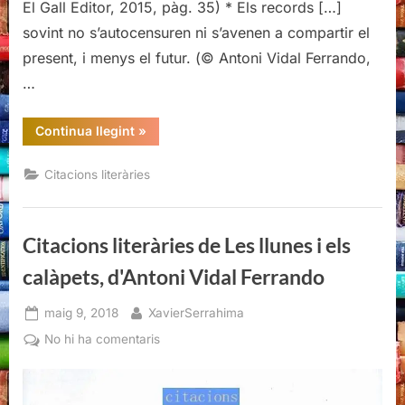
El Gall Editor, 2015, pàg. 35) * Els records […]
sovint no s’autocensuren ni s’avenen a compartir el
present, i menys el futur. (© Antoni Vidal Ferrando,
…
“Citacions
Continua llegint
»
literàries
de
Les
Citacions literàries
llunes
i
els
calàpets,
d'Antoni
Citacions literàries de Les llunes i els
Vidal
Ferrando”
calàpets, d'Antoni Vidal Ferrando
Posted
By
maig 9, 2018
XavierSerrahima
on
a
No hi ha comentaris
Citacions
literàries
de