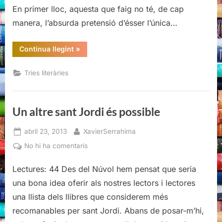
En primer lloc, aquesta que faig no té, de cap
manera, l’absurda pretensió d’ésser l’única…
“Un
Continua llegint
»
altre
sant
Jordi
Tries literàries
és
possible”
Un altre sant Jordi és possible
Posted
By
abril 23, 2013
XavierSerrahima
on
a
No hi ha comentaris
Un
Lectures: 44 Des del Núvol hem pensat que seria
altre
sant
una bona idea oferir als nostres lectors i lectores
Jordi
una llista dels llibres que considerem més
és
recomanables per sant Jordi. Abans de posar-m’hi,
possible