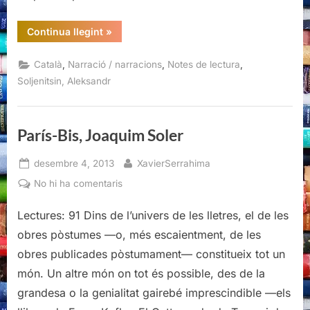
“Vergonya,
Continua llegint
»
Aleksandr
Soljenitsin,
LaBreu
,
,
,
Català
Narració / narracions
Notes de lectura
Edicions”
Soljenitsin, Aleksandr
París-Bis, Joaquim Soler
Posted
By
desembre 4, 2013
XavierSerrahima
on
a
No hi ha comentaris
París-
Lectures: 91 Dins de l’univers de les lletres, el de les
Bis,
Joaquim
obres pòstumes —o, més escaientment, de les
Soler
obres publicades pòstumament— constitueix tot un
món. Un altre món on tot és possible, des de la
grandesa o la genialitat gairebé imprescindible —els