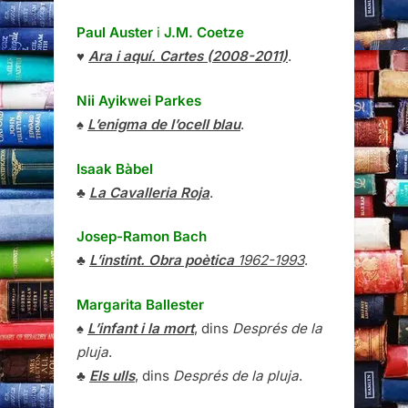
Paul Auster
i
J.M. Coetze
♥
Ara i aquí. Cartes (2008-2011)
.
Nii Ayikwei Parkes
♠
L’enigma de l’ocell blau
.
Isaak Bàbel
♣
La Cavalleria Roja
.
Josep-Ramon Bach
♣
L’instint. Obra poètica
1962-1993
.
Margarita Ballester
♠
L’infant i la mort
, dins
Després de la
pluja
.
♣
Els ulls
, dins
Després de la pluja
.