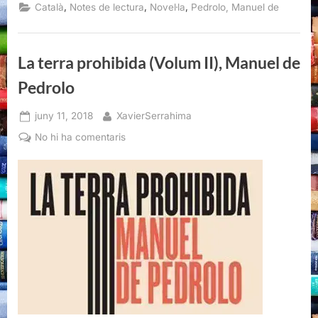
(Volum
,
,
,
Català
Notes de lectura
Novel·la
Pedrolo, Manuel de
II),
Manuel
de
Pedrolo”
La terra prohibida (Volum II), Manuel de
Pedrolo
Posted
By
juny 11, 2018
XavierSerrahima
on
a
No hi ha comentaris
La
terra
prohibida
(Volum
II),
Manuel
de
Pedrolo