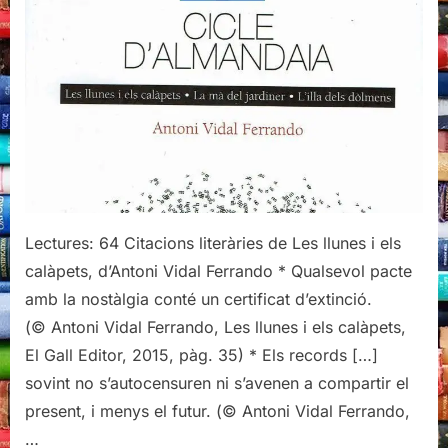
Les
llunes
i
els
calàpets,
d'Antoni
Vidal
Ferrando
Lectures: 64 Citacions literàries de Les llunes i els
calàpets, d’Antoni Vidal Ferrando * Qualsevol pacte
amb la nostàlgia conté un certificat d’extinció.
(© Antoni Vidal Ferrando, Les llunes i els calàpets,
El Gall Editor, 2015, pàg. 35) * Els records […]
sovint no s’autocensuren ni s’avenen a compartir el
present, i menys el futur. (© Antoni Vidal Ferrando,
…