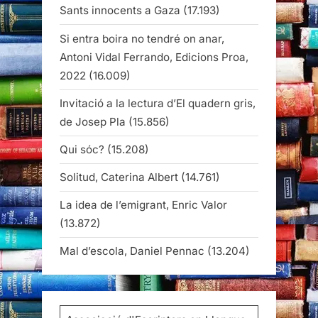
Sants innocents a Gaza
(17.193)
Si entra boira no tendré on anar,
Antoni Vidal Ferrando, Edicions Proa,
2022
(16.009)
Invitació a la lectura d’El quadern gris,
de Josep Pla
(15.856)
Qui sóc?
(15.208)
Solitud, Caterina Albert
(14.761)
La idea de l’emigrant, Enric Valor
(13.872)
Mal d’escola, Daniel Pennac
(13.204)