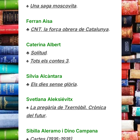
♠
Una saga moscovita
.
Ferran Aisa
♣
CNT, la força obrera de Catalunya
.
Caterina Albert
♣
Solitud
.
♠
Tots els contes 3
.
Sílvia Alcàntara
♣
Els dies sense glòria
.
Svetlana Aleksiévitx
♠
La pregària de Txernòbil. Crònica
del futur
.
Sibilla Aleramo
i
Dino Campana
♠
Cartes (1916-1918)
.