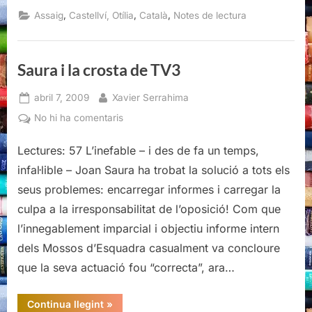
txeques
de
,
,
,
Assaig
Castellví, Otília
Català
Notes de lectura
Barcelona
a
l’Alemanya
nazi,
Otília
Saura i la crosta de TV3
Castellví,
Quaderns
Crema,
Posted
By
2003”
abril 7, 2009
Xavier Serrahima
on
a
No hi ha comentaris
Saura
Lectures: 57 L’inefable – i des de fa un temps,
i
la
infal·lible – Joan Saura ha trobat la solució a tots els
crosta
seus problemes: encarregar informes i carregar la
de
culpa a la irresponsabilitat de l’oposició! Com que
TV3
l’innegablement imparcial i objectiu informe intern
dels Mossos d’Esquadra casualment va concloure
que la seva actuació fou “correcta”, ara…
“Saura
Continua llegint
»