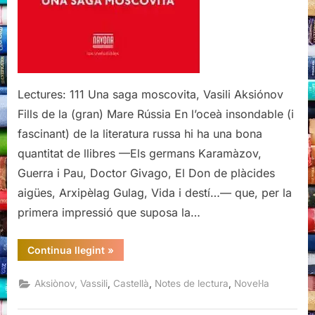
Aksiónov,
Navona
Editorial,
2015
Lectures: 111 Una saga moscovita, Vasili Aksiónov
Fills de la (gran) Mare Rússia En l’oceà insondable (i
fascinant) de la literatura russa hi ha una bona
quantitat de llibres —Els germans Karamàzov,
Guerra i Pau, Doctor Givago, El Don de plàcides
aigües, Arxipèlag Gulag, Vida i destí…— que, per la
primera impressió que suposa la…
“Una
Continua llegint
»
saga
moscovita,
Vasili
,
,
,
Aksiònov, Vassili
Castellà
Notes de lectura
Novel·la
Aksiónov,
Navona
Editorial,