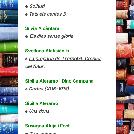
♣
Solitud
.
♠
Tots els contes 3
.
Sílvia Alcàntara
♣
Els dies sense glòria
.
Svetlana Aleksiévitx
♠
La pregària de Txernòbil. Crònica
del futur
.
Sibilla Aleramo
i
Dino Campana
♠
Cartes (1916-1918)
.
Sibilla Aleramo
♠
Una dona
.
Susagna Aluja i Font
♣
Tres guineus
.