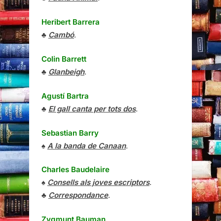
Heribert Barrera
♣
Cambó
.
Colin Barrett
♣
Glanbeigh
.
Agustí Bartra
♣
El gall canta per tots dos
.
Sebastian Barry
♠
A la banda de Canaan
.
Charles Baudelaire
♠
Consells als joves escriptors
.
♣
Correspondance
.
Zygmunt Bauman