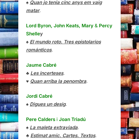
♠
Quan jo tenia cinc anys em vaig
matar
.
Lord Byron, John Keats, Mary
&
Percy
Shelle
y
♠
El mundo roto. Tres epistolarios
románticos
.
Jaume Cabré
♣
Les incerteses
.
♥
Quan arriba la penombra
.
Jordi Cabré
♠
Digues un desig
.
Pere Calders
i
Joan Triadú
♠
La maleta extraviada
.
♣
Estimat amic. Cartes. Textos
.