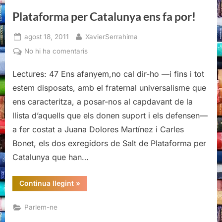
2015”
Plataforma per Catalunya ens fa por!
Posted
By
agost 18, 2011
XavierSerrahima
on
a
No hi ha comentaris
Plataforma
Lectures: 47 Ens afanyem,no cal dir-ho —i fins i tot
per
Catalunya
estem disposats, amb el fraternal universalisme que
ens
ens caracteritza, a posar-nos al capdavant de la
fa
llista d’aquells que els donen suport i els defensen—
por!
a fer costat a Juana Dolores Martínez i Carles
Bonet, els dos exregidors de Salt de Plataforma per
Catalunya que han…
“Plataforma
Continua llegint
»
per
Catalunya
ens
Parlem-ne
fa
por!”