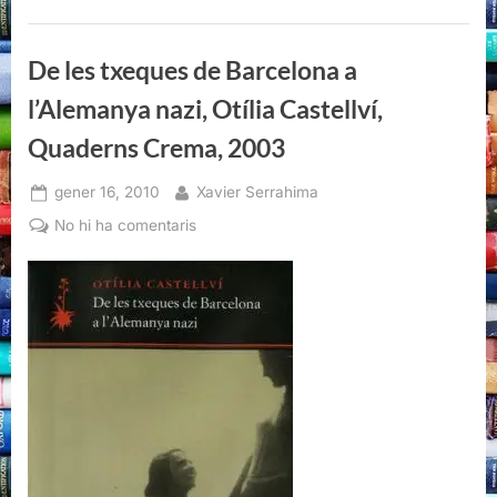
por!”
De les txeques de Barcelona a
l’Alemanya nazi, Otília Castellví,
Quaderns Crema, 2003
Posted
By
gener 16, 2010
Xavier Serrahima
on
a
No hi ha comentaris
De
les
txeques
de
Barcelona
a
l’Alemanya
nazi,
Otília
Castellví,