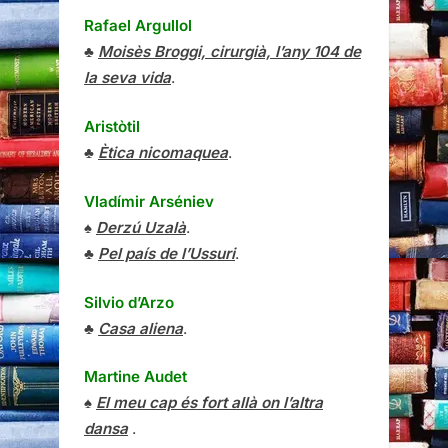
Rafael Argullol
♣
Moisès Broggi, cirurgià, l’any 104 de
la seva vida
.
Aristòtil
♣
Ètica nicomaquea
.
Vladímir Arséniev
♠
Derzú Uzalà
.
♣
Pel país de l’Ussuri
.
Silvio d’Arzo
♣
Casa aliena
.
Martine Audet
♠
El meu cap és fort allà on l’altra
dansa
.