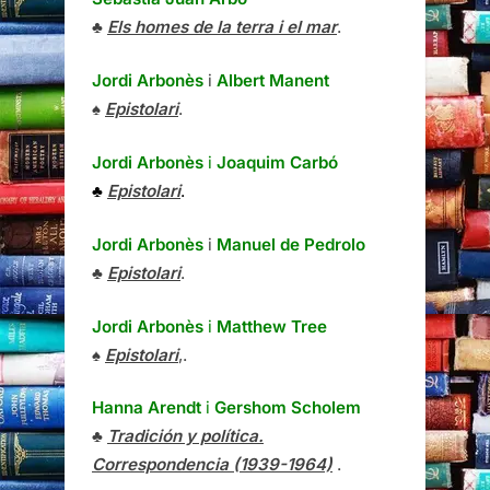
♣
Els homes de la terra i el mar
.
Jordi Arbonès
i
Albert Manent
♠
Epistolari
.
Jordi Arbonès
i
Joaquim Carbó
♣
Epistolari
.
Jordi Arbonès
i
Manuel de Pedrolo
♣
Epistolari
.
Jordi Arbonès
i
Matthew Tree
♠
Epistolari
,.
Hanna Arendt
i
Gershom Scholem
♣
Tradición y política.
Correspondencia (1939-1964)
.