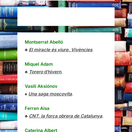
Montserrat Abelló
♣
El miracle és viure. Vivències
.
Miquel Adam
♣
Torero
d’hivern
.
Vasili Aksiónov
♠
Una saga moscovita
.
Ferran Aisa
♣
CNT, la força obrera de Catalunya
.
Caterina Albert