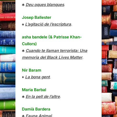
♣
Deu oques blanques
.
Josep Ballester
♠
L’agitació de l’escriptura
.
asha bandele (& Patrisse Khan-
Cullors)
♣
Cuando te llaman terrorista: Una
memoria del Black Lives Matter
.
Nir Baram
♦
La bona gent
.
Maria Barbal
♣
En la pell de l’altre
.
Damià Bardera
♣
Fauna Animal
.