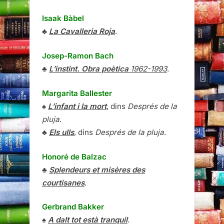
Isaak Bàbel
♣
La Cavalleria Roja
.
Josep-Ramon Bach
♣
L’instint. Obra poètica
1962-1993
.
Margarita Ballester
♠
L’infant i la mort
, dins
Després de la
pluja
.
♣
Els ulls
, dins
Després de la pluja
.
Honoré de Balzac
♣
Splendeurs et misères des
courtisanes
.
Gerbrand Bakker
♠
A dalt tot està tranquil
.