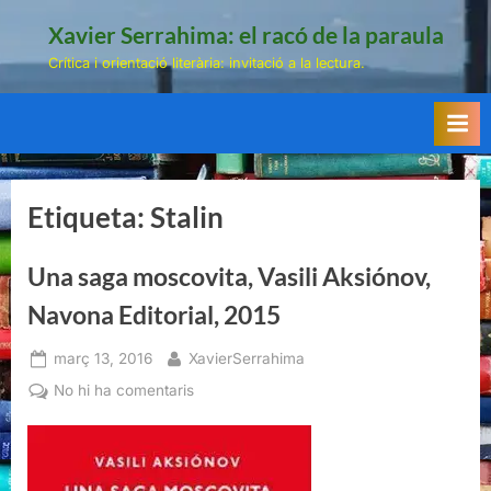
Skip
Xavier Serrahima: el racó de la paraula
to
Crítica i orientació literària: invitació a la lectura.
content
Etiqueta:
Stalin
Una saga moscovita, Vasili Aksiónov,
Navona Editorial, 2015
Posted
By
març 13, 2016
XavierSerrahima
on
a
No hi ha comentaris
Una
saga
moscovita,
Vasili