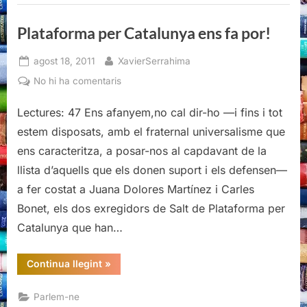
Plataforma per Catalunya ens fa por!
Posted
By
agost 18, 2011
XavierSerrahima
on
a
No hi ha comentaris
Plataforma
Lectures: 47 Ens afanyem,no cal dir-ho —i fins i tot
per
Catalunya
estem disposats, amb el fraternal universalisme que
ens
ens caracteritza, a posar-nos al capdavant de la
fa
llista d’aquells que els donen suport i els defensen—
por!
a fer costat a Juana Dolores Martínez i Carles
Bonet, els dos exregidors de Salt de Plataforma per
Catalunya que han…
“Plataforma
Continua llegint
»
per
Catalunya
ens
Parlem-ne
fa