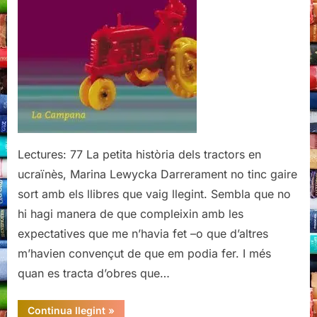
Lectures: 77 La petita història dels tractors en
ucraïnès, Marina Lewycka Darrerament no tinc gaire
sort amb els llibres que vaig llegint. Sembla que no
hi hagi manera de que compleixin amb les
expectatives que me n’havia fet –o que d’altres
m’havien convençut de que em podia fer. I més
quan es tracta d’obres que…
“La
Continua llegint
»