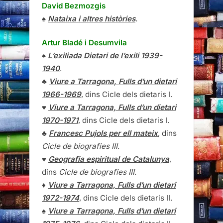
David Bezmozgis
♠
Nataixa i altres històries
.
Artur Bladé i Desumvila
♠
L’exiliada Dietari de l’exili 1939-
1940
.
♣
Viure a Tarragona, Fulls d’un dietari
1966-1969
, dins Cicle dels dietaris I.
♥
Viure a Tarragona, Fulls d’un dietari
1970-1971
, dins Cicle dels dietaris I.
♣
Francesc Pujols per ell mateix
, dins
Cicle de biografies III
.
♥
Geografia espiritual de Catalunya
,
dins
Cicle de biografies III
.
♦
Viure a Tarragona, Fulls d’un dietari
1972-1974
, dins Cicle dels dietaris II.
♠
Viure a Tarragona, Fulls d’un dietari