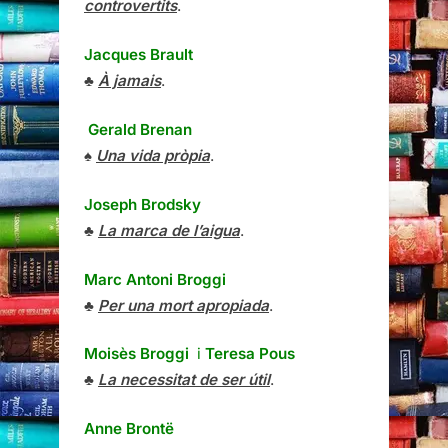
controvertits
.
Jacques Brault
♣
À jamais
.
Gerald Brenan
♠
Una vida pròpia
.
Joseph Brodsky
♣
La marca de l’aigua
.
Marc Antoni Broggi
♣
Per una mort apropiada
.
Moisès Broggi
i
Teresa Pous
♣
La necessitat de ser útil
.
Anne Brontë