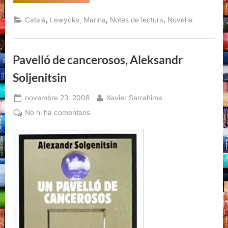
petita
història
dels
,
,
,
Català
Lewycka, Marina
Notes de lectura
Novel·la
tractors
en
ucraïnès,
Marina
Lewycka”
Pavelló de cancerosos, Aleksandr
Soljenitsin
Posted
By
novembre 23, 2008
Xavier Serrahima
on
a
No hi ha comentaris
Pavelló
de
cancerosos,
Aleksandr
Soljenitsin