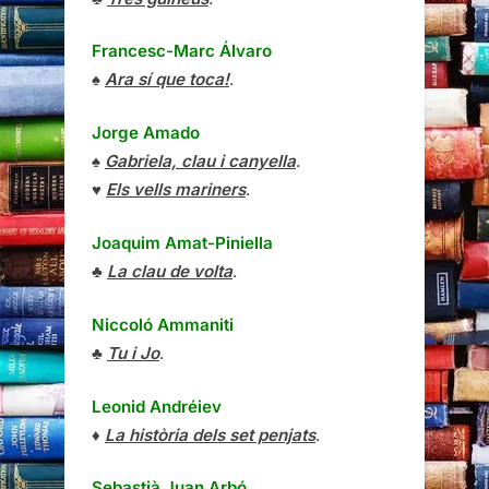
Francesc-Marc Álvaro
♠
Ara sí que toca!
.
Jorge Amado
♠
Gabriela, clau i canyella
.
♥
Els vells mariners
.
Joaquim Amat-Piniella
♣
La clau de volta
.
Niccoló Ammaniti
♣
Tu i Jo
.
Leonid Andréiev
♦
La història dels set penjats
.
Sebastià Juan Arbó