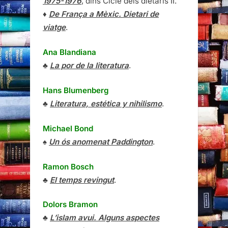
1975-1976
, dins Cicle dels dietaris II.
♦
De França a Mèxic. Dietari de
viatge
.
Ana Blandiana
♣
La por de la literatura
.
Hans Blumenberg
♣
Literatura, estética y nihilismo
.
Michael Bond
♠
Un ós anomenat Paddington
.
Ramon Bosch
♣
El temps revingut
.
Dolors Bramon
♣
L’islam avui. Alguns aspectes