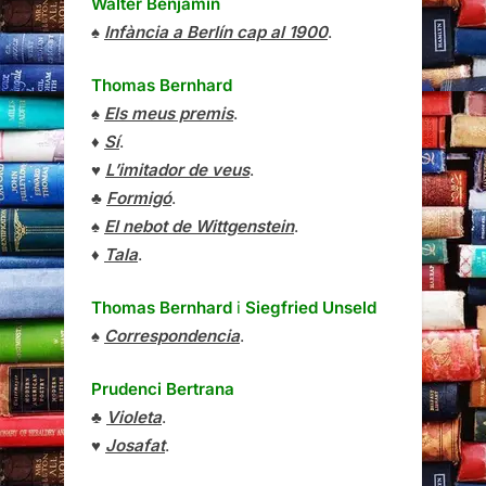
Walter Benjamin
♠
Infància a Berlín cap al 1900
.
Thomas Bernhard
♠
Els meus premis
.
♦
Sí
.
♥
L’imitador de veus
.
♣
Formigó
.
♠
El nebot de Wittgenstein
.
♦
Tala
.
Thomas Bernhard
i
Siegfried Unseld
♠
Correspondencia
.
Prudenci Bertrana
♣
Violeta
.
♥
Josafat
.