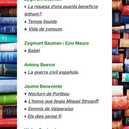
♦
La riquesa d’uns quants beneficia
tothom?
.
♠
Temps líquids
.
♣
Vida de consum
.
Zygmunt Bauman
i
Ezio Mauro
♠
Babel
.
Antony Beevor
♠
La guerra civil española
.
Jaume Benavente
♥
Nocturn de Portbou
.
♣
L’home que llegia Miquel Strogoff
.
♠
Somnis de Valparaíso
.
♦
Els dies sense fi
.