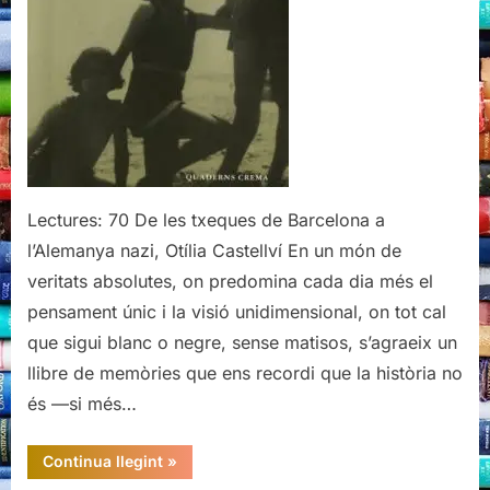
Quaderns
Crema,
2003
Lectures: 70 De les txeques de Barcelona a
l’Alemanya nazi, Otília Castellví En un món de
veritats absolutes, on predomina cada dia més el
pensament únic i la visió unidimensional, on tot cal
que sigui blanc o negre, sense matisos, s’agraeix un
llibre de memòries que ens recordi que la història no
és —si més…
“De
Continua llegint
»
les