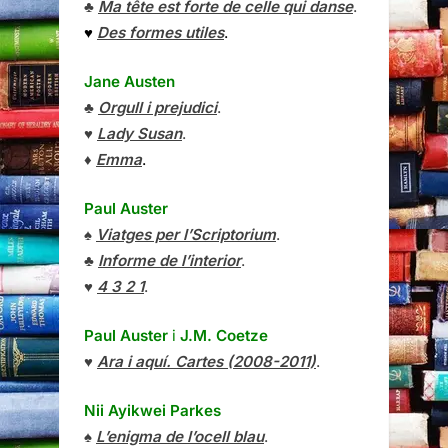
♣
Ma tête est forte de celle qui danse
.
♥
Des formes utiles
.
Jane Austen
♣
Orgull i prejudici
.
♥
Lady Susan
.
♦
Emma
.
Paul Auster
♠
Viatges per l’Scriptorium
.
♣
Informe de l’interior
.
♥
4 3 2 1
.
Paul Auster
i
J.M. Coetze
♥
Ara i aquí. Cartes (2008-2011)
.
Nii Ayikwei Parkes
♠
L’enigma de l’ocell blau
.