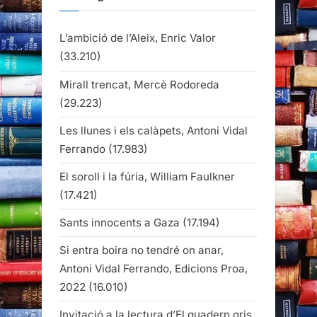
L’ambició de l’Aleix, Enric Valor
(33.210)
Mirall trencat, Mercè Rodoreda
(29.223)
Les llunes i els calàpets, Antoni Vidal
Ferrando
(17.983)
El soroll i la fúria, William Faulkner
(17.421)
Sants innocents a Gaza
(17.194)
Si entra boira no tendré on anar,
Antoni Vidal Ferrando, Edicions Proa,
2022
(16.010)
Invitació a la lectura d’El quadern gris,