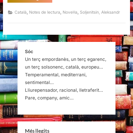
de
cancerosos,
Aleksandr
,
,
,
Català
Notes de lectura
Novel·la
Soljenitsin, Aleksandr
Soljenitsin”
Sóc
Un terç empordanès, un terç egarenc,
un terç solsonenc, català, europeu…
Temperamental, mediterrani,
sentimental…
Lliurepensador, racional, lletraferit…
Pare, company, amic…
Més llegits