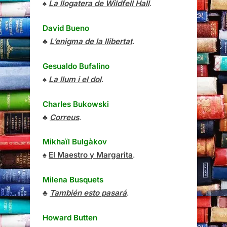
♠
La llogatera de Wildfell Hall
.
David Bueno
♣
L’enigma de la llibertat
.
Gesualdo Bufalino
♠
La llum i el dol
.
Charles Bukowski
♣
Correus
.
Mikhaïl Bulgàkov
♠
El Maestro y Margarita
.
Milena Busquets
♣
También esto pasará
.
Howard Butten