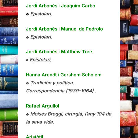
Jordi Arbonès
i
Joaquim Carbó
♣
Epistolari
.
Jordi Arbonès
i
Manuel de Pedrolo
♣
Epistolari
.
Jordi Arbonès
i
Matthew Tree
♠
Epistolari
,.
Hanna Arendt
i
Gershom Scholem
♣
Tradición y política.
Correspondencia (1939-1964)
.
Rafael Argullol
♣
Moisès Broggi, cirurgià, l’any 104 de
la seva vida
.
Aristòtil