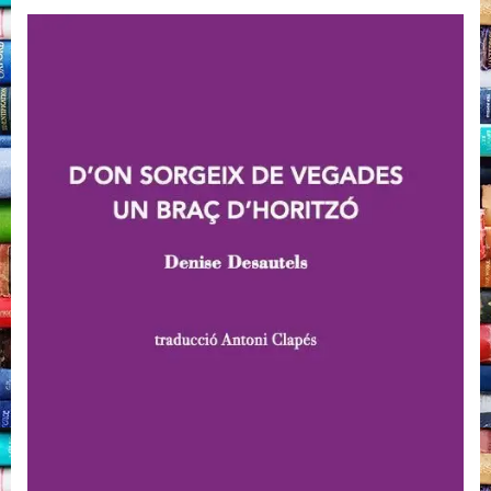
D’on
sorgeix
de
vegades
un
braç
d’horitzó,
Denise
Desautels,
LaBreu
Edicions,
Barcelona,
2022