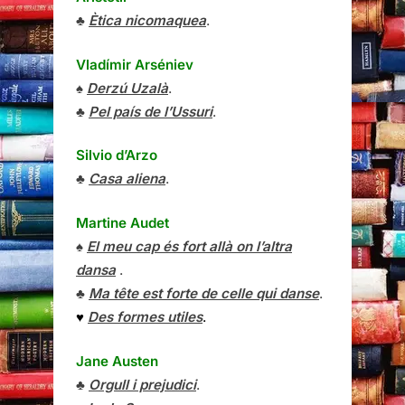
♣
Ètica nicomaquea
.
Vladímir Arséniev
♠
Derzú Uzalà
.
♣
Pel país de l’Ussuri
.
Silvio d’Arzo
♣
Casa aliena
.
Martine Audet
♠
El meu cap és fort allà on l’altra
dansa
.
♣
Ma tête est forte de celle qui danse
.
♥
Des formes utiles
.
Jane Austen
♣
Orgull i prejudici
.