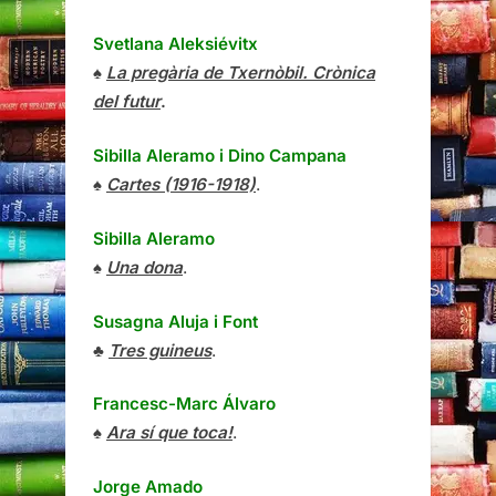
Svetlana Aleksiévitx
♠
La pregària de Txernòbil. Crònica
del futur
.
Sibilla Aleramo
i
Dino Campana
♠
Cartes (1916-1918)
.
Sibilla Aleramo
♠
Una dona
.
Susagna Aluja i Font
♣
Tres guineus
.
Francesc-Marc Álvaro
♠
Ara sí que toca!
.
Jorge Amado