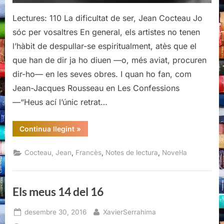
Lectures: 110 La dificultat de ser, Jean Cocteau Jo
sóc per vosaltres En general, els artistes no tenen
l’hàbit de despullar-se espiritualment, atès que el
que han de dir ja ho diuen —o, més aviat, procuren
dir-ho— en les seves obres. I quan ho fan, com
Jean-Jacques Rousseau en Les Confessions
—“Heus ací l’únic retrat…
“La
Continua llegint
»
dificultat
de
ser,
,
,
,
Cocteau, Jean
Francès
Notes de lectura
Novel·la
Jean
Cocteau”
Els meus 14 del 16
Posted
By
desembre 30, 2016
XavierSerrahima
on