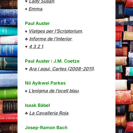
♥
Lady Susan
.
♦
Emma
.
Paul Auster
♠
Viatges per l’Scriptorium
.
♣
Informe de l’interior
.
♥
4 3 2 1
.
Paul Auster
i
J.M. Coetze
♥
Ara i aquí. Cartes (2008-2011)
.
Nii Ayikwei Parkes
♠
L’enigma de l’ocell blau
.
Isaak Bàbel
♣
La Cavalleria Roja
.
Josep-Ramon Bach