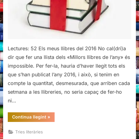
Lectures: 52 Els meus llibres del 2016 No cal(dri)a
dir que fer una llista dels «Millors llibres de l’any» és
impossible. Per fer-la, hauria d’haver llegit tots els
que s’han publicat l’any 2016, i això, si tenim en
compte la quantitat, desmesurada, que arriben cada
setmana a les llibreries, no seria capaç de fer-ho
ni…
“Els
Continua llegint
»
meus
14
del
Tries literàries
16”