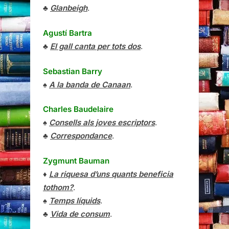
♣
Glanbeigh
.
Agustí Bartra
♣
El gall canta per tots dos
.
Sebastian Barry
♠
A la banda de Canaan
.
Charles Baudelaire
♠
Consells als joves escriptors
.
♣
Correspondance
.
Zygmunt Bauman
♦
La riquesa d’uns quants beneficia
tothom?
.
♠
Temps líquids
.
♣
Vida de consum
.