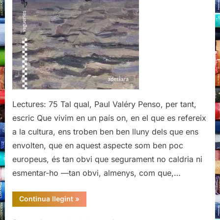
Lectures: 75 Tal qual, Paul Valéry Penso, per tant,
escric Que vivim en un país on, en el que es refereix
a la cultura, ens troben ben ben lluny dels que ens
envolten, que en aquest aspecte som ben poc
europeus, és tan obvi que segurament no caldria ni
esmentar-ho —tan obvi, almenys, com que,…
“Tal
Continua llegint
»
qual,
Paul
Valéry