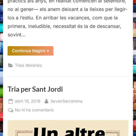
pràctics als anys, en realitat comencen al setembre,
no al gener— els anem deixant a la lleixes per llegir-
los a l’estiu. En arribar les vacances, com que la
primera, ineludible, necessitat és la de descansar,
sovint…
“Recomanacions
Continua llegint
»
literàries
per
aquest
Tries literàries
estiu”
Tria per Sant Jordi
Posted
By
abril 19, 2016
XavierSerrahima
on
a
No hi ha comentaris
Tria
per
Sant