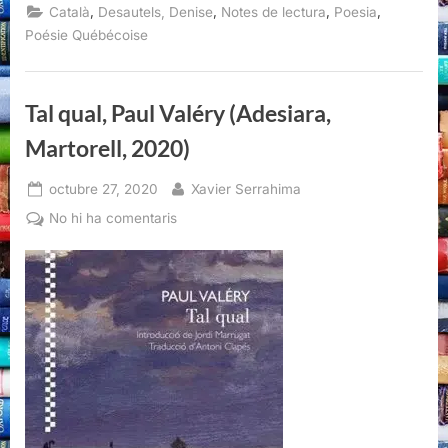
vegades
,
,
,
,
Català
Desautels, Denise
Notes de lectura
Poesia
un
braç
Poésie Québécoise
d’horitzó,
Denise
Desautels,
LaBreu
Edicions,
Tal qual, Paul Valéry (Adesiara,
Barcelona,
2022”
Martorell, 2020)
Posted
By
octubre 27, 2020
Xavier Serrahima
on
a
No hi ha comentaris
Tal
qual,
Paul
Valéry
(Adesiara,
Martorell,
2020)