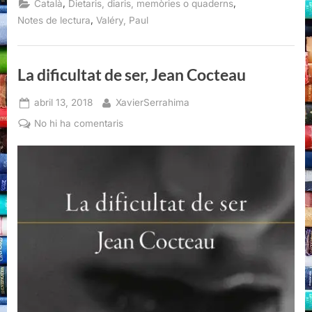
,
,
Català
Dietaris, diaris, memòries o quaderns
(Adesiara,
Martorell,
,
Notes de lectura
Valéry, Paul
2020)”
La dificultat de ser, Jean Cocteau
Posted
By
abril 13, 2018
XavierSerrahima
on
a
No hi ha comentaris
La
dificultat
de
ser,
Jean
Cocteau