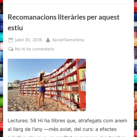
Recomanacions literàries per aquest
estiu
Posted
By
juliol 30, 2016
XavierSerrahima
on
a
No hi ha comentaris
Recomanacions
literàries
per
aquest
estiu
Lectures: 56 Hi ha llibres que, atrafegats com anem
al llarg de l’any —més aviat, del curs: a efectes