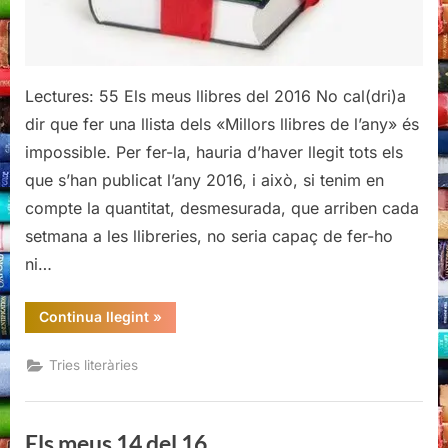
Lectures: 55 Els meus llibres del 2016 No cal(dri)a
dir que fer una llista dels «Millors llibres de l’any» és
impossible. Per fer-la, hauria d’haver llegit tots els
que s’han publicat l’any 2016, i això, si tenim en
compte la quantitat, desmesurada, que arriben cada
setmana a les llibreries, no seria capaç de fer-ho
ni…
“Els
Continua llegint
»
meus
14
del
Tries literàries
16”
Els meus 14 del 16