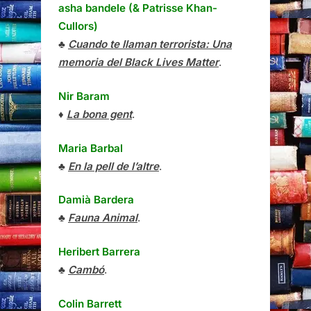
asha bandele (& Patrisse Khan-
Cullors)
♣
Cuando te llaman terrorista: Una
memoria del Black Lives Matter
.
Nir Baram
♦
La bona gent
.
Maria Barbal
♣
En la pell de l’altre
.
Damià Bardera
♣
Fauna Animal
.
Heribert Barrera
♣
Cambó
.
Colin Barrett