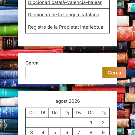
Diccionari català-valencià-balear
Diccionari de la llengua catalana
Registre de la Propietat Intel·lectual
Cerca
Cerca
agost 2026
Dl
Dt
Dc
Dj
Dv
Ds
Dg
1
2
3
4
5
6
7
8
9