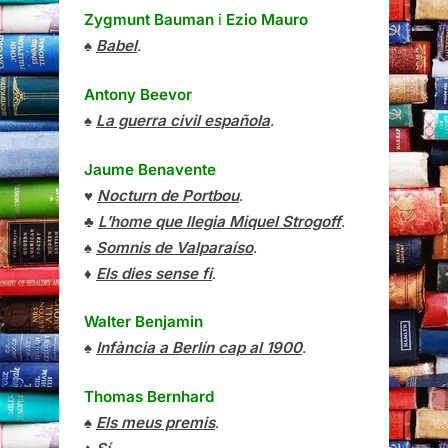
Zygmunt Bauman
i
Ezio Mauro
♠
Babel
.
Antony Beevor
♠
La guerra civil española
.
Jaume Benavente
♥
Nocturn de Portbou
.
♣
L’home que llegia Miquel Strogoff
.
♠
Somnis de Valparaíso
.
♦
Els dies sense fi
.
Walter Benjamin
♠
Infància a Berlín cap al 1900
.
Thomas Bernhard
♠
Els meus premis
.