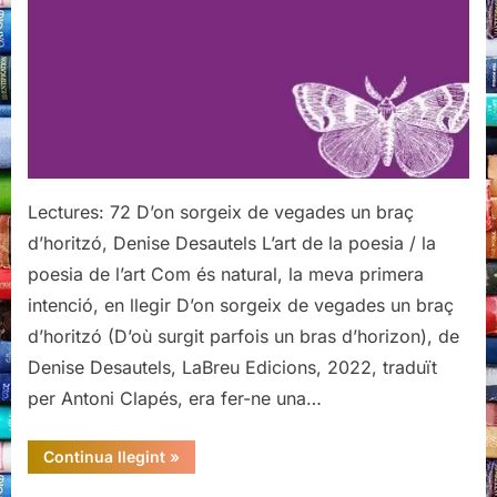
Lectures: 72 D’on sorgeix de vegades un braç
d’horitzó, Denise Desautels L’art de la poesia / la
poesia de l’art Com és natural, la meva primera
intenció, en llegir D’on sorgeix de vegades un braç
d’horitzó (D’où surgit parfois un bras d’horizon), de
Denise Desautels, LaBreu Edicions, 2022, traduït
per Antoni Clapés, era fer-ne una…
“D’on
Continua llegint
»
sorgeix
de