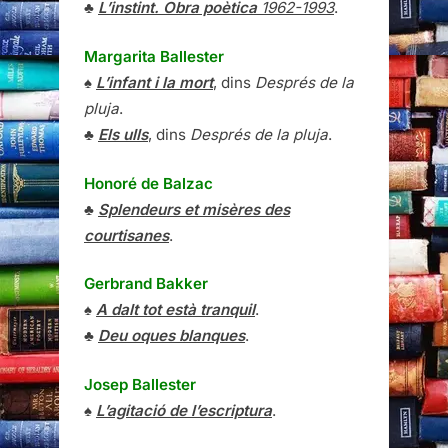
♣
L’instint. Obra poètica
1962-1993
.
Margarita Ballester
♠
L’infant i la mort
, dins
Després de la
pluja
.
♣
Els ulls
, dins
Després de la pluja
.
Honoré de Balzac
♣
Splendeurs et misères des
courtisanes
.
Gerbrand Bakker
♠
A dalt tot està tranquil
.
♣
Deu oques blanques
.
Josep Ballester
♠
L’agitació de l’escriptura
.