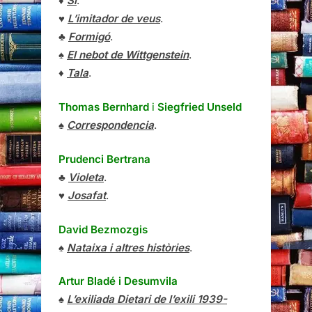
♦
Sí
.
♥
L’imitador de veus
.
♣
Formigó
.
♠
El nebot de Wittgenstein
.
♦
Tala
.
Thomas Bernhard
i
Siegfried Unseld
♠
Correspondencia
.
Prudenci Bertrana
♣
Violeta
.
♥
Josafat
.
David Bezmozgis
♠
Nataixa i altres històries
.
Artur Bladé i Desumvila
♠
L’exiliada Dietari de l’exili 1939-