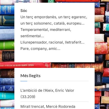
Sóc
Un terç empordanès, un terç egarenc,
un terç solsonenc, català, europeu…
Temperamental, mediterrani,
sentimental…
Lliurepensador, racional, lletraferit…
Pare, company, amic…
Més llegits
L’ambició de l’Aleix, Enric Valor
(33.209)
Mirall trencat, Mercè Rodoreda