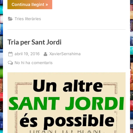
“Tria
Continua llegint
»
per
Sant
Jordi”
Tries literàries
Tria per Sant Jordi
Posted
By
abril 19, 2016
XavierSerrahima
on
a
No hi ha comentaris
Tria
per
Sant
Jordi