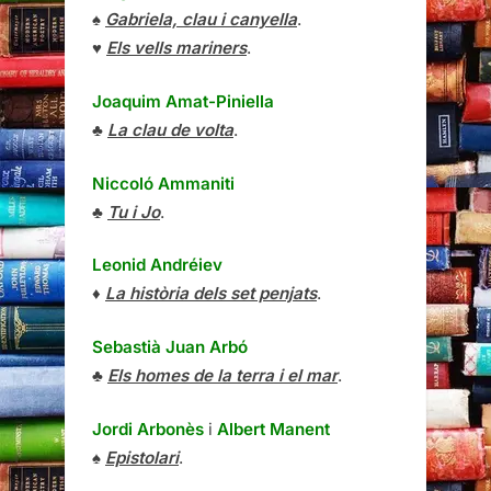
♠
Gabriela, clau i canyella
.
♥
Els vells mariners
.
Joaquim Amat-Piniella
♣
La clau de volta
.
Niccoló Ammaniti
♣
Tu i Jo
.
Leonid Andréiev
♦
La història dels set penjats
.
Sebastià Juan Arbó
♣
Els homes de la terra i el mar
.
Jordi Arbonès
i
Albert Manent
♠
Epistolari
.