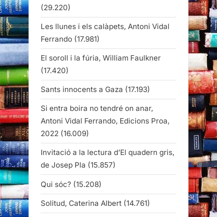
(29.220)
Les llunes i els calàpets, Antoni Vidal
Ferrando
(17.981)
El soroll i la fúria, William Faulkner
(17.420)
Sants innocents a Gaza
(17.193)
Si entra boira no tendré on anar,
Antoni Vidal Ferrando, Edicions Proa,
2022
(16.009)
Invitació a la lectura d’El quadern gris,
de Josep Pla
(15.857)
Qui sóc?
(15.208)
Solitud, Caterina Albert
(14.761)