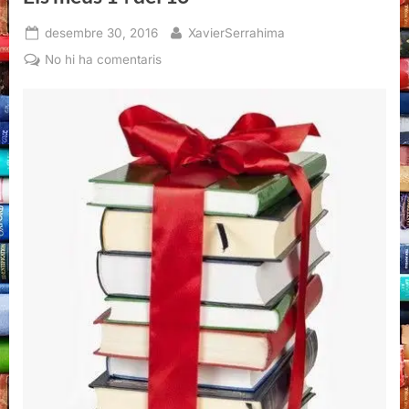
Posted
By
desembre 30, 2016
XavierSerrahima
on
a
No hi ha comentaris
Els
meus
14
del
16