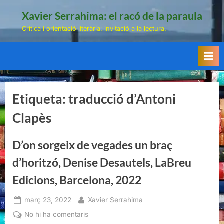
Skip
Xavier Serrahima: el racó de la paraula
to
Crítica i orientació literària: invitació a la lectura.
content
Etiqueta:
traducció d’Antoni
Clapès
D’on sorgeix de vegades un braç
d’horitzó, Denise Desautels, LaBreu
Edicions, Barcelona, 2022
Posted
By
març 23, 2022
Xavier Serrahima
on
a
No hi ha comentaris