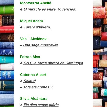
Montserrat Abelló
♣
El miracle és viure. Vivències
.
Miquel Adam
♣
Torero
d’hivern
.
Vasili Aksiónov
♠
Una saga moscovita
.
Ferran Aisa
♣
CNT, la força obrera de Catalunya
.
Caterina Albert
♣
Solitud
.
♠
Tots els contes 3
.
Sílvia Alcàntara
♣
Els dies sense glòria
.