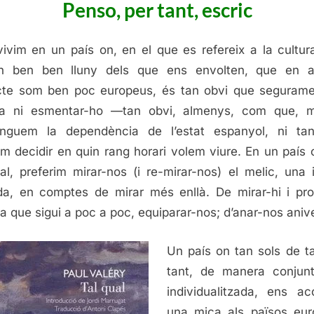
Penso, per tant, escric
ivim en un país on, en el que es refereix a la cultur
en ben ben lluny dels que ens envolten, que en a
te som ben poc europeus, és tan obvi que seguram
ria ni esmentar-ho —tan obvi, almenys, com que, m
inguem la dependència de l’estat espanyol, ni tan
m decidir en quin rang horari volem viure. En un país 
al, preferim mirar-nos (i re-mirar-nos) el melic, una i
a, en comptes de mirar més enllà. De mirar-hi i pro
a que sigui a poc a poc, equiparar-nos; d’anar-nos anive
Un país on tan sols de t
tant, de manera conjunt
individualitzada, ens a
una mica als països eu