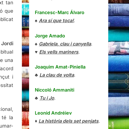
xt tan
nó que
Francesc-Marc Álvaro
blicat
♠
Ara sí que toca!
.
Jorge Amado
e
Jordi
♠
Gabriela, clau i canyella
.
♥
Els vells mariners
.
bitual
me una
Joaquim Amat-Piniella
’acord
♣
La clau de volta
.
nçut i
ssitat
Niccoló Ammaniti
♣
Tu i Jo
.
ional,
Leonid Andréiev
 té la
♦
La història dels set penjats
.
tumar-