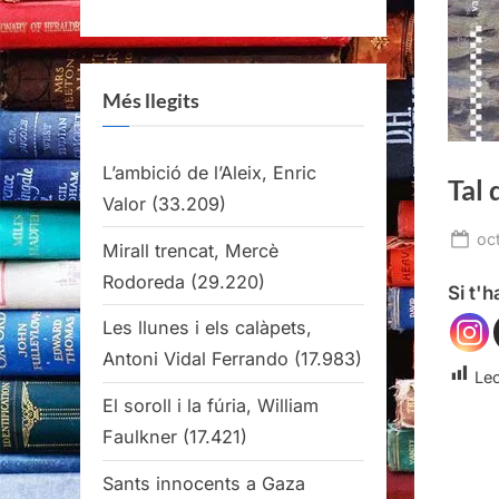
Més llegits
L’ambició de l’Aleix, Enric
Tal 
Valor
(33.209)
Po
oc
Mirall trencat, Mercè
on
Rodoreda
(29.220)
Si t'
Les llunes i els calàpets,
Antoni Vidal Ferrando
(17.983)
Lec
El soroll i la fúria, William
Faulkner
(17.421)
Sants innocents a Gaza