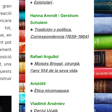
♠
Epistolari
,.
n gran
reació
Hanna Arendt
i
Gershom
encara
Scholem
 tot,
♣
Tradición y política.
ue, en
Correspondencia (1939-1964)
nt pot
.
gament
Rafael Argullol
osició
♣
Moisès Broggi, cirurgià,
t, una
l’any 104 de la seva vida
.
quests
struir
Aristòtil
♣
Ètica nicomaquea
.
Vladímir Arséniev
♠
Derzú Uzalà
.