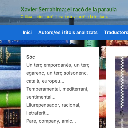
Skip
Xavier Serrahima: el racó de la paraula
to
Crítica i orientació literària: invitació a la lectura.
content
Inici
Autors/es i títols analitzats
Traductors/
Sóc
Un terç empordanès, un terç
egarenc, un terç solsonenc,
català, europeu…
Temperamental, mediterrani,
sentimental…
Lliurepensador, racional,
lletraferit…
Pare, company, amic…