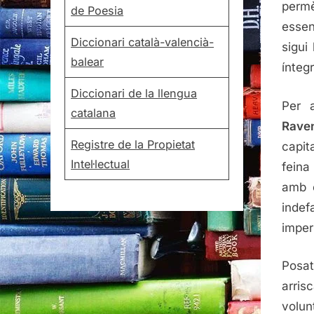
permè
de Poesia
essen
Diccionari català-valencià-
sigui
balear
ínteg
Diccionari de la llengua
Per 
catalana
Rave
Registre de la Propietat
capit
Intel·lectual
feina
amb e
indef
imper
Posat
arris
volun