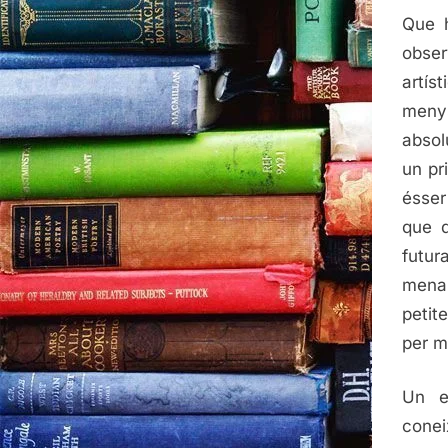
Que h
obser
artís
meny
absol
un pr
ésser
que d
futur
mena 
petit
per mi
Un e
conei