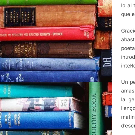
lo al
que el
Gràci
abast
poet
intro
intel
Un pe
amass
la ge
llenç
matin
d’esc