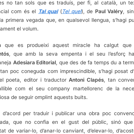
s no tan sols que es traduís, per fi, al català, un te
cial com és el
Tal qual
(
Tel quel
), de
Paul Valéry
, si
 la primera vegada que, en qualsevol llengua, s’hagi pu
rament el volum.
a que es produeixi aquest miracle ha calgut qu
ntós
, que amb la seva empenta i el seu l’esforç ha
aneja
Adesiara Editorial
, que des de fa temps du a ter
 tan poc coneguda com imprescindible, s’hagi posat d
l poeta, editor i traductor
Antoni Clapés
, tan conve
allible com el seu company martellorenc de la nece
iosa de seguir omplint aquests buits.
 d’acord per traduir i publicar una obra poc convenc
cada, que no confia en el gust del públic, sinó que
tat de variar-lo, d’anar-lo canviant, d’elevar-lo, d’acos