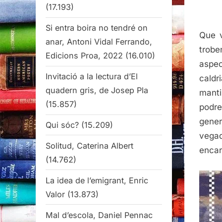
(17.193)
Si entra boira no tendré on
Que v
anar, Antoni Vidal Ferrando,
trob
Edicions Proa, 2022
(16.010)
aspec
Invitació a la lectura d’El
cald
quadern gris, de Josep Pla
mant
(15.857)
podre
gener
Qui sóc?
(15.209)
vegad
Solitud, Caterina Albert
encar
(14.762)
La idea de l’emigrant, Enric
Valor
(13.873)
Mal d’escola, Daniel Pennac