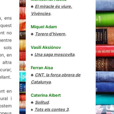
♣
El miracle és viure.
Vivències
.
a, ens
quest
Miquel Adam
ent no
♣
Torero
d’hivern
.
entre
Vasili Aksiónov
 sols
♠
Una saga moscovita
.
on, en
 altra
Ferran Aisa
curar,
♣
CNT, la força obrera de
llant.
Catalunya
.
ant en
Caterina Albert
ural i
♣
Solitud
.
costem
♠
Tots els contes 3
.
ropeus