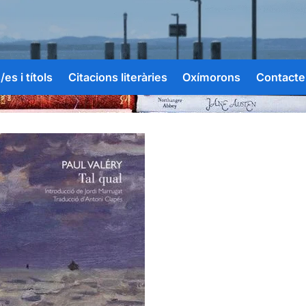
es i títols
Citacions literàries
Oxímorons
Contacte