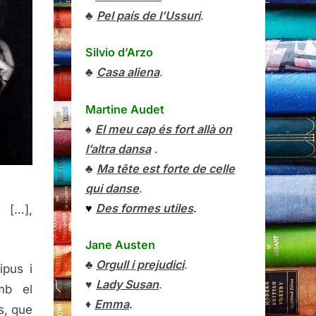
♣
Pel país de l’Ussuri
.
Silvio d’Arzo
♣
Casa aliena
.
Martine Audet
♠
El meu cap és fort allà on
l’altra dansa
.
♣
Ma tête est forte de celle
qui danse
.
♥
Des formes utiles
.
 […],
Jane Austen
♣
Orgull i prejudici
.
ipus i
♥
Lady Susan
.
mb el
♦
Emma
.
s, que