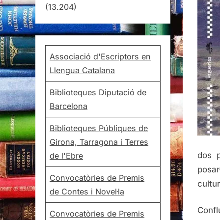
(13.204)
Associació d'Escriptors en
Llengua Catalana
Biblioteques Diputació de
Barcelona
Biblioteques Públiques de
Girona, Tarragona i Terres
dos p
de l'Ebre
posar
Convocatòries de Premis
cultu
de Contes i Novel·la
Conf
Convocatòries de Premis