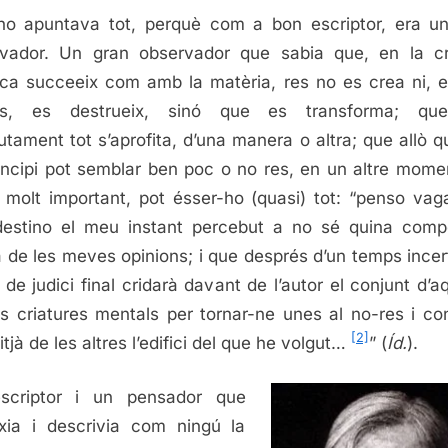
o apuntava tot, perquè com a bon escriptor, era u
vador. Un gran observador que sabia que, en la c
tica succeeix com amb la matèria, res no es crea ni, 
s, es destrueix, sinó que es transforma; que
utament tot s’aprofita, d’una manera o altra; que allò q
incipi pot semblar ben poc o no res, en un altre mome
 molt important, pot ésser-ho (quasi) tot: “penso va
estino el meu instant percebut a no sé quina comp
a de les meves opinions; i que després d’un temps incer
de judici final cridarà davant de l’autor el conjunt d’a
es criatures mentals per tornar-ne unes al no-res i con
[2]
tjà de les altres l’edifici del que he volgut…
” (
Íd.
).
scriptor i un pensador que
xia i descrivia com ningú la