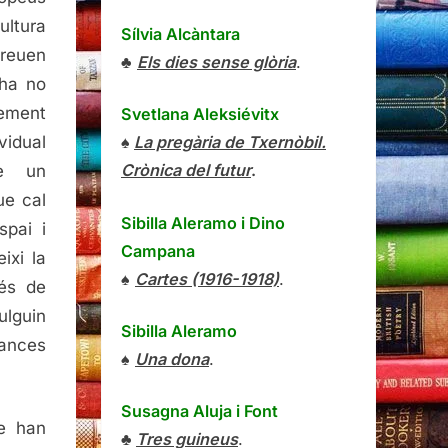
ultura
Sílvia Alcàntara
reuen
♣
Els dies sense glòria
.
 ha no
ement
Svetlana Aleksiévitx
vidual
♠
La pregària de Txernòbil.
Crònica del futur
.
se un
ue cal
Sibilla Aleramo
i
Dino
spai i
Campana
ixi la
♠
Cartes (1916-1918)
.
és de
ulguin
Sibilla Aleramo
cances
♠
Una dona
.
Susagna Aluja i Font
e han
♣
Tres guineus
.