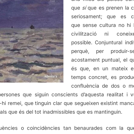
que
sí
que es prenen la c
seriosament; que es c
que sense cultura no hi
civilització ni coneix
possible. Conjuntural indi
perquè, per produir-
acostament puntual, el q
és que, en un mateix e
temps concret, es produe
confluència de dos o m
ersones que siguin conscients d’aquesta realitat i v
-hi remei, que tinguin clar que segueixen existint man
rals que és del tot inadmissibles que es mantinguin.
luències o coincidències tan benaurades com la qu