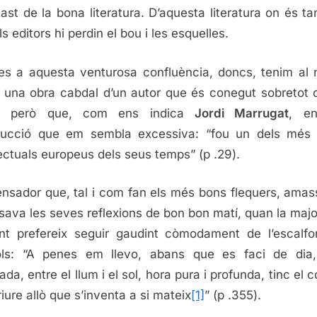
 tast de la bona literatura. D’aquesta literatura on és tan
s editors hi perdin el bou i les esquelles.
es a aquesta venturosa confluència, doncs, tenim al 
 una obra cabdal d’un autor que és conegut sobretot
a però que, com ens indica
Jordi Marrugat
, e
ducció que em sembla excessiva: “fou un dels més
·lectuals europeus dels seus temps” (p .29).
nsador que, tal i com fan els més bons flequers, amas
ava les seves reflexions de bon bon matí, quan la majo
nt prefereix seguir gaudint còmodament de l’escalfo
ols: “A penes em llevo, abans que es faci de dia
ada, entre el llum i el sol, hora pura i profunda, tinc el 
riure allò que s’inventa a si mateix
[1]
” (p .355).