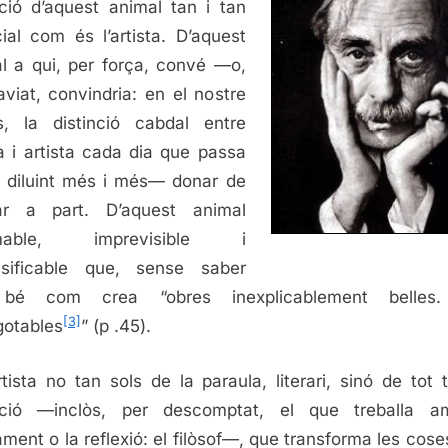
ció d’aquest animal tan i tan
ial com és l’artista. D’aquest
l a qui, per força, convé —o,
viat, convindria: en el nostre
, la distinció cabdal entre
à i artista cada dia que passa
 diluint més i més— donar de
ar a part. D’aquest animal
omable, imprevisible i
ssificable que, sense saber
bé com crea “obres inexplicablement belles.
[3]
gotables
” (p .45).
tista no tan sols de la paraula, literari, sinó de tot t
ició —inclòs, per descomptat, el que treballa a
ment o la reflexió: el filòsof—, que transforma les cose