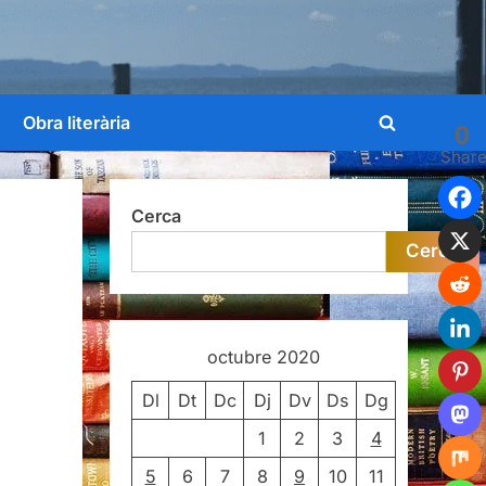
Obra literària
0
Toggle
Shar
search
form
Cerca
Cerca
octubre 2020
Dl
Dt
Dc
Dj
Dv
Ds
Dg
1
2
3
4
5
6
7
8
9
10
11