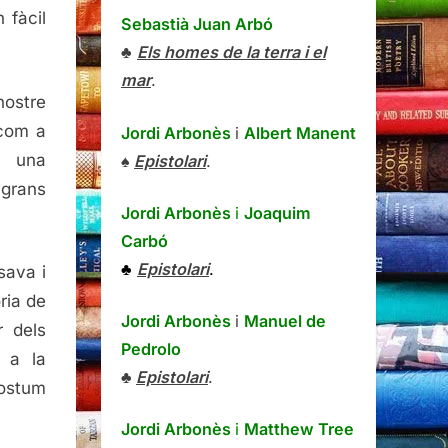
 fàcil
Sebastià Juan Arbó
♣
Els homes de la terra i el
mar
.
nostre
 com a
Jordi Arbonès
i
Albert Manent
n una
♠
Epistolari
.
 grans
Jordi Arbonès
i
Joaquim
Carbó
♣
Epistolari
.
sava i
ria de
Jordi Arbonès
i
Manuel de
r dels
Pedrolo
, a la
♣
Epistolari
.
costum
Jordi Arbonès
i
Matthew Tree