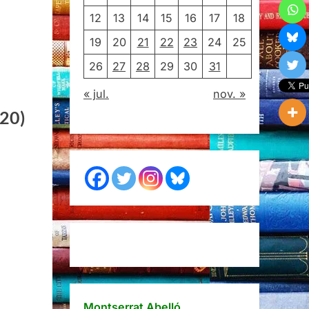
12
13
14
15
16
17
18
19
20
21
22
23
24
25
26
27
28
29
30
31
« jul.
nov. »
020)
,
l
ry
siara,
orell,
0)
Montserrat Abelló