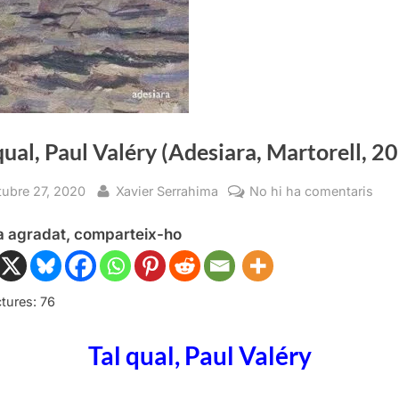
qual, Paul Valéry (Adesiara, Martorell, 2
sted
By
a
tubre 27, 2020
Xavier Serrahima
No hi ha comentaris
Tal
ha agradat, comparteix-ho
qual
Pau
Valé
(Ade
tures:
76
Mart
202
Tal qual, Paul Valéry