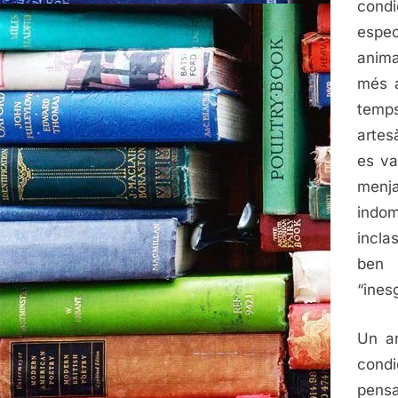
condi
espec
anima
més a
temps
artes
es va
menj
ind
incla
ben 
“ines
Un ar
cond
pensa