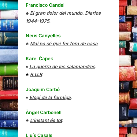
Francisco Candel
♣
El gran dolor del mundo. Diarios
1944-1975
.
Neus Canyelles
♣
Mai no sé què fer fora de casa
.
Karel Čapek
♠
La guerra de les salamandres
.
♣
R.U.R
.
Joaquim Carbó
♠
Elogi de la formiga
.
Àngel Carbonell
♣
L’instant és tot
.
Lluís Casals