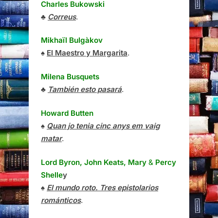
Charles Bukowski
♣
Correus
.
Mikhaïl Bulgàkov
♠
El Maestro y Margarita
.
Milena Busquets
♣
También esto pasará
.
Howard Butten
♠
Quan jo tenia cinc anys em vaig
matar
.
Lord Byron, John Keats, Mary
&
Percy
Shelle
y
♠
El mundo roto. Tres epistolarios
románticos
.