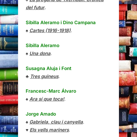
del futur
.
Sibilla Aleramo
i
Dino Campana
♠
Cartes (1916-1918)
.
Sibilla Aleramo
♠
Una dona
.
Susagna Aluja i Font
♣
Tres guineus
.
Francesc-Marc Álvaro
♠
Ara sí que toca!
.
Jorge Amado
♠
Gabriela, clau i canyella
.
♥
Els vells mariners
.