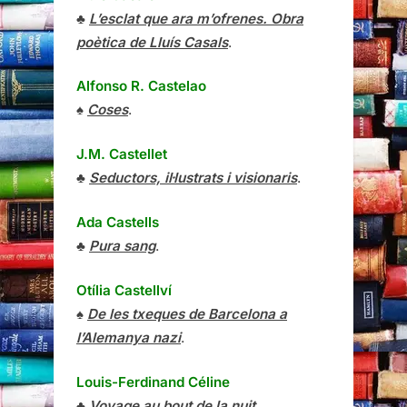
♣
L’esclat que ara m’ofrenes. Obra
poètica de Lluís Casals
.
Alfonso R. Castelao
♠
Coses
.
J.M. Castellet
♣
Seductors, il·lustrats i visionaris
.
Ada Castells
♣
Pura sang
.
Otília Castellví
♠
De les txeques de Barcelona a
l’Alemanya nazi
.
Louis-Ferdinand Céline
♣
Voyage au bout de la nuit
.