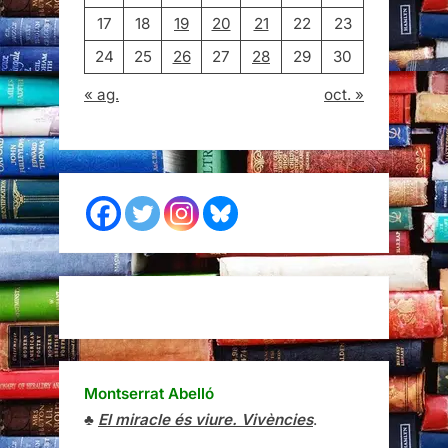
17
18
19
20
21
22
23
24
25
26
27
28
29
30
« ag.
oct. »
Montserrat Abelló
♣
El miracle és viure. Vivències
.