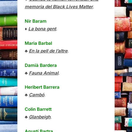
memoria del Black Lives Matter
.
Nir Baram
♦
La bona gent
.
Maria Barbal
♣
En la pell de l’altre
.
Damià Bardera
♣
Fauna Animal
.
Heribert Barrera
♣
Cambó
.
Colin Barrett
♣
Glanbeigh
.
Agustí Bartra