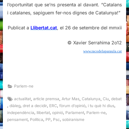
l’oportunitat que se’ns presenta al davant. “Catalans
i catalanes, sapiguem fer-nos dignes de Catalunya!”
Publicat a
Llibertat.cat
, el 26 de setembre del mmxii
© Xavier Serrahima 2o12
www.racodelaparaula.cat
Parlem-ne
Tags:
,
,
,
,
,
actualitat
article premsa
Artur Mas
Catalunya
Ciu
debat
,
,
,
,
,
,
diàleg
dret a decidir
ERC
fòrum d’opinió
i tu què hi dius
,
,
,
,
,
independència
llibertat
opinió
Parlament
Parlem-ne
,
,
,
,
pensament
Política
PP
Psc
sobiranisme