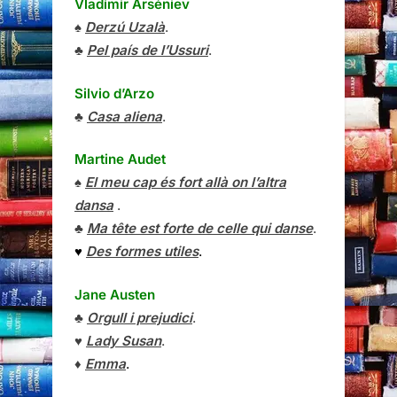
Vladímir Arséniev
♠
Derzú Uzalà
.
♣
Pel país de l’Ussuri
.
Silvio d’Arzo
♣
Casa aliena
.
Martine Audet
♠
El meu cap és fort allà on l’altra
dansa
.
♣
Ma tête est forte de celle qui danse
.
♥
Des formes utiles
.
Jane Austen
♣
Orgull i prejudici
.
♥
Lady Susan
.
♦
Emma
.