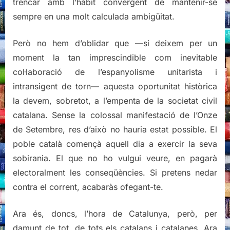
trencar amb l’hàbit convergent de mantenir-se
sempre en una molt calculada ambigüitat.
Però no hem d’oblidar que —si deixem per un
moment la tan imprescindible com inevitable
col·laboració de l’espanyolisme unitarista i
intransigent de torn— aquesta oportunitat històrica
la devem, sobretot, a l’empenta de la societat civil
catalana. Sense la colossal manifestació de l’Onze
de Setembre, res d’això no hauria estat possible. El
poble català començà aquell dia a exercir la seva
sobirania. El que no ho vulgui veure, en pagarà
electoralment les conseqüències. Si pretens nedar
contra el corrent, acabaràs ofegant-te.
Ara és, doncs, l’hora de Catalunya, però, per
damunt de tot, de tots els catalans i catalanes. Ara