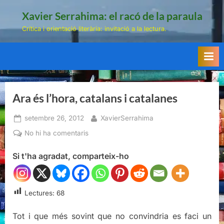
Skip
Xavier Serrahima: el racó de la paraula
to
Crítica i orientació literària: invitació a la lectura.
content
Ara és l’hora, catalans i catalanes
Posted
By
setembre 26, 2012
XavierSerrahima
on
a
No hi ha comentaris
Ara
Si t'ha agradat, comparteix-ho
és
l’hora,
catalans
i
Lectures:
68
catalanes
Tot i que més sovint que no convindria es faci un