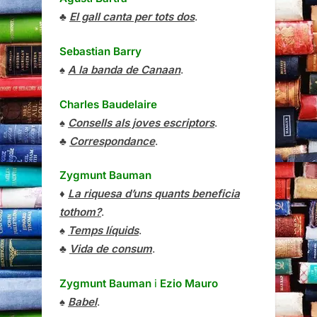
♣
El gall canta per tots dos
.
Sebastian Barry
♠
A la banda de Canaan
.
Charles Baudelaire
♠
Consells als joves escriptors
.
♣
Correspondance
.
Zygmunt Bauman
♦
La riquesa d’uns quants beneficia
tothom?
.
♠
Temps líquids
.
♣
Vida de consum
.
Zygmunt Bauman
i
Ezio Mauro
♠
Babel
.