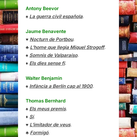
Antony Beevor
♠
La guerra civil española
.
Jaume Benavente
♥
Nocturn de Portbou
.
♣
L’home que llegia Miquel Strogoff
.
♠
Somnis de Valparaíso
.
♦
Els dies sense fi
.
Walter Benjamin
♠
Infància a Berlín cap al 1900
.
Thomas Bernhard
♠
Els meus premis
.
♦
Sí
.
♥
L’imitador de veus
.
♣
Formigó
.