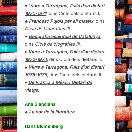
♥
Viure a Tarragona, Fulls d’un dietari
1970-1971
, dins Cicle dels dietaris I.
♣
Francesc Pujols per ell mateix
, dins
Cicle de biografies III
.
♥
Geografia espiritual de Catalunya
,
dins
Cicle de biografies III
.
♦
Viure a Tarragona, Fulls d’un dietari
1972-1974
, dins Cicle dels dietaris II.
♠
Viure a Tarragona, Fulls d’un dietari
1975-1976
, dins Cicle dels dietaris II.
♦
De França a Mèxic. Dietari de
viatge
.
Ana Blandiana
♣
La por de la literatura
.
Hans Blumenberg