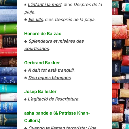
♠
L’infant i la mort
, dins
Després de la
pluja
.
♣
Els ulls
, dins
Després de la pluja
.
Honoré de Balzac
♣
Splendeurs et misères des
courtisanes
.
Gerbrand Bakker
♠
A dalt tot està tranquil
.
♣
Deu oques blanques
.
Josep Ballester
♠
L’agitació de l’escriptura
.
asha bandele (& Patrisse Khan-
Cullors)
♣
Cuando te llaman terrorista: Una