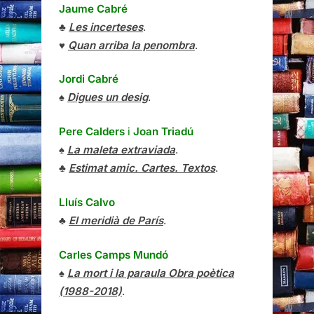
Jaume Cabré
♣
Les incerteses
.
♥
Quan arriba la penombra
.
Jordi Cabré
♠
Digues un desig
.
Pere Calders
i
Joan Triadú
♠
La maleta extraviada
.
♣
Estimat amic. Cartes. Textos
.
Lluís Calvo
♣
El meridià de París
.
Carles Camps Mundó
♠
La mort i la paraula Obra poètica
(1988-2018)
.