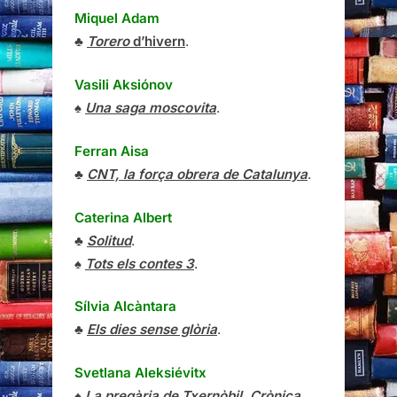
Miquel Adam
♣
Torero
d’hivern
.
Vasili Aksiónov
♠
Una saga moscovita
.
Ferran Aisa
♣
CNT, la força obrera de Catalunya
.
Caterina Albert
♣
Solitud
.
♠
Tots els contes 3
.
Sílvia Alcàntara
♣
Els dies sense glòria
.
Svetlana Aleksiévitx
♠
La pregària de Txernòbil. Crònica