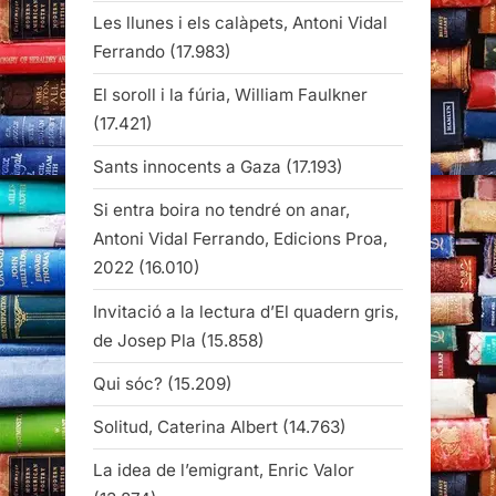
Les llunes i els calàpets, Antoni Vidal
Ferrando
(17.983)
El soroll i la fúria, William Faulkner
(17.421)
Sants innocents a Gaza
(17.193)
Si entra boira no tendré on anar,
Antoni Vidal Ferrando, Edicions Proa,
2022
(16.010)
Invitació a la lectura d’El quadern gris,
de Josep Pla
(15.858)
Qui sóc?
(15.209)
Solitud, Caterina Albert
(14.763)
La idea de l’emigrant, Enric Valor