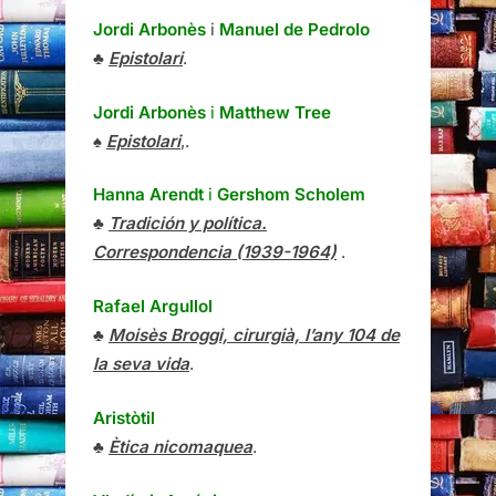
Jordi Arbonès
i
Manuel de Pedrolo
♣
Epistolari
.
Jordi Arbonès
i
Matthew Tree
♠
Epistolari
,.
Hanna Arendt
i
Gershom Scholem
♣
Tradición y política.
Correspondencia (1939-1964)
.
Rafael Argullol
♣
Moisès Broggi, cirurgià, l’any 104 de
la seva vida
.
Aristòtil
♣
Ètica nicomaquea
.