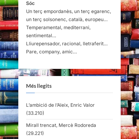
Sóc
Un terç empordanès, un terç egarenc,
un terç solsonenc, català, europeu…
Temperamental, mediterrani,
sentimental…
Lliurepensador, racional, lletraferit…
Pare, company, amic…
Més llegits
L’ambició de l’Aleix, Enric Valor
(33.210)
Mirall trencat, Mercè Rodoreda
(29.221)