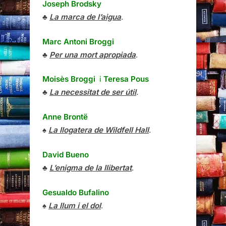
Joseph Brodsky
♣
La marca de l’aigua
.
Marc Antoni Broggi
♣
Per una mort apropiada
.
Moisès Broggi
i
Teresa Pous
♣
La necessitat de ser útil
.
Anne Brontë
♠
La llogatera de Wildfell Hall
.
David Bueno
♣
L’enigma de la llibertat
.
Gesualdo Bufalino
♠
La llum i el dol
.