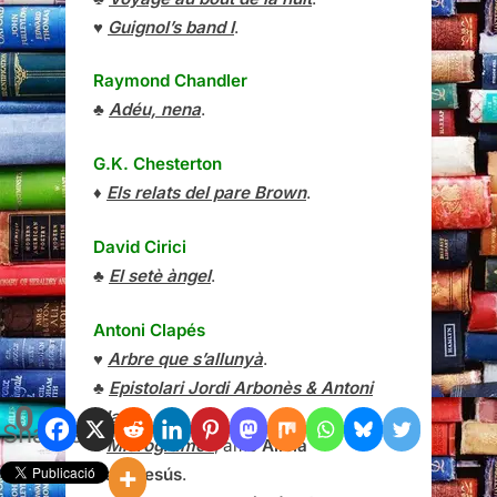
♥
Guignol’s band I
.
Raymond Chandler
♣
Adéu, nena
.
G.K. Chesterton
♦
Els relats del pare Brown
.
David Cirici
♣
El setè àngel
.
Antoni Clapés
♥
Arbre que s’allunyà
.
♣
Epistolari Jordi Arbonès & Antoni
0
Clapés
.
Shares
♠
Microgrames
, amb
Alícia
Casadesús
.