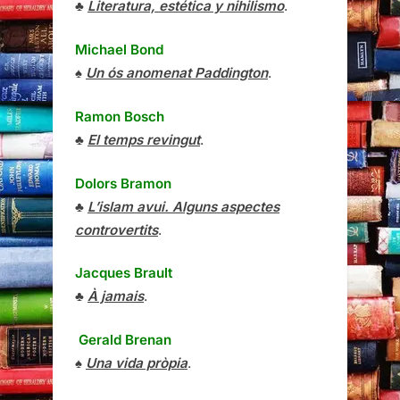
♣
Literatura, estética y nihilismo
.
Michael Bond
♠
Un ós anomenat Paddington
.
Ramon Bosch
♣
El temps revingut
.
Dolors Bramon
♣
L’islam avui. Alguns aspectes
controvertits
.
Jacques Brault
♣
À jamais
.
Gerald Brenan
♠
Una vida pròpia
.