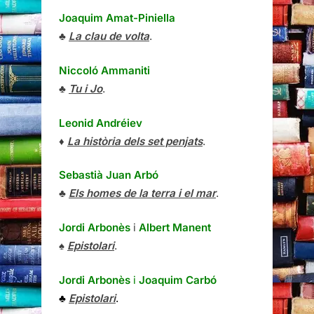
Joaquim Amat-Piniella
♣
La clau de volta
.
Niccoló Ammaniti
♣
Tu i Jo
.
Leonid Andréiev
♦
La història dels set penjats
.
Sebastià Juan Arbó
♣
Els homes de la terra i el mar
.
Jordi Arbonès
i
Albert Manent
♠
Epistolari
.
Jordi Arbonès
i
Joaquim Carbó
♣
Epistolari
.