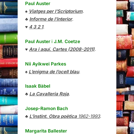
Paul Auster
♠
Viatges per l’Scriptorium
.
♣
Informe de l’interior
.
♥
4 3 2 1
.
Paul Auster
i
J.M. Coetze
♥
Ara i aquí. Cartes (2008-2011)
.
Nii Ayikwei Parkes
♠
L’enigma de l’ocell blau
.
Isaak Bàbel
♣
La Cavalleria Roja
.
Josep-Ramon Bach
♣
L’instint. Obra poètica
1962-1993
.
Margarita Ballester