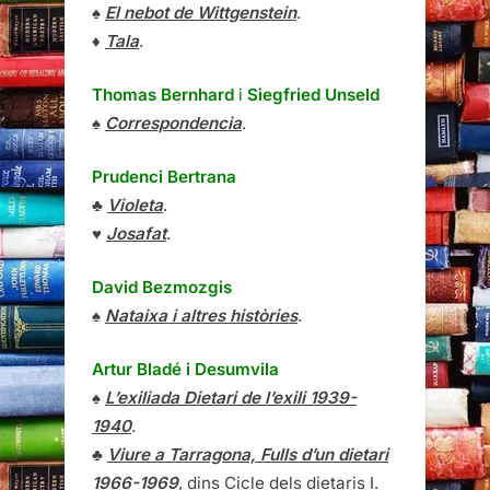
♠
El nebot de Wittgenstein
.
♦
Tala
.
Thomas Bernhard
i
Siegfried Unseld
♠
Correspondencia
.
Prudenci Bertrana
♣
Violeta
.
♥
Josafat
.
David Bezmozgis
♠
Nataixa i altres històries
.
Artur Bladé i Desumvila
♠
L’exiliada Dietari de l’exili 1939-
1940
.
♣
Viure a Tarragona, Fulls d’un dietari
1966-1969
, dins Cicle dels dietaris I.