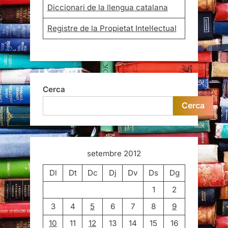
Diccionari de la llengua catalana
Registre de la Propietat Intel·lectual
Cerca
Cerca
setembre 2012
Dl
Dt
Dc
Dj
Dv
Ds
Dg
1
2
3
4
5
6
7
8
9
10
11
12
13
14
15
16