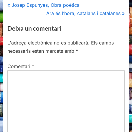
Navegació
P
Josep Espunyes, Obra poètica
r
N
Ara és l’hora, catalans i catalanes
d'entrades
e
e
Deixa un comentari
v
x
i
t
L'adreça electrònica no es publicarà.
Els camps
o
P
necessaris estan marcats amb
*
u
o
s
s
Comentari
*
P
t
o
:
s
t
: