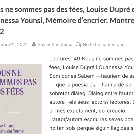
2022”
s ne sommes pas des fées, Louise Dupré 
nessa Younsi, Mémoire d’encrier, Montre
2
sted
By
a
tubre 11, 2022
Xavier Serrahima
No hi ha comentaris
Nou
Lectures: 49 Nous ne sommes pas
ne
som
fées, Louise Dupré i Ouanessa You
pas
Som dones Sabem —hauríem de s
des
— que la poesia és —hauria de se
fées
sobretot diàleg. Diàleg entre l’autor
Loui
autora i els seus lectors/ lectores. 
Dup
o, més exactament, co-creació.
et
Oua
L’autor/autora escriu les seves poe
Youn
no tan sols perquè siguin llegides s
Mém