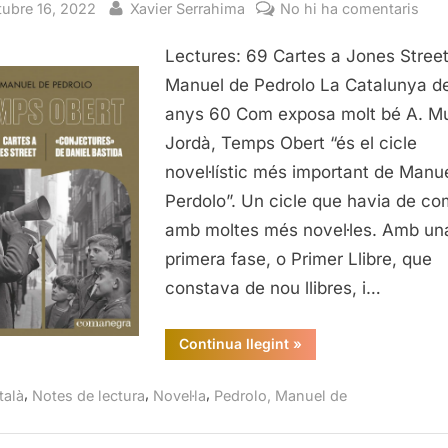
sted
By
a
tubre 16, 2022
Xavier Serrahima
No hi ha comentaris
Car
Lectures: 69 Cartes a Jones Street
a
Jon
Manuel de Pedrolo La Catalunya de
Stre
anys 60 Com exposa molt bé A. M
Man
Jordà, Temps Obert “és el cicle
de
novel·lístic més important de Manu
Pedr
Perdolo”. Un cicle que havia de co
Com
amb moltes més novel·les. Amb un
202
primera fase, o Primer Llibre, que
constava de nou llibres, i…
“Cartes
Continua llegint
»
a
Jones
Street,
,
,
,
talà
Notes de lectura
Novel·la
Pedrolo, Manuel de
Manuel
de
Pedrolo,
Comanegra,