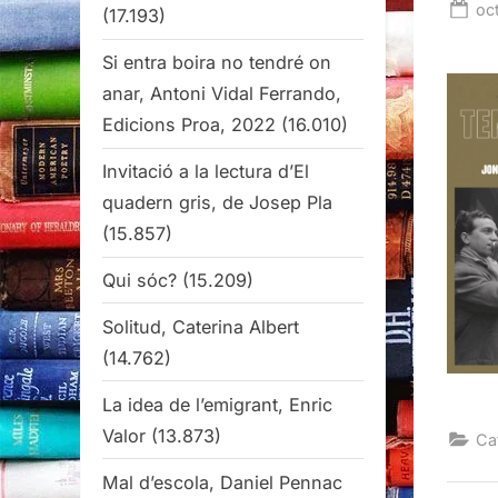
Po
oc
(17.193)
on
Si entra boira no tendré on
anar, Antoni Vidal Ferrando,
Edicions Proa, 2022
(16.010)
Invitació a la lectura d’El
quadern gris, de Josep Pla
(15.857)
Qui sóc?
(15.209)
Solitud, Caterina Albert
(14.762)
La idea de l’emigrant, Enric
Valor
(13.873)
Ca
Mal d’escola, Daniel Pennac