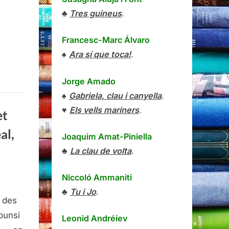
rier,
♣
Tres guineus
.
real,
2
Francesc-Marc Álvaro
♠
Ara sí que toca!
.
Jorge Amado
♠
Gabriela, clau i canyella
.
♥
Els vells mariners
.
et
al,
Joaquim Amat-Piniella
♣
La clau de volta
.
Niccoló Ammaniti
s
♣
Tu i Jo
.
 des
mes
ounsi
Leonid Andréiev