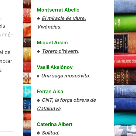
Montserrat Abelló
tes
,
♣
El miracle és viure.
es
ls
Vivències
.
et,
unné-
uel
Miquel Adam
♣
Torero
d’hivern
.
el de
olo,
mptar
anegra,
Vasili Aksiónov
a
2
♠
Una saga moscovita
.
Ferran Aisa
♣
CNT, la força obrera de
Catalunya
.
Caterina Albert
♣
Solitud
.