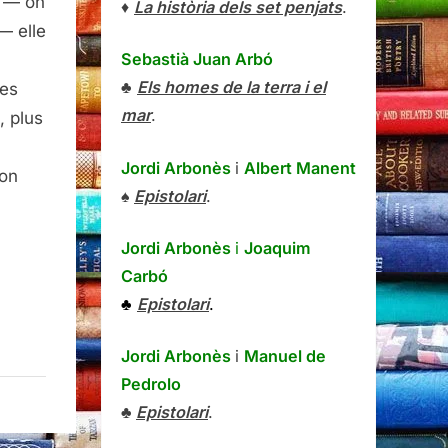
 — on
♦
La història dels set penjats
.
— elle
Sebastià Juan Arbó
se
♣
Els homes de la terra i el
ses
é
mar
.
, plus
essa
Jordi Arbonès
i
Albert Manent
si,
non
♠
Epistolari
.
ire
rier,
réal,
Jordi Arbonès
i
Joaquim
2
Carbó
♣
Epistolari
.
Jordi Arbonès
i
Manuel de
Pedrolo
♣
Epistolari
.