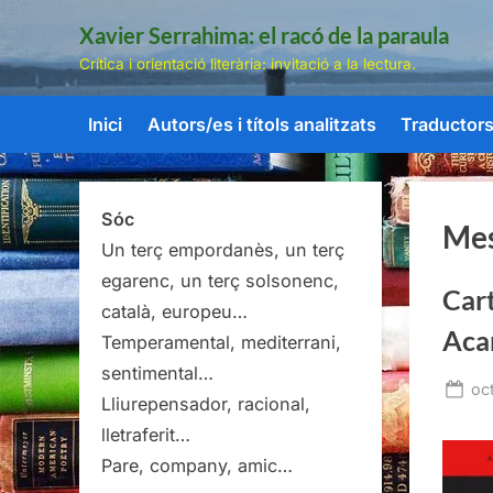
Skip
Xavier Serrahima: el racó de la paraula
to
Crítica i orientació literària: invitació a la lectura.
content
Inici
Autors/es i títols analitzats
Traductors/
Sóc
Me
Un terç empordanès, un terç
egarenc, un terç solsonenc,
Car
català, europeu…
Aca
Temperamental, mediterrani,
sentimental…
Po
oc
Lliurepensador, racional,
on
lletraferit…
Pare, company, amic…