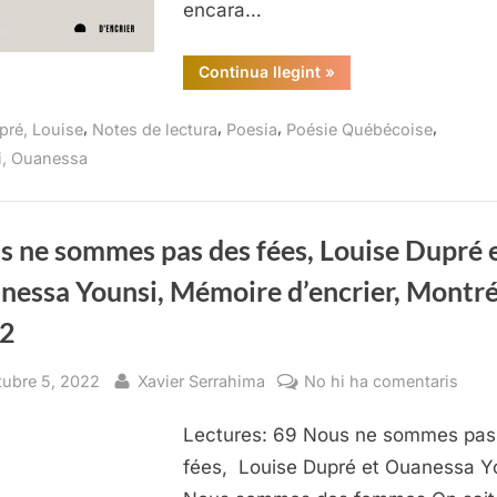
encara…
d’enc
Mont
“Nous
Continua llegint
»
202
ne
sommes
pas
,
,
,
,
pré, Louise
Notes de lectura
Poesia
Poésie Québécoise
des
fées,
i, Ouanessa
Louise
Dupré
et
Ouanessa
Younsi,
Mémoire
s ne sommes pas des fées, Louise Dupré 
d’encrier,
Montreal,
nessa Younsi, Mémoire d’encrier, Montré
2022”
2
sted
By
a
tubre 5, 2022
Xavier Serrahima
No hi ha comentaris
Nou
Lectures: 69 Nous ne sommes pas
ne
som
fées, Louise Dupré et Ouanessa Y
pas