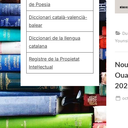
de Poesia
Diccionari català-valencià-
balear
Du
Diccionari de la llengua
Youns
catalana
Registre de la Propietat
Nou
Intel·lectual
Oua
202
Po
oc
on