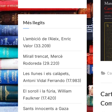
Més llegits
L’ambició de l’Aleix, Enric
Valor
(33.209)
Mirall trencat, Mercè
Rodoreda
(29.220)
Ca
Les llunes i els calàpets,
Antoni Vidal Ferrando
(17.983)
El soroll i la fúria, William
Cart
Faulkner
(17.420)
Com
Sants innocents a Gaza