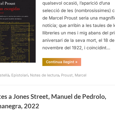
192
qualsevol ocasió, l’aparició d’una
Mar
selecció de les (nombrosíssimes) c
Pro
de Marcel Proust seria una magníf
Aca
notícia; que arribin a les taules de 
20
llibreries un mes i mig abans del pr
aniversari de la seva mort, el 18 de
novembre del 1922, i coincidint…
“Cartas
Continua llegint
»
escogidas
(1888-
1922),
,
,
,
stellà
Epistolari
Notes de lectura
Proust, Marcel
Marcel
Proust,
Acantilado,
2022”
es a Jones Street, Manuel de Pedrolo,
anegra, 2022