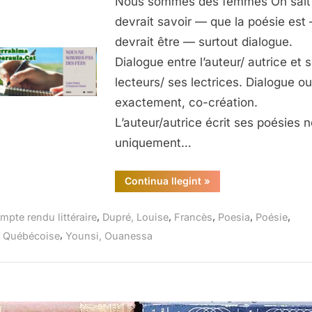
Nous sommes des femmes On sait
des
devrait savoir — que la poésie est 
fées,
devrait être — surtout dialogue.
Loui
Dialogue entre l’auteur/ autrice et 
Dupr
lecteurs/ ses lectrices. Dialogue ou
et
Ouan
exactement, co-création.
Youn
L’auteur/autrice écrit ses poésies 
Mémo
uniquement…
d’enc
Mont
“Nous
Continua llegint
»
202
ne
sommes
pas
,
,
,
,
,
mpte rendu littéraire
Dupré, Louise
Francès
Poesia
Poésie
des
fées,
,
e Québécoise
Younsi, Ouanessa
Louise
Dupré
et
Ouanessa
Younsi,
Mémoire
d’encrier,
Montréal,