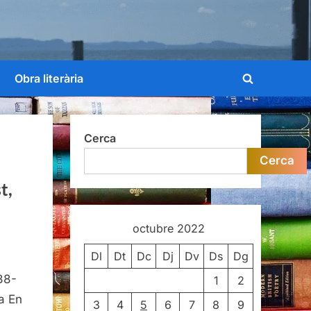
Obra literària
Toggle
search
form
Cerca
Cerca
t,
octubre 2022
Dl
Dt
Dc
Dj
Dv
Ds
Dg
tas
88-
ogidas
1
2
88-
a En
3
4
5
6
7
8
9