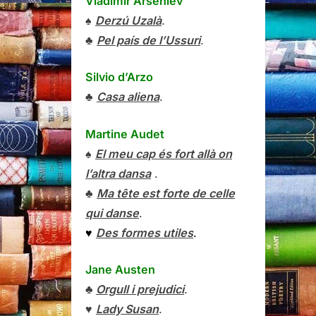
Vladímir Arséniev
♠
Derzú Uzalà
.
♣
Pel país de l’Ussuri
.
Silvio d’Arzo
♣
Casa aliena
.
Martine Audet
♠
El meu cap és fort allà on
l’altra dansa
.
♣
Ma tête est forte de celle
qui danse
.
♥
Des formes utiles
.
Jane Austen
♣
Orgull i prejudici
.
♥
Lady Susan
.