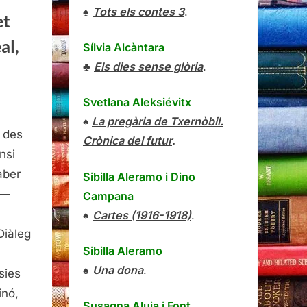
♠
Tots els contes 3
.
et
al,
Sílvia Alcàntara
♣
Els dies sense glòria
.
Svetlana Aleksiévitx
s
♠
La pregària de Txernòbil.
 des
Crònica del futur
.
mes
nsi
aber
Sibilla Aleramo
i
Dino
r—
Campana
,
♠
Cartes (1916-1918)
.
se
Diàleg
ré
Sibilla Aleramo
♠
Una dona
.
nessa
sies
si,
inó,
Susagna Aluja i Font
oire