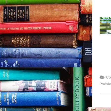
Co
Poési