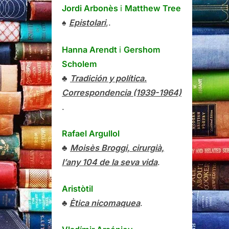
Jordi Arbonès
i
Matthew Tree
♠
Epistolari
,.
Hanna Arendt
i
Gershom
Scholem
♣
Tradición y política.
Correspondencia (1939-1964)
.
Rafael Argullol
♣
Moisès Broggi, cirurgià,
l’any 104 de la seva vida
.
Aristòtil
♣
Ètica nicomaquea
.