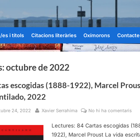
es i títols
Citacions literàries
Oxímorons
Contacte
s:
octubre de 2022
tas escogidas (1888-1922), Marcel Prous
ntilado, 2022
sted
By
a
tubre 24, 2022
Xavier Serrahima
No hi ha comentaris
Car
Lectures: 84 Cartas escogidas (18
esc
(18
1922), Marcel Proust La vida escrit