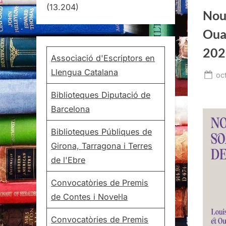
(13.204)
Nou
Oua
202
Associació d'Escriptors en
Llengua Catalana
Po
oc
on
Biblioteques Diputació de
Barcelona
Biblioteques Públiques de
Girona, Tarragona i Terres
de l'Ebre
Convocatòries de Premis
de Contes i Novel·la
Convocatòries de Premis