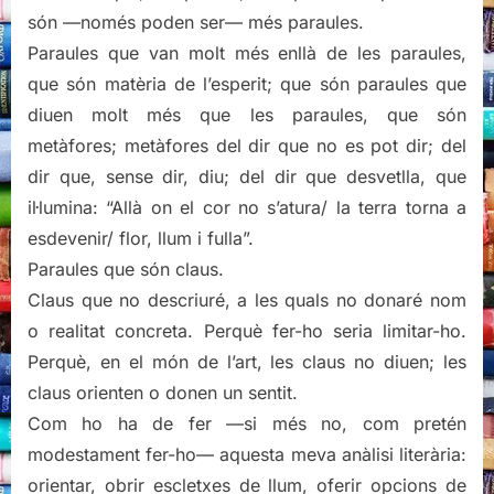
són —només poden ser— més paraules.
Paraules que van molt més enllà de les paraules,
que són matèria de l’esperit; que són paraules que
diuen molt més que les paraules, que són
metàfores; metàfores del dir que no es pot dir; del
dir que, sense dir, diu; del dir que desvetlla, que
il·lumina: “Allà on el cor no s’atura/ la terra torna a
esdevenir/ flor, llum i fulla”.
Paraules que són claus.
Claus que no descriuré, a les quals no donaré nom
o realitat concreta. Perquè fer-ho seria limitar-ho.
Perquè, en el món de l’art, les claus no diuen; les
claus orienten o donen un sentit.
Com ho ha de fer —si més no, com pretén
modestament fer-ho— aquesta meva anàlisi literària:
orientar, obrir escletxes de llum, oferir opcions de