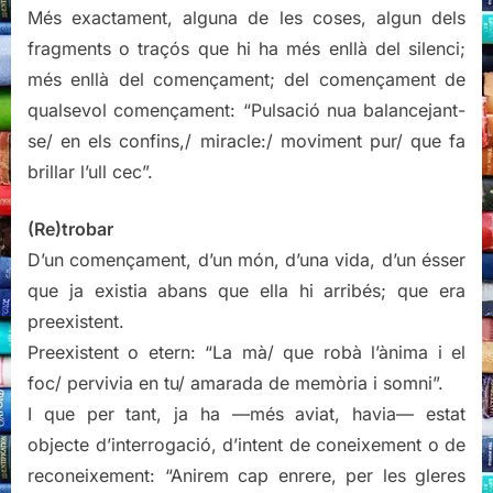
Més exactament, alguna de les coses, algun dels
fragments o traçós que hi ha més enllà del silenci;
més enllà del començament; del començament de
qualsevol començament: “Pulsació nua balancejant-
se/ en els confins,/ miracle:/ moviment pur/ que fa
brillar l’ull cec”.
(Re)trobar
D’un començament, d’un món, d’una vida, d’un ésser
que ja existia abans que ella hi arribés; que era
preexistent.
Preexistent o etern: “La mà/ que robà l’ànima i el
foc/ pervivia en tu/ amarada de memòria i somni”.
I que per tant, ja ha —més aviat, havia— estat
objecte d’interrogació, d’intent de coneixement o de
reconeixement: “Anirem cap enrere, per les gleres