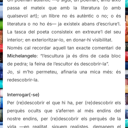
passa el mateix que amb la literatura (o amb
qualsevol art); un llibre no és autèntic o no; o és
literatura o no ho és— ja existeix abans d’escriure’l.
La tasca del poeta consisteix en extreure’l del seu
interior; en exterioritzar-lo, en donar-hi visibilitat.
Només cal recordar aquell tan exacte comentari de
Michelangelo
: “l’escultura ja és dins de cada bloc
de pedra; la feina de l’escultor és descobrir-la”.
Jo, si m’ho permeteu, afinaria una mica més: és
redescobrir-la.
Interrogar(-se)
Per (re)descobrir el que hi ha, per (re)descobrir els
perquès ocults que s’aferren al més endins del
nostre endins, per (re)descobrir els perquès de la
vida —en realitat, siguem realistes, demanem el