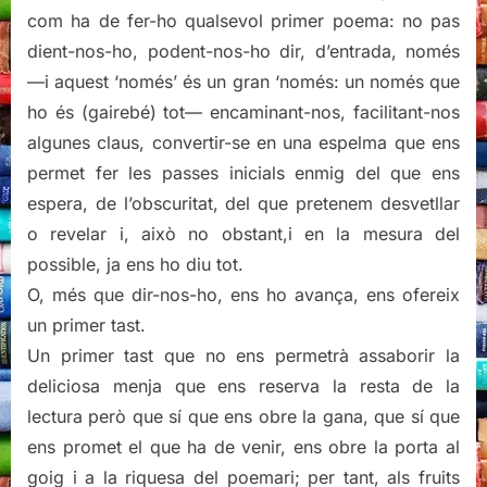
com ha de fer-ho qualsevol primer poema: no pas
dient-nos-ho, podent-nos-ho dir, d’entrada, només
—i aquest ‘només’ és un gran ‘només: un només que
ho és (gairebé) tot— encaminant-nos, facilitant-nos
algunes claus, convertir-se en una espelma que ens
permet fer les passes inicials enmig del que ens
espera, de l’obscuritat, del que pretenem desvetllar
o revelar i, això no obstant,i en la mesura del
possible, ja ens ho diu tot.
O, més que dir-nos-ho, ens ho avança, ens ofereix
un primer tast.
Un primer tast que no ens permetrà assaborir la
deliciosa menja que ens reserva la resta de la
lectura però que sí que ens obre la gana, que sí que
ens promet el que ha de venir, ens obre la porta al
goig i a la riquesa del poemari; per tant, als fruits