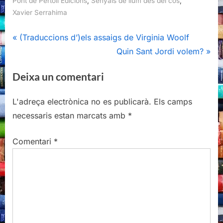
Navegació
r
N
Quin Sant Jordi volem?
d'entrades
e
e
Deixa un comentari
v
x
i
t
L'adreça electrònica no es publicarà.
Els camps
o
P
necessaris estan marcats amb
*
u
o
s
s
Comentari
*
P
t
o
:
s
t
: