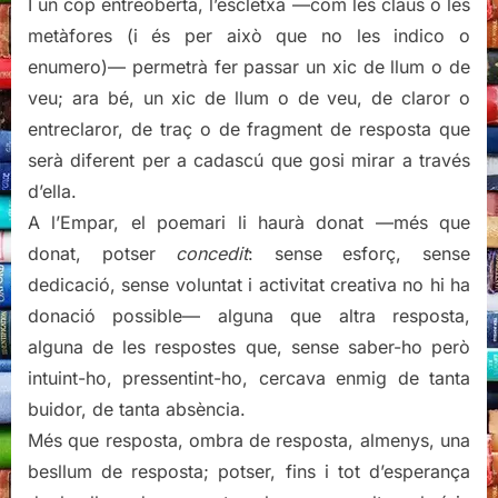
I un cop entreoberta, l’escletxa —com les claus o les
metàfores (i és per això que no les indico o
enumero)— permetrà fer passar un xic de llum o de
veu; ara bé, un xic de llum o de veu, de claror o
entreclaror, de traç o de fragment de resposta que
serà diferent per a cadascú que gosi mirar a través
d’ella.
A l’Empar, el poemari li haurà donat —més que
donat, potser
concedit
: sense esforç, sense
dedicació, sense voluntat i activitat creativa no hi ha
donació possible— alguna que altra resposta,
alguna de les respostes que, sense saber-ho però
intuint-ho, pressentint-ho, cercava enmig de tanta
buidor, de tanta absència.
Més que resposta, ombra de resposta, almenys, una
besllum de resposta; potser, fins i tot d’esperança