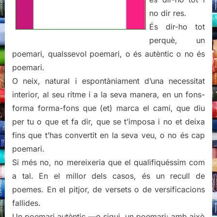
no dir res.
És dir-ho tot
perquè, un
poemari, qualssevol poemari, o és autèntic o no és
poemari.
O neix, natural i espontàniament d’una necessitat
interior, al seu ritme i a la seva manera, en un fons-
forma forma-fons que (et) marca el camí, que diu
per tu o que et fa dir, que se t’imposa i no et deixa
fins que t’has convertit en la seva veu, o no és cap
poemari.
Si més no, no mereixeria que el qualifiquéssim com
a tal. En el millor dels casos, és un recull de
poemes. En el pitjor, de versets o de versificacions
fallides.
Un poemari autèntic —o sigui, un poemari; amb això