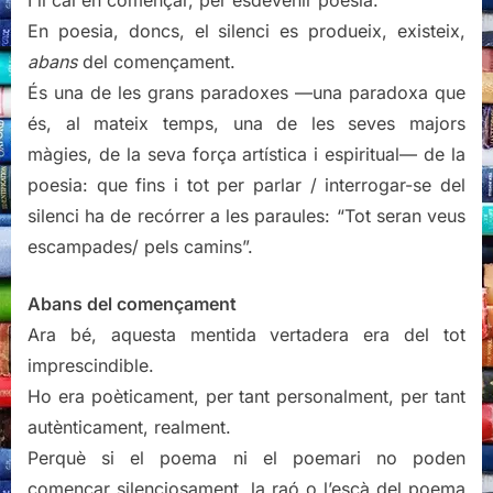
I li cal en començar, per esdevenir poesia.
En poesia, doncs, el silenci es produeix, existeix,
abans
del començament.
És una de les grans paradoxes —una paradoxa que
és, al mateix temps, una de les seves majors
màgies, de la seva força artística i espiritual— de la
poesia: que fins i tot per parlar / interrogar-se del
silenci ha de recórrer a les paraules: “Tot seran veus
escampades/ pels camins”.
Abans del començament
Ara bé, aquesta mentida vertadera era del tot
imprescindible.
Ho era poèticament, per tant personalment, per tant
autènticament, realment.
Perquè si el poema ni el poemari no poden
començar silenciosament, la raó o l’escà del poema