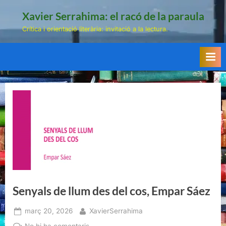
Skip
Xavier Serrahima: el racó de la paraula
to
Crítica i orientació literària: invitació a la lectura.
content
Senyals de llum des del cos, Empar Sáez
Posted
By
març 20, 2026
XavierSerrahima
on
a
No hi ha comentaris