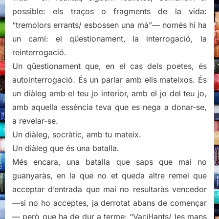
possible: els traços o fragments de la vida:
“tremolors errants/ esbossen una mà”— només hi ha
un camí: el qüestionament, la interrogació, la
reinterrogació.
Un qüestionament que, en el cas dels poetes, és
autointerrogació. És un parlar amb ells mateixos. És
un diàleg amb el teu jo interior, amb el jo del teu jo,
amb aquella essència teva que es nega a donar-se,
a revelar-se.
Un diàleg, socràtic, amb tu mateix.
Un diàleg que és una batalla.
Més encara, una batalla que saps que mai no
guanyaràs, en la que no et queda altre remei que
acceptar d’entrada que mai no resultaràs vencedor
—si no ho acceptes, ja derrotat abans de començar
— però que ha de dur a terme: “Vacil·lants/ les mans