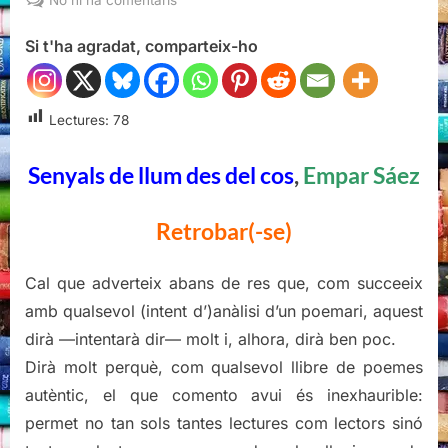
Senyals
Si t'ha agradat, comparteix-ho
de
llum
des
del
Lectures:
78
cos,
Empar
Senyals de llum des del cos
,
Empar Sáez
Sáez
Retrobar(-se)
Cal que adverteix abans de res que, com succeeix
amb qualsevol (intent d’)anàlisi d’un poemari, aquest
dirà —intentarà dir— molt i, alhora, dirà ben poc.
Dirà molt perquè, com qualsevol llibre de poemes
autèntic, el que comento avui és inexhaurible:
permet no tan sols tantes lectures com lectors sinó