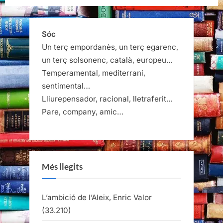
Un terç empordanès, un terç egarenc,
un terç solsonenc, català, europeu…
Temperamental, mediterrani,
sentimental…
Lliurepensador, racional, lletraferit…
Pare, company, amic…
Més llegits
L’ambició de l’Aleix, Enric Valor
(33.210)
Mirall trencat, Mercè Rodoreda
(29.222)
Les llunes i els calàpets, Antoni Vidal