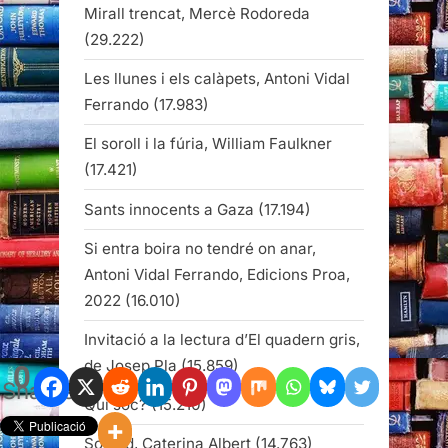
Ferrando
(17.983)
El soroll i la fúria, William Faulkner
(17.421)
Sants innocents a Gaza
(17.194)
Si entra boira no tendré on anar,
Antoni Vidal Ferrando, Edicions Proa,
2022
(16.010)
Invitació a la lectura d’El quadern gris,
de Josep Pla
(15.859)
Qui sóc?
(15.210)
Solitud, Caterina Albert
(14.763)
0
Shares
La idea de l’emigrant, Enric Valor
(13.875)