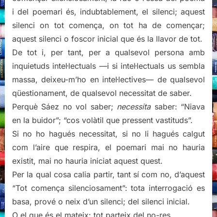
i del poemari és, indubtablement, el silenci; aquest
silenci on tot comença, on tot ha de començar;
aquest silenci o foscor inicial que és la llavor de tot.
De tot i, per tant, per a qualsevol persona amb
inquietuds intel·lectuals —i si intel·lectuals us sembla
massa, deixeu-m’ho en intel·lectives— de qualsevol
qüestionament, de qualsevol necessitat de saber.
Perquè Sáez no vol saber;
necessita
saber: “Niava
en la buidor”; “cos volàtil que pressent vastituds”.
Si no ho hagués necessitat, si no li hagués calgut
com l’aire que respira, el poemari mai no hauria
existit, mai no hauria iniciat aquest quest.
Per la qual cosa calia partir, tant sí com no, d’aquest
“Tot comença silenciosament”: tota interrogació es
basa, prové o neix d’un silenci; del silenci inicial.
O el que és el mateix: tot parteix del no-res.