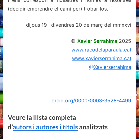
I ens correspon a nosaltres i només a nosaltres
(decidir emprendre el camí per) trobar-los.
dijous 19 i divendres 20 de març del mmxxvi
©
Xavier Serrahima
2025
www.racodelaparaula.cat
www.xavierserrahima.cat
@Xavierserrahima
orcid.org/0000-0003-3528-4499
Veure la llista completa
d’
autors i autores i títols
analitzats
Veure la llista completa
de
traductors i traductores
de les obres
analitzades