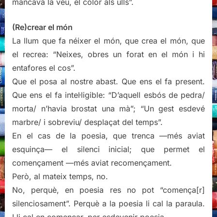
mancava la veu, el color als ulls”.
(Re)crear el món
La llum que fa néixer el món, que crea el món, que
el recrea: “Neixes, obres un forat en el món i hi
entafores el cos”.
Que el posa al nostre abast. Que ens el fa present.
Que ens el fa intel·ligible: “D’aquell esbós de pedra/
morta/ n’havia brostat una mà”; “Un gest esdevé
marbre/ i sobreviu/ desplaçat del temps”.
En el cas de la poesia, que trenca —més aviat
esquinça— el silenci inicial; que permet el
començament —més aviat recomençament.
Però, al mateix temps, no.
No, perquè, en poesia res no pot “comença[r]
silenciosament”. Perquè a la poesia li cal la paraula.