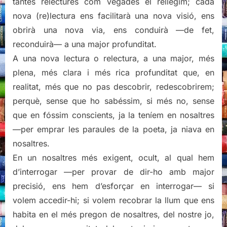
tantes relectures com vegades el rellegim; cada
nova (re)lectura ens facilitarà una nova visió, ens
obrirà una nova via, ens conduirà —de fet,
reconduirà— a una major profunditat.
A una nova lectura o relectura, a una major, més
plena, més clara i més rica profunditat que, en
realitat, més que no pas descobrir, redescobrirem;
perquè, sense que ho sabéssim, si més no, sense
que en fóssim conscients, ja la teníem en nosaltres
—per emprar les paraules de la poeta, ja niava en
nosaltres.
En un nosaltres més exigent, ocult, al qual hem
d’interrogar —per provar de dir-ho amb major
precisió, ens hem d’esforçar en interrogar— si
volem accedir-hi; si volem recobrar la llum que ens
habita en el més pregon de nosaltres, del nostre jo,