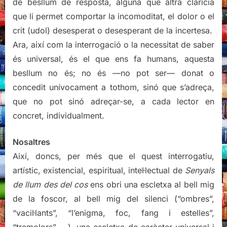
de besllum de resposta, alguna que altra clarícia
que li permet comportar la incomoditat, el dolor o el
crit (udol) desesperat o desesperant de la incertesa.
Ara, així com la interrogació o la necessitat de saber
és universal, és el que ens fa humans, aquesta
besllum no és; no és —no pot ser— donat o
concedit unívocament a tothom, sinó que s’adreça,
que no pot sinó adreçar-se, a cada lector en
concret, individualment.
Nosaltres
Així, doncs, per més que el quest interrogatiu,
artístic, existencial, espiritual, intel·lectual de
Senyals
de llum des del cos
ens obri una escletxa al bell mig
de la foscor, al bell mig del silenci (“ombres”,
“vacil·lants”, “l’enigma, foc, fang i estelles”,