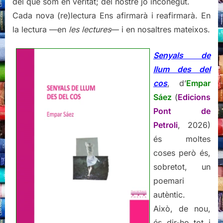
del que som en veritat; del nostre jo inconegut.
Cada nova (re)lectura Ens afirmarà i reafirmarà. En
la lectura —en
les lectures­
— i en nosaltres mateixos.
Senyals de
llum des del
cos
, d’
Empar
Sáez
(
Edicions
Pont de
Petroli
, 2026)
és moltes
coses però és,
sobretot, un
poemari
autèntic.
Això, de nou,
és dir-ho tot i