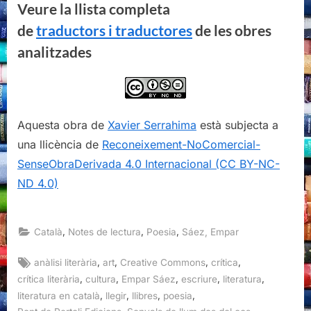
Aquesta obra de
Xavier Serrahima
està subjecta a
una llicència de
Reconeixement-NoComercial-
SenseObraDerivada 4.0 Internacional (CC BY-NC-
ND 4.0)
,
,
,
Català
Notes de lectura
Poesia
Sáez, Empar
Tags:
,
,
,
,
anàlisi literària
art
Creative Commons
crítica
,
,
,
,
,
crítica literària
cultura
Empar Sáez
escriure
literatura
,
,
,
,
literatura en català
llegir
llibres
poesia
,
,
Pont de Pertoli Edicions
Senyals de llum des del cos
Xavier Serrahima
P
(Traduccions d’)els assaigs de Virginia Woolf