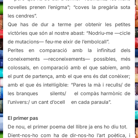
novelles prenen l’enigma”; “coves la pregària sota
les cendres”.
Que has de dur a terme per obtenir les petites
victòries que són al nostre abast: “Nodriu-me —cicle
de mutacions— feu-me eixir de l’embolcall”.
Perites en comparació amb la infinitud dels
coneixements —reconeixements— possibles, més
colossals, en comparació amb el que sabíem, amb
el punt de partença, amb el que ens és dat conèixer;
amb el que és intel·ligible: “Pares la mà i reculls/ de
les branques silents/ el compàs harmònic de
l’univers:/ un cant d’ocell en cada paraula”.
El primer pas
De nou, el primer poema del llibre ja ens ho diu tot.
Dient-nos-ho com ha de dir-nos-ho l’art poètica, i