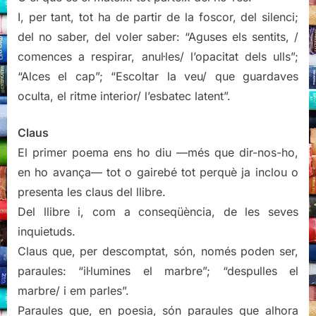
I, per tant, tot ha de partir de la foscor, del silenci;
del no saber, del voler saber: “Aguses els sentits, /
comences a respirar, anul·les/ l’opacitat dels ulls”;
“Alces el cap”; “Escoltar la veu/ que guardaves
oculta, el ritme interior/ l’esbatec latent”.
Claus
El primer poema ens ho diu —més que dir-nos-ho,
en ho avança— tot o gairebé tot perquè ja inclou o
presenta les claus del llibre.
Del llibre i, com a conseqüència, de les seves
inquietuds.
Claus que, per descomptat, són, només poden ser,
paraules: “il·lumines el marbre”; “despulles el
marbre/ i em parles”.
Paraules que, en poesia, són paraules que alhora