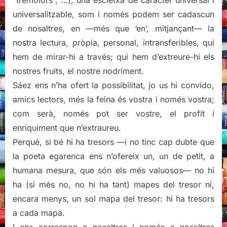
“tremolors”, …), una escletxa de caràcter universal i
universalitzable, som i només podem ser cadascun
de nosaltres, en —més que ‘en’, mitjançant— la
nostra lectura, pròpia, personal, intransferibles, qui
hem de mirar-hi a través; qui hem d’extreure-hi els
nostres fruits, el nostre nodriment.
Sáez ens n’ha ofert la possibilitat, jo us hi convido,
amics lectors, més la feina és vostra i només vostra;
com serà, només pot ser vostre, el profit i
enriquiment que n’extraureu.
Perquè, si bé hi ha tresors —i no tinc cap dubte que
la poeta egarenca ens n’ofereix un, un de petit, a
humana mesura, que són els més valuosos— no hi
ha (si més no, no hi ha tant) mapes del tresor ni,
encara menys, un sol mapa del tresor: hi ha tresors
a cada mapa.