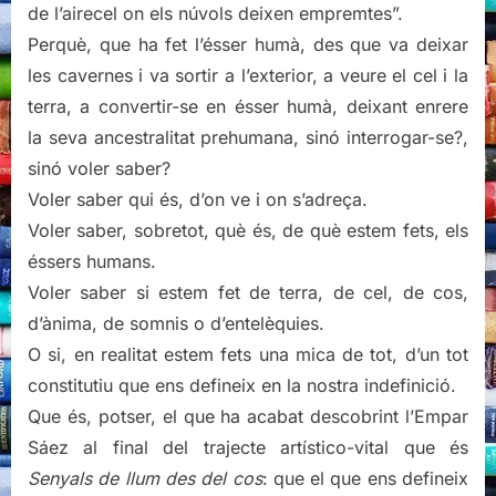
de l’airecel on els núvols deixen empremtes”.
Perquè, que ha fet l’ésser humà, des que va deixar
les cavernes i va sortir a l’exterior, a veure el cel i la
terra, a convertir-se en ésser humà, deixant enrere
la seva ancestralitat prehumana, sinó interrogar-se?,
sinó voler saber?
Voler saber qui és, d’on ve i on s’adreça.
Voler saber, sobretot, què és, de què estem fets, els
éssers humans.
Voler saber si estem fet de terra, de cel, de cos,
d’ànima, de somnis o d’entelèquies.
O si, en realitat estem fets una mica de tot, d’un tot
constitutiu que ens defineix en la nostra indefinició.
Que és, potser, el que ha acabat descobrint l’Empar
Sáez al final del trajecte artístico-vital que és
Senyals de llum des del cos
: que el que ens defineix