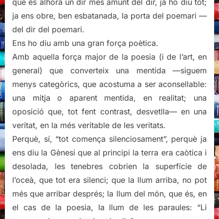
que és alhora un dir més amunt del dir, ja ho diu tot;
ja ens obre, ben esbatanada, la porta del poemari —
del dir del poemari.
Ens ho diu amb una gran força poètica.
Amb aquella força major de la poesia (i de l’art, en
general) que converteix una mentida —siguem
menys categòrics, que acostuma a ser aconsellable:
una mitja o aparent mentida, en realitat; una
oposició que, tot fent contrast, desvetlla— en una
veritat, en la més veritable de les veritats.
Perquè, sí, “tot comença silenciosament”, perquè ja
ens diu la Gènesi que al principi la terra era caòtica i
desolada, les tenebres cobrien la superfície de
l’oceà, que tot era silenci; que la llum arriba, no pot
més que arribar després; la llum del món, que és, en
el cas de la poesia, la llum de les paraules: “Li