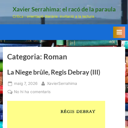
Skip
Xavier Serrahima: el racó de la paraula
to
Crítica i orientació literària: invitació a la lectura.
content
Categoria:
Roman
La Niege brûle, Regis Debray (III)
Posted
By
maig 7, 2026
XavierSerrahima
on
a
No hi ha comentaris
La
Niege
brûle,
Regis
Debray