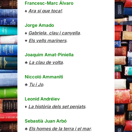
Francesc-Marc Álvaro
♠
Ara sí que toca!
.
Jorge Amado
♠
Gabriela, clau i canyella
.
♥
Els vells mariners
.
Joaquim Amat-Piniella
♣
La clau de volta
.
Niccoló Ammaniti
♣
Tu i Jo
.
Leonid Andréiev
♦
La història dels set penjats
.
Sebastià Juan Arbó
♣
Els homes de la terra i el mar
.