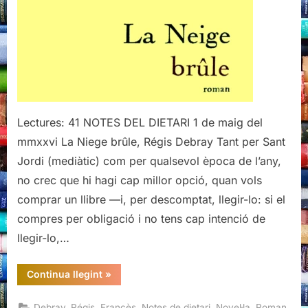
Debray
(I)
Lectures: 41 NOTES DEL DIETARI 1 de maig del
mmxxvi La Niege brûle, Régis Debray Tant per Sant
Jordi (mediàtic) com per qualsevol època de l’any,
no crec que hi hagi cap millor opció, quan vols
comprar un llibre —i, per descomptat, llegir-lo: si el
compres per obligació i no tens cap intenció de
llegir-lo,…
“La
Continua llegint
»
Niege
brûle,
Regis
,
,
,
,
Debray, Régis
Francès
Notes de dietari
Novel·la
Roman