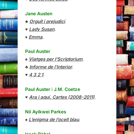
Jane Austen
♣
Orgull i prejudici
.
♥
Lady Susan
.
♦
Emma
.
Paul Auster
♠
Viatges per l’Scriptorium
.
♣
Informe de l’interior
.
♥
4 3 2 1
.
Paul Auster
i
J.M. Coetze
♥
Ara i aquí. Cartes (2008-2011)
.
Nii Ayikwei Parkes
♠
L’enigma de l’ocell blau
.