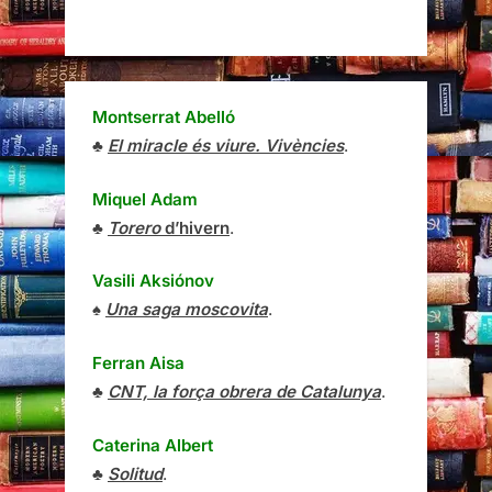
Montserrat Abelló
♣
El miracle és viure. Vivències
.
Miquel Adam
♣
Torero
d’hivern
.
Vasili Aksiónov
♠
Una saga moscovita
.
Ferran Aisa
♣
CNT, la força obrera de Catalunya
.
Caterina Albert
♣
Solitud
.