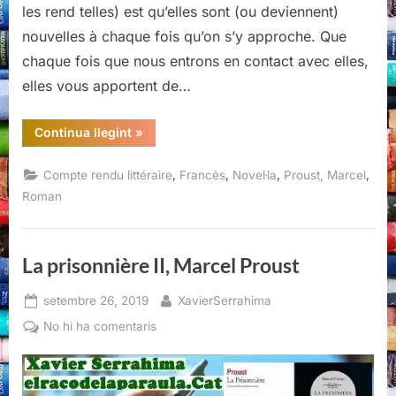
les rend telles) est qu’elles sont (ou deviennent)
nouvelles à chaque fois qu’on s’y approche. Que
chaque fois que nous entrons en contact avec elles,
elles vous apportent de…
“Albertine
Continua llegint
»
disparue
I,
Marcel
,
,
,
,
Compte rendu littéraire
Francès
Novel·la
Proust, Marcel
Proust
(Viena
Roman
Edicions,
2020)”
La prisonnière II, Marcel Proust
Posted
By
setembre 26, 2019
XavierSerrahima
on
a
No hi ha comentaris
La
prisonnière
II,