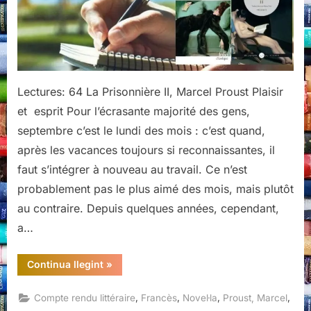
Marcel
Proust
Lectures: 64 La Prisonnière II, Marcel Proust Plaisir
et esprit Pour l’écrasante majorité des gens,
septembre c’est le lundi des mois : c’est quand,
après les vacances toujours si reconnaissantes, il
faut s’intégrer à nouveau au travail. Ce n’est
probablement pas le plus aimé des mois, mais plutôt
au contraire. Depuis quelques années, cependant,
a…
“La
Continua llegint
»
prisonnière
II,
Marcel
,
,
,
,
Compte rendu littéraire
Francès
Novel·la
Proust, Marcel
Proust”