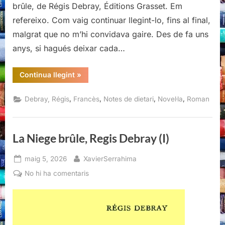
brûle, de Régis Debray, Éditions Grasset. Em
refereixo. Com vaig continuar llegint-lo, fins al final,
malgrat que no m’hi convidava gaire. Des de fa uns
anys, si hagués deixar cada…
“La
Continua llegint
»
Niege
brûle,
Regis
,
,
,
,
Debray, Régis
Francès
Notes de dietari
Novel·la
Roman
Debray
(II)”
La Niege brûle, Regis Debray (I)
Posted
By
maig 5, 2026
XavierSerrahima
on
a
No hi ha comentaris
La
Niege
brûle,
Regis