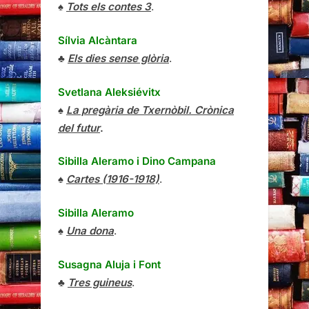
♠
Tots els contes 3
.
Sílvia Alcàntara
♣
Els dies sense glòria
.
Svetlana Aleksiévitx
♠
La pregària de Txernòbil. Crònica
del futur
.
Sibilla Aleramo
i
Dino Campana
♠
Cartes (1916-1918)
.
Sibilla Aleramo
♠
Una dona
.
Susagna Aluja i Font
♣
Tres guineus
.