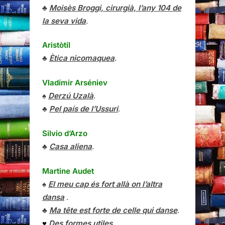
♣
Moisès Broggi, cirurgià, l’any 104 de
la seva vida
.
Aristòtil
♣
Ètica nicomaquea
.
Vladímir Arséniev
♠
Derzú Uzalà
.
♣
Pel país de l’Ussuri
.
Silvio d’Arzo
♣
Casa aliena
.
Martine Audet
♠
El meu cap és fort allà on l’altra
dansa
.
♣
Ma tête est forte de celle qui danse
.
♥
Des formes utiles
.