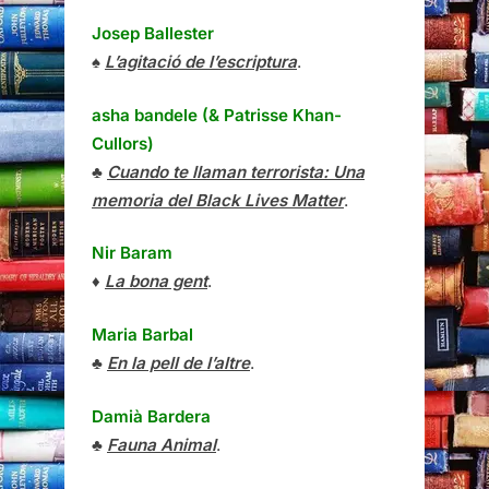
Josep Ballester
♠
L’agitació de l’escriptura
.
asha bandele (& Patrisse Khan-
Cullors)
♣
Cuando te llaman terrorista: Una
memoria del Black Lives Matter
.
Nir Baram
♦
La bona gent
.
Maria Barbal
♣
En la pell de l’altre
.
Damià Bardera
♣
Fauna Animal
.