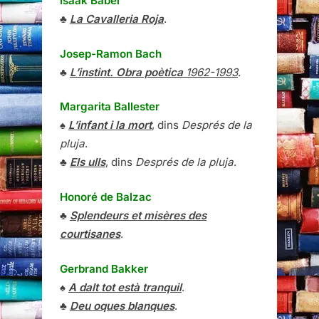
Isaak Bàbel
♣
La Cavalleria Roja
.
Josep-Ramon Bach
♣
L’instint. Obra poètica
1962-1993
.
Margarita Ballester
♠
L’infant i la mort
, dins
Després de la
pluja
.
♣
Els ulls
, dins
Després de la pluja
.
Honoré de Balzac
♣
Splendeurs et misères des
courtisanes
.
Gerbrand Bakker
♠
A dalt tot està tranquil
.
♣
Deu oques blanques
.