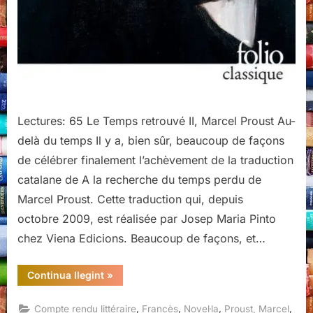
Lectures: 65 Le Temps retrouvé II, Marcel Proust Au-
delà du temps Il y a, bien sûr, beaucoup de façons
de célébrer finalement l’achèvement de la traduction
catalane de A la recherche du temps perdu de
Marcel Proust. Cette traduction qui, depuis
octobre 2009, est réalisée par Josep Maria Pinto
chez Viena Edicions. Beaucoup de façons, et…
“Le
Continua llegint
»
Temps
retrouvé
II,
,
,
,
,
Compte rendu littéraire
Francès
Novel·la
Proust, Marcel