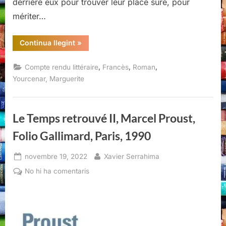
derrière eux pour trouver leur place sûre, pour
mériter…
“Mémoires
Continua llegint
»
d’Hadrien,
Marguerite
Yourcenar,
,
,
,
Compte rendu littéraire
Francès
Roman
Éditions
Gallimard,
Yourcenar, Marguerite
Paris,
1971”
Le Temps retrouvé II, Marcel Proust,
Folio Gallimard, Paris, 1990
Posted
By
novembre 19, 2022
Xavier Serrahima
on
a
No hi ha comentaris
Le
Temps
retrouvé
II,