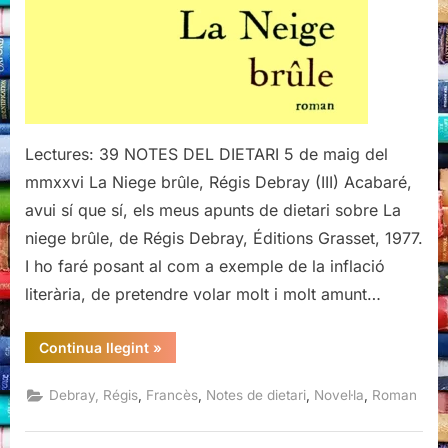
(III)
Lectures: 39 NOTES DEL DIETARI 5 de maig del
mmxxvi La Niege brûle, Régis Debray (III) Acabaré,
avui sí que sí, els meus apunts de dietari sobre La
niege brûle, de Régis Debray, Éditions Grasset, 1977.
I ho faré posant al com a exemple de la inflació
literària, de pretendre volar molt i molt amunt…
“La
Continua llegint
»
Niege
brûle,
Regis
,
,
,
,
Debray, Régis
Francès
Notes de dietari
Novel·la
Roman
Debray
(III)”