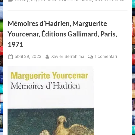
Debray
(I)”
Mémoires d’Hadrien, Marguerite
Yourcenar, Éditions Gallimard, Paris,
1971
Posted
By
a
abril 29, 2023
Xavier Serrahima
1 comentari
on
Mémoire
d’Hadrien
Margueri
Yourcena
Éditions
Gallimard
Paris,
1971