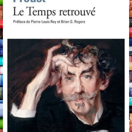
Marcel
Proust,
Folio
Gallimard,
Paris,
1990