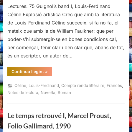
Lectures: 75 Guignol’s band I, Louis-Ferdinand
Céline Explosió artística Crec que amb la literatura
de Louis-Ferdinand Céline succeeix, si fa no fa, el
mateix que amb la de William Faulkner: que per
poder-s’hi submergir-se en bones condicions cal,
per començar, tenir clar i ben clar que, abans de tot,
és un escriptor, un autor de…
“Guignol’s
Continua llegint
»
band
I,
Louis-
,
,
,
Céline, Louis-Ferdinand
Compte rendu littéraire
Francès
Ferdinand
Céline,
,
,
Notes de lectura
Novel·la
Roman
Éditions
Gallimard,
1989”
Le temps retrouvé I, Marcel Proust,
Folio Gallimard, 1990