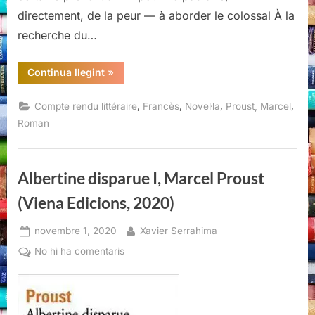
directement, de la peur — à aborder le colossal À la
recherche du…
“Le
Continua llegint
»
temps
retrouvé
I,
,
,
,
,
Compte rendu littéraire
Francès
Novel·la
Proust, Marcel
Marcel
Proust,
Roman
Folio
Gallimard,
1990”
Albertine disparue I, Marcel Proust
(Viena Edicions, 2020)
Posted
By
novembre 1, 2020
Xavier Serrahima
on
a
No hi ha comentaris
Albertine
disparue
I,