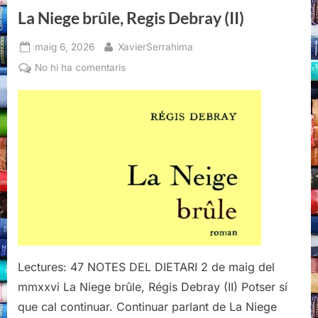
La Niege brûle, Regis Debray (II)
Posted
By
maig 6, 2026
XavierSerrahima
on
a
No hi ha comentaris
La
Niege
brûle,
Regis
Debray
(II)
Lectures: 47 NOTES DEL DIETARI 2 de maig del
mmxxvi La Niege brûle, Régis Debray (II) Potser sí
que cal continuar. Continuar parlant de La Niege