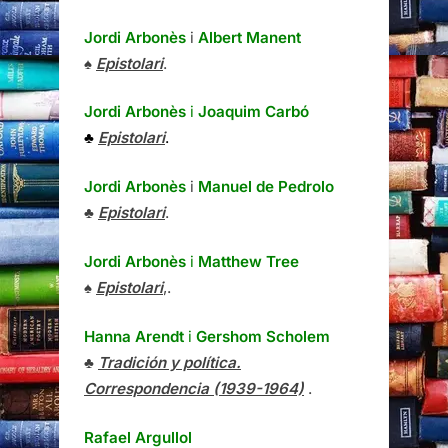
Jordi Arbonès
i
Albert Manent
♠
Epistolari
.
Jordi Arbonès
i
Joaquim Carbó
♣
Epistolari
.
Jordi Arbonès
i
Manuel de Pedrolo
♣
Epistolari
.
Jordi Arbonès
i
Matthew Tree
♠
Epistolari
,.
Hanna Arendt
i
Gershom Scholem
♣
Tradición y política.
Correspondencia (1939-1964)
.
Rafael Argullol