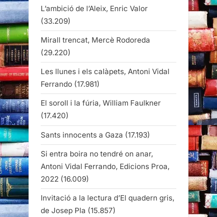
L’ambició de l’Aleix, Enric Valor
(33.209)
Mirall trencat, Mercè Rodoreda
(29.220)
Les llunes i els calàpets, Antoni Vidal
Ferrando
(17.981)
El soroll i la fúria, William Faulkner
(17.420)
Sants innocents a Gaza
(17.193)
Si entra boira no tendré on anar,
Antoni Vidal Ferrando, Edicions Proa,
2022
(16.009)
Invitació a la lectura d’El quadern gris,
de Josep Pla
(15.857)