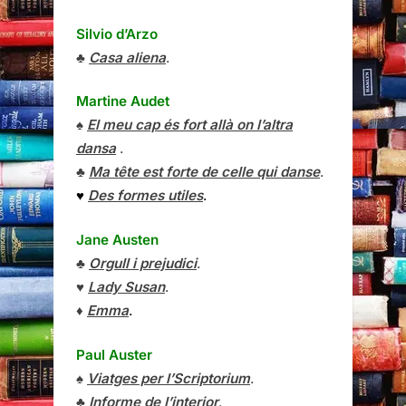
Silvio d’Arzo
♣
Casa aliena
.
Martine Audet
♠
El meu cap és fort allà on l’altra
dansa
.
♣
Ma tête est forte de celle qui danse
.
♥
Des formes utiles
.
Jane Austen
♣
Orgull i prejudici
.
♥
Lady Susan
.
♦
Emma
.
Paul Auster
♠
Viatges per l’Scriptorium
.
♣
Informe de l’interior
.