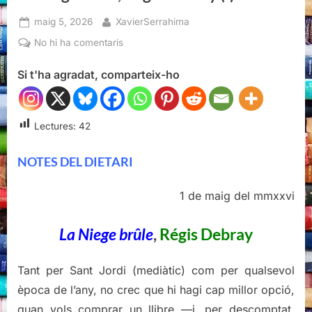
Posted
By
maig 5, 2026
XavierSerrahima
on
a
No hi ha comentaris
La
Si t'ha agradat, comparteix-ho
Niege
brûle,
Regis
Debray
Lectures:
42
(I)
NOTES DEL DIETARI
1 de maig del mmxxvi
La Niege brûle
,
Régis Debray
Tant per Sant Jordi (mediàtic) com per qualsevol
època de l’any, no crec que hi hagi cap millor opció,
quan vols comprar un llibre —i, per descomptat,