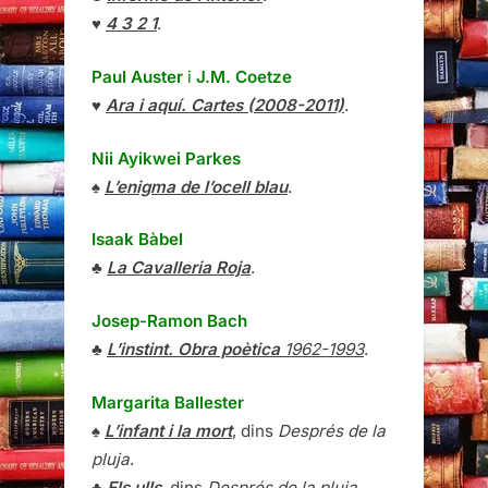
♥
4 3 2 1
.
Paul Auster
i
J.M. Coetze
♥
Ara i aquí. Cartes (2008-2011)
.
Nii Ayikwei Parkes
♠
L’enigma de l’ocell blau
.
Isaak Bàbel
♣
La Cavalleria Roja
.
Josep-Ramon Bach
♣
L’instint. Obra poètica
1962-1993
.
Margarita Ballester
♠
L’infant i la mort
, dins
Després de la
pluja
.
♣
Els ulls
, dins
Després de la pluja
.