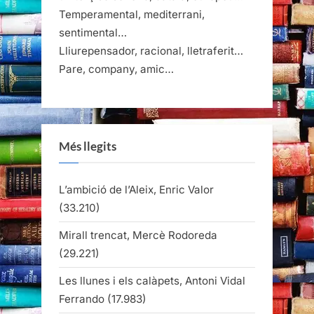
Temperamental, mediterrani,
sentimental…
Lliurepensador, racional, lletraferit…
Pare, company, amic…
Més llegits
L’ambició de l’Aleix, Enric Valor
(33.210)
Mirall trencat, Mercè Rodoreda
(29.221)
Les llunes i els calàpets, Antoni Vidal
Ferrando
(17.983)