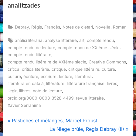
analitzades
,
,
,
,
Debray, Régis
Francès
Notes de dietari
Novel·la
Roman
Tags:
,
,
,
,
anàlisi literària
analyse littéraire
art
compte rendu
,
,
compte rendu de lecture
compte rendu de XXIème siècle
,
compte rendu littéraire
,
,
compte rendu littéraire de XXIème siècle
Creative Commons
,
,
,
,
,
crítica
crítica literària
critique
critique littéraire
cultura
,
,
,
,
,
culture
écriture
escriure
lecture
literatura
,
,
,
,
literatura en català
littérature
littérature française
livres
,
,
,
llegir
llibres
note de lecture
,
,
orcid.org/0000-0003-3528-4499
revue littéraire
Xavier Serrahima
Navegació
P
Pastiches et mélanges, Marcel Proust
r
N
La Niege brûle, Regis Debray (II)
d'entrades