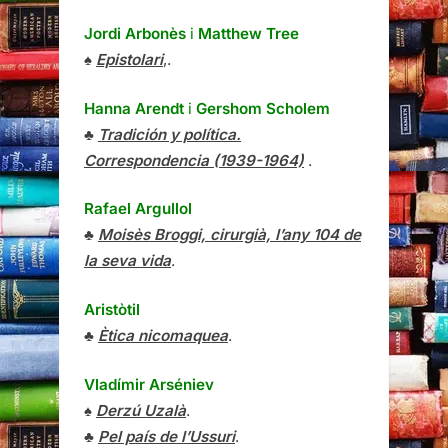
Jordi Arbonès
i
Matthew Tree
♠
Epistolari
,.
Hanna Arendt
i
Gershom Scholem
♣
Tradición y política.
Correspondencia (1939-1964)
.
Rafael Argullol
♣
Moisès Broggi, cirurgià, l’any 104 de
la seva vida
.
Aristòtil
♣
Ètica nicomaquea
.
Vladímir Arséniev
♠
Derzú Uzalà
.
♣
Pel país de l’Ussuri
.