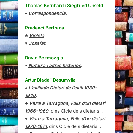
Thomas Bernhard
i
Siegfried Unseld
♠
Correspondencia
.
Prudenci Bertrana
♣
Violeta
.
♥
Josafat
.
David Bezmozgis
♠
Nataixa i altres històries
.
Artur Bladé i Desumvila
♠
L’exiliada Dietari de l’exili 1939-
1940
.
♣
Viure a Tarragona, Fulls d’un dietari
1966-1969
, dins Cicle dels dietaris I.
♥
Viure a Tarragona, Fulls d’un dietari
1970-1971
, dins Cicle dels dietaris I.