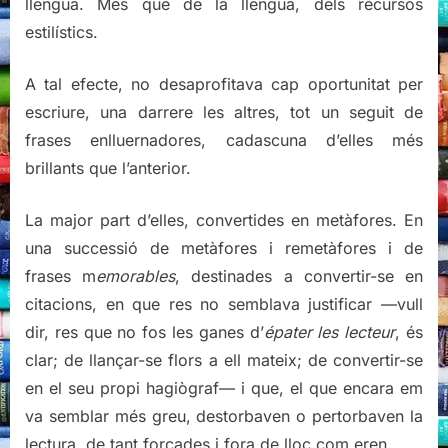
llengua. Més que de la llengua, dels recursos
estilístics.
A tal efecte, no desaprofitava cap oportunitat per
escriure, una darrere les altres, tot un seguit de
frases enlluernadores, cadascuna d’elles més
brillants que l’anterior.
La major part d’elles, convertides en metàfores. En
una successió de metàfores i remetàfores i de
frases m
emorables
, destinades a convertir-se en
citacions, en que res no semblava justificar —vull
dir, res que no fos les ganes d’
épater les lecteur
, és
clar; de llançar-se flors a ell mateix; de convertir-se
en el seu propi hagiògraf— i que, el que encara em
va semblar més greu, destorbaven o pertorbaven la
lectura, de tant forçades i fora de lloc com eren.