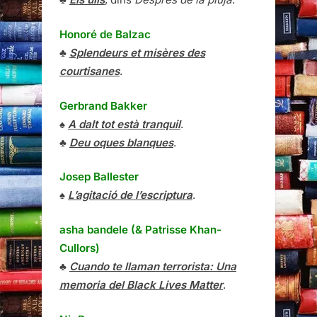
Honoré de Balzac
♣
Splendeurs et misères des
courtisanes
.
Gerbrand Bakker
♠
A dalt tot està tranquil
.
♣
Deu oques blanques
.
Josep Ballester
♠
L’agitació de l’escriptura
.
asha bandele (& Patrisse Khan-
Cullors)
♣
Cuando te llaman terrorista: Una
memoria del Black Lives Matter
.