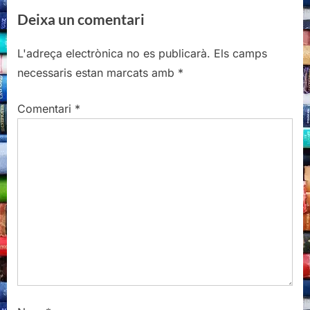
e
e
Deixa un comentari
v
x
i
t
L'adreça electrònica no es publicarà.
Els camps
o
P
necessaris estan marcats amb
*
u
o
s
s
Comentari
*
P
t
o
:
s
t
: