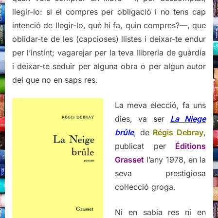
llegir-lo: si el compres per obligació i no tens cap
intenció de llegir-lo, què hi fa, quin compres?—, que
oblidar-te de les (capcioses) llistes i deixar-te endur
per l’instint; vagarejar per la teva llibreria de guàrdia
i deixar-te seduir per alguna obra o per algun autor
del que no en saps res.
La meva elecció, fa uns
dies, va ser
La Niege
brûle
, de
Régis Debray
,
publicat per
Éditions
Grasset
l’any 1978, en la
seva prestigiosa
col·lecció groga.
Ni en sabia res ni en