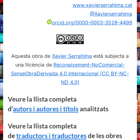
www.xavierserrahima.cat
@Xavierserrahima
orcid.org/0000-0003-3528-4499
Aquesta obra de
Xavier Serrahima
està subjecta a
una llicència de
Reconeixement-NoComercial-
SenseObraDerivada 4.0 Internacional (CC BY-NC-
ND 4.0)
Veure la llista completa
d’
autors i autores i títols
analitzats
Veure la llista completa
de
traductors i traductores
de les obres