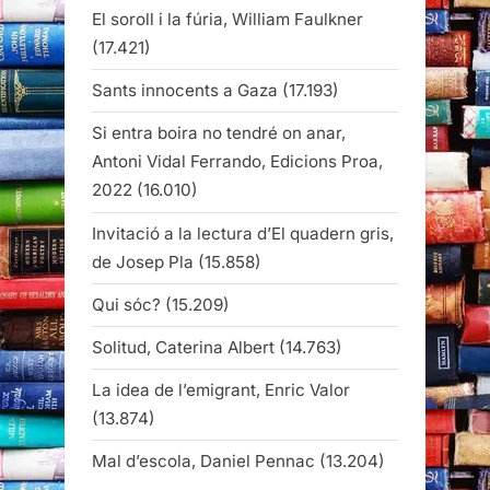
El soroll i la fúria, William Faulkner
(17.421)
Sants innocents a Gaza
(17.193)
Si entra boira no tendré on anar,
Antoni Vidal Ferrando, Edicions Proa,
2022
(16.010)
Invitació a la lectura d’El quadern gris,
de Josep Pla
(15.858)
Qui sóc?
(15.209)
Solitud, Caterina Albert
(14.763)
La idea de l’emigrant, Enric Valor
(13.874)
Mal d’escola, Daniel Pennac
(13.204)