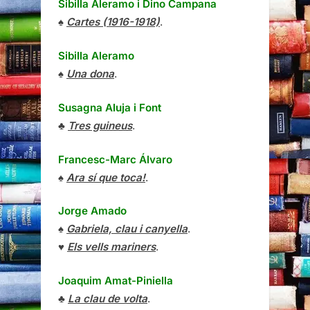
Sibilla Aleramo
i
Dino Campana
♠
Cartes (1916-1918)
.
Sibilla Aleramo
♠
Una dona
.
Susagna Aluja i Font
♣
Tres guineus
.
Francesc-Marc Álvaro
♠
Ara sí que toca!
.
Jorge Amado
♠
Gabriela, clau i canyella
.
♥
Els vells mariners
.
Joaquim Amat-Piniella
♣
La clau de volta
.