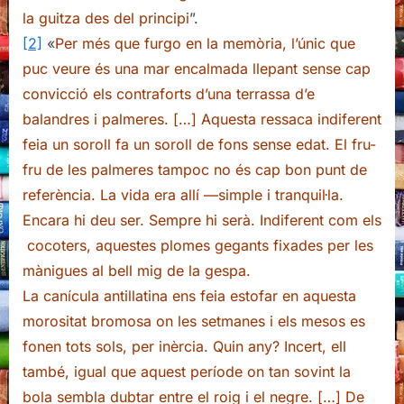
la guitza des del principi
”.
[2]
«
Per més que furgo en la memòria, l’únic que
puc veure és una mar encalmada llepant sense cap
convicció els contraforts d’una terrassa d’e
balandres i palmeres. […] Aquesta ressaca indiferent
feia un soroll fa un soroll de fons sense edat. El fru-
fru de les palmeres tampoc no és cap bon punt de
referència. La vida era allí —simple i tranquil·la.
Encara hi deu ser. Sempre hi serà. Indiferent com els
cocoters, aquestes plomes gegants fixades per les
mànigues al bell mig de la gespa.
La canícula antillatina ens feia estofar en aquesta
morositat bromosa on les setmanes i els mesos es
fonen tots sols, per inèrcia. Quin any? Incert, ell
també, igual que aquest període on tan sovint la
bola sembla dubtar entre el roig i el negre. […] De