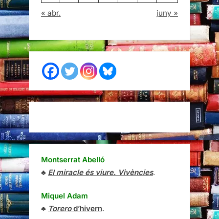
« abr.
juny »
Montserrat Abelló
♣
El miracle és viure. Vivències
.
Miquel Adam
♣
Torero
d’hivern
.