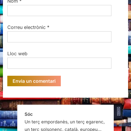
Nom
*
Correu electrònic
*
Lloc web
Sóc
Un terç empordanès, un terç egarenc,
un terç solsonenc, català, europeu…