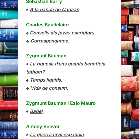
Sebastian Barry
♠
A la banda de Canaan
.
Charles Baudelaire
♠
Consells als joves escriptors
.
♣
Correspondance
.
Zygmunt Bauman
♦
La riquesa d’uns quants beneficia
tothom?
.
♠
Temps líquids
.
♣
Vida de consum
.
Zygmunt Bauman
i
Ezio Mauro
♠
Babel
.
Antony Beevor
♠
La guerra civil española
.