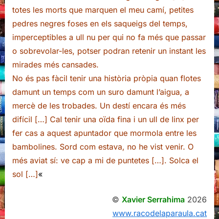
totes les morts que marquen el meu camí, petites
pedres negres foses en els saqueigs del temps,
imperceptibles a ull nu per qui no fa més que passar
o sobrevolar-les, potser podran retenir un instant les
mirades més cansades.
No és pas fàcil tenir una història pròpia quan flotes
damunt un temps com un suro damunt l’aigua, a
mercè de les trobades. Un destí encara és més
difícil […] Cal tenir una oïda fina i un ull de linx per
fer cas a aquest apuntador que mormola entre les
bambolines. Sord com estava, no he vist venir. O
més aviat sí: ve cap a mi de puntetes […]. Solca el
sol […]
«
©
Xavier Serrahima
2026
www.racodelaparaula.cat