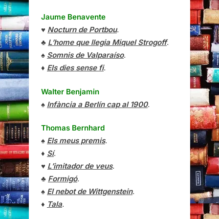
Jaume Benavente
♥
Nocturn de Portbou
.
♣
L’home que llegia Miquel Strogoff
.
♠
Somnis de Valparaíso
.
♦
Els dies sense fi
.
Walter Benjamin
♠
Infància a Berlín cap al 1900
.
Thomas Bernhard
♠
Els meus premis
.
♦
Sí
.
♥
L’imitador de veus
.
♣
Formigó
.
♠
El nebot de Wittgenstein
.
♦
Tala
.