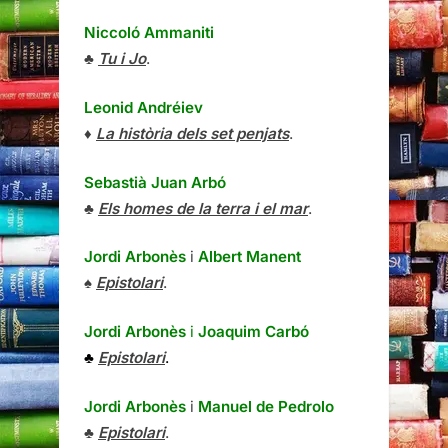
Niccoló Ammaniti
♣
Tu i Jo
.
Leonid Andréiev
♦
La història dels set penjats
.
Sebastià Juan Arbó
♣
Els homes de la terra i el mar
.
Jordi Arbonès
i
Albert Manent
♠
Epistolari
.
Jordi Arbonès
i
Joaquim Carbó
♣
Epistolari
.
Jordi Arbonès
i
Manuel de Pedrolo
♣
Epistolari
.