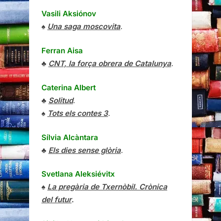
Vasili Aksiónov
♠
Una saga moscovita
.
Ferran Aisa
♣
CNT, la força obrera de Catalunya
.
Caterina Albert
♣
Solitud
.
♠
Tots els contes 3
.
Sílvia Alcàntara
♣
Els dies sense glòria
.
Svetlana Aleksiévitx
♠
La pregària de Txernòbil. Crònica
del futur
.