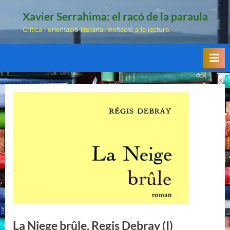
Skip
Xavier Serrahima: el racó de la paraula
to
Crítica i orientació literària: invitació a la lectura.
content
La Niege brûle, Regis Debray (I)