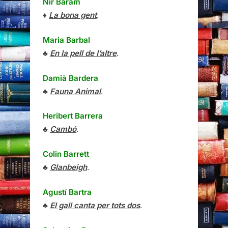
Nir Baram
♦
La bona gent
.
Maria Barbal
♣
En la pell de l’altre
.
Damià Bardera
♣
Fauna Animal
.
Heribert Barrera
♣
Cambó
.
Colin Barrett
♣
Glanbeigh
.
Agustí Bartra
♣
El gall canta per tots dos
.