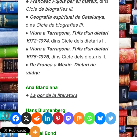
♣
Francesc Pujols per ell mateix
, dins
Cicle de biografies III
.
♥
Geografia espiritual de Catalunya
,
dins
Cicle de biografies III
.
♦
Viure a Tarragona, Fulls d’un dietari
1972-1974
, dins Cicle dels dietaris II.
♠
Viure a Tarragona, Fulls d’un dietari
1975-1976
, dins Cicle dels dietaris II.
♦
De França a Mèxic. Dietari de
viatge
.
Ana Blandiana
♣
La por de la literatura
.
Hans Blumenberg
0
Shares
♣
Literatura, estética y nihilismo
.
Michael Bond