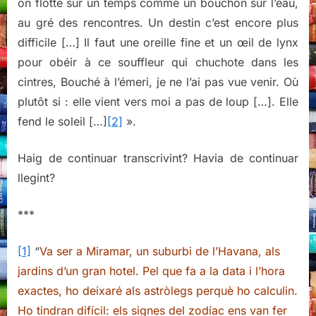
on flotte sur un temps comme un bouchon sur l’eau,
au gré des rencontres. Un destin c’est encore plus
difficile […] Il faut une oreille fine et un œil de lynx
pour obéir à ce souffleur qui chuchote dans les
cintres, Bouché à l’émeri, je ne l’ai pas vue venir. Où
plutôt si : elle vient vers moi a pas de loup […]. Elle
fend le soleil […]
[2]
».
Haig de continuar transcrivint? Havia de continuar
llegint?
***
[1]
“
Va ser a Miramar, un suburbi de l’Havana, als
jardins d’un gran hotel. Pel que fa a la data i l’hora
exactes, ho deixaré als astròlegs perquè ho calculin.
Ho tindran difícil: els signes del zodíac ens van fer