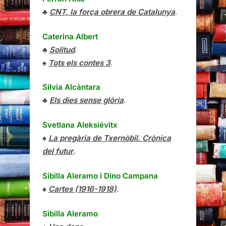
♣
CNT, la força obrera de Catalunya
.
Caterina Albert
♣
Solitud
.
♠
Tots els contes 3
.
Sílvia Alcàntara
♣
Els dies sense glòria
.
Svetlana Aleksiévitx
♠
La pregària de Txernòbil. Crònica
del futur
.
Sibilla Aleramo
i
Dino Campana
♠
Cartes (1916-1918)
.
Sibilla Aleramo