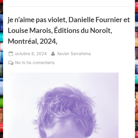
je n’aime pas violet, Danielle Fournier et
Louise Marois, Éditions du Noroît,
Montréal, 2024,
Posted
By
octubre 6, 2024
Xavier Serrahima
on
a
No hi ha comentaris
je
n’aime
pas
violet,
Danielle
Fournier
et
Louise
Marois,
Éditions