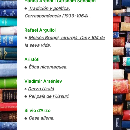
Hanna Arendt
i
Gershom Scholem
♣
Tradición y política.
Correspondencia (1939-1964)
.
Rafael Argullol
♣
Moisès Broggi, cirurgià, l’any 104 de
la seva vida
.
Aristòtil
♣
Ètica nicomaquea
.
Vladímir Arséniev
♠
Derzú Uzalà
.
♣
Pel país de l’Ussuri
.
Silvio d’Arzo
♣
Casa aliena
.