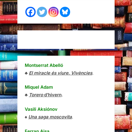
Montserrat Abelló
♣
El miracle és viure. Vivències
.
Miquel Adam
♣
Torero
d’hivern
.
Vasili Aksiónov
♠
Una saga moscovita
.
Ferran Aisa