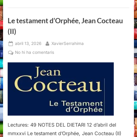
(III)”
Le testament d’Orphée, Jean Cocteau
(II)
Posted
By
abril 13, 2026
XavierSerrahima
on
a
No hi ha comentaris
Le
testament
d’Orphée,
Jean
Cocteau
(II)
Lectures: 49 NOTES DEL DIETARI 12 d’abril del
mmxxvi Le testament d’Orphée, Jean Cocteau (II)