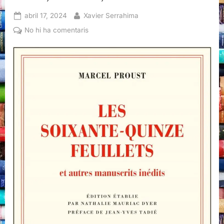
Posted
By
abril 17, 2024
Xavier Serrahima
on
a
No hi ha comentaris
Les
soixante-
quinze
feuillets,
Marcel
Proust,
Gallimard,
2024