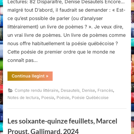
Lectures: 82 Disparaître, Denise Desautels Encore…
malgré tout D’abord, il faudrait se demander : « Est-
ce qu’est possible de parler (ou d’analyser
littérairement) un livre de poèmes ? ». Je veux dire,
un vrai livre de poèmes. Un livre de poèmes comme
nous offre habituellement la poésie québécoise ?
Cette poésie de premier ordre que le monde ne
connaît pas…
“Disparaître,
Continua llegint
»
Denise
Desautels,
Éditions
,
,
,
Compte rendu littéraire
Desautels, Denise
Francès
Noroît,
Montréal,
,
,
,
Notes de lectura
Poesia
Poésie
Poésie Québécoise
L’herbe
qui
tremble,
2021”
Les soixante-quinze feuillets, Marcel
Proust, Gallimard, 2024