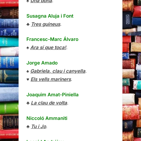
♠
Una dona
.
Susagna Aluja i Font
♣
Tres guineus
.
Francesc-Marc Álvaro
♠
Ara sí que toca!
.
Jorge Amado
♠
Gabriela, clau i canyella
.
♥
Els vells mariners
.
Joaquim Amat-Piniella
♣
La clau de volta
.
Niccoló Ammaniti
♣
Tu i Jo
.