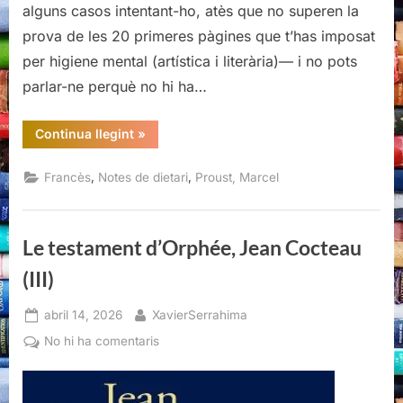
alguns casos intentant-ho, atès que no superen la
prova de les 20 primeres pàgines que t’has imposat
per higiene mental (artística i literària)— i no pots
parlar-ne perquè no hi ha…
“Pastiches
Continua llegint
»
et
mélanges,
Marcel
,
,
Francès
Notes de dietari
Proust, Marcel
Proust”
Le testament d’Orphée, Jean Cocteau
(III)
Posted
By
abril 14, 2026
XavierSerrahima
on
a
No hi ha comentaris
Le
testament
d’Orphée,