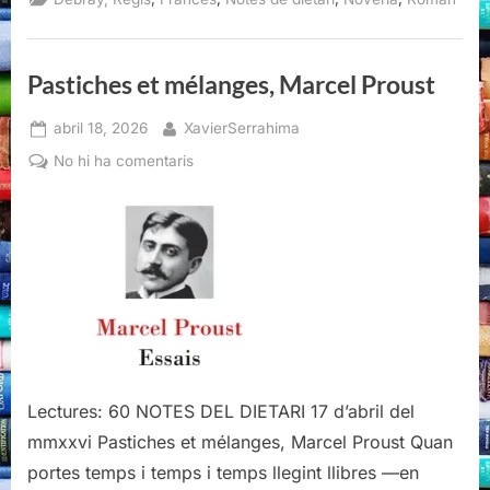
Debray
(I)”
Pastiches et mélanges, Marcel Proust
Posted
By
abril 18, 2026
XavierSerrahima
on
a
No hi ha comentaris
Pastiches
et
mélanges,
Marcel
Proust
Lectures: 60 NOTES DEL DIETARI 17 d’abril del
mmxxvi Pastiches et mélanges, Marcel Proust Quan
portes temps i temps i temps llegint llibres —en