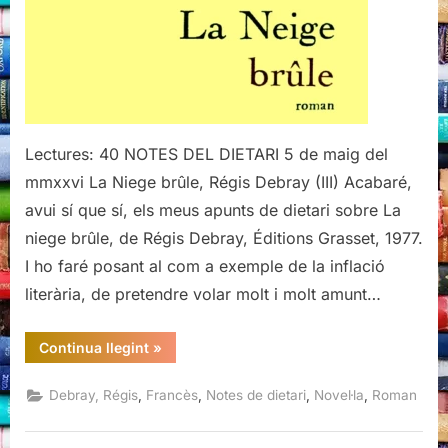
(III)
Lectures: 40 NOTES DEL DIETARI 5 de maig del
mmxxvi La Niege brûle, Régis Debray (III) Acabaré,
avui sí que sí, els meus apunts de dietari sobre La
niege brûle, de Régis Debray, Éditions Grasset, 1977.
I ho faré posant al com a exemple de la inflació
literària, de pretendre volar molt i molt amunt…
“La
Continua llegint
»
Niege
brûle,
Regis
,
,
,
,
Debray, Régis
Francès
Notes de dietari
Novel·la
Roman
Debray
(III)”