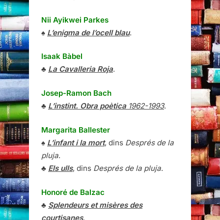
Nii Ayikwei Parkes
♠
L’enigma de l’ocell blau
.
Isaak Bàbel
♣
La Cavalleria Roja
.
Josep-Ramon Bach
♣
L’instint. Obra poètica
1962-1993
.
Margarita Ballester
♠
L’infant i la mort
, dins
Després de la
pluja
.
♣
Els ulls
, dins
Després de la pluja
.
Honoré de Balzac
♣
Splendeurs et misères des
courtisanes
.