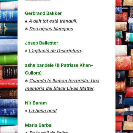
Gerbrand Bakker
♠
A dalt tot està tranquil
.
♣
Deu oques blanques
.
Josep Ballester
♠
L’agitació de l’escriptura
.
asha bandele (& Patrisse Khan-
Cullors)
♣
Cuando te llaman terrorista: Una
memoria del Black Lives Matter
.
Nir Baram
♦
La bona gent
.
Maria Barbal
♣
En la pell de l’altre
.