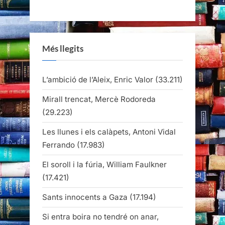
Més llegits
L’ambició de l’Aleix, Enric Valor
(33.211)
Mirall trencat, Mercè Rodoreda
(29.223)
Les llunes i els calàpets, Antoni Vidal
Ferrando
(17.983)
El soroll i la fúria, William Faulkner
(17.421)
Sants innocents a Gaza
(17.194)
Si entra boira no tendré on anar,