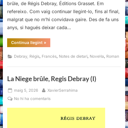
brûle, de Régis Debray, Éditions Grasset. Em
refereixo. Com vaig continuar llegint-lo, fins al final,
malgrat que no m’hi convidava gaire. Des de fa uns
anys, si hagués deixar cada…
“La
Continua llegint
»
Niege
brûle,
Regis
,
,
,
,
Debray, Régis
Francès
Notes de dietari
Novel·la
Roman
Debray
(II)”
La Niege brûle, Regis Debray (I)
Posted
By
maig 5, 2026
XavierSerrahima
on
a
No hi ha comentaris
La
Niege
brûle,
Regis