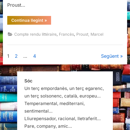
Proust…
“Les
Continua llegint
»
soixante-
quinze
feuillets,
,
,
Compte rendu littéraire
Francès
Proust, Marcel
Marcel
Proust,
Gallimard,
2024”
Paginació
1
2
…
4
Següent
de
les
Sóc
Un terç empordanès, un terç egarenc,
entrades
un terç solsonenc, català, europeu…
Temperamental, mediterrani,
sentimental…
Lliurepensador, racional, lletraferit…
Pare, company, amic…