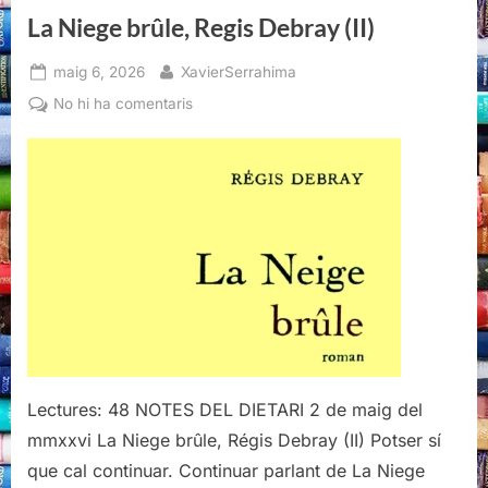
La Niege brûle, Regis Debray (II)
Posted
By
maig 6, 2026
XavierSerrahima
on
a
No hi ha comentaris
La
Niege
brûle,
Regis
Debray
(II)
Lectures: 48 NOTES DEL DIETARI 2 de maig del
mmxxvi La Niege brûle, Régis Debray (II) Potser sí
que cal continuar. Continuar parlant de La Niege