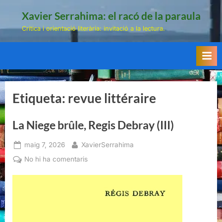
Skip
Xavier Serrahima: el racó de la paraula
to
Crítica i orientació literària: invitació a la lectura.
content
Etiqueta:
revue littéraire
La Niege brûle, Regis Debray (III)
Posted
By
maig 7, 2026
XavierSerrahima
on
a
No hi ha comentaris
La
Niege
brûle,
Regis
Debray