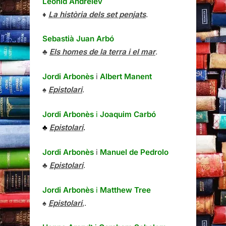
Leonid Andréiev
♦
La història dels set penjats
.
Sebastià Juan Arbó
♣
Els homes de la terra i el mar
.
Jordi Arbonès
i
Albert Manent
♠
Epistolari
.
Jordi Arbonès
i
Joaquim Carbó
♣
Epistolari
.
Jordi Arbonès
i
Manuel de Pedrolo
♣
Epistolari
.
Jordi Arbonès
i
Matthew Tree
♠
Epistolari
,.