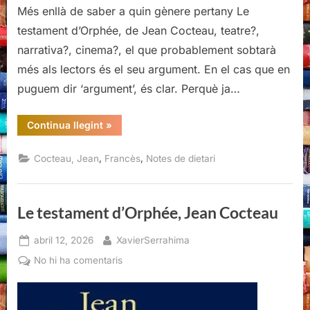
Més enllà de saber a quin gènere pertany Le
testament d’Orphée, de Jean Cocteau, teatre?,
narrativa?, cinema?, el que probablement sobtarà
més als lectors és el seu argument. En el cas que en
puguem dir ‘argument’, és clar. Perquè ja…
“Le
Continua llegint
»
testament
d’Orphée,
Jean
,
,
Cocteau, Jean
Francès
Notes de dietari
Cocteau
(II)”
Le testament d’Orphée, Jean Cocteau
Posted
By
abril 12, 2026
XavierSerrahima
on
a
No hi ha comentaris
Le
testament
d’Orphée,