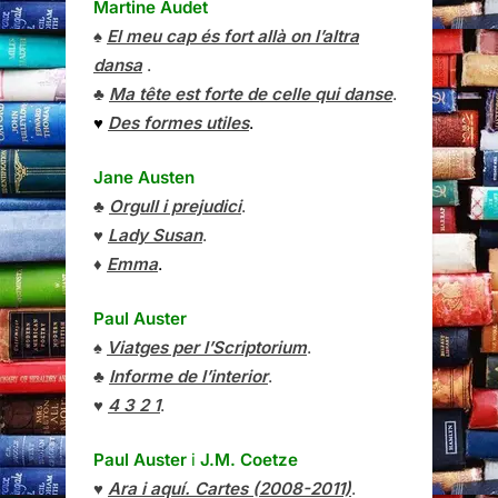
Martine Audet
♠
El meu cap és fort allà on l’altra
dansa
.
♣
Ma tête est forte de celle qui danse
.
♥
Des formes utiles
.
Jane Austen
♣
Orgull i prejudici
.
♥
Lady Susan
.
♦
Emma
.
Paul Auster
♠
Viatges per l’Scriptorium
.
♣
Informe de l’interior
.
♥
4 3 2 1
.
Paul Auster
i
J.M. Coetze
♥
Ara i aquí. Cartes (2008-2011)
.