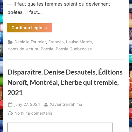
— il faut que les femmes soient ou deviennent
poètes. Il faut…
“je
Continua llegint
»
n’aime
pas
violet,
,
,
,
Danielle Fournier
Francès
Louise Marois
Danielle
Fournier
,
,
Notes de lectura
Poésie
Poésie Québécoise
et
Louise
Marois,
Éditions
du
Disparaître, Denise Desautels, Éditions
Noroît,
Montréal,
Noroît, Montréal, L’herbe qui tremble,
2024,”
2021
Posted
By
juny 27, 2024
Xavier Serrahima
on
a
No hi ha comentaris
Disparaître,
Denise