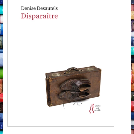
Desautels,
Éditions
Noroît,
Montréal,
L’herbe
qui
tremble,
2021