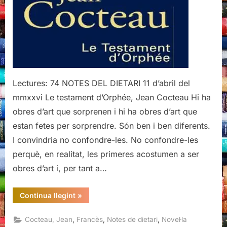
Jean
Cocteau
Lectures: 74 NOTES DEL DIETARI 11 d’abril del
mmxxvi Le testament d’Orphée, Jean Cocteau Hi ha
obres d’art que sorprenen i hi ha obres d’art que
estan fetes per sorprendre. Són ben i ben diferents.
I convindria no confondre-les. No confondre-les
perquè, en realitat, les primeres acostumen a ser
obres d’art i, per tant a…
“Le
Continua llegint
»
testament
d’Orphée,
Jean
,
,
,
Cocteau, Jean
Francès
Notes de dietari
Novel·la
Cocteau”