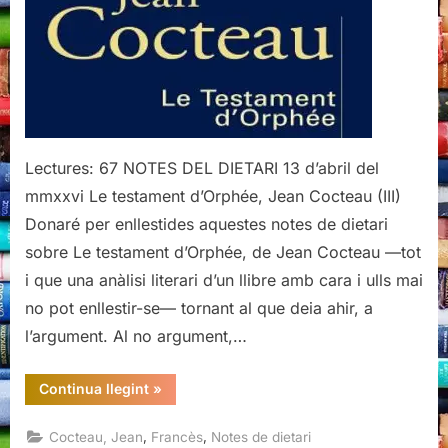
Jean
Cocteau
(III)
Lectures: 67 NOTES DEL DIETARI 13 d’abril del
mmxxvi Le testament d’Orphée, Jean Cocteau (III)
Donaré per enllestides aquestes notes de dietari
sobre Le testament d’Orphée, de Jean Cocteau —tot
i que una anàlisi literari d’un llibre amb cara i ulls mai
no pot enllestir-se— tornant al que deia ahir, a
l’argument. Al no argument,…
“Le
Continua llegint
»
testament
d’Orphée,
Jean
,
,
Cocteau, Jean
Francès
Notes de dietari
Cocteau