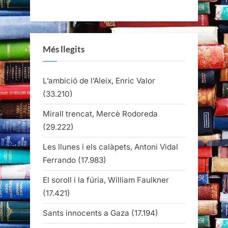
Més llegits
L’ambició de l’Aleix, Enric Valor
(33.210)
Mirall trencat, Mercè Rodoreda
(29.222)
Les llunes i els calàpets, Antoni Vidal
Ferrando
(17.983)
El soroll i la fúria, William Faulkner
(17.421)
Sants innocents a Gaza
(17.194)