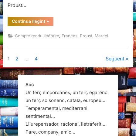
Proust…
“Les
Continua llegint
»
soixante-
quinze
feuillets,
,
,
Compte rendu littéraire
Francès
Proust, Marcel
Marcel
Proust,
Gallimard,
2024”
Paginació
1
2
…
4
Següent
de
les
Sóc
Un terç empordanès, un terç egarenc,
entrades
un terç solsonenc, català, europeu…
Temperamental, mediterrani,
sentimental…
Lliurepensador, racional, lletraferit…
Pare, company, amic…