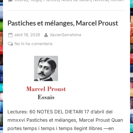
Debray
(I)”
Pastiches et mélanges, Marcel Proust
Posted
By
abril 18, 2026
XavierSerrahima
on
a
No hi ha comentaris
Pastiches
et
mélanges,
Marcel
Proust
Lectures: 60 NOTES DEL DIETARI 17 d’abril del
mmxxvi Pastiches et mélanges, Marcel Proust Quan
portes temps i temps i temps llegint llibres —en