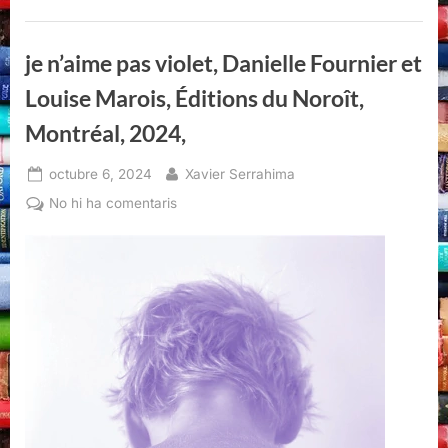
je n’aime pas violet, Danielle Fournier et
Louise Marois, Éditions du Noroît,
Montréal, 2024,
Posted
By
octubre 6, 2024
Xavier Serrahima
on
a
No hi ha comentaris
je
n’aime
pas
violet,
Danielle
Fournier
et
Louise
Marois,
Éditions