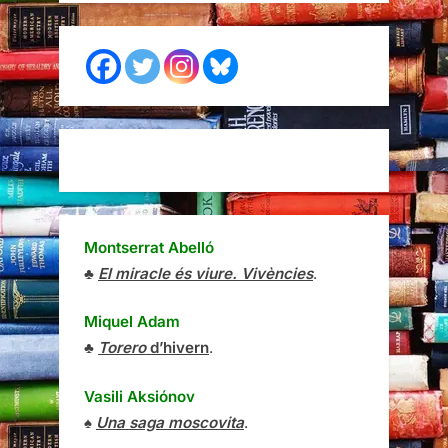
Montserrat Abelló
♣
El miracle és viure. Vivències
.
Miquel Adam
♣
Torero
d’hivern
.
Vasili Aksiónov
♠
Una saga moscovita
.