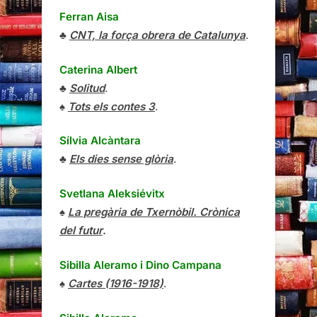
Ferran Aisa
♣
CNT, la força obrera de Catalunya
.
Caterina Albert
♣
Solitud
.
♠
Tots els contes 3
.
Sílvia Alcàntara
♣
Els dies sense glòria
.
Svetlana Aleksiévitx
♠
La pregària de Txernòbil. Crònica
del futur
.
Sibilla Aleramo
i
Dino Campana
♠
Cartes (1916-1918)
.