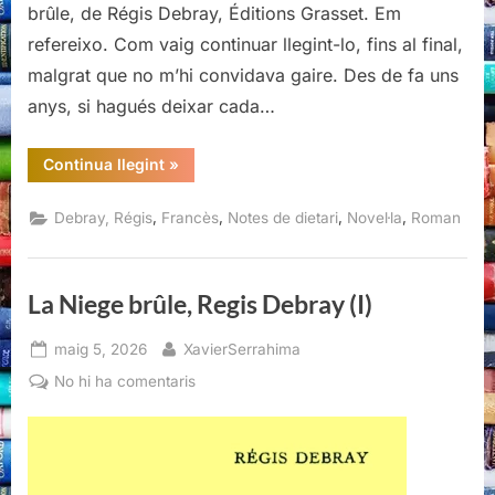
brûle, de Régis Debray, Éditions Grasset. Em
refereixo. Com vaig continuar llegint-lo, fins al final,
malgrat que no m’hi convidava gaire. Des de fa uns
anys, si hagués deixar cada…
“La
Continua llegint
»
Niege
brûle,
Regis
,
,
,
,
Debray, Régis
Francès
Notes de dietari
Novel·la
Roman
Debray
(II)”
La Niege brûle, Regis Debray (I)
Posted
By
maig 5, 2026
XavierSerrahima
on
a
No hi ha comentaris
La
Niege
brûle,
Regis