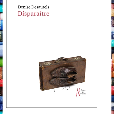
Desautels,
Éditions
Noroît,
Montréal,
L’herbe
qui
tremble,
2021