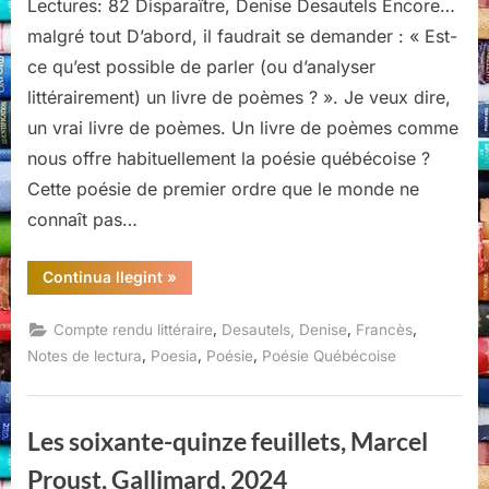
Lectures: 82 Disparaître, Denise Desautels Encore…
malgré tout D’abord, il faudrait se demander : « Est-
ce qu’est possible de parler (ou d’analyser
littérairement) un livre de poèmes ? ». Je veux dire,
un vrai livre de poèmes. Un livre de poèmes comme
nous offre habituellement la poésie québécoise ?
Cette poésie de premier ordre que le monde ne
connaît pas…
“Disparaître,
Continua llegint
»
Denise
Desautels,
Éditions
,
,
,
Compte rendu littéraire
Desautels, Denise
Francès
Noroît,
Montréal,
,
,
,
Notes de lectura
Poesia
Poésie
Poésie Québécoise
L’herbe
qui
tremble,
2021”
Les soixante-quinze feuillets, Marcel
Proust, Gallimard, 2024