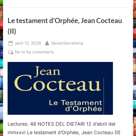
(III)”
Le testament d’Orphée, Jean Cocteau
(II)
Posted
By
abril 13, 2026
XavierSerrahima
on
a
No hi ha comentaris
Le
testament
d’Orphée,
Jean
Cocteau
(II)
Lectures: 48 NOTES DEL DIETARI 12 d’abril del
mmxxvi Le testament d’Orphée, Jean Cocteau (II)