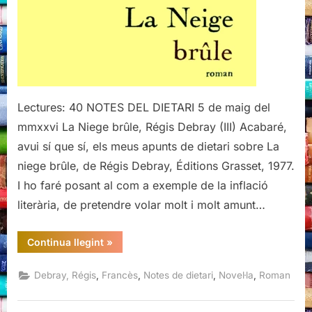
(III)
Lectures: 40 NOTES DEL DIETARI 5 de maig del
mmxxvi La Niege brûle, Régis Debray (III) Acabaré,
avui sí que sí, els meus apunts de dietari sobre La
niege brûle, de Régis Debray, Éditions Grasset, 1977.
I ho faré posant al com a exemple de la inflació
literària, de pretendre volar molt i molt amunt…
“La
Continua llegint
»
Niege
brûle,
Regis
,
,
,
,
Debray, Régis
Francès
Notes de dietari
Novel·la
Roman
Debray
(III)”