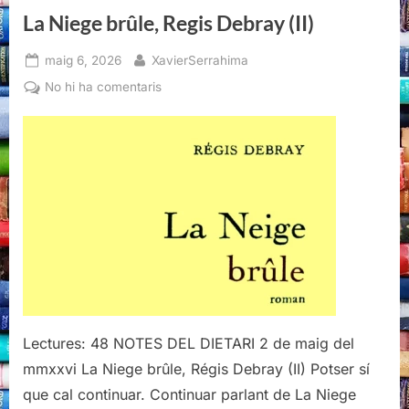
La Niege brûle, Regis Debray (II)
Posted
By
maig 6, 2026
XavierSerrahima
on
a
No hi ha comentaris
La
Niege
brûle,
Regis
Debray
(II)
Lectures: 48 NOTES DEL DIETARI 2 de maig del
mmxxvi La Niege brûle, Régis Debray (II) Potser sí
que cal continuar. Continuar parlant de La Niege