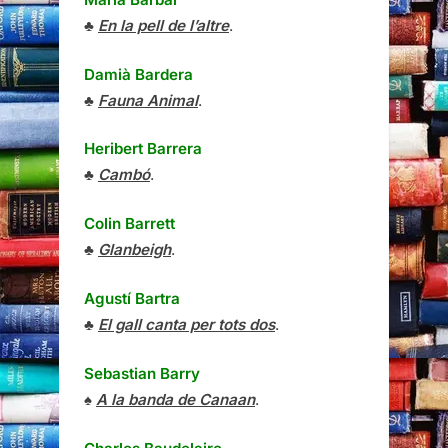
♣
En la pell de l’altre
.
Damià Bardera
♣
Fauna Animal
.
Heribert Barrera
♣
Cambó
.
Colin Barrett
♣
Glanbeigh
.
Agustí Bartra
♣
El gall canta per tots dos
.
Sebastian Barry
♠
A la banda de Canaan
.