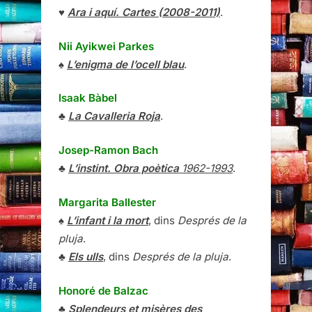
♥
Ara i aquí. Cartes (2008-2011)
.
Nii Ayikwei Parkes
♠
L’enigma de l’ocell blau
.
Isaak Bàbel
♣
La Cavalleria Roja
.
Josep-Ramon Bach
♣
L’instint. Obra poètica
1962-1993
.
Margarita Ballester
♠
L’infant i la mort
, dins
Després de la
pluja
.
♣
Els ulls
, dins
Després de la pluja
.
Honoré de Balzac
♣
Splendeurs et misères des