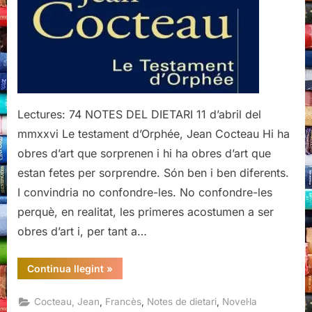
Jean
Cocteau
Lectures: 74 NOTES DEL DIETARI 11 d’abril del
mmxxvi Le testament d’Orphée, Jean Cocteau Hi ha
obres d’art que sorprenen i hi ha obres d’art que
estan fetes per sorprendre. Són ben i ben diferents.
I convindria no confondre-les. No confondre-les
perquè, en realitat, les primeres acostumen a ser
obres d’art i, per tant a…
“Le
Continua llegint
»
testament
d’Orphée,
Jean
,
,
,
Cocteau, Jean
Francès
Notes de dietari
Novel·la
Cocteau”