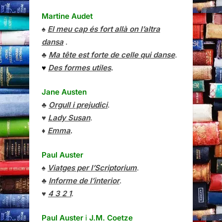
Martine Audet
♠
El meu cap és fort allà on l’altra
dansa
.
♣
Ma tête est forte de celle qui danse
.
♥
Des formes utiles
.
Jane Austen
♣
Orgull i prejudici
.
♥
Lady Susan
.
♦
Emma
.
Paul Auster
♠
Viatges per l’Scriptorium
.
♣
Informe de l’interior
.
♥
4 3 2 1
.
Paul Auster
i
J.M. Coetze