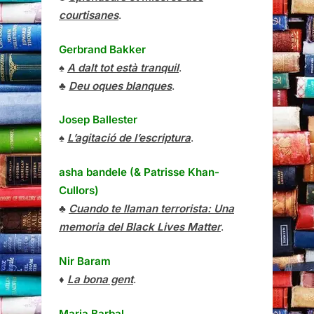
courtisanes
.
Gerbrand Bakker
♠
A dalt tot està tranquil
.
♣
Deu oques blanques
.
Josep Ballester
♠
L’agitació de l’escriptura
.
asha bandele (& Patrisse Khan-
Cullors)
♣
Cuando te llaman terrorista: Una
memoria del Black Lives Matter
.
Nir Baram
♦
La bona gent
.
Maria Barbal