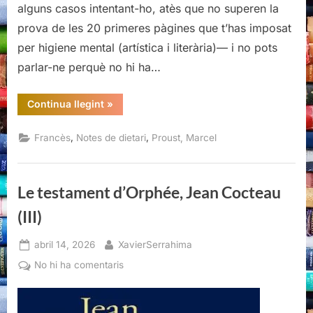
alguns casos intentant-ho, atès que no superen la
prova de les 20 primeres pàgines que t’has imposat
per higiene mental (artística i literària)— i no pots
parlar-ne perquè no hi ha…
“Pastiches
Continua llegint
»
et
mélanges,
Marcel
,
,
Francès
Notes de dietari
Proust, Marcel
Proust”
Le testament d’Orphée, Jean Cocteau
(III)
Posted
By
abril 14, 2026
XavierSerrahima
on
a
No hi ha comentaris
Le
testament
d’Orphée,