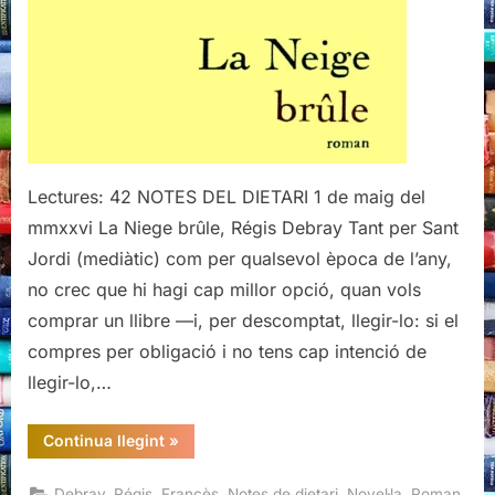
Debray
(I)
Lectures: 42 NOTES DEL DIETARI 1 de maig del
mmxxvi La Niege brûle, Régis Debray Tant per Sant
Jordi (mediàtic) com per qualsevol època de l’any,
no crec que hi hagi cap millor opció, quan vols
comprar un llibre —i, per descomptat, llegir-lo: si el
compres per obligació i no tens cap intenció de
llegir-lo,…
“La
Continua llegint
»
Niege
brûle,
Regis
,
,
,
,
Debray, Régis
Francès
Notes de dietari
Novel·la
Roman