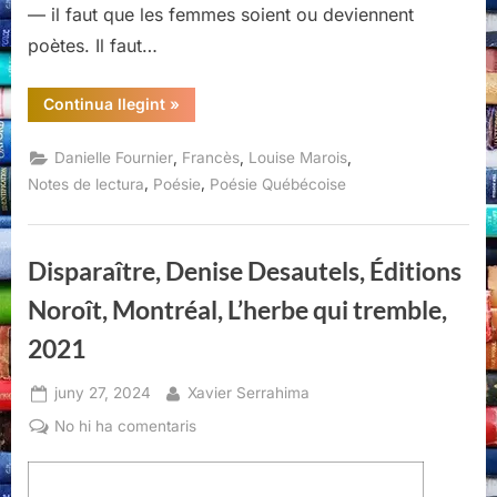
— il faut que les femmes soient ou deviennent
poètes. Il faut…
“je
Continua llegint
»
n’aime
pas
violet,
,
,
,
Danielle Fournier
Francès
Louise Marois
Danielle
Fournier
,
,
Notes de lectura
Poésie
Poésie Québécoise
et
Louise
Marois,
Éditions
du
Disparaître, Denise Desautels, Éditions
Noroît,
Montréal,
Noroît, Montréal, L’herbe qui tremble,
2024,”
2021
Posted
By
juny 27, 2024
Xavier Serrahima
on
a
No hi ha comentaris
Disparaître,
Denise