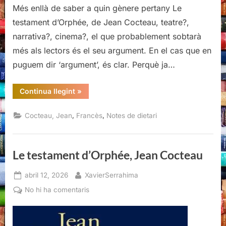
Més enllà de saber a quin gènere pertany Le
testament d’Orphée, de Jean Cocteau, teatre?,
narrativa?, cinema?, el que probablement sobtarà
més als lectors és el seu argument. En el cas que en
puguem dir ‘argument’, és clar. Perquè ja…
“Le
Continua llegint
»
testament
d’Orphée,
Jean
,
,
Cocteau, Jean
Francès
Notes de dietari
Cocteau
(II)”
Le testament d’Orphée, Jean Cocteau
Posted
By
abril 12, 2026
XavierSerrahima
on
a
No hi ha comentaris
Le
testament
d’Orphée,