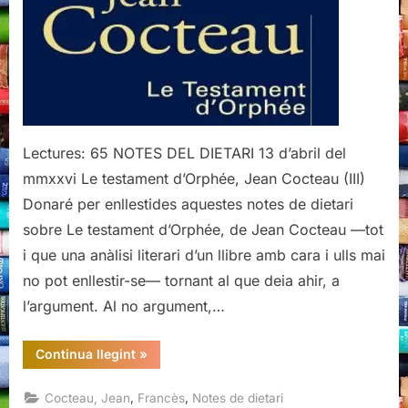
Jean
Cocteau
(III)
Lectures: 65 NOTES DEL DIETARI 13 d’abril del
mmxxvi Le testament d’Orphée, Jean Cocteau (III)
Donaré per enllestides aquestes notes de dietari
sobre Le testament d’Orphée, de Jean Cocteau —tot
i que una anàlisi literari d’un llibre amb cara i ulls mai
no pot enllestir-se— tornant al que deia ahir, a
l’argument. Al no argument,…
“Le
Continua llegint
»
testament
d’Orphée,
Jean
,
,
Cocteau, Jean
Francès
Notes de dietari
Cocteau