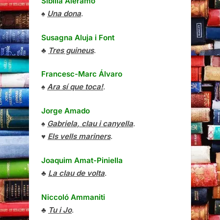
Sibilla Aleramo
♠
Una dona
.
Susagna Aluja i Font
♣
Tres guineus
.
Francesc-Marc Álvaro
♠
Ara sí que toca!
.
Jorge Amado
♠
Gabriela, clau i canyella
.
♥
Els vells mariners
.
Joaquim Amat-Piniella
♣
La clau de volta
.
Niccoló Ammaniti
♣
Tu i Jo
.