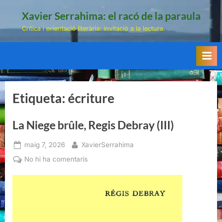
Skip
Xavier Serrahima: el racó de la paraula
to
Crítica i orientació literària: invitació a la lectura.
content
Etiqueta:
écriture
La Niege brûle, Regis Debray (III)
Posted
By
maig 7, 2026
XavierSerrahima
on
a
No hi ha comentaris
La
Niege
brûle,
Regis
Debray