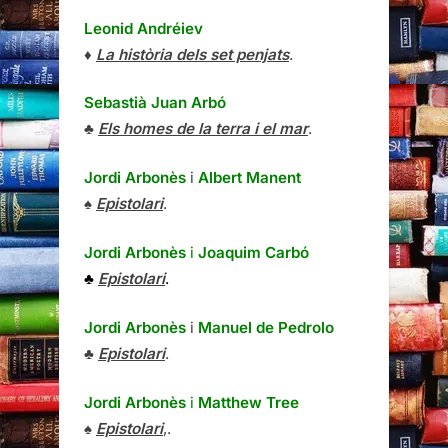
Leonid Andréiev
♦
La història dels set penjats
.
Sebastià Juan Arbó
♣
Els homes de la terra i el mar
.
Jordi Arbonès
i
Albert Manent
♠
Epistolari
.
Jordi Arbonès
i
Joaquim Carbó
♣
Epistolari
.
Jordi Arbonès
i
Manuel de Pedrolo
♣
Epistolari
.
Jordi Arbonès
i
Matthew Tree
♠
Epistolari
,.