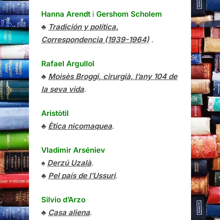
Hanna Arendt
i
Gershom Scholem
♣
Tradición y política.
Correspondencia (1939-1964)
.
Rafael Argullol
♣
Moisès Broggi, cirurgià, l’any 104 de
la seva vida
.
Aristòtil
♣
Ètica nicomaquea
.
Vladímir Arséniev
♠
Derzú Uzalà
.
♣
Pel país de l’Ussuri
.
Silvio d’Arzo
♣
Casa aliena
.