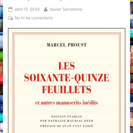
Posted
By
abril 17, 2024
Xavier Serrahima
on
a
No hi ha comentaris
Les
soixante-
quinze
feuillets,
Marcel
Proust,
Gallimard,
2024