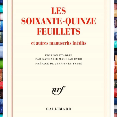
Proust,
Gallimard,
2024