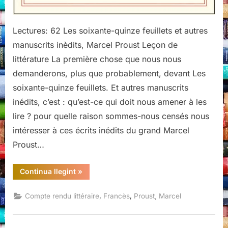
Lectures: 62 Les soixante-quinze feuillets et autres
manuscrits inèdits, Marcel Proust Leçon de
littérature La première chose que nous nous
demanderons, plus que probablement, devant Les
soixante-quinze feuillets. Et autres manuscrits
inédits, c’est : qu’est-ce qui doit nous amener à les
lire ? pour quelle raison sommes-nous censés nous
intéresser à ces écrits inédits du grand Marcel
Proust…
“Les
Continua llegint
»
soixante-
quinze
feuillets,
,
,
Compte rendu littéraire
Francès
Proust, Marcel
Marcel
Proust,
Gallimard,
2024”