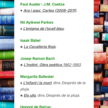
Paul Auster
i
J.M. Coetze
♥
Ara i aquí. Cartes (2008-2011)
.
Nii Ayikwei Parkes
♠
L’enigma de l’ocell blau
.
Isaak Bàbel
♣
La Cavalleria Roja
.
Josep-Ramon Bach
♣
L’instint. Obra poètica
1962-1993
.
Margarita Ballester
♠
L’infant i la mort
, dins
Després de la
pluja
.
♣
Els ulls
, dins
Després de la pluja
.
Honoré de Balzac