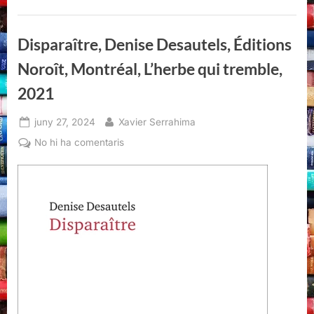
Disparaître, Denise Desautels, Éditions
Noroît, Montréal, L’herbe qui tremble,
2021
Posted
By
juny 27, 2024
Xavier Serrahima
on
a
No hi ha comentaris
Disparaître,
Denise
Desautels,
Éditions
Noroît,
Montréal,
L’herbe
qui
tremble,
2021