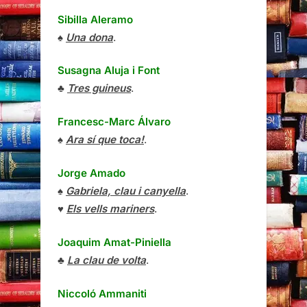
Sibilla Aleramo
♠
Una dona
.
Susagna Aluja i Font
♣
Tres guineus
.
Francesc-Marc Álvaro
♠
Ara sí que toca!
.
Jorge Amado
♠
Gabriela, clau i canyella
.
♥
Els vells mariners
.
Joaquim Amat-Piniella
♣
La clau de volta
.
Niccoló Ammaniti