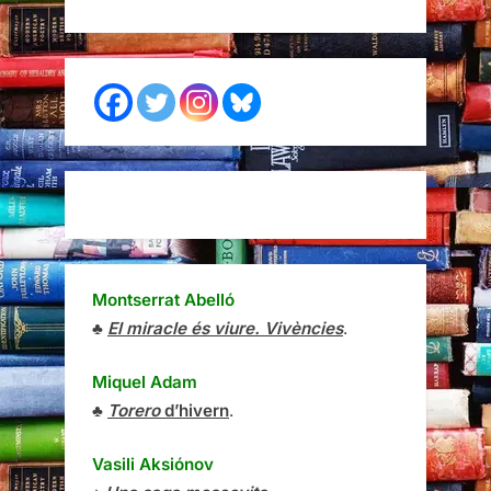
Montserrat Abelló
♣
El miracle és viure. Vivències
.
Miquel Adam
♣
Torero
d’hivern
.
Vasili Aksiónov