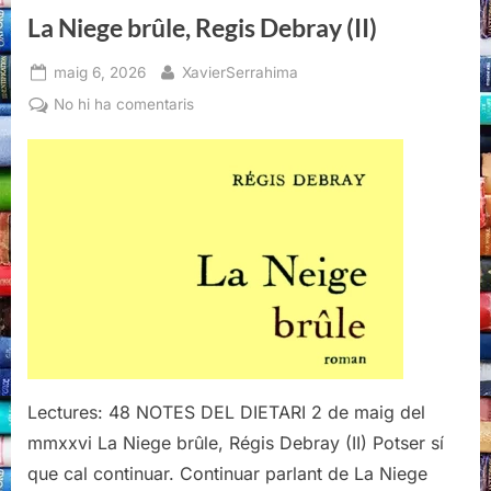
La Niege brûle, Regis Debray (II)
Posted
By
maig 6, 2026
XavierSerrahima
on
a
No hi ha comentaris
La
Niege
brûle,
Regis
Debray
(II)
Lectures: 48 NOTES DEL DIETARI 2 de maig del
mmxxvi La Niege brûle, Régis Debray (II) Potser sí
que cal continuar. Continuar parlant de La Niege