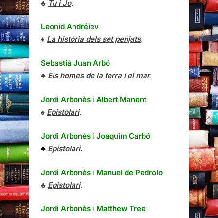
♣
Tu i Jo
.
Leonid Andréiev
♦
La història dels set penjats
.
Sebastià Juan Arbó
♣
Els homes de la terra i el mar
.
Jordi Arbonès
i
Albert Manent
♠
Epistolari
.
Jordi Arbonès
i
Joaquim Carbó
♣
Epistolari
.
Jordi Arbonès
i
Manuel de Pedrolo
♣
Epistolari
.
Jordi Arbonès
i
Matthew Tree