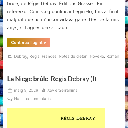
brûle, de Régis Debray, Éditions Grasset. Em
refereixo. Com vaig continuar llegint-lo, fins al final,
malgrat que no m’hi convidava gaire. Des de fa uns
anys, si hagués deixar cada…
“La
Continua llegint
»
Niege
brûle,
Regis
,
,
,
,
Debray, Régis
Francès
Notes de dietari
Novel·la
Roman
Debray
(II)”
La Niege brûle, Regis Debray (I)
Posted
By
maig 5, 2026
XavierSerrahima
on
a
No hi ha comentaris
La
Niege
brûle,
Regis