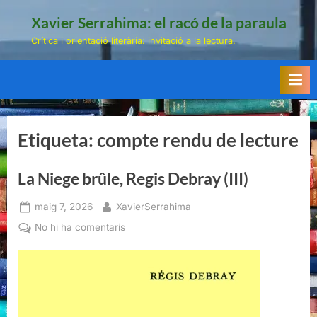
Skip
Xavier Serrahima: el racó de la paraula
to
Crítica i orientació literària: invitació a la lectura.
content
Etiqueta:
compte rendu de lecture
La Niege brûle, Regis Debray (III)
Posted
By
maig 7, 2026
XavierSerrahima
on
a
No hi ha comentaris
La
Niege
brûle,
Regis
Debray