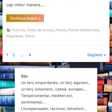
cap millor manera,…
“Elle
Continua llegint
»
voudrait
l’ailleurs
encore,
,
,
,
,
Francès
Notes de lectura
Poesia
Poésie Québécoise
Diane
Régimbald,
Régimbald, Diane
Éditions
du
Noroît,
Montréal,
2024”
Paginació
1
2
…
4
Següent
de
les
Sóc
Un terç empordanès, un terç egarenc,
entrades
un terç solsonenc, català, europeu…
Temperamental, mediterrani,
sentimental…
Lliurepensador, racional, lletraferit…