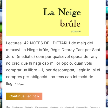
Debray
(I)
Lectures: 42 NOTES DEL DIETARI 1 de maig del
mmxxvi La Niege brûle, Régis Debray Tant per Sant
Jordi (mediàtic) com per qualsevol època de l’any,
no crec que hi hagi cap millor opció, quan vols
comprar un llibre —i, per descomptat, llegir-lo: si el
compres per obligació i no tens cap intenció de
llegir-lo,…
“La
Continua llegint
»
Niege
brûle,
Regis
,
,
,
,
Debray, Régis
Francès
Notes de dietari
Novel·la
Roman