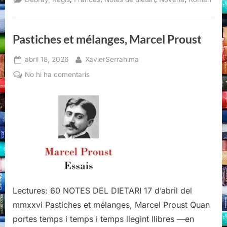
Debray
(I)”
Pastiches et mélanges, Marcel Proust
Posted
By
abril 18, 2026
XavierSerrahima
on
a
No hi ha comentaris
Pastiches
et
mélanges,
Marcel
Proust
Lectures: 60 NOTES DEL DIETARI 17 d’abril del
mmxxvi Pastiches et mélanges, Marcel Proust Quan
portes temps i temps i temps llegint llibres —en