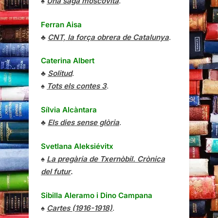
♠
Una saga moscovita
.
Ferran Aisa
♣
CNT, la força obrera de Catalunya
.
Caterina Albert
♣
Solitud
.
♠
Tots els contes 3
.
Sílvia Alcàntara
♣
Els dies sense glòria
.
Svetlana Aleksiévitx
♠
La pregària de Txernòbil. Crònica
del futur
.
Sibilla Aleramo
i
Dino Campana
♠
Cartes (1916-1918)
.