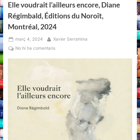
Elle voudrait l’ailleurs encore, Diane
Régimbald, Éditions du Noroît,
Montréal, 2024
Posted
By
març 4, 2024
Xavier Serrahima
on
a
No hi ha comentaris
Elle
voudrait
l’ailleurs
encore,
Diane
Régimbald,
Éditions
du
Noroît,
Montréal,
2024