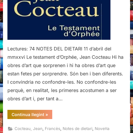
Jean
Cocteau
Lectures: 74 NOTES DEL DIETARI 11 d’abril del
mmxxvi Le testament d’Orphée, Jean Cocteau Hi ha
obres d’art que sorprenen i hi ha obres d’art que
estan fetes per sorprendre. Són ben i ben diferents.
I convindria no confondre-les. No confondre-les
perquè, en realitat, les primeres acostumen a ser
obres d’art i, per tant a…
“Le
Continua llegint
»
testament
d’Orphée,
Jean
,
,
,
Cocteau, Jean
Francès
Notes de dietari
Novel·la
Cocteau”