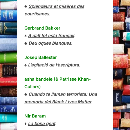
♣
Splendeurs et misères des
courtisanes
.
Gerbrand Bakker
♠
A dalt tot està tranquil
.
♣
Deu oques blanques
.
Josep Ballester
♠
L’agitació de l’escriptura
.
asha bandele (& Patrisse Khan-
Cullors)
♣
Cuando te llaman terrorista: Una
memoria del Black Lives Matter
.
Nir Baram
♦
La bona gent
.