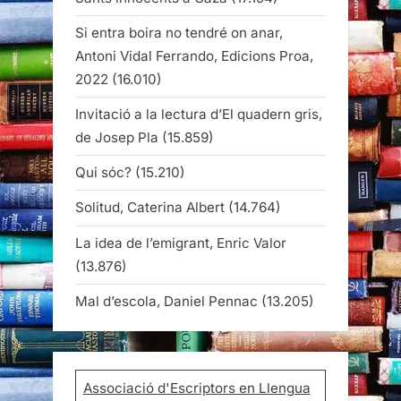
Si entra boira no tendré on anar,
Antoni Vidal Ferrando, Edicions Proa,
2022
(16.010)
Invitació a la lectura d’El quadern gris,
de Josep Pla
(15.859)
Qui sóc?
(15.210)
Solitud, Caterina Albert
(14.764)
La idea de l’emigrant, Enric Valor
(13.876)
Mal d’escola, Daniel Pennac
(13.205)
Associació d'Escriptors en Llengua