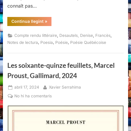
connaît pas…
“Disparaître,
Continua llegint
»
Denise
Desautels,
Éditions
,
,
,
Compte rendu littéraire
Desautels, Denise
Francès
Noroît,
Montréal,
,
,
,
Notes de lectura
Poesia
Poésie
Poésie Québécoise
L’herbe
qui
tremble,
2021”
Les soixante-quinze feuillets, Marcel
Proust, Gallimard, 2024
Posted
By
abril 17, 2024
Xavier Serrahima
on
a
No hi ha comentaris
Les
soixante-
quinze
feuillets,
Marcel