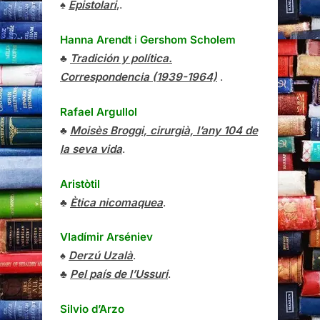
♠
Epistolari
,.
Hanna Arendt
i
Gershom Scholem
♣
Tradición y política.
Correspondencia (1939-1964)
.
Rafael Argullol
♣
Moisès Broggi, cirurgià, l’any 104 de
la seva vida
.
Aristòtil
♣
Ètica nicomaquea
.
Vladímir Arséniev
♠
Derzú Uzalà
.
♣
Pel país de l’Ussuri
.
Silvio d’Arzo