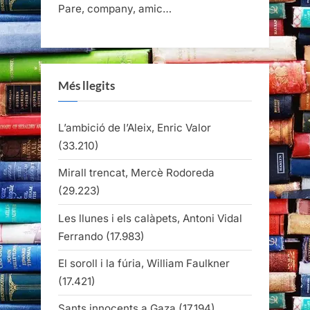
Pare, company, amic…
Més llegits
L’ambició de l’Aleix, Enric Valor
(33.210)
Mirall trencat, Mercè Rodoreda
(29.223)
Les llunes i els calàpets, Antoni Vidal
Ferrando
(17.983)
El soroll i la fúria, William Faulkner
(17.421)
Sants innocents a Gaza
(17.194)