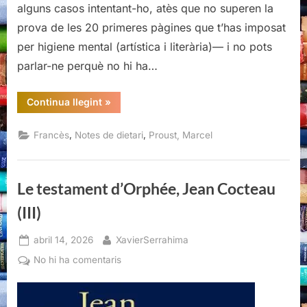
alguns casos intentant-ho, atès que no superen la
prova de les 20 primeres pàgines que t’has imposat
per higiene mental (artística i literària)— i no pots
parlar-ne perquè no hi ha…
“Pastiches
Continua llegint
»
et
mélanges,
Marcel
,
,
Francès
Notes de dietari
Proust, Marcel
Proust”
Le testament d’Orphée, Jean Cocteau
(III)
Posted
By
abril 14, 2026
XavierSerrahima
on
a
No hi ha comentaris
Le
testament
d’Orphée,