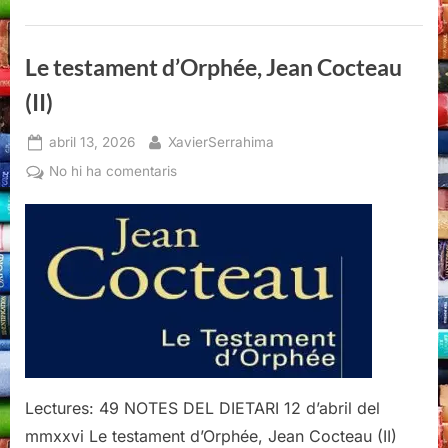
(III)”
Le testament d’Orphée, Jean Cocteau
(II)
Posted
By
abril 13, 2026
XavierSerrahima
on
a
No hi ha comentaris
Le
testament
d’Orphée,
Jean
Cocteau
(II)
Lectures: 49 NOTES DEL DIETARI 12 d’abril del
mmxxvi Le testament d’Orphée, Jean Cocteau (II)