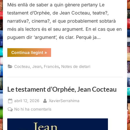
Més enllà de saber a quin gènere pertany Le
testament d’Orphée, de Jean Cocteau, teatre?,
narrativa?, cinema?, el que probablement sobtarà
més als lectors és el seu argument. En el cas que en
puguem dir ‘argument’, és clar. Perquè ja…
“Le
Continua llegint
»
testament
d’Orphée,
Jean
,
,
Cocteau, Jean
Francès
Notes de dietari
Cocteau
(II)”
Le testament d’Orphée, Jean Cocteau
Posted
By
abril 12, 2026
XavierSerrahima
on
a
No hi ha comentaris
Le
testament
d’Orphée,