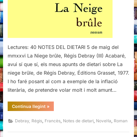
(III)
Lectures: 40 NOTES DEL DIETARI 5 de maig del
mmxxvi La Niege brûle, Régis Debray (III) Acabaré,
avui sí que sí, els meus apunts de dietari sobre La
niege brûle, de Régis Debray, Éditions Grasset, 1977.
I ho faré posant al com a exemple de la inflació
literària, de pretendre volar molt i molt amunt…
“La
Continua llegint
»
Niege
brûle,
Regis
,
,
,
,
Debray, Régis
Francès
Notes de dietari
Novel·la
Roman
Debray
(III)”