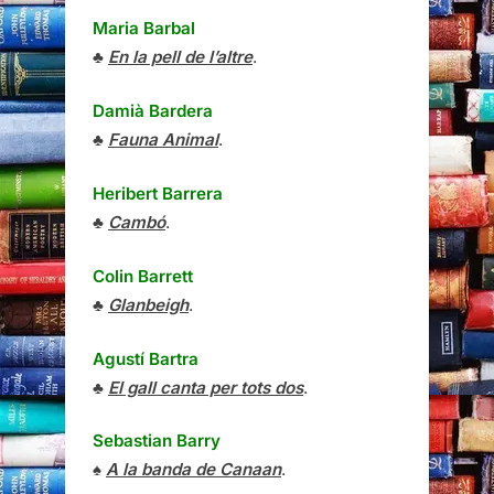
Maria Barbal
♣
En la pell de l’altre
.
Damià Bardera
♣
Fauna Animal
.
Heribert Barrera
♣
Cambó
.
Colin Barrett
♣
Glanbeigh
.
Agustí Bartra
♣
El gall canta per tots dos
.
Sebastian Barry
♠
A la banda de Canaan
.