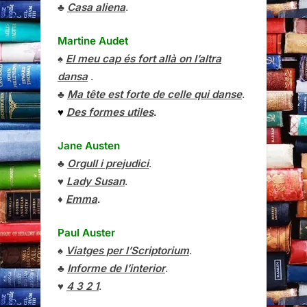
♣
Casa aliena
.
Martine Audet
♠
El meu cap és fort allà on l’altra
dansa
.
♣
Ma tête est forte de celle qui danse
.
♥
Des formes utiles
.
Jane Austen
♣
Orgull i prejudici
.
♥
Lady Susan
.
♦
Emma
.
Paul Auster
♠
Viatges per l’Scriptorium
.
♣
Informe de l’interior
.
♥
4 3 2 1
.