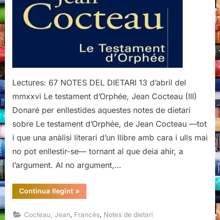
Jean
Cocteau
(III)
Lectures: 67 NOTES DEL DIETARI 13 d’abril del
mmxxvi Le testament d’Orphée, Jean Cocteau (III)
Donaré per enllestides aquestes notes de dietari
sobre Le testament d’Orphée, de Jean Cocteau —tot
i que una anàlisi literari d’un llibre amb cara i ulls mai
no pot enllestir-se— tornant al que deia ahir, a
l’argument. Al no argument,…
“Le
Continua llegint
»
testament
d’Orphée,
Jean
,
,
Cocteau, Jean
Francès
Notes de dietari
Cocteau