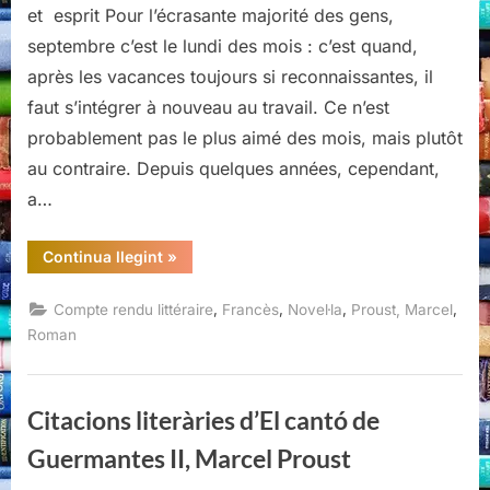
et esprit Pour l’écrasante majorité des gens,
septembre c’est le lundi des mois : c’est quand,
après les vacances toujours si reconnaissantes, il
faut s’intégrer à nouveau au travail. Ce n’est
probablement pas le plus aimé des mois, mais plutôt
au contraire. Depuis quelques années, cependant,
a…
“La
Continua llegint
»
prisonnière
II,
Marcel
,
,
,
,
Compte rendu littéraire
Francès
Novel·la
Proust, Marcel
Proust”
Roman
Citacions literàries d’El cantó de
Guermantes II, Marcel Proust