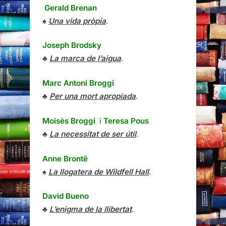
Gerald Brenan
♠
Una vida pròpia
.
Joseph Brodsky
♣
La marca de l’aigua
.
Marc Antoni Broggi
♣
Per una mort apropiada
.
Moisès Broggi
i
Teresa Pous
♣
La necessitat de ser útil
.
Anne Brontë
♠
La llogatera de Wildfell Hall
.
David Bueno
♣
L’enigma de la llibertat
.