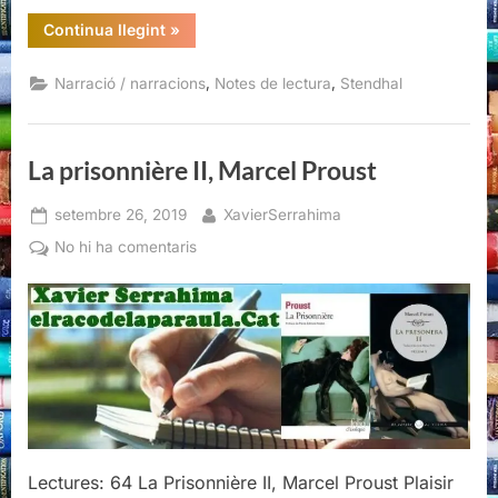
“Cròniques
Continua llegint
»
italianes,
Stendhal”
,
,
Narració / narracions
Notes de lectura
Stendhal
La prisonnière II, Marcel Proust
Posted
By
setembre 26, 2019
XavierSerrahima
on
a
No hi ha comentaris
La
prisonnière
II,
Marcel
Proust
Lectures: 64 La Prisonnière II, Marcel Proust Plaisir