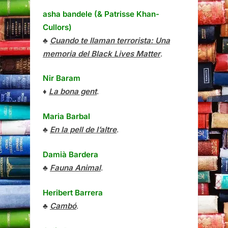
asha bandele (& Patrisse Khan-
Cullors)
♣
Cuando te llaman terrorista: Una
memoria del Black Lives Matter
.
Nir Baram
♦
La bona gent
.
Maria Barbal
♣
En la pell de l’altre
.
Damià Bardera
♣
Fauna Animal
.
Heribert Barrera
♣
Cambó
.