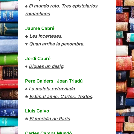
♠
El mundo roto. Tres epistolarios
románticos
.
Jaume Cabré
♣
Les incerteses
.
♥
Quan arriba la penombra
.
Jordi Cabré
♠
Digues un desig
.
Pere Calders
i
Joan Triadú
♠
La maleta extraviada
.
♣
Estimat amic. Cartes. Textos
.
Lluís Calvo
♣
El meridià de París
.
Carles Camps Mundó