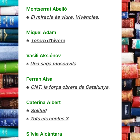
Montserrat Abelló
♣
El miracle és viure. Vivències
.
Miquel Adam
♣
Torero
d’hivern
.
Vasili Aksiónov
♠
Una saga moscovita
.
Ferran Aisa
♣
CNT, la força obrera de Catalunya
.
Caterina Albert
♣
Solitud
.
♠
Tots els contes 3
.
Sílvia Alcàntara