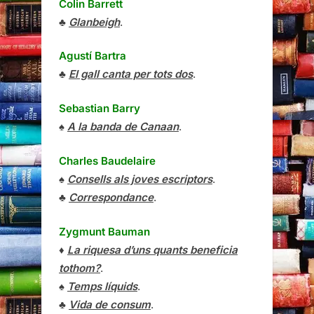
Colin Barrett
♣
Glanbeigh
.
Agustí Bartra
♣
El gall canta per tots dos
.
Sebastian Barry
♠
A la banda de Canaan
.
Charles Baudelaire
♠
Consells als joves escriptors
.
♣
Correspondance
.
Zygmunt Bauman
♦
La riquesa d’uns quants beneficia
tothom?
.
♠
Temps líquids
.
♣
Vida de consum
.