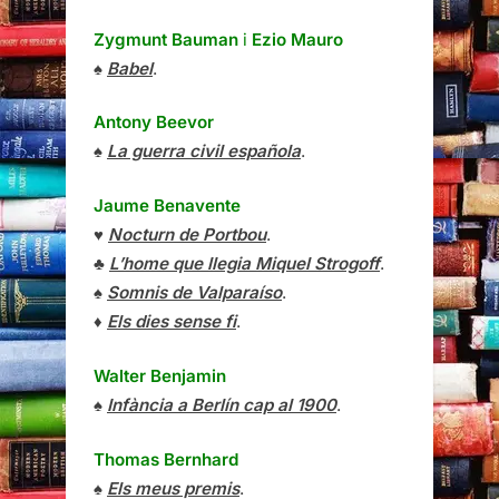
Zygmunt Bauman
i
Ezio Mauro
♠
Babel
.
Antony Beevor
♠
La guerra civil española
.
Jaume Benavente
♥
Nocturn de Portbou
.
♣
L’home que llegia Miquel Strogoff
.
♠
Somnis de Valparaíso
.
♦
Els dies sense fi
.
Walter Benjamin
♠
Infància a Berlín cap al 1900
.
Thomas Bernhard
♠
Els meus premis
.