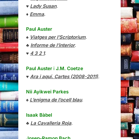
♥
Lady Susan
.
♦
Emma
.
Paul Auster
♠
Viatges per l’Scriptorium
.
♣
Informe de l’interior
.
♥
4 3 2 1
.
Paul Auster
i
J.M. Coetze
♥
Ara i aquí. Cartes (2008-2011)
.
Nii Ayikwei Parkes
♠
L’enigma de l’ocell blau
.
Isaak Bàbel
♣
La Cavalleria Roja
.
Josep-Ramon Bach