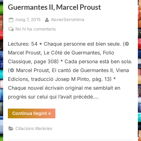
Guermantes II, Marcel Proust
Posted
By
maig 7, 2015
XavierSerrahima
on
a
No hi ha comentaris
Citacions
literàries
Lectures: 54 * Chaque personne est bien seule. (©
d’El
Marcel Proust, Le Côté de Guermantes, Folio
cantó
Classique, page 308) * Cada persona està ben sola.
de
(© Marcel Proust, El cantó de Guermantes II, Viena
Guermantes
Edicions, traducció Josep M Pinto, pàg. 13) *
II,
Marcel
Chaque nouvel écrivain original me semblait en
Proust
progrès sur celui qui l’avait précédé….
“Citacions
Continua llegint
»
literàries
d’El
cantó
Citacions literàries
de
Guermantes
II,