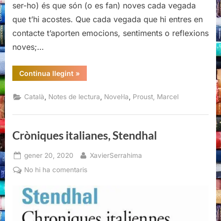
ser-ho) és que són (o es fan) noves cada vegada
que t’hi acostes. Que cada vegada que hi entres en
contacte t’aporten emocions, sentiments o reflexions
noves;…
“Albertine
Continua llegint
»
desapareguda
I,
Marcel
,
,
,
Català
Notes de lectura
Novel·la
Proust, Marcel
Proust
(Viena
Edicions,
2020)”
Cròniques italianes, Stendhal
Posted
By
gener 20, 2020
XavierSerrahima
on
a
No hi ha comentaris
Cròniques
italianes,
Stendhal