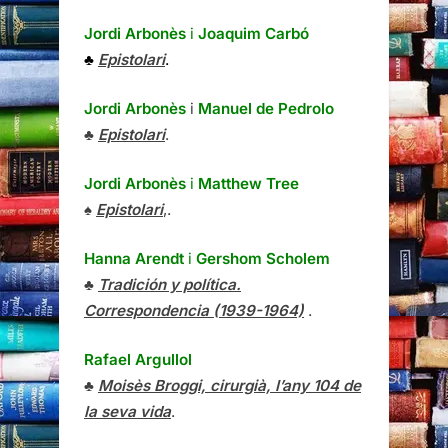
Jordi Arbonès
i
Joaquim Carbó
♣
Epistolari
.
Jordi Arbonès
i
Manuel de Pedrolo
♣
Epistolari
.
Jordi Arbonès
i
Matthew Tree
♠
Epistolari
,.
Hanna Arendt
i
Gershom Scholem
♣
Tradición y política.
Correspondencia (1939-1964)
.
Rafael Argullol
♣
Moisès Broggi, cirurgià, l’any 104 de
la seva vida
.