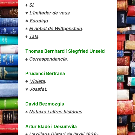
♦
Sí
.
♥
L’imitador de veus
.
♣
Formigó
.
♠
El nebot de Wittgenstein
.
♦
Tala
.
Thomas Bernhard
i
Siegfried Unseld
♠
Correspondencia
.
Prudenci Bertrana
♣
Violeta
.
♥
Josafat
.
David Bezmozgis
♠
Nataixa i altres històries
.
Artur Bladé i Desumvila
♠
L’exiliada Dietari de l’exili 1939-