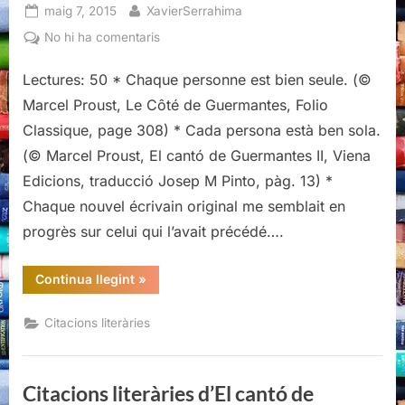
Posted
By
maig 7, 2015
XavierSerrahima
on
a
No hi ha comentaris
Citacions
literàries
Lectures: 50 * Chaque personne est bien seule. (©
d’El
Marcel Proust, Le Côté de Guermantes, Folio
cantó
Classique, page 308) * Cada persona està ben sola.
de
(© Marcel Proust, El cantó de Guermantes II, Viena
Guermantes
Edicions, traducció Josep M Pinto, pàg. 13) *
II,
Marcel
Chaque nouvel écrivain original me semblait en
Proust
progrès sur celui qui l’avait précédé….
“Citacions
Continua llegint
»
literàries
d’El
cantó
Citacions literàries
de
Guermantes
II,
Marcel
Proust”
Citacions literàries d’El cantó de