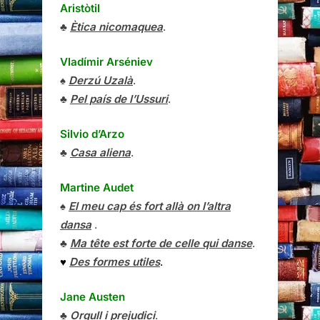
Aristòtil
♣
Ètica nicomaquea
.
Vladímir Arséniev
♠
Derzú Uzalà
.
♣
Pel país de l’Ussuri
.
Silvio d’Arzo
♣
Casa aliena
.
Martine Audet
♠
El meu cap és fort allà on l’altra
dansa
.
♣
Ma tête est forte de celle qui danse
.
♥
Des formes utiles
.
Jane Austen
♣
Orgull i prejudici
.