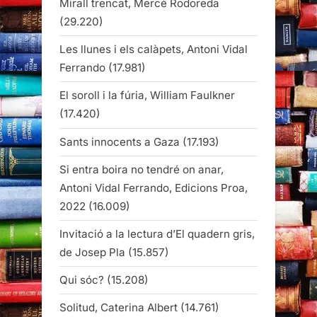
Mirall trencat, Mercè Rodoreda
(29.220)
Les llunes i els calàpets, Antoni Vidal
Ferrando
(17.981)
El soroll i la fúria, William Faulkner
(17.420)
Sants innocents a Gaza
(17.193)
Si entra boira no tendré on anar,
Antoni Vidal Ferrando, Edicions Proa,
2022
(16.009)
Invitació a la lectura d’El quadern gris,
de Josep Pla
(15.857)
Qui sóc?
(15.208)
Solitud, Caterina Albert
(14.761)