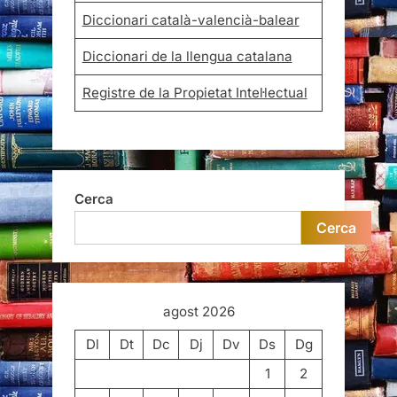
Diccionari català-valencià-balear
Diccionari de la llengua catalana
Registre de la Propietat Intel·lectual
Cerca
Cerca
agost 2026
Dl
Dt
Dc
Dj
Dv
Ds
Dg
1
2