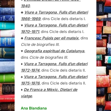
1940
.
♣
Viure a Tarragona, Fulls d’un dietari
1966-1969
, dins Cicle dels dietaris I.
♥
Viure a Tarragona, Fulls d’un dietari
1970-1971
, dins Cicle dels dietaris I.
♣
Francesc Pujols per ell mateix
, dins
Cicle de biografies III
.
♥
Geografia espiritual de Catalunya
,
dins
Cicle de biografies III
.
♦
Viure a Tarragona, Fulls d’un dietari
1972-1974
, dins Cicle dels dietaris II.
♠
Viure a Tarragona, Fulls d’un dietari
1975-1976
, dins Cicle dels dietaris II.
♦
De França a Mèxic. Dietari de
viatge
.
Ana Blandiana