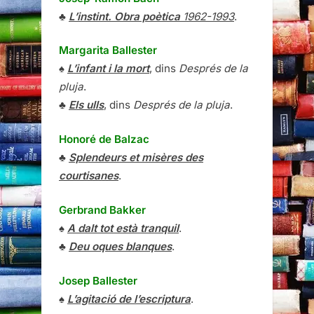
♣
L’instint. Obra poètica
1962-1993
.
Margarita Ballester
♠
L’infant i la mort
, dins
Després de la
pluja
.
♣
Els ulls
, dins
Després de la pluja
.
Honoré de Balzac
♣
Splendeurs et misères des
courtisanes
.
Gerbrand Bakker
♠
A dalt tot està tranquil
.
♣
Deu oques blanques
.
Josep Ballester
♠
L’agitació de l’escriptura
.