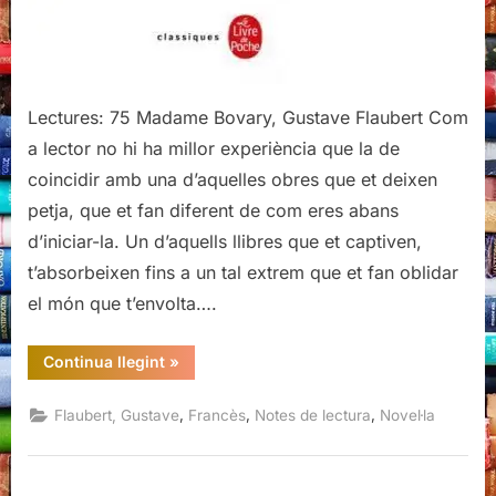
Lectures: 75 Madame Bovary, Gustave Flaubert Com
a lector no hi ha millor experiència que la de
coincidir amb una d’aquelles obres que et deixen
petja, que et fan diferent de com eres abans
d’iniciar-la. Un d’aquells llibres que et captiven,
t’absorbeixen fins a un tal extrem que et fan oblidar
el món que t’envolta….
“Madame
Continua llegint
»
Bovary,
Gustave
Flaubert”
,
,
,
Flaubert, Gustave
Francès
Notes de lectura
Novel·la