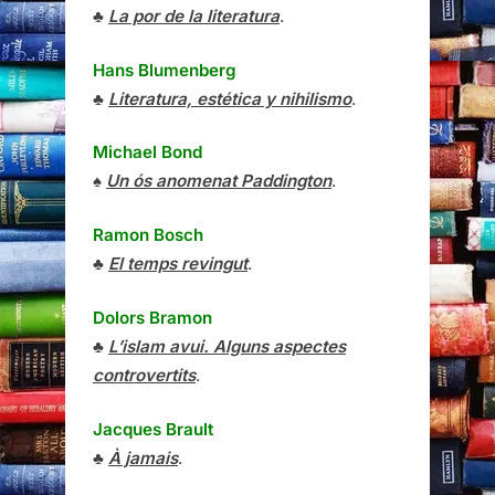
♣
La por de la literatura
.
Hans Blumenberg
♣
Literatura, estética y nihilismo
.
Michael Bond
♠
Un ós anomenat Paddington
.
Ramon Bosch
♣
El temps revingut
.
Dolors Bramon
♣
L’islam avui. Alguns aspectes
controvertits
.
Jacques Brault
♣
À jamais
.