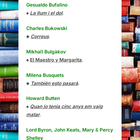
Gesualdo Bufalino
♠
La llum i el dol
.
Charles Bukowski
♣
Correus
.
Mikhaïl Bulgàkov
♠
El Maestro y Margarita
.
Milena Busquets
♣
También esto pasará
.
Howard Butten
♠
Quan jo tenia cinc anys em vaig
matar
.
Lord Byron, John Keats, Mary
&
Percy
Shelle
y