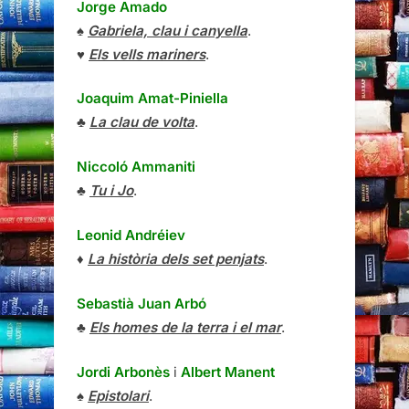
Jorge Amado
♠
Gabriela, clau i canyella
.
♥
Els vells mariners
.
Joaquim Amat-Piniella
♣
La clau de volta
.
Niccoló Ammaniti
♣
Tu i Jo
.
Leonid Andréiev
♦
La història dels set penjats
.
Sebastià Juan Arbó
♣
Els homes de la terra i el mar
.
Jordi Arbonès
i
Albert Manent
♠
Epistolari
.