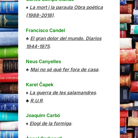
♠
La mort i la paraula Obra poètica
(1988-2018)
.
Francisco Candel
♣
El gran dolor del mundo. Diarios
1944-1975
.
Neus Canyelles
♣
Mai no sé què fer fora de casa
.
Karel Čapek
♠
La guerra de les salamandres
.
♣
R.U.R
.
Joaquim Carbó
♠
Elogi de la formiga
.