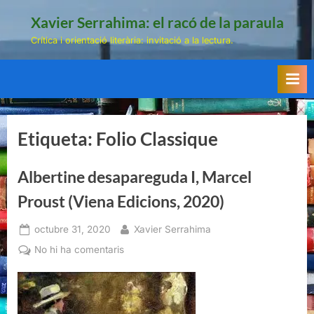
Skip
Xavier Serrahima: el racó de la paraula
to
Crítica i orientació literària: invitació a la lectura.
content
Etiqueta:
Folio Classique
Albertine desapareguda I, Marcel
Proust (Viena Edicions, 2020)
Posted
By
octubre 31, 2020
Xavier Serrahima
on
a
No hi ha comentaris
Albertine
desapareguda
I,
Marcel