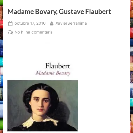
Marcel
Proust”
Madame Bovary, Gustave Flaubert
Posted
By
octubre 17, 2010
XavierSerrahima
on
a
No hi ha comentaris
Madame
Bovary,
Gustave
Flaubert