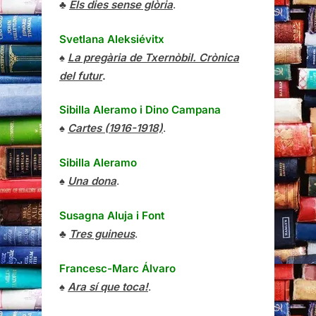
♣
Els dies sense glòria
.
Svetlana Aleksiévitx
♠
La pregària de Txernòbil. Crònica
del futur
.
Sibilla Aleramo
i
Dino Campana
♠
Cartes (1916-1918)
.
Sibilla Aleramo
♠
Una dona
.
Susagna Aluja i Font
♣
Tres guineus
.
Francesc-Marc Álvaro
♠
Ara sí que toca!
.