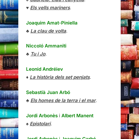
♥
Els vells mariners
.
Joaquim Amat-Piniella
♣
La clau de volta
.
Niccoló Ammaniti
♣
Tu i Jo
.
Leonid Andréiev
♦
La història dels set penjats
.
Sebastià Juan Arbó
♣
Els homes de la terra i el mar
.
Jordi Arbonès
i
Albert Manent
♠
Epistolari
.
Jordi Arbonès
i
Joaquim Carbó