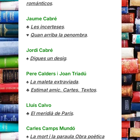
románticos
.
Jaume Cabré
♣
Les incerteses
.
♥
Quan arriba la penombra
.
Jordi Cabré
♠
Digues un desig
.
Pere Calders
i
Joan Triadú
♠
La maleta extraviada
.
♣
Estimat amic. Cartes. Textos
.
Lluís Calvo
♣
El meridià de París
.
Carles Camps Mundó
♠
La mort i la paraula Obra poètica