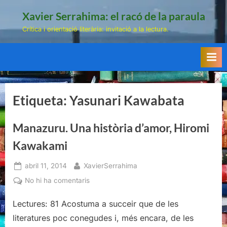
Skip
Xavier Serrahima: el racó de la paraula
to
Crítica i orientació literària: invitació a la lectura.
content
Etiqueta:
Yasunari Kawabata
Manazuru. Una història d’amor, Hiromi
Kawakami
Posted
By
abril 11, 2014
XavierSerrahima
on
a
No hi ha comentaris
Manazuru.
Lectures: 81 Acostuma a succeir que de les
Una
història
literatures poc conegudes i, més encara, de les
d’amor,