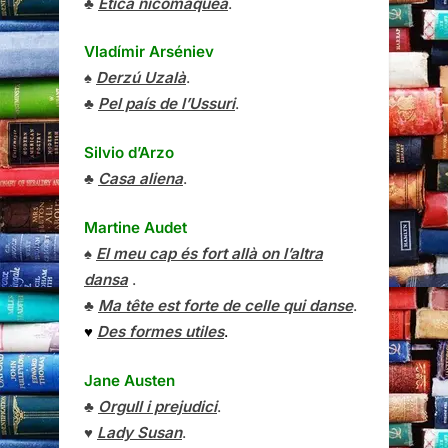
♣
Ètica nicomaquea
.
Vladímir Arséniev
♠
Derzú Uzalà
.
♣
Pel país de l’Ussuri
.
Silvio d’Arzo
♣
Casa aliena
.
Martine Audet
♠
El meu cap és fort allà on l’altra
dansa
.
♣
Ma tête est forte de celle qui danse
.
♥
Des formes utiles
.
Jane Austen
♣
Orgull i prejudici
.
♥
Lady Susan
.