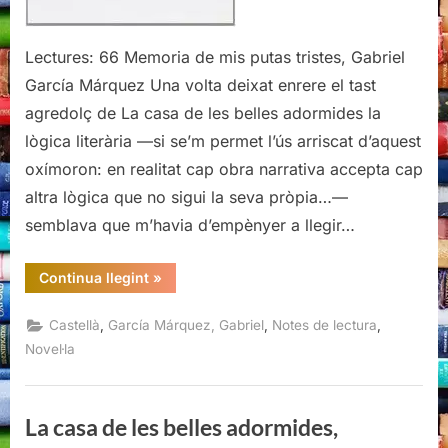
Lectures: 66 Memoria de mis putas tristes, Gabriel
García Márquez Una volta deixat enrere el tast
agredolç de La casa de les belles adormides la
lògica literària —si se’m permet l’ús arriscat d’aquest
oxímoron: en realitat cap obra narrativa accepta cap
altra lògica que no sigui la seva pròpia…—
semblava que m’havia d’empènyer a llegir…
“Memoria
Continua llegint
»
de
mis
putas
,
,
,
Castellà
García Márquez, Gabriel
Notes de lectura
tristes,
Gabriel
Novel·la
García
Márquez”
La casa de les belles adormides,