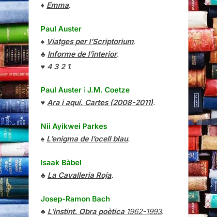
♦
Emma
.
Paul Auster
♠
Viatges per l’Scriptorium
.
♣
Informe de l’interior
.
♥
4 3 2 1
.
Paul Auster
i
J.M. Coetze
♥
Ara i aquí. Cartes (2008-2011)
.
Nii Ayikwei Parkes
♠
L’enigma de l’ocell blau
.
Isaak Bàbel
♣
La Cavalleria Roja
.
Josep-Ramon Bach
♣
L’instint. Obra poètica
1962-1993
.