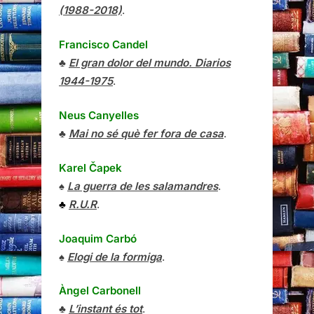
(1988-2018)
.
Francisco Candel
♣
El gran dolor del mundo. Diarios
1944-1975
.
Neus Canyelles
♣
Mai no sé què fer fora de casa
.
Karel Čapek
♠
La guerra de les salamandres
.
♣
R.U.R
.
Joaquim Carbó
♠
Elogi de la formiga
.
Àngel Carbonell
♣
L’instant és tot
.