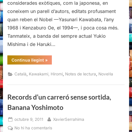
considerades exòtiques, com la japonesa, en
Hiromi
coneixem un parell d’autors, editats profusament
Kawakami
quan reben el Nobel —Yasunari Kawabata, l’any
1968 i Kenzaburo Oe, el 1994—, i poca cosa més.
Tanmateix, a banda del sempre actual Yukio
Mishima i de Haruki…
“Manazuru.
Continua llegint
»
Una
història
d’amor,
,
,
,
Català
Kawakami, Hiromi
Notes de lectura
Novel·la
Hiromi
Kawakami”
Records d’un carreró sense sortida,
Banana Yoshimoto
Posted
By
octubre 9, 2011
XavierSerrahima
on
a
No hi ha comentaris