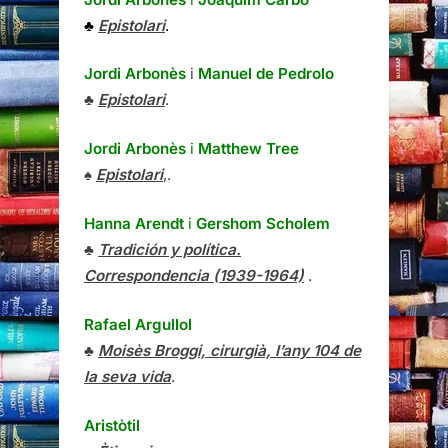
♣
Epistolari
.
Jordi Arbonès
i
Manuel de Pedrolo
♣
Epistolari
.
Jordi Arbonès
i
Matthew Tree
♠
Epistolari
,.
Hanna Arendt
i
Gershom Scholem
♣
Tradición y política.
Correspondencia (1939-1964)
.
Rafael Argullol
♣
Moisès Broggi, cirurgià, l’any 104 de
la seva vida
.
Aristòtil