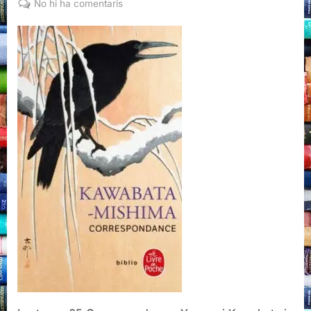
a
No hi ha comentaris
Correspondance,
Kawabata-
Mishima