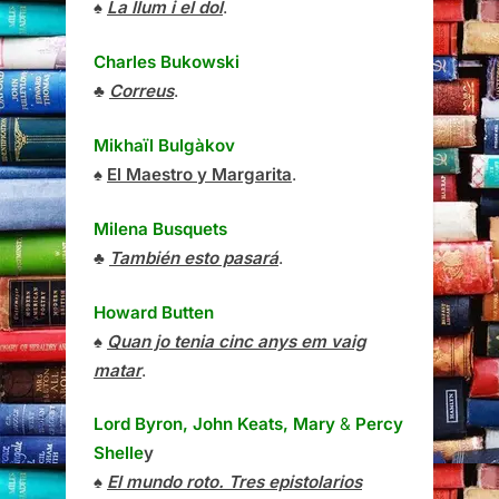
♠
La llum i el dol
.
Charles Bukowski
♣
Correus
.
Mikhaïl Bulgàkov
♠
El Maestro y Margarita
.
Milena Busquets
♣
También esto pasará
.
Howard Butten
♠
Quan jo tenia cinc anys em vaig
matar
.
Lord Byron, John Keats, Mary
&
Percy
Shelle
y
♠
El mundo roto. Tres epistolarios