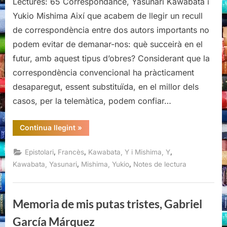
Lectures: 65 Correspondance, Yasunari Kawabata i
Yukio Mishima Així que acabem de llegir un recull
de correspondència entre dos autors importants no
podem evitar de demanar-nos: què succeirà en el
futur, amb aquest tipus d’obres? Considerant que la
correspondència convencional ha pràcticament
desaparegut, essent substituïda, en el millor dels
casos, per la telemàtica, podem confiar…
“Correspondance,
Continua llegint
»
Kawabata-
Mishima”
,
,
,
Epistolari
Francès
Kawabata, Y i Mishima, Y
,
,
Kawabata, Yasunari
Mishima, Yukio
Notes de lectura
Memoria de mis putas tristes, Gabriel
García Márquez