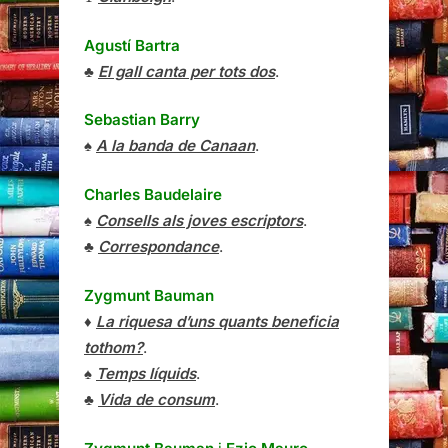
Agustí Bartra
♣
El gall canta per tots dos
.
Sebastian Barry
♠
A la banda de Canaan
.
Charles Baudelaire
♠
Consells als joves escriptors
.
♣
Correspondance
.
Zygmunt Bauman
♦
La riquesa d’uns quants beneficia
tothom?
.
♠
Temps líquids
.
♣
Vida de consum
.