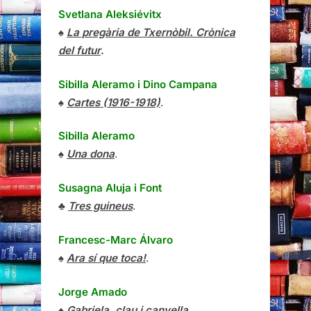
Svetlana Aleksiévitx
♠
La pregària de Txernòbil. Crònica
del futur
.
Sibilla Aleramo
i
Dino Campana
♠
Cartes (1916-1918)
.
Sibilla Aleramo
♠
Una dona
.
Susagna Aluja i Font
♣
Tres guineus
.
Francesc-Marc Álvaro
♠
Ara sí que toca!
.
Jorge Amado
♠
Gabriela, clau i canyella
.