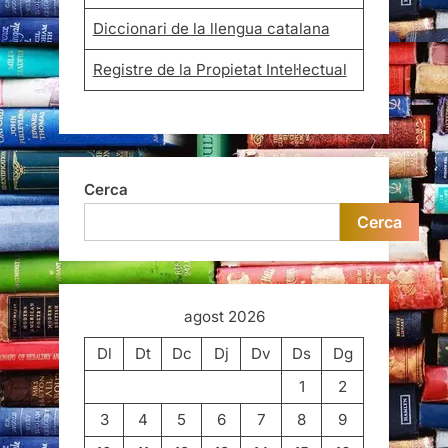
Diccionari de la llengua catalana
Registre de la Propietat Intel·lectual
Cerca
Cerca
agost 2026
Dl
Dt
Dc
Dj
Dv
Ds
Dg
1
2
3
4
5
6
7
8
9