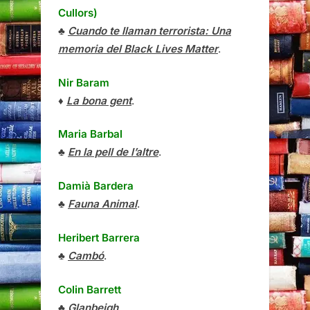
Cullors)
♣
Cuando te llaman terrorista: Una
memoria del Black Lives Matter
.
Nir Baram
♦
La bona gent
.
Maria Barbal
♣
En la pell de l’altre
.
Damià Bardera
♣
Fauna Animal
.
Heribert Barrera
♣
Cambó
.
Colin Barrett
♣
Glanbeigh
.