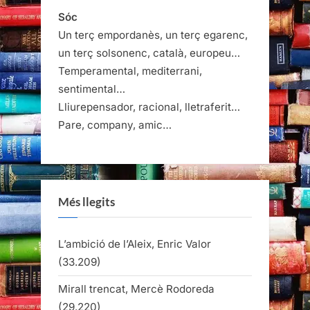
Sóc
Un terç empordanès, un terç egarenc,
un terç solsonenc, català, europeu…
Temperamental, mediterrani,
sentimental…
Lliurepensador, racional, lletraferit…
Pare, company, amic…
Més llegits
L’ambició de l’Aleix, Enric Valor
(33.209)
Mirall trencat, Mercè Rodoreda
(29.220)