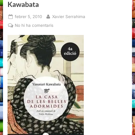
Kawabata
Posted
By
febrer 5, 2010
Xavier Serrahima
on
a
No hi ha comentaris
La
casa
de
les
belles
adormides,
Kawabata