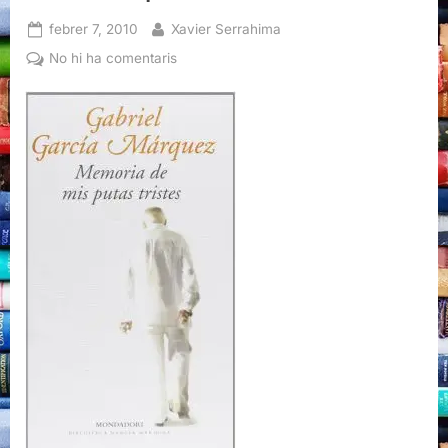
Posted
By
febrer 7, 2010
Xavier Serrahima
on
a
No hi ha comentaris
Memoria
de
mis
putas
tristes,
Gabriel
García
Márquez