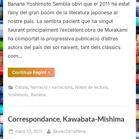
Banana Yoshimoto Sembla obvi que el 2011 ha estat
l’any del gran boom de la literatura japonesa al
nostre país. La sembra pacient que ha vingut
llaurant principalment l’excel·lent obra de Murakami
ha comportat la progressiva publicació d’altres
autors del país del sol naixent, tant dels clàssics
com…
“Records
Continua llegint
»
d’un
carreró
sense
,
,
,
Català
Narració / narracions
Notes de lectura
sortida,
Banana
Yoshimoto, Banana
Yoshimoto”
Correspondance, Kawabata-Mishima
Posted
By
març 13, 2011
XavierSerrahima
on