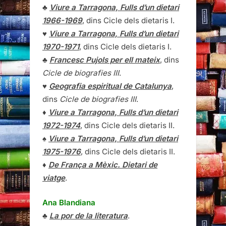
♣
Viure a Tarragona, Fulls d’un dietari
1966-1969
, dins Cicle dels dietaris I.
♥
Viure a Tarragona, Fulls d’un dietari
1970-1971
, dins Cicle dels dietaris I.
♣
Francesc Pujols per ell mateix
, dins
Cicle de biografies III
.
♥
Geografia espiritual de Catalunya
,
dins
Cicle de biografies III
.
♦
Viure a Tarragona, Fulls d’un dietari
1972-1974
, dins Cicle dels dietaris II.
♠
Viure a Tarragona, Fulls d’un dietari
1975-1976
, dins Cicle dels dietaris II.
♦
De França a Mèxic. Dietari de
viatge
.
Ana Blandiana
♣
La por de la literatura
.