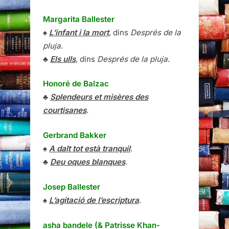
Margarita Ballester
♠
L’infant i la mort
, dins
Després de la
pluja
.
♣
Els ulls
, dins
Després de la pluja
.
Honoré de Balzac
♣
Splendeurs et misères des
courtisanes
.
Gerbrand Bakker
♠
A dalt tot està tranquil
.
♣
Deu oques blanques
.
Josep Ballester
♠
L’agitació de l’escriptura
.
asha bandele (& Patrisse Khan-