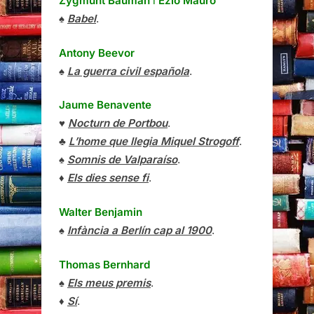
Zygmunt Bauman
i
Ezio Mauro
♠
Babel
.
Antony Beevor
♠
La guerra civil española
.
Jaume Benavente
♥
Nocturn de Portbou
.
♣
L’home que llegia Miquel Strogoff
.
♠
Somnis de Valparaíso
.
♦
Els dies sense fi
.
Walter Benjamin
♠
Infància a Berlín cap al 1900
.
Thomas Bernhard
♠
Els meus premis
.
♦
Sí
.