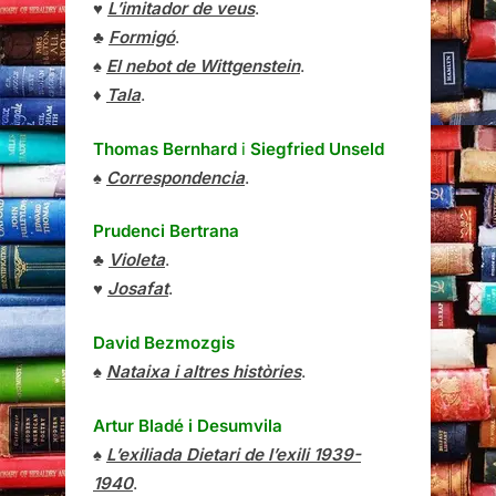
♥
L’imitador de veus
.
♣
Formigó
.
♠
El nebot de Wittgenstein
.
♦
Tala
.
Thomas Bernhard
i
Siegfried Unseld
♠
Correspondencia
.
Prudenci Bertrana
♣
Violeta
.
♥
Josafat
.
David Bezmozgis
♠
Nataixa i altres històries
.
Artur Bladé i Desumvila
♠
L’exiliada Dietari de l’exili 1939-
1940
.