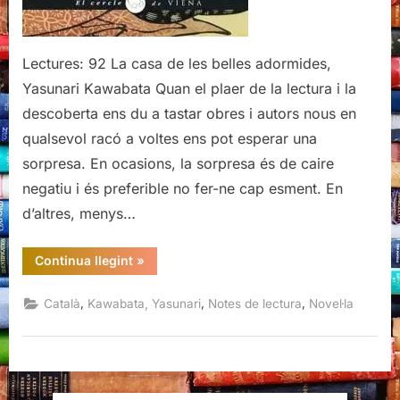
Lectures: 92 La casa de les belles adormides,
Yasunari Kawabata Quan el plaer de la lectura i la
descoberta ens du a tastar obres i autors nous en
qualsevol racó a voltes ens pot esperar una
sorpresa. En ocasions, la sorpresa és de caire
negatiu i és preferible no fer-ne cap esment. En
d’altres, menys…
“La
Continua llegint
»
casa
de
les
,
,
,
Català
Kawabata, Yasunari
Notes de lectura
Novel·la
belles
adormides,
Kawabata”