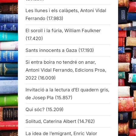
Les llunes i els calàpets, Antoni Vidal
Ferrando
(17.983)
El soroll i la fúria, William Faulkner
(17.420)
Sants innocents a Gaza
(17.193)
Si entra boira no tendré on anar,
Antoni Vidal Ferrando, Edicions Proa,
2022
(16.009)
Invitació a la lectura d’El quadern gris,
de Josep Pla
(15.857)
Qui sóc?
(15.209)
Solitud, Caterina Albert
(14.762)
La idea de l’emigrant, Enric Valor