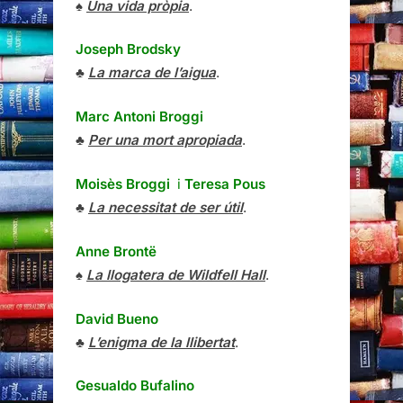
♠
Una vida pròpia
.
Joseph Brodsky
♣
La marca de l’aigua
.
Marc Antoni Broggi
♣
Per una mort apropiada
.
Moisès Broggi
i
Teresa Pous
♣
La necessitat de ser útil
.
Anne Brontë
♠
La llogatera de Wildfell Hall
.
David Bueno
♣
L’enigma de la llibertat
.
Gesualdo Bufalino