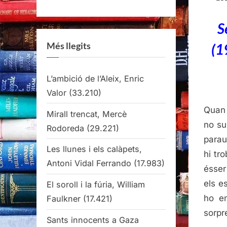
S
Més llegits
(1
L’ambició de l’Aleix, Enric
Valor
(33.210)
Quan 
Mirall trencat, Mercè
no su
Rodoreda
(29.221)
parau
Les llunes i els calàpets,
hi tr
Antoni Vidal Ferrando
(17.983)
ésser
els e
El soroll i la fúria, William
ho en
Faulkner
(17.421)
sorpr
Sants innocents a Gaza