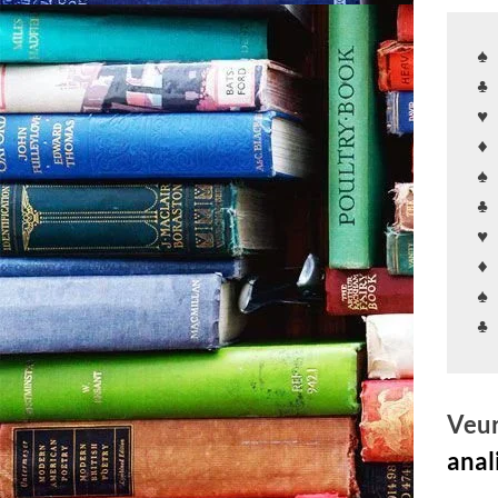
♠
♣
♥
♦
♠
♣
♥
♦
♠
♣
Veur
anal