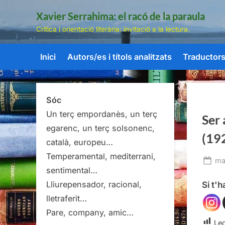
Skip
Xavier Serrahima: el racó de la paraula
to
Crítica i orientació literària: invitació a la lectura.
content
Inici
Autors/es i títols analitzats
Traductors/
Sóc
Un terç empordanès, un terç
Ser
egarenc, un terç solsonenc,
(19
català, europeu…
Temperamental, mediterrani,
Po
ma
sentimental…
on
Lliurepensador, racional,
Si t'
lletraferit…
Pare, company, amic…
Lec