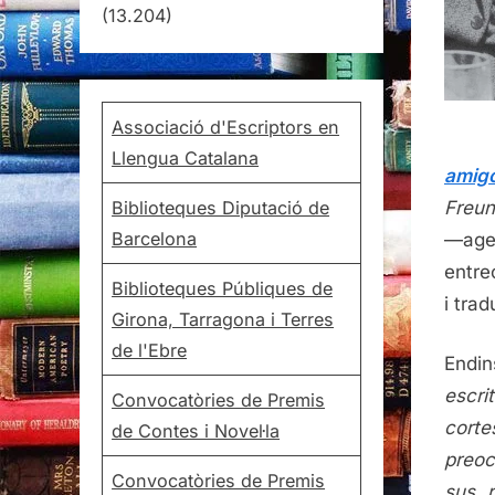
(13.204)
Associació d'Escriptors en
Llengua Catalana
amig
Freun
Biblioteques Diputació de
Barcelona
—age
entre
Biblioteques Públiques de
i tra
Girona, Tarragona i Terres
de l'Ebre
Endi
escri
Convocatòries de Premis
corte
de Contes i Novel·la
preoc
Convocatòries de Premis
sus r