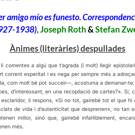
Corres
(1927-
er amigo mío es funesto. Correspondenc
1938),
927-1938)
,
Joseph Roth
&
Stefan Zw
Joseph
Roth
&
Ànimes (literàries) despullades
Stefan
Zweig
li comentes a algú que t’agrada (i molt) llegir epistolar
rt corrent esperitat i es nega per sempre més a adreçar
la, com molt bé pot succeir—, acostuma a demanar-te
obes, d’interessant, en una recopilació de cartes?». Si, c
 esclaridor, li respons, «Si no tot, gairebé tot el que hi 
sclats de vida i d’autenticitat que desprenen», no tan s
tenen millor, sinó que, gairebé infal·liblement, encar
enen més.