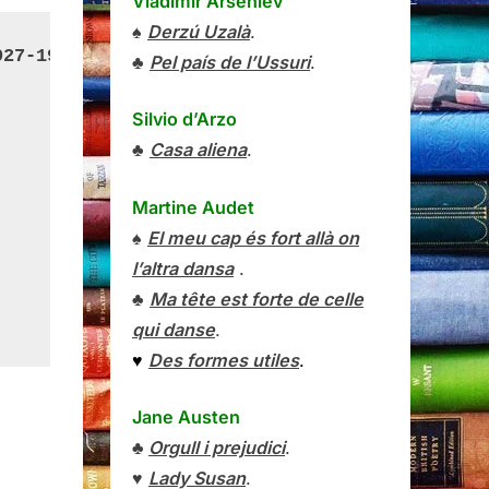
Vladímir Arséniev
♠
Derzú Uzalà
.
927-1938)
♣
Pel país de l’Ussuri
.
Silvio d’Arzo
♣
Casa aliena
.
Martine Audet
♠
El meu cap és fort allà on
l’altra dansa
.
♣
Ma tête est forte de celle
qui danse
.
♥
Des formes utiles
.
Jane Austen
♣
Orgull i prejudici
.
♥
Lady Susan
.