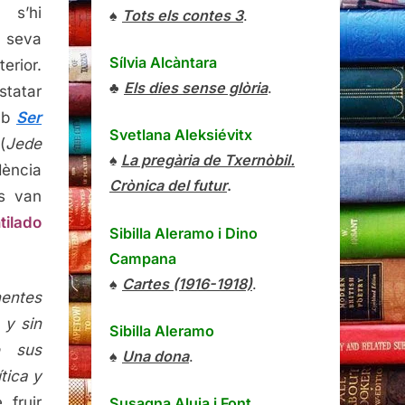
 s’hi
♠
Tots els contes 3
.
 seva
Sílvia Alcàntara
terior.
♣
Els dies sense glòria
.
tatar
mb
Ser
Svetlana Aleksiévitx
(
Jede
♠
La pregària de Txernòbil.
dència
Crònica del futur
.
s van
tilado
Sibilla Aleramo
i
Dino
Campana
♠
Cartes (1916-1918)
.
entes
 y sin
Sibilla Aleramo
e sus
♠
Una dona
.
tica y
 fruir
Susagna Aluja i Font