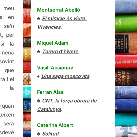
 meu
Montserrat Abelló
si en
♣
El miracle és viure.
 se’n
Vivències
.
t, per
Miquel Adam
si la
♣
Torero
d’hivern
.
a mena
ovint
Vasili Aksiónov
 que
♠
Una saga moscovita
.
ra i el
la
Ferran Aisa
♣
CNT, la força obrera de
(quan
Catalunya
.
teixen
 serà
Caterina Albert
esdevé
♣
Solitud
.