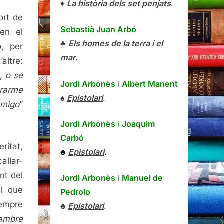
♦
La història dels set penjats
.
ort de
Sebastià Juan Arbó
en el
♣
Els homes de la terra i el
, per
mar
.
altre:
, o se
Jordi Arbonès
i
Albert Manent
trarme
♠
Epistolari
.
amigo
”
Jordi Arbonès
i
Joaquim
Carbó
ritat,
♣
Epistolari
.
allar-
nt del
Jordi Arbonès
i
Manuel de
el que
Pedrolo
sempre
♣
Epistolari
.
ambre