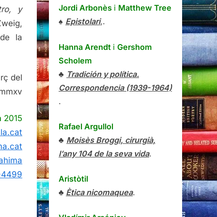
Jordi Arbonès
i
Matthew Tree
ro, y
♠
Epistolari
,.
Zweig,
 de la
Hanna Arendt
i
Gershom
Scholem
♣
Tradición y política.
rç del
Correspondencia (1939-1964)
mmxv
.
a
2015
Rafael Argullol
la.cat
♣
Moisès Broggi, cirurgià,
ma.cat
l’any 104 de la seva vida
.
rahima
-4499
Aristòtil
♣
Ètica nicomaquea
.