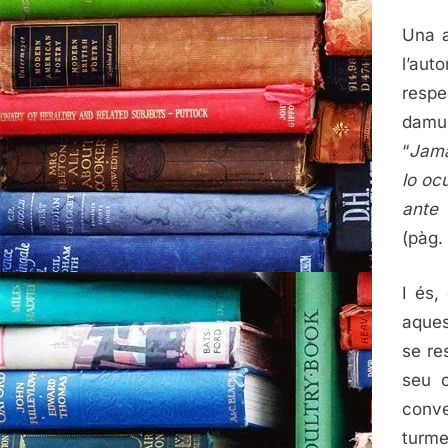
Una a
l’au
resp
damun
“
Jamá
lo oc
ante 
(pàg.
I és,
aques
se re
seu c
conve
turme