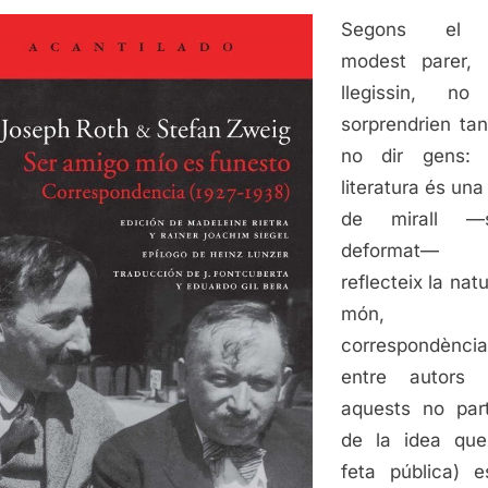
Segons el
modest parer, 
llegissin, no
sorprendrien tan
no dir gens: 
literatura és un
de mirall —s
deformat—
reflecteix la natu
món, 
correspondència
entre autors 
aquests no par
de la idea que
feta pública) 