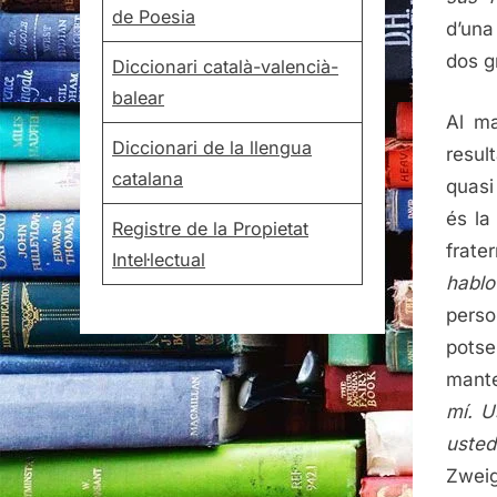
de Poesia
d’una
dos g
Diccionari català-valencià-
balear
Al m
Diccionari de la llengua
resul
catalana
quasi
és la
Registre de la Propietat
frate
Intel·lectual
hablo
perso
potse
mante
mí. U
usted
Zweig