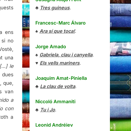
♣
Tres guineus
.
quests
Francesc-Marc Álvaro
♠
Ara sí que toca!
.
a ens
 si no
Jorge Amado
Vostè,
♠
Gabriela, clau i canyella
.
nt una
♥
Els vells mariners
.
[…] le
e dues
Joaquim Amat-Piniella
, que,
♣
La clau de volta
.
es van
nido a
Niccoló Ammaniti
lo con
♣
Tu i Jo
.
Roth a
Leonid Andréiev