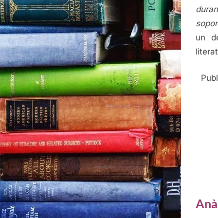
dura
sopor
un d
litera
Publ
Anàl