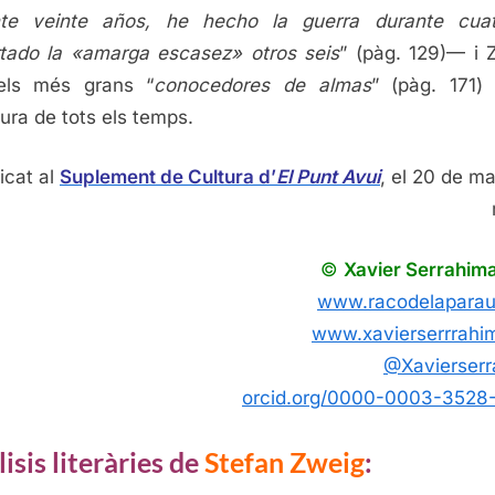
nte veinte años, he hecho la guerra durante cuat
tado la «amarga escasez» otros seis
” (pàg. 129)— i 
els més grans “
conocedores de almas
” (pàg. 171)
tura de tots els temps.
icat al
Suplement de Cultura d’
El Punt Avui
, el 20 de ma
©
Xavier Serrahim
www.racodelaparau
www.xavierserrrahi
@Xavierser
orcid.org/0000-0003-3528
isis literàries de
Stefan Zweig
: