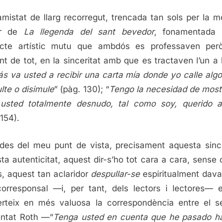
mistat de llarg recorregut, trencada tan sols per la m
tor de
La llegenda del sant bevedor
, fonamentada 
ecte artístic mutu que ambdós es professaven però
t de tot, en la sinceritat amb que es tractaven l’un a l’
s va usted a recibir una carta mía donde yo calle algo
ulte o disimule
” (pàg. 130); “
Tengo la necesidad de mos
usted totalmente desnudo, tal como soy, querido 
 154).
 des del meu punt de vista, precisament aquesta since
ta autenticitat, aquest dir-s’ho tot cara a cara, sense c
s, aquest tan aclaridor
despullar-se
espiritualment dava
orresponsal —i, per tant, dels lectors i lectores— 
rteix en més valuosa la correspondència entre el 
ntat Roth —“
Tenga usted en cuenta que he pasado h