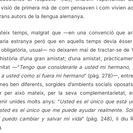
 visió de primera mà de com pensaven i com vivien a
rans autors de la llengua alemanya.
ateix temps, malgrat que —en una convenció que ar
taria estranya però que en aquells temps devia ésser
 obligatòria, usual— no deixaren mai de tractar-se de 
 història d’una gran amistat; d’una amistat, pràcticame
rnitat —“
Tengo que considerarle a usted mi hermano, 
 a usted como si fuera mi hermano
” (pàg. 278)—, entr
nes ben diferents, sorgides d’ambients socials oposats
r per això mateix, per la seva complementarietat, 
nir unides molts anys: “
Usted es el único que está u
sted es el único que me puede ayudar realmente. Só
 puedo cambiar y salvar mi vida
” (pàg. 248), li diu 
.