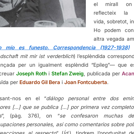
el mirall on
reflecteix la
vida, sobretot, in
Ho podem cons
altra vegada a
o mío es funesto. Correspondencia (1927-1938)
dschaft mit mir ist verderblich
) l’esplèndida correspon
nçada per un igualment esplèndid “Epíleg”— que e
creuar
Joseph Roth
i
Stefan Zweig
, publicada per
Acan
duïda per
Eduardo Gil Bera
i
Joan Fontcuberta
.
nsant-nos en el “
diálogo personal entre dos emin
tores […] que se publica […] por primera vez completo
s
”, (pàg. 376), on “
se confesaron muchas d
upaciones personales, así como comentarios sobre polí
eacciones al respecto
” (
Íd.
), tindrem l’oportunitat de