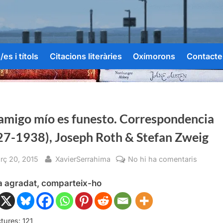
es i títols
Citacions literàries
Oxímorons
Contacte
 amigo mío es funesto. Correspondencia
27-1938), Joseph Roth & Stefan Zweig
sted
By
a
rç 20, 2015
XavierSerrahima
No hi ha comentaris
Ser
ha agradat, comparteix-ho
amigo
mío
es
funesto
tures:
121