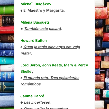
Mikhaïl Bulgàkov
♠
El Maestro y Margarita
.
Milena Busquets
♣
También esto pasará
.
Howard Butten
♠
Quan jo tenia cinc anys em vaig
matar
.
Lord Byron, John Keats, Mary
&
Percy
Shelle
y
♠
El mundo roto. Tres epistolarios
románticos
.
Jaume Cabré
♣
Les incerteses
.
♥
Quan arriba la penombra
.