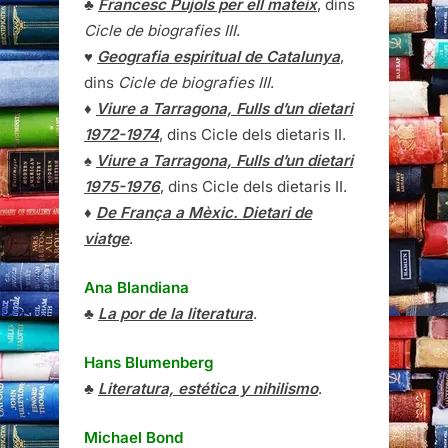
♣
Francesc Pujols per ell mateix
, dins
Cicle de biografies III
.
♥
Geografia espiritual de Catalunya
,
dins
Cicle de biografies III
.
♦
Viure a Tarragona, Fulls d’un dietari
1972-1974
, dins Cicle dels dietaris II.
♠
Viure a Tarragona, Fulls d’un dietari
1975-1976
, dins Cicle dels dietaris II.
♦
De França a Mèxic. Dietari de
viatge
.
Ana Blandiana
♣
La por de la literatura
.
Hans Blumenberg
♣
Literatura, estética y nihilismo
.
Michael Bond