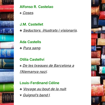
Alfonso R. Castelao
♠
Coses
.
J.M. Castellet
♣
Seductors, il·lustrats i visionaris
.
Ada Castells
♣
Pura sang
.
Otília Castellví
♠
De les txeques de Barcelona a
l’Alemanya nazi
.
Louis-Ferdinand Céline
♣
Voyage au bout de la nuit
.
♥
Guignol’s band I
.