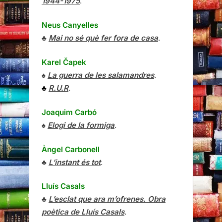
1944-1975
.
Neus Canyelles
♣
Mai no sé què fer fora de casa
.
Karel Čapek
♠
La guerra de les salamandres
.
♣
R.U.R
.
Joaquim Carbó
♠
Elogi de la formiga
.
Àngel Carbonell
♣
L’instant és tot
.
Lluís Casals
♣
L’esclat que ara m’ofrenes. Obra
poètica de Lluís Casals
.