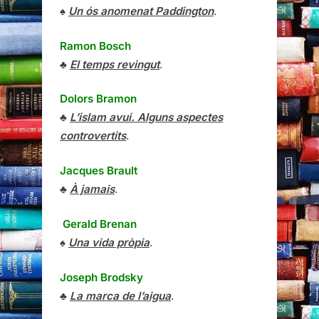
♠
Un ós anomenat Paddington
.
Ramon Bosch
♣
El temps revingut
.
Dolors Bramon
♣
L’islam avui. Alguns aspectes
controvertits
.
Jacques Brault
♣
À jamais
.
Gerald Brenan
♠
Una vida pròpia
.
Joseph Brodsky
♣
La marca de l’aigua
.