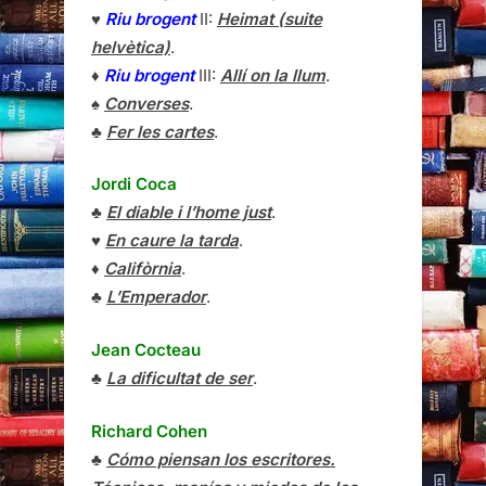
♥
Riu brogent
II:
Heimat (suite
helvètica)
.
♦
Riu brogent
III:
Allí on la llum
.
♠
Converses
.
♣
Fer les cartes
.
Jordi Coca
♣
El diable i l’home just
.
♥
En caure la tarda
.
♦
Califòrnia
.
♣
L’Emperador
.
Jean Cocteau
♣
La dificultat de ser
.
Richard Cohen
♣
Cómo piensan los escritores.