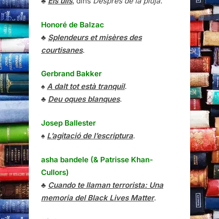
♣
Els ulls
, dins
Després de la pluja
.
Honoré de Balzac
♣
Splendeurs et misères des
courtisanes
.
Gerbrand Bakker
♠
A dalt tot està tranquil
.
♣
Deu oques blanques
.
Josep Ballester
♠
L’agitació de l’escriptura
.
asha bandele (& Patrisse Khan-
Cullors)
♣
Cuando te llaman terrorista: Una
memoria del Black Lives Matter
.