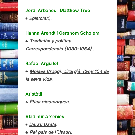
Jordi Arbonès
i
Matthew Tree
♠
Epistolari
,.
Hanna Arendt
i
Gershom Scholem
♣
Tradición y política.
Correspondencia (1939-1964)
.
Rafael Argullol
♣
Moisès Broggi, cirurgià, l’any 104 de
la seva vida
.
Aristòtil
♣
Ètica nicomaquea
.
Vladímir Arséniev
♠
Derzú Uzalà
.
♣
Pel país de l’Ussuri
.