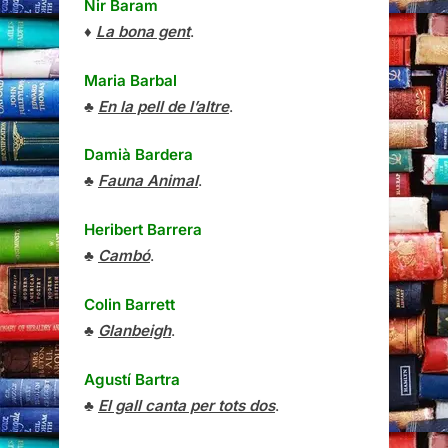
Nir Baram
♦
La bona gent
.
Maria Barbal
♣
En la pell de l’altre
.
Damià Bardera
♣
Fauna Animal
.
Heribert Barrera
♣
Cambó
.
Colin Barrett
♣
Glanbeigh
.
Agustí Bartra
♣
El gall canta per tots dos
.