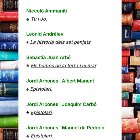
Niccoló Ammaniti
♣
Tu i Jo
.
Leonid Andréiev
♦
La història dels set penjats
.
Sebastià Juan Arbó
♣
Els homes de la terra i el mar
.
Jordi Arbonès
i
Albert Manent
♠
Epistolari
.
Jordi Arbonès
i
Joaquim Carbó
♣
Epistolari
.
Jordi Arbonès
i
Manuel de Pedrolo
♣
Epistolari
.