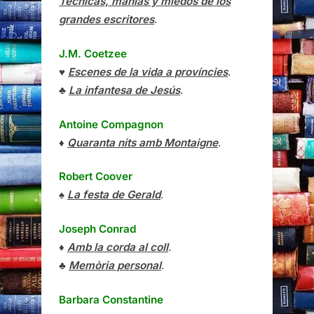
Técnicas, manías y miedos de los
grandes escritores
.
J.M. Coetzee
♥
Escenes de la vida a províncies
.
♣
La infantesa de Jesús
.
Antoine Compagnon
♦
Quaranta nits amb Montaigne
.
Robert Coover
♠
La festa de Gerald
.
Joseph Conrad
♦
Amb la corda al coll
.
♣
Memòria personal
.
Barbara Constantine