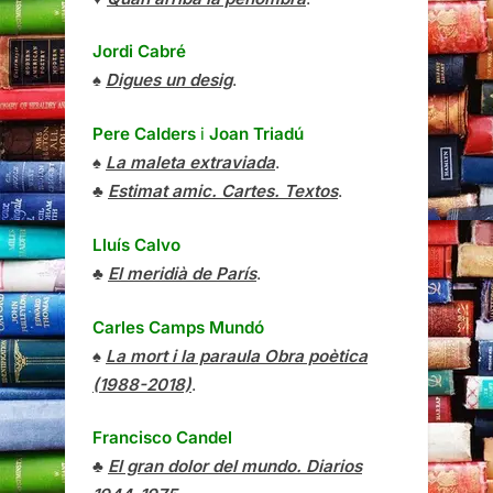
Jordi Cabré
♠
Digues un desig
.
Pere Calders
i
Joan Triadú
♠
La maleta extraviada
.
♣
Estimat amic. Cartes. Textos
.
Lluís Calvo
♣
El meridià de París
.
Carles Camps Mundó
♠
La mort i la paraula Obra poètica
(1988-2018)
.
Francisco Candel
♣
El gran dolor del mundo. Diarios