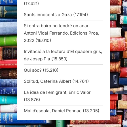
(17.421)
Sants innocents a Gaza
(17.194)
Si entra boira no tendré on anar,
Antoni Vidal Ferrando, Edicions Proa,
2022
(16.010)
Invitació a la lectura d’El quadern gris,
de Josep Pla
(15.859)
Qui sóc?
(15.210)
Solitud, Caterina Albert
(14.764)
La idea de l’emigrant, Enric Valor
(13.876)
Mal d’escola, Daniel Pennac
(13.205)