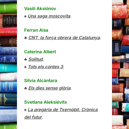
Vasili Aksiónov
♠
Una saga moscovita
.
Ferran Aisa
♣
CNT, la força obrera de Catalunya
.
Caterina Albert
♣
Solitud
.
♠
Tots els contes 3
.
Sílvia Alcàntara
♣
Els dies sense glòria
.
Svetlana Aleksiévitx
♠
La pregària de Txernòbil. Crònica
del futur
.