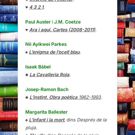
♥
4 3 2 1
.
Paul Auster
i
J.M. Coetze
♥
Ara i aquí. Cartes (2008-2011)
.
Nii Ayikwei Parkes
♠
L’enigma de l’ocell blau
.
Isaak Bàbel
♣
La Cavalleria Roja
.
Josep-Ramon Bach
♣
L’instint. Obra poètica
1962-1993
.
Margarita Ballester
♠
L’infant i la mort
, dins
Després de la
pluja
.