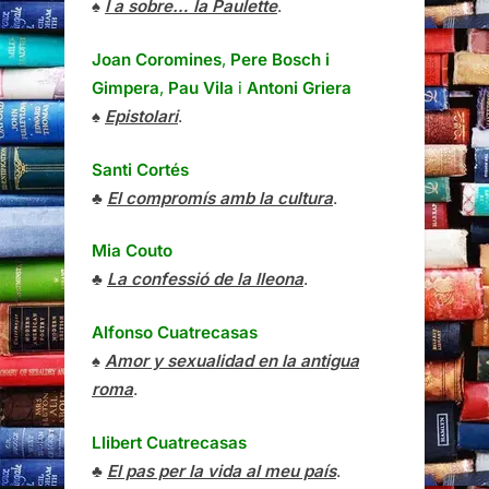
♠
I a sobre… la Paulette
.
Joan Coromines
,
Pere Bosch i
Gimpera
,
Pau Vila
i
Antoni Griera
♠
Epistolari
.
Santi Cortés
♣
El compromís amb la cultura
.
Mia Couto
♣
La confessió de la lleona
.
Alfonso Cuatrecasas
♠
Amor y sexualidad en la antigua
roma
.
Llibert Cuatrecasas
♣
El pas per la vida al meu país
.