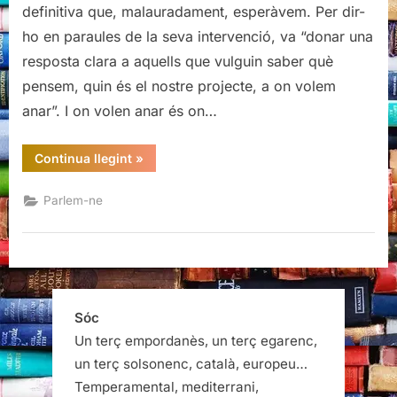
l’esquena
definitiva que, malauradament, esperàvem. Per dir-
al
ho en paraules de la seva intervenció, va “donar una
país
resposta clara a aquells que vulguin saber què
pensem, quin és el nostre projecte, a on volem
anar”. I on volen anar és on…
“El
Continua llegint
»
PSC
dóna
l’esquena
Parlem-ne
al
país”
Sóc
Un terç empordanès, un terç egarenc,
un terç solsonenc, català, europeu…
Temperamental, mediterrani,