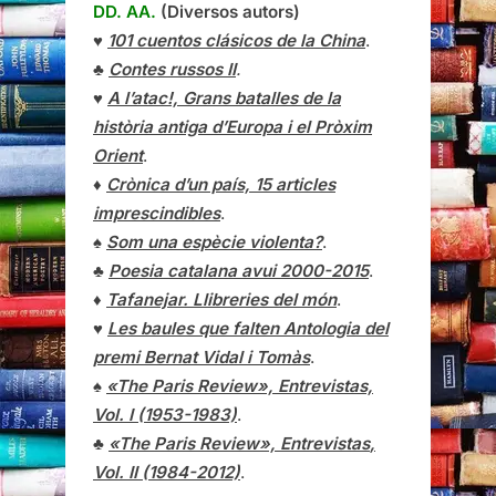
DD. AA.
(Diversos autors)
♥
101 cuentos clásicos de la China
.
♣
Contes russos II
.
♥
A l’atac!, Grans batalles de la
història antiga d’Europa i el Pròxim
Orient
.
♦
Crònica d’un país, 15 articles
imprescindibles
.
♠
Som una espècie violenta?
.
♣
Poesia catalana avui 2000-2015
.
♦
Tafanejar. Llibreries del món
.
♥
Les baules que falten Antologia del
premi Bernat Vidal i Tomàs
.
♠
«The Paris Review», Entrevistas,
Vol. I (1953-1983)
.
♣
«The Paris Review»,
Entrevistas
,
Vol. II (1984-2012)
.