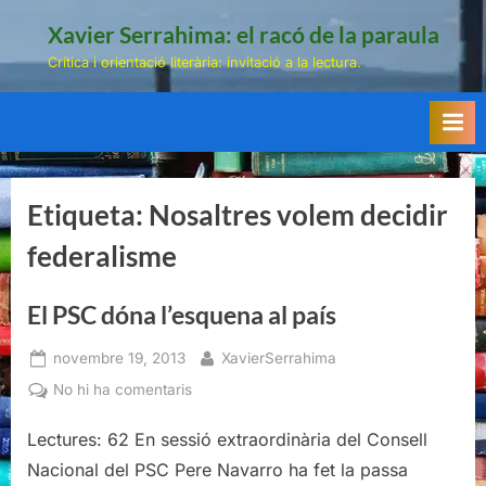
Skip
Xavier Serrahima: el racó de la paraula
to
Crítica i orientació literària: invitació a la lectura.
content
Etiqueta:
Nosaltres volem decidir
federalisme
El PSC dóna l’esquena al país
Posted
By
novembre 19, 2013
XavierSerrahima
on
a
No hi ha comentaris
El
Lectures: 62 En sessió extraordinària del Consell
PSC
dóna
Nacional del PSC Pere Navarro ha fet la passa