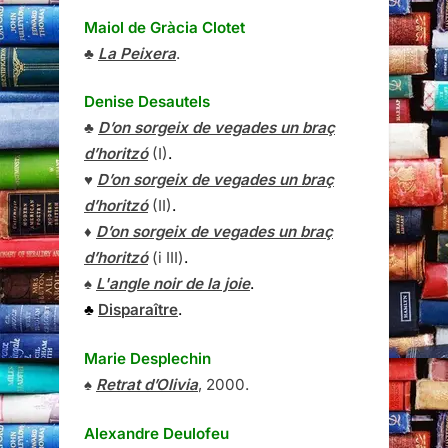
Maiol de Gràcia Clotet
♣
La Peixera
.
Denise Desautels
♣
D’on sorgeix de vegades un braç
d’horitzó
(I)
.
♥
D’on sorgeix de vegades un braç
d’horitzó
(II)
.
♦
D’on sorgeix de vegades un braç
d’horitzó
(i III)
.
♠
L'angle noir de la joie
.
♣
Disparaître
.
Marie Desplechin
♠
Retrat d’Olivia
, 2000.
Alexandre Deulofeu