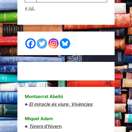
« jul.
Montserrat Abelló
♣
El miracle és viure. Vivències
.
Miquel Adam
♣
Torero
d’hivern
.