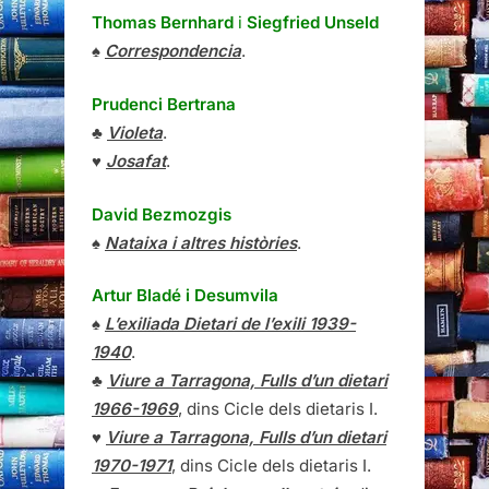
Thomas Bernhard
i
Siegfried Unseld
♠
Correspondencia
.
Prudenci Bertrana
♣
Violeta
.
♥
Josafat
.
David Bezmozgis
♠
Nataixa i altres històries
.
Artur Bladé i Desumvila
♠
L’exiliada Dietari de l’exili 1939-
1940
.
♣
Viure a Tarragona, Fulls d’un dietari
1966-1969
, dins Cicle dels dietaris I.
♥
Viure a Tarragona, Fulls d’un dietari
1970-1971
, dins Cicle dels dietaris I.