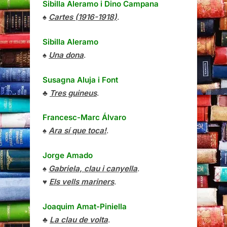
Sibilla Aleramo
i
Dino Campana
♠
Cartes (1916-1918)
.
Sibilla Aleramo
♠
Una dona
.
Susagna Aluja i Font
♣
Tres guineus
.
Francesc-Marc Álvaro
♠
Ara sí que toca!
.
Jorge Amado
♠
Gabriela, clau i canyella
.
♥
Els vells mariners
.
Joaquim Amat-Piniella
♣
La clau de volta
.