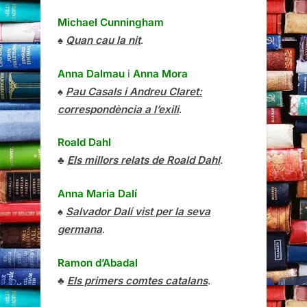
Michael Cunningham
♠
Quan cau la nit
.
Anna Dalmau
i
Anna Mora
♠
Pau Casals i Andreu Claret:
correspondència a l’exili
.
Roald Dahl
♣
Els millors relats de Roald Dahl
.
Anna Maria Dalí
♠
Salvador Dalí vist per la seva
germana
.
Ramon d’Abadal
♣
Els primers comtes catalans
.