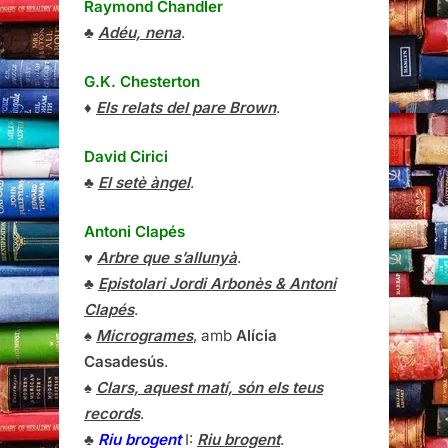
Raymond Chandler
♣
Adéu, nena
.
G.K. Chesterton
♦
Els relats del pare Brown
.
David Cirici
♣
El setè àngel
.
Antoni Clapés
♥
Arbre que s’allunyà
.
♣
Epistolari Jordi Arbonès & Antoni
Clapés
.
♠
Microgrames
, amb
Alícia
Casadesús
.
♠
Clars, aquest matí, són els teus
records
.
♣
Riu brogent
I:
Riu brogent
.