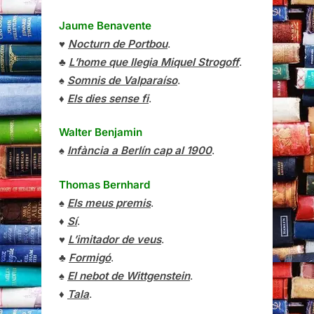
Jaume Benavente
♥
Nocturn de Portbou
.
♣
L’home que llegia Miquel Strogoff
.
♠
Somnis de Valparaíso
.
♦
Els dies sense fi
.
Walter Benjamin
♠
Infància a Berlín cap al 1900
.
Thomas Bernhard
♠
Els meus premis
.
♦
Sí
.
♥
L’imitador de veus
.
♣
Formigó
.
♠
El nebot de Wittgenstein
.
♦
Tala
.