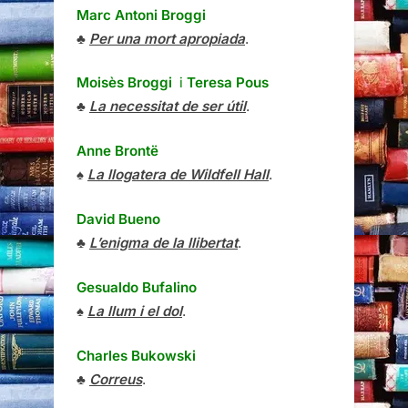
Marc Antoni Broggi
♣
Per una mort apropiada
.
Moisès Broggi
i
Teresa Pous
♣
La necessitat de ser útil
.
Anne Brontë
♠
La llogatera de Wildfell Hall
.
David Bueno
♣
L’enigma de la llibertat
.
Gesualdo Bufalino
♠
La llum i el dol
.
Charles Bukowski
♣
Correus
.