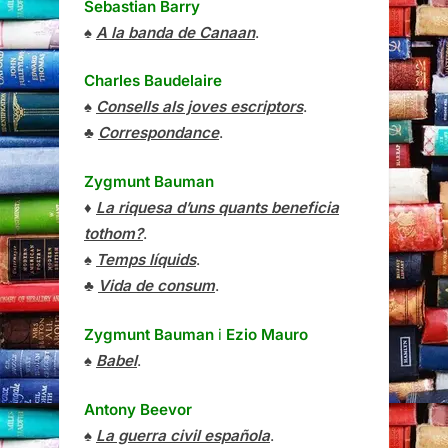
Sebastian Barry
♠
A la banda de Canaan
.
Charles Baudelaire
♠
Consells als joves escriptors
.
♣
Correspondance
.
Zygmunt Bauman
♦
La riquesa d’uns quants beneficia
tothom?
.
♠
Temps líquids
.
♣
Vida de consum
.
Zygmunt Bauman
i
Ezio Mauro
♠
Babel
.
Antony Beevor
♠
La guerra civil española
.