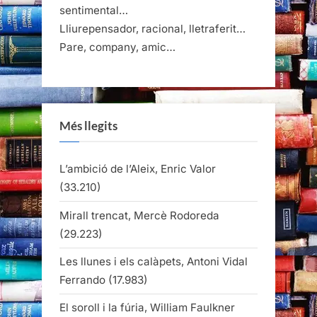
sentimental…
Lliurepensador, racional, lletraferit…
Pare, company, amic…
Més llegits
L’ambició de l’Aleix, Enric Valor
(33.210)
Mirall trencat, Mercè Rodoreda
(29.223)
Les llunes i els calàpets, Antoni Vidal
Ferrando
(17.983)
El soroll i la fúria, William Faulkner