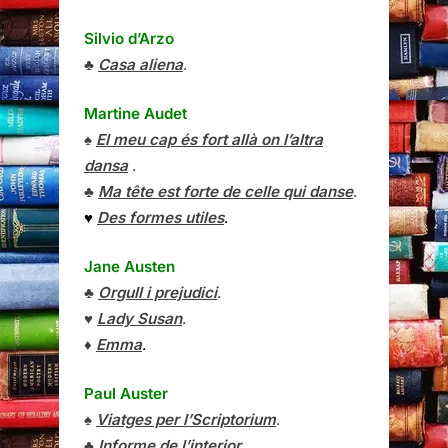
Silvio d’Arzo
♣
Casa aliena
.
Martine Audet
♠
El meu cap és fort allà on l’altra
dansa
.
♣
Ma tête est forte de celle qui danse
.
♥
Des formes utiles
.
Jane Austen
♣
Orgull i prejudici
.
♥
Lady Susan
.
♦
Emma
.
Paul Auster
♠
Viatges per l’Scriptorium
.
♣
Informe de l’interior
.