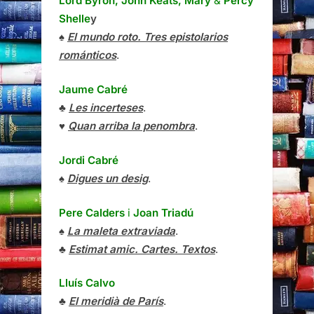
Lord Byron, John Keats, Mary
&
Percy
Shelle
y
♠
El mundo roto. Tres epistolarios
románticos
.
Jaume Cabré
♣
Les incerteses
.
♥
Quan arriba la penombra
.
Jordi Cabré
♠
Digues un desig
.
Pere Calders
i
Joan Triadú
♠
La maleta extraviada
.
♣
Estimat amic. Cartes. Textos
.
Lluís Calvo
♣
El meridià de París
.