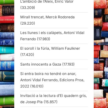
L’ambició de l’Aleix, Enric Valor
(33.209)
Mirall trencat, Mercè Rodoreda
(29.220)
Les llunes i els calàpets, Antoni Vidal
Ferrando
(17.983)
El soroll i la fúria, William Faulkner
(17.420)
Sants innocents a Gaza
(17.193)
Si entra boira no tendré on anar,
Antoni Vidal Ferrando, Edicions Proa,
2022
(16.010)
Invitació a la lectura d’El quadern gris,
de Josep Pla
(15.857)