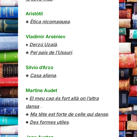
Aristòtil
♣
Ètica nicomaquea
.
Vladímir Arséniev
♠
Derzú Uzalà
.
♣
Pel país de l’Ussuri
.
Silvio d’Arzo
♣
Casa aliena
.
Martine Audet
♠
El meu cap és fort allà on l’altra
dansa
.
♣
Ma tête est forte de celle qui danse
.
♥
Des formes utiles
.