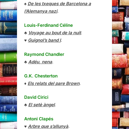
♠
De les txeques de Barcelona a
l’Alemanya nazi
.
Louis-Ferdinand Céline
♣
Voyage au bout de la nuit
.
♥
Guignol’s band I
.
Raymond Chandler
♣
Adéu, nena
.
G.K. Chesterton
♦
Els relats del pare Brown
.
David Cirici
♣
El setè àngel
.
Antoni Clapés
♥
Arbre que s’allunyà
.