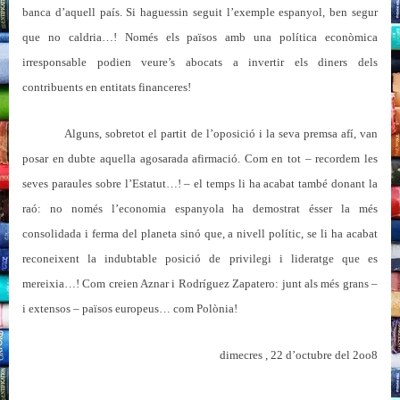
banca d’aquell país. Si haguessin seguit l’exemple espanyol, ben segur
que no caldria…! Només els països amb una política econòmica
irresponsable podien veure’s abocats a invertir els diners dels
contribuents en entitats financeres!
Alguns, sobretot el partit de l’oposició i la seva premsa afí, van
posar en dubte aquella agosarada afirmació. Com en tot – recordem les
seves paraules sobre l’Estatut…! – el temps li ha acabat també donant la
raó: no només l’economia espanyola ha demostrat ésser la més
consolidada i ferma del planeta sinó que, a nivell polític, se li ha acabat
reconeixent la indubtable posició de privilegi i lideratge que es
mereixia…! Com creien Aznar i Rodríguez Zapatero: junt als més grans –
i extensos –
països europeus… com Polònia!
dimecres , 22 d’octubre del 2oo8