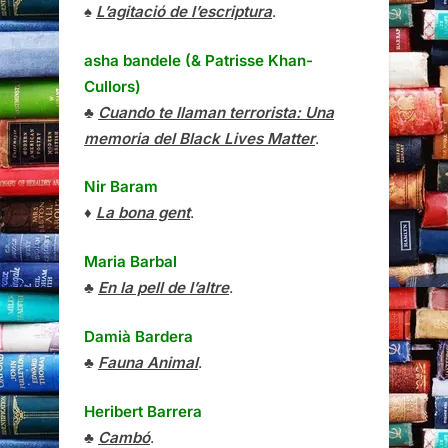
♠
L’agitació de l’escriptura
.
asha bandele (& Patrisse Khan-
Cullors)
♣
Cuando te llaman terrorista: Una
memoria del Black Lives Matter
.
Nir Baram
♦
La bona gent
.
Maria Barbal
♣
En la pell de l’altre
.
Damià Bardera
♣
Fauna Animal
.
Heribert Barrera
♣
Cambó
.