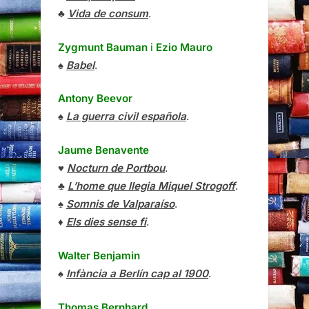
♣
Vida de consum
.
Zygmunt Bauman
i
Ezio Mauro
♠
Babel
.
Antony Beevor
♠
La guerra civil española
.
Jaume Benavente
♥
Nocturn de Portbou
.
♣
L’home que llegia Miquel Strogoff
.
♠
Somnis de Valparaíso
.
♦
Els dies sense fi
.
Walter Benjamin
♠
Infància a Berlín cap al 1900
.
Thomas Bernhard