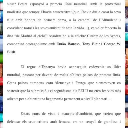
situar l’estat espanyol a primera línia mundial. Amb la proverbial
modèstia que sempre l’havia caracteritzat (que l’havia dut a casar la seva
filla amb honors de primera dama, a la catedral de l’Almudena i
convidant només les seves amistat de tota la vida…), va voler fer certa la
dita “de Madrid al cielo”. Assolint-ho a la cèlebre Cimera de les Açores,
compartint protagonisme amb
Durão Barroso
,
Tony Blair
i
George W.
Bush
.
El regne d’Espanya havia aconseguit esdevenir un líder
mundial, passant per davant de molts d’altres països de primera línia.
Grans països europeus, com Alemanya i França, que s’entestaven en
sostenir que la submissió i el seguidisme als EEUU no eren les vies més
adients per a obtenir una hegemonia permanent a nivell planetari…
Estats curts de vista i mancats d’ambició, que creien que
defensar els seus criteris amb fermesa era un senyal de grandesa i