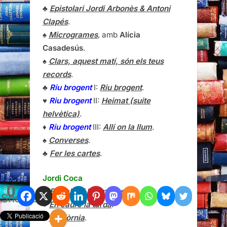
♣
Epistolari Jordi Arbonès & Antoni
Clapés
.
♠
Microgrames
, amb
Alícia
Casadesús
.
♠
Clars, aquest matí, són els teus
records
.
♣
Riu brogent
I:
Riu brogent
.
♥
Riu brogent
II:
Heimat (suite
helvètica)
.
♦
Riu brogent
III:
Allí on la llum
.
♠
Converses
.
♣
Fer les cartes
.
Jordi Coca
0
♣
El diable i l’home just
.
Shares
♥
En caure la tarda
.
♦
Califòrnia
.