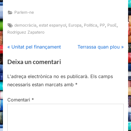
Parlem-ne
Tags:
,
,
,
,
,
,
democràcia
estat espanyol
Europa
Política
PP
PsoE
Rodriguez Zapatero
Navegació
P
N
Unitat pel finançament
Terrassa quan plou
r
e
d'entrades
Deixa un comentari
e
x
v
t
L'adreça electrònica no es publicarà.
Els camps
i
P
necessaris estan marcats amb
*
o
o
u
s
Comentari
*
s
t
P
:
o
s