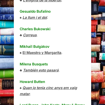
♣
L’enigma de la llibertat
.
Gesualdo Bufalino
♠
La llum i el dol
.
Charles Bukowski
♣
Correus
.
Mikhaïl Bulgàkov
♠
El Maestro y Margarita
.
Milena Busquets
♣
También esto pasará
.
Howard Butten
♠
Quan jo tenia cinc anys em vaig
matar
.