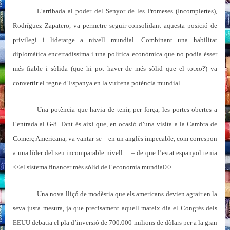
L’arribada al poder del Senyor de les Promeses (Incomplertes),
Rodríguez Zapatero, va permetre seguir consolidant aquesta posició de
privilegi i lideratge a nivell mundial. Combinant una habilitat
diplomàtica encertadíssima i una política econòmica que no podia ésser
més fiable i sòlida (que hi pot haver de més sòlid que el totxo?) va
convertir el regne d’Espanya en la vuitena potència mundial.
Una potència que havia de tenir, per força, les portes obertes a
l’entrada al G-8. Tant és així que, en ocasió d’una visita a la Cambra de
Comerç Americana, va vantar-se – en un anglès impecable, com correspon
a una líder del seu incomparable nivell… – de que l’estat espanyol tenia
<<el sistema financer més sòlid de l’economia mundial>>.
Una nova lliçó de modèstia que els americans devien agrair en la
seva justa mesura, ja que precisament aquell mateix dia el Congrés dels
EEUU debatia el pla d’inversió de 700.000 milions de dòlars per a la gran