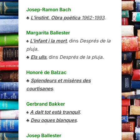
Josep-Ramon Bach
♣
L’instint. Obra poètica
1962-1993
.
Margarita Ballester
♠
L’infant i la mort
, dins
Després de la
pluja
.
♣
Els ulls
, dins
Després de la pluja
.
Honoré de Balzac
♣
Splendeurs et misères des
courtisanes
.
Gerbrand Bakker
♠
A dalt tot està tranquil
.
♣
Deu oques blanques
.
Josep Ballester