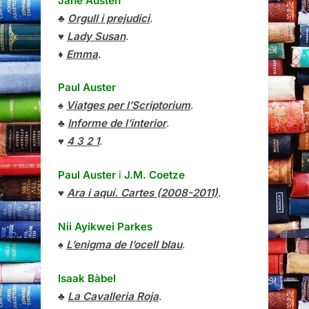
Jane Austen
♣
Orgull i prejudici
.
♥
Lady Susan
.
♦
Emma
.
Paul Auster
♠
Viatges per l’Scriptorium
.
♣
Informe de l’interior
.
♥
4 3 2 1
.
Paul Auster
i
J.M. Coetze
♥
Ara i aquí. Cartes (2008-2011)
.
Nii Ayikwei Parkes
♠
L’enigma de l’ocell blau
.
Isaak Bàbel
♣
La Cavalleria Roja
.