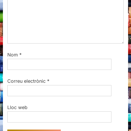
t
:
Nom
*
Correu electrònic
*
Lloc web