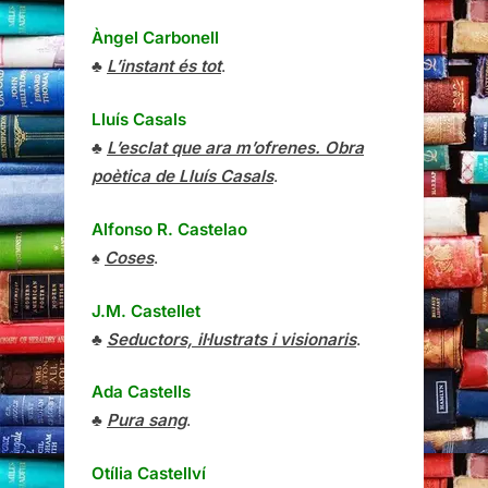
Àngel Carbonell
♣
L’instant és tot
.
Lluís Casals
♣
L’esclat que ara m’ofrenes. Obra
poètica de Lluís Casals
.
Alfonso R. Castelao
♠
Coses
.
J.M. Castellet
♣
Seductors, il·lustrats i visionaris
.
Ada Castells
♣
Pura sang
.
Otília Castellví