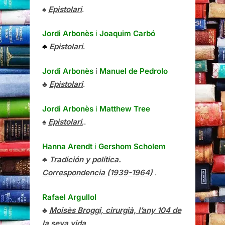
♠
Epistolari
.
Jordi Arbonès
i
Joaquim Carbó
♣
Epistolari
.
Jordi Arbonès
i
Manuel de Pedrolo
♣
Epistolari
.
Jordi Arbonès
i
Matthew Tree
♠
Epistolari
,.
Hanna Arendt
i
Gershom Scholem
♣
Tradición y política.
Correspondencia (1939-1964)
.
Rafael Argullol
♣
Moisès Broggi, cirurgià, l’any 104 de
la seva vida
.