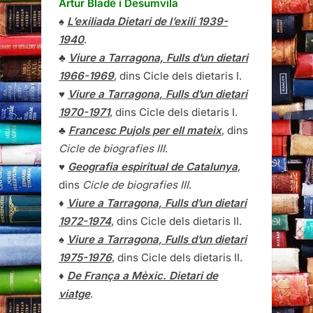
Artur Bladé i Desumvila
♠
L’exiliada Dietari de l’exili 1939-
1940
.
♣
Viure a Tarragona, Fulls d’un dietari
1966-1969
, dins Cicle dels dietaris I.
♥
Viure a Tarragona, Fulls d’un dietari
1970-1971
, dins Cicle dels dietaris I.
♣
Francesc Pujols per ell mateix
, dins
Cicle de biografies III
.
♥
Geografia espiritual de Catalunya
,
dins
Cicle de biografies III
.
♦
Viure a Tarragona, Fulls d’un dietari
1972-1974
, dins Cicle dels dietaris II.
♠
Viure a Tarragona, Fulls d’un dietari
1975-1976
, dins Cicle dels dietaris II.
♦
De França a Mèxic. Dietari de
viatge
.