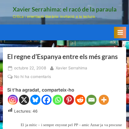
Skip
Xavier Serrahima: el racó de la paraula
to
Crítica i orientació literària: invitació a la lectura.
content
El regne d’Espanya entre els més grans
Posted
By
octubre 22, 2008
Xavier Serrahima
on
a
No hi ha comentaris
El
Si t'ha agradat, comparteix-ho
regne
d’Espanya
entre
els
Lectures:
46
més
grans
El ja mític – i sempre enyorat pel PP – amic Aznar ja va procurar