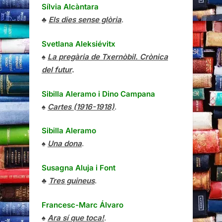
Sílvia Alcàntara
♣
Els dies sense glòria
.
Svetlana Aleksiévitx
♠
La pregària de Txernòbil. Crònica
del futur
.
Sibilla Aleramo
i
Dino Campana
♠
Cartes (1916-1918)
.
Sibilla Aleramo
♠
Una dona
.
Susagna Aluja i Font
♣
Tres guineus
.
Francesc-Marc Álvaro
♠
Ara sí que toca!
.