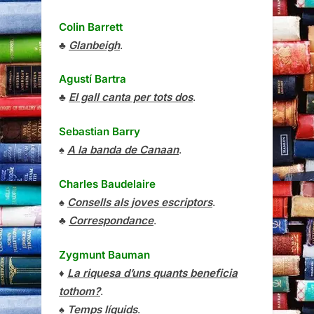
Colin Barrett
♣
Glanbeigh
.
Agustí Bartra
♣
El gall canta per tots dos
.
Sebastian Barry
♠
A la banda de Canaan
.
Charles Baudelaire
♠
Consells als joves escriptors
.
♣
Correspondance
.
Zygmunt Bauman
♦
La riquesa d’uns quants beneficia
tothom?
.
♠
Temps líquids
.