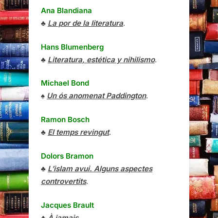
Ana Blandiana
♣
La por de la literatura
.
Hans Blumenberg
♣
Literatura, estética y nihilismo
.
Michael Bond
♠
Un ós anomenat Paddington
.
Ramon Bosch
♣
El temps revingut
.
Dolors Bramon
♣
L’islam avui. Alguns aspectes
controvertits
.
Jacques Brault
♣
À jamais
.