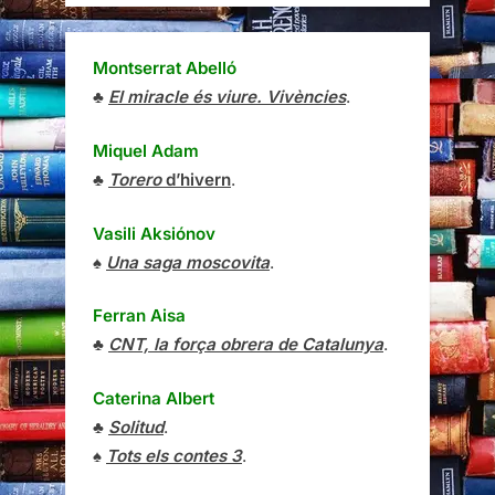
Montserrat Abelló
♣
El miracle és viure. Vivències
.
Miquel Adam
♣
Torero
d’hivern
.
Vasili Aksiónov
♠
Una saga moscovita
.
Ferran Aisa
♣
CNT, la força obrera de Catalunya
.
Caterina Albert
♣
Solitud
.
♠
Tots els contes 3
.