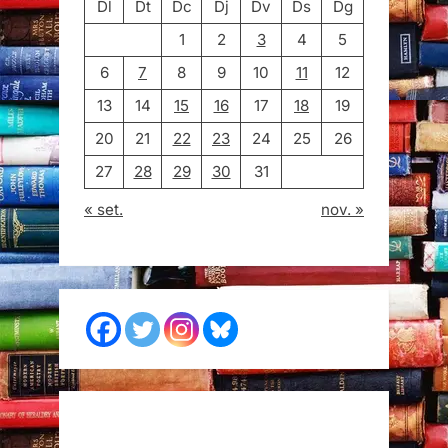
Dl
Dt
Dc
Dj
Dv
Ds
Dg
1
2
3
4
5
6
7
8
9
10
11
12
13
14
15
16
17
18
19
20
21
22
23
24
25
26
27
28
29
30
31
« set.
nov. »