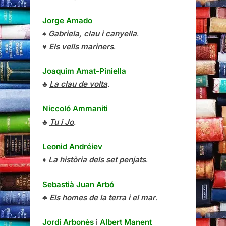
Jorge Amado
♠
Gabriela, clau i canyella
.
♥
Els vells mariners
.
Joaquim Amat-Piniella
♣
La clau de volta
.
Niccoló Ammaniti
♣
Tu i Jo
.
Leonid Andréiev
♦
La història dels set penjats
.
Sebastià Juan Arbó
♣
Els homes de la terra i el mar
.
Jordi Arbonès
i
Albert Manent