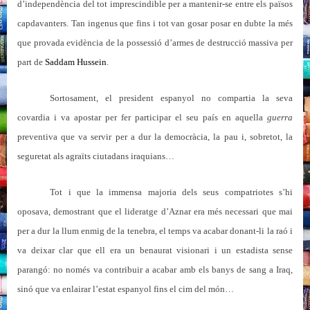
d’independència del tot imprescindible per a mantenir-se entre els països
capdavanters. Tan ingenus que fins i tot van gosar posar en dubte la més
que provada evidència de la possessió d’armes de destrucció massiva per
part de
Saddam Hussein
.
Sortosament, el president espanyol no compartia la seva
covardia i va apostar per fer participar el seu país en aquella
guerra
preventiva que va servir per a dur la democràcia, la pau i, sobretot, la
seguretat als agraïts ciutadans iraquians…
Tot i que la immensa majoria dels seus compatriotes s’hi
oposava, demostrant que el lideratge d’Aznar era més necessari que mai
per a dur la llum enmig de la tenebra, el temps va acabar donant-li la raó i
va deixar clar que ell era un benaurat visionari i un estadista sense
parangó: no només va contribuir a acabar amb els banys de sang a Iraq,
sinó que va enlairar l’estat espanyol fins el cim del món…