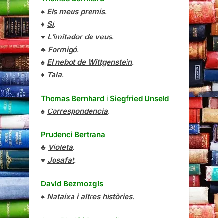
♠
Els meus premis
.
♦
Sí
.
♥
L’imitador de veus
.
♣
Formigó
.
♠
El nebot de Wittgenstein
.
♦
Tala
.
Thomas Bernhard
i
Siegfried Unseld
♠
Correspondencia
.
Prudenci Bertrana
♣
Violeta
.
♥
Josafat
.
David Bezmozgis
♠
Nataixa i altres històries
.