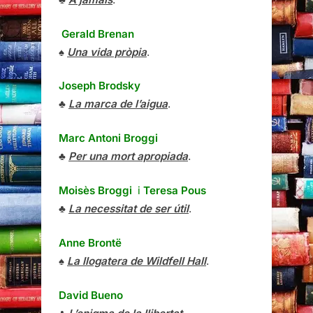
Gerald Brenan
♠
Una vida pròpia
.
Joseph Brodsky
♣
La marca de l’aigua
.
Marc Antoni Broggi
♣
Per una mort apropiada
.
Moisès Broggi
i
Teresa Pous
♣
La necessitat de ser útil
.
Anne Brontë
♠
La llogatera de Wildfell Hall
.
David Bueno