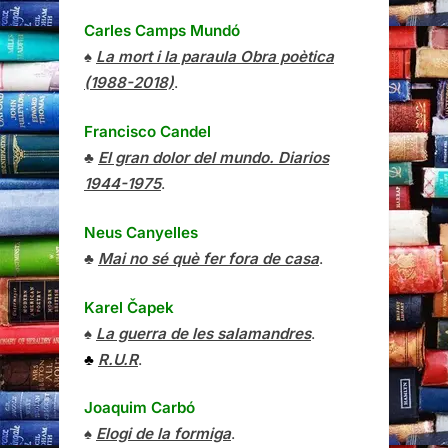
Carles Camps Mundó
♠
La mort i la paraula Obra poètica
(1988-2018)
.
Francisco Candel
♣
El gran dolor del mundo. Diarios
1944-1975
.
Neus Canyelles
♣
Mai no sé què fer fora de casa
.
Karel Čapek
♠
La guerra de les salamandres
.
♣
R.U.R
.
Joaquim Carbó
♠
Elogi de la formiga
.